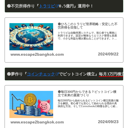
🟢不労所得作り『
トラリピ
0
.5
億円』運用中！
🟠ひろこのトラリピ世界戦略：安定した不
労所得を目指して
トラリピは自動売買システムで、初心者でも簡単に
利用できます。設定が簡単なうえリスク管理も容易
で、小さな利益を積み重ねることができます。トラ
リピの仕組み・戦略・メリット・デメリットを詳し
く紹介しています。運用を検討中の方は必見です!
2024/09/22
www.escape2bangkok.com
🟢夢作り『
コインチェック
でビットコイン積立』
毎月3万円積立
🟠毎日300円からできる？ビットコイン積
立で未来の資産づくり
毎日300円から始められるビットコイン積立投資の魅
力を解説。初心者でも安心して始められる理由や具
体的な方法、そしてCoincheckの特徴を詳しく紹
介。将来の資産形成に向けた新しい投資方法を探る
方必見！
2024/09/23
www.escape2bangkok.com