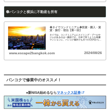
🟢バンコクと横浜に不動産を所有
◆タイでコンドミニアム◆投資・購入・賃
貸・旅行・宿泊【第一回】
タイでは、コンドミニアムにスイミング・プールや
ジムがあるのは一般的です。日本で言うような高層
マンションに、バンコク都内でも月々4-5万円から賃
貸・レンタルができます。旅行、ロングステイ、駐
在、現地採用で、タイ王国に短期・長期で滞在され
る際に…
2024/08/26
www.escape2bangkok.com
バンコクで修業中のオススメ！
●新NISA始めるなら
マネックス証券