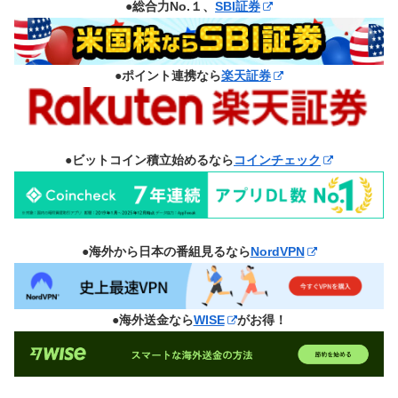
●総合力No.１、
SBI証券
●ポイント連携なら
楽天証券
●ビットコイン積立始めるなら
コインチェック
●海外から日本の番組見るなら
NordVPN
●海外送金なら
WISE
がお得！