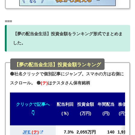
===
【夢の配当金生活】投資金額をランキング形式でまとめま
した。
【夢の配当金生活】投資金額ランキング
🟢社名クリックで個別記事にジャンプ。スマホの方は右側に
スクロール。 🟢
(テ)
はテスタさん保有銘柄
クリックで記事へ
配当
利回
投資金額
年間
配当
株価
👇
(％)
(万円)
(円)
(円)
JFE
(テ)
7.3%
2,055万円
140
1,917