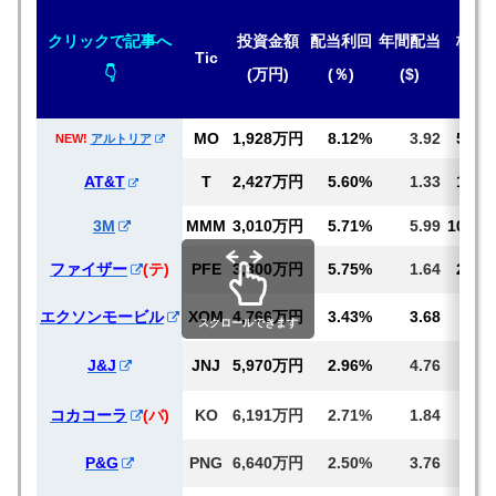
クリックで記事へ
投資金額
配当
利回
年間
配当
株価
Tic
👇
(万円)
(％)
($)
($)
MO
1,928万円
8.12%
3.92
50.39
NEW!
アルトリア
AT&T
T
2,427万円
5.60%
1.33
19.82
3M
MMM
3,010万円
5.71%
5.99
105.23
ファイザー
(テ)
PFE
3,300万円
5.75%
1.64
28.51
エクソンモービル
XOM
4,766万円
3.43%
3.68
116
スクロールできます
J&J
JNJ
5,970万円
2.96%
4.76
165
コカコーラ
(バ)
KO
6,191万円
2.71%
1.84
68
P&G
PNG
6,640万円
2.50%
3.76
150