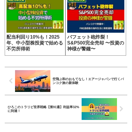
配当利回り10%も！2025
バフェット砲炸裂！
年、中小型株投資で始める
S&P500完全売却 〜投資の
不労所得術
神様が警鐘〜
空飛ぶ和のおもてなし！エアージャパンで行くバ
ンコク旅の新体験
ひろこのトラリピ世界戦略【第91週】利益率32%
に到達！