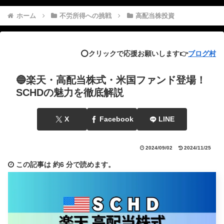
ホーム
不労所得への挑戦
高配当株投資
⭕️クリックで応援お願いします👉
ブログ村
🔵楽天・高配当株式・米国ファンド登場！
SCHDの魅力を徹底解説
X
Facebook
LINE
2024/09/02
2024/11/25
この記事は
約6 分
で読めます。