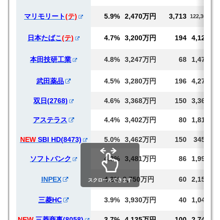
マリモリート
(テ)
5.9%
2,470万円
3,713
122,300
日本たばこ
(テ)
4.7%
3,200万円
194
4,122
本田技研工業
4.8%
3,247万円
68
1,472
武田薬品
4.5%
3,280万円
196
4,271
双日(2768)
4.6%
3,368万円
150
3,368
アステラス
4.4%
3,402万円
80
1,814
NEW
SBI HD(8473)
5.0%
3,462万円
150
3450
ソフトバンク
4.3%
3,481万円
86
1,996
INPEX
4.2%
3,750万円
60
2,150
スクロールできます
三菱HC
3.9%
3,930万円
40
1,047
NEW
三菱商事(8058)
3.7%
4,135万円
100
2,746