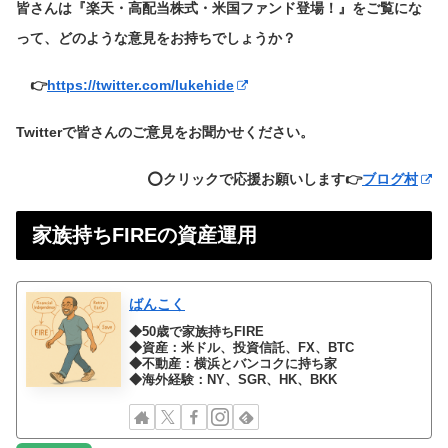
皆さんは『楽天・高配当株式・米国ファンド登場！』をご覧にな
って、どのような意見をお持ちでしょうか？
👉
https://twitter.com/lukehide
Twitterで皆さんのご意見をお聞かせください。
⭕️クリックで応援お願いします👉
ブログ村
家族持ちFIREの資産運用
ばんこく
◆50歳で家族持ちFIRE
◆資産：米ドル、投資信託、FX、BTC
◆不動産：横浜とバンコクに持ち家
◆海外経験：NY、SGR、HK、BKK