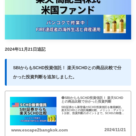
2024年11月21日追記
SBIからもSCHD投資信託！ 楽天SCHDとの商品比較で分
かった投資判断を追加しました。
🔵SBIからもSCHD投資信託！ 楽天SCHD
との商品比較で分かった投資判断
SBI証券から新登場のSCHD投資信託を徹底解説。
楽天SCHDとの信託報酬比較、メリット・デメリッ
ト分析、投資判断のポイントまで。SCHDの特徴や
運用実績、両ファンドの選び方を、投資家目線で分
かりやすく解説。
2024/11/21
www.escape2bangkok.com