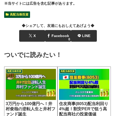
※当サイトには広告を含む記事があります。
高配当株投資
◆シェアして、友達にもおしえてあげよう◆
X
Facebook
LINE
0
ついでに読みたい！
高配当株投資
高配当株投資
3万円から100億円へ！井
住友商事(8053)配当利回り
村俊哉の逆転人生と井村フ
4%超！割安PERで狙う高
ァンド誕生
配当商社の投資価値