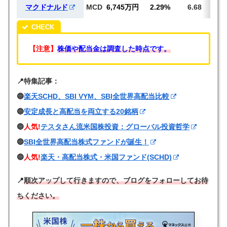
マクドナルド
MCD
6,745万円
2.29%
6.68
269
【注意】
株価や配当金は調査した時点です。
📍特集記事：
🔵
楽天SCHD、SBI VYM、SBI全世界高配当比較
🔵
安定成長と高配当を両立する20銘柄
🔵
人気!
テスタさん流米国株投資：グローバル投資哲学
🔵
SBI全世界高配当株式ファンドが誕生！
🔵
人気!
楽天・高配当株式・米国ファンド(SCHD)
📍
順次アップして行きますので、ブログをフォローしてお待
ちください。