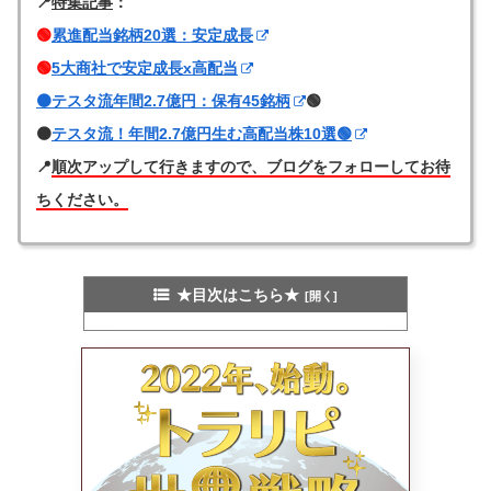
📍
特集記事
：
🟢
累進配当銘柄20選：安定成長
🟢
5大商社で安定成長x高配当
🟠テスタ流年間2.7億円：保有45銘柄
🟢
🟠
テスタ流！年間2.7億円生む高配当株10選🟢
📍
順次アップして行きますので、ブログをフォローしてお待
ちください。
★目次はこちら★