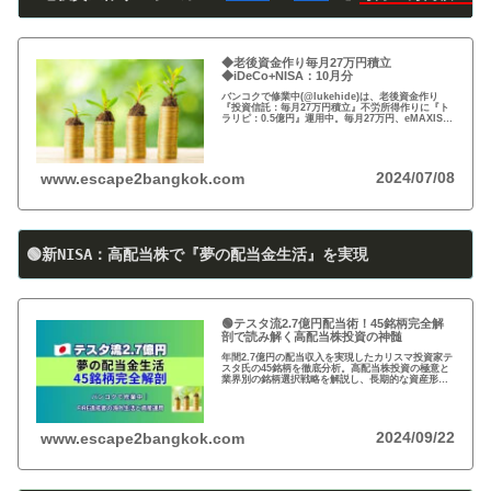
◆老後資金作り毎月27万円積立
◆iDeCo+NISA：10月分
バンコクで修業中(@lukehide)は、老後資金作り
『投資信託：毎月27万円積立』不労所得作りに『ト
ラリピ：0.5億円』運用中。毎月27万円、eMAXIS
Slim 米国株式(S＆P500)/全世界株式(オール・カン
トリー)を買付中。
2024/07/08
www.escape2bangkok.com
🟢新NISA：高配当株で『夢の配当金生活』を実現
🟢テスタ流2.7億円配当術！45銘柄完全解
剖で読み解く高配当株投資の神髄
年間2.7億円の配当収入を実現したカリスマ投資家テ
スタ氏の45銘柄を徹底分析。高配当株投資の極意と
業界別の銘柄選択戦略を解説し、長期的な資産形成
のヒントを提供します。
2024/09/22
www.escape2bangkok.com