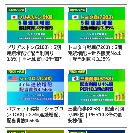
高配当株投資
高配当株投資
ブリヂストン(5108)：5期
トヨタ自動車(7203)：5期
連続増配で配当利回り
連続増配＋世界販売No.1
3.8%｜自社株買い3千億円
｜配当利回り3.35%
高配当株投資
高配当株投資
バフェット銘柄｜シェブロ
三菱商事(8058)：配当利回
ン(CVX)：37年連続増配、
り4%超｜PER10.3倍の割
配当貴族4.56%
安株価
高配当株投資
高配当株投資