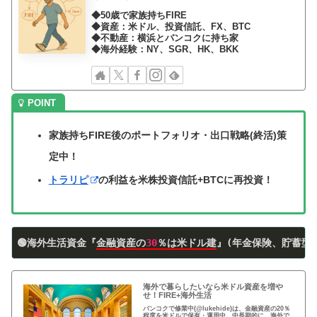
◆50歳で家族持ちFIRE
◆資産：米ドル、投資信託、FX、BTC
◆不動産：横浜とバンコクに持ち家
◆海外経験：NY、SGR、HK、BKK
家族持ちFIRE後のポートフォリオ・出口戦略(終活)策
定中！
トラリピ
の利益を米株投資信託+BTCに再投資！
🟢海外生活資金『
金融資産の
30
％は米ドル建
』(年金保険、貯蓄型
海外で暮らしたいなら米ドル資産を増や
せ！FIRE+海外生活
バンコクで修業中(@lukehide)は、金融資産の20％
程度を米ドルで保有・運用中。中長期的に、海外で