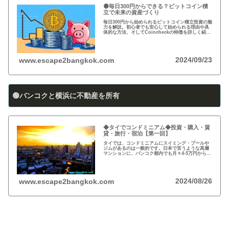
🟠毎日300円からできる？ビットコイン積
立で未来の資産づくり
毎日300円から始められるビットコイン積立投資の魅
力を解説。初心者でも安心して始められる理由や具
体的な方法、そしてCoincheckの特徴を詳しく紹
介。将来の資産形成に向けた新しい投資方法を探る
方必見！
2024/09/23
www.escape2bangkok.com
🟢バンコクと横浜に不動産を所有
◆タイでコンドミニアム◆投資・購入・賃
貸・旅行・宿泊【第一回】
タイでは、コンドミニアムにスイミング・プールや
ジムがあるのは一般的です。日本で言うような高層
マンションに、バンコク都内でも月々4-5万円から賃
貸・レンタルができます。旅行、ロングステイ、駐
在、現地採用で、タイ王国に短期・長期で滞在され
る際に…
2024/08/26
www.escape2bangkok.com