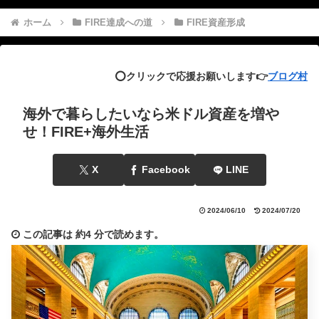
ホーム
FIRE達成への道
FIRE資産形成
⭕️クリックで応援お願いします👉
ブログ村
海外で暮らしたいなら米ドル資産を増や
せ！FIRE+海外生活
X
Facebook
LINE
2024/06/10
2024/07/20
この記事は
約4 分
で読めます。