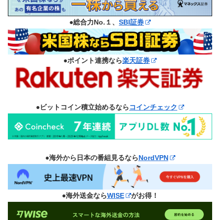
●総合力No.１、
SBI証券
●ポイント連携なら
楽天証券
●ビットコイン積立始めるなら
コインチェック
●海外から日本の番組見るなら
NordVPN
●海外送金なら
WISE
がお得！