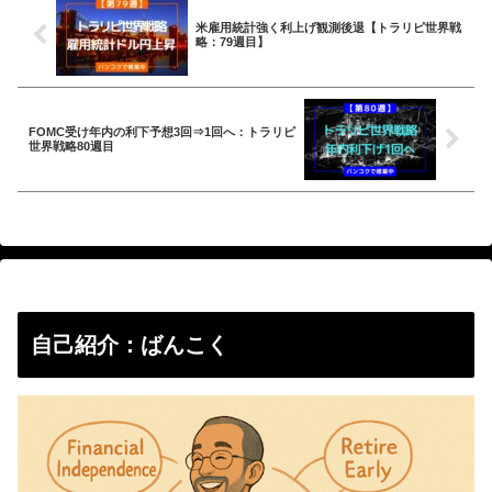
米雇用統計強く利上げ観測後退【トラリピ世界戦
略：79週目】
FOMC受け年内の利下予想3回⇒1回へ：トラリピ
世界戦略80週目
自己紹介：ばんこく