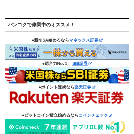
バンコクで修業中のオススメ！
●新NISA始めるなら
マネックス証券
●総合力No.１、
SBI証券
●ポイント連携なら
楽天証券
●ビットコイン積立始めるなら
コインチェック