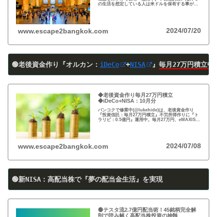
の生活を想定している人は米ドルを保有する事がお
すすめ。円安で資産の目減りが気になる方、検討の
時期です！
2024/07/20
www.escape2bangkok.com
🟢老後資金作り『オルカン：
iDeCo
+
NISA
』
毎月27万円積立中
◆老後資金作り毎月27万円積立
◆iDeCo+NISA：10月分
バンコクで修業中(@lukehide)は、老後資金作り
『投資信託：毎月27万円積立』不労所得作りに『ト
ラリピ：0.5億円』運用中。毎月27万円、eMAXIS
Slim 米国株式(S＆P500)/全世界株式(オール・カン
トリー)を買付中。
2024/07/08
www.escape2bangkok.com
🟢新NISA：高配当株で『夢の配当金生活』を実現
🟢テスタ流2.7億円配当術！45銘柄完全解
剖で読み解く高配当株投資の神髄