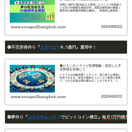
年間2.7億円の配当収入を実現したカリスマ投資家テ
スタ氏の45銘柄を徹底分析。高配当株投資の極意と
業界別の銘柄選択戦略を解説し、長期的な資産形成
のヒントを提供します。
2024/09/22
www.escape2bangkok.com
🟢不労所得作り『
トラリピ
0
.5
億円』運用中！
🟠ひろこのトラリピ世界戦略：安定した不
労所得を目指して
トラリピは自動売買システムで、初心者でも簡単に
利用できます。設定が簡単なうえリスク管理も容易
で、小さな利益を積み重ねることができます。トラ
リピの仕組み・戦略・メリット・デメリットを詳し
く紹介しています。運用を検討中の方は必見です!
2024/09/22
www.escape2bangkok.com
🟢夢作り『
コインチェック
でビットコイン積立』
毎月3万円積立