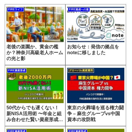
FIREライフ
FIRE達成への道
老後の楽園か、黄金の檻
お知らせ：発信の拠点を
か？神奈川高級老人ホーム
noteに移しました
の光と影
FIRE資産形成
グローバル資産運用
50代からでも遅くない！
東京の火葬場を巡る権力闘
新NISA活用術 〜年金と組
争 – 麻生グループvs中国
み合わせた賢い資産形成の
資本の攻防戦
すすめ〜
FIRE資産形成
FIRE資産形成