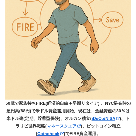
50歳で家族持ちFIRE(経済的自由＋早期リタイア) 。NYC駐在時の
超円高(88円)で米ドル資産運用開始。現在は、金融資産の30％は
米ドル建(定期、貯蓄型保険)、オルカン積立(
iDeCo/NISA
)、ト
ラリピ世界戦略(
マネースクエア
)、ビットコイン積立
(
Coincheck
)でFIRE資産運用。