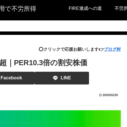
I活用で不労所得
FIRE達成への道
不労
⭕️クリックで応援お願いします👉
ブログ村
超｜PER10.3倍の割安株価
Facebook
LINE
2025/02/20