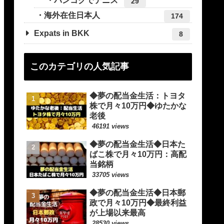
バンコクでテニス
29
海外在住日本人
174
Expats in BKK
8
このカテゴリの人気記事
◆夢の配当金生活：トヨタ
株で月々10万円◆ゆたかな
老後
46191 views
◆夢の配当金生活◆日本た
ばこ株で月々10万円：高配
当銘柄
33705 views
◆夢の配当金生活◆日本郵
政で月々10万円◆最終利益
が上場以来最高
28530 views