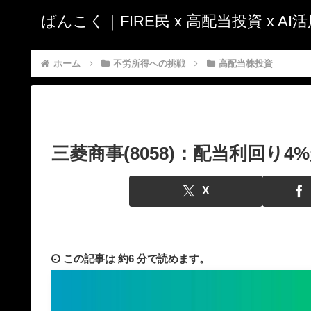
ばんこく｜FIRE民 x 高配当投資 x A
ホーム
不労所得への挑戦
高配当株投資
三菱商事(8058)：配当利回り4%
X
この記事は
約6 分
で読めます。