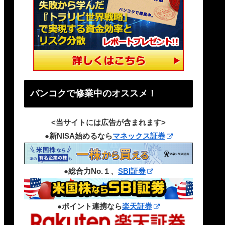
バンコクで修業中のオススメ！
<当サイトには広告が含まれます>
●新NISA始めるなら
マネックス証券
●総合力No.１、
SBI証券
●ポイント連携なら
楽天証券