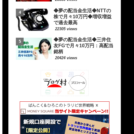
◆夢の配当金生活◆NTTの
株で月々10万円◆増収増益
で過去最高
22305 views
◆夢の配当金生活◆三井住
友FGで月々10万円：高配当
銘柄
20424 views