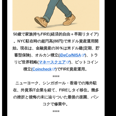
50歳で家族持ちFIRE(経済的自由＋早期リタイア)
。NYC駐在時の超円高(88円)で米ドル資産運用開
始。現在は、金融資産の30％は米ドル建(定期、貯
蓄型保険)、オルカン積立(
iDeCo/NISA
)、トラ
リピ世界戦略(
マネースクエア
)、ビットコイン
積立(
Coincheck
)でFIRE資産運用。
===
ニューヨーク、シンガポール・香港での海外駐
在、外資系IT企業を経て、FIREしタイ移住。幾多
の挫折と後悔の末に辿りついた最後の楽園、バン
コクで修業中。
===