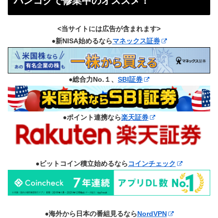
バンコクで修業中のオススメ！
<当サイトには広告が含まれます>
●新NISA始めるなら
マネックス証券
●総合力No.１、
SBI証券
●ポイント連携なら
楽天証券
●ビットコイン積立始めるなら
コインチェック
●海外から日本の番組見るなら
NordVPN