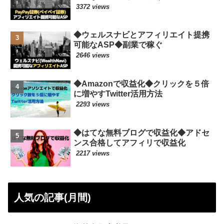
3372 views
◆ウェルスナビとアフィリエイト提携
可能なASP◆副業で稼ぐ
2646 views
◆Amazonで収益化◆クリックを５倍
に増やすTwitter活用方法
2293 views
◆はてな無料ブログで収益化◆アドセ
ンス合格してアフィリで収益化
2217 views
人気の記事(月間)