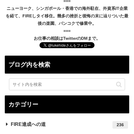
===
ニューヨーク、シンガポール・香港での海外駐在、外資系IT企業
を経て、FIREしタイ移住。幾多の挫折と後悔の末に辿りついた最
後の楽園、バンコクで修業中。
===
お仕事の相談はTwitterのDMまで。
ブログ内を検索
カテゴリー
FIRE達成への道
236