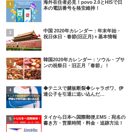
海外在住者必見！povo 2.0とHISで日
本の電話番号を格安維持！
中国 2020年カレンダー：年末年始・
祝日休日・春節(旧正月)＋基本情報
韓国2020年カレンダー：ソウル・プサ
ンの祝祭日・旧正月「春節」！
◆テニスで腱板断裂◆シャラポワ、伊
達公子を引退に追い込んだ…
タイから日本へ国際郵便,EMS：宛名の
書き方・営業時間・料金・追跡方法！