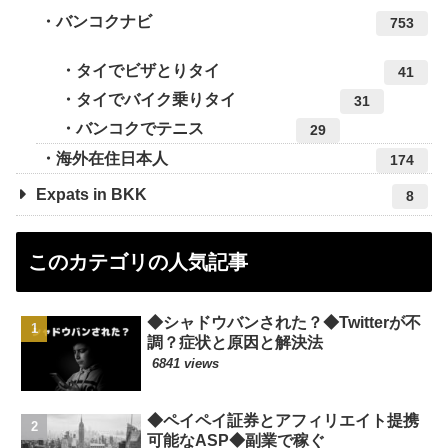
バンコクナビ
753
タイでビザとりタイ
41
タイでバイク乗りタイ
31
バンコクでテニス
29
海外在住日本人
174
Expats in BKK
8
このカテゴリの人気記事
◆シャドウバンされた？◆Twitterが不
調？症状と原因と解決法
6841 views
◆ペイペイ証券とアフィリエイト提携
可能なASP◆副業で稼ぐ