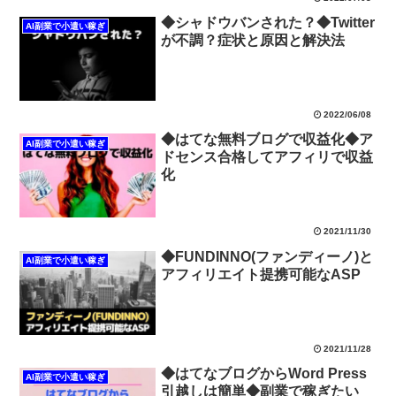
◆シャドウバンされた？◆Twitter
AI副業で小遣い稼ぎ
が不調？症状と原因と解決法
2022/06/08
◆はてな無料ブログで収益化◆ア
AI副業で小遣い稼ぎ
ドセンス合格してアフィリで収益
化
2021/11/30
◆FUNDINNO(ファンディーノ)と
AI副業で小遣い稼ぎ
アフィリエイト提携可能なASP
2021/11/28
◆はてなブログからWord Press
AI副業で小遣い稼ぎ
引越しは簡単◆副業で稼ぎたい