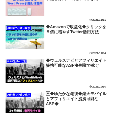
2021/11/11
◆Amazonで収益化◆クリックを
AI副業で小遣い稼ぎ
５倍に増やすTwitter活用方法
2021/11/04
◆ウェルスナビとアフィリエイト
FIRE達成への道
提携可能なASP◆副業で稼ぐ
2021/10/16
◆ゆたかな老後◆楽天モバイル
AI副業で小遣い稼ぎ
とアフィリエイト提携可能な
ASP◆