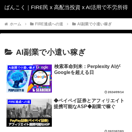
ばんこく｜FIRE民 x 高配当投資 x AI活用で不労所得
ホーム
FIRE達成への道
AI副業で小遣い稼ぎ
AI副業で小遣い稼ぎ
検索革命到来：Perplexity AIが
AI副業で小遣い稼ぎ
Googleを超える日
2024/09/14
◆ペイペイ証券とアフィリエイト
FIRE達成への道
提携可能なASP◆副業で稼ぐ
2022/07/03