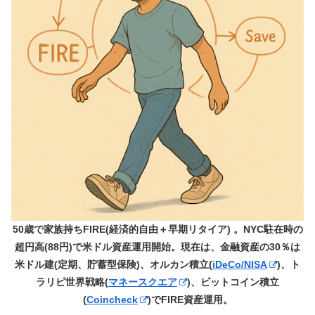
50歳で家族持ちFIRE(経済的自由＋早期リタイア) 。NYC駐在時の
超円高(88円)で米ドル資産運用開始。現在は、金融資産の30％は
米ドル建(定期、貯蓄型保険)、オルカン積立(
iDeCo/NISA
)、ト
ラリピ世界戦略(
マネースクエア
)、ビットコイン積立
(
Coincheck
)でFIRE資産運用。