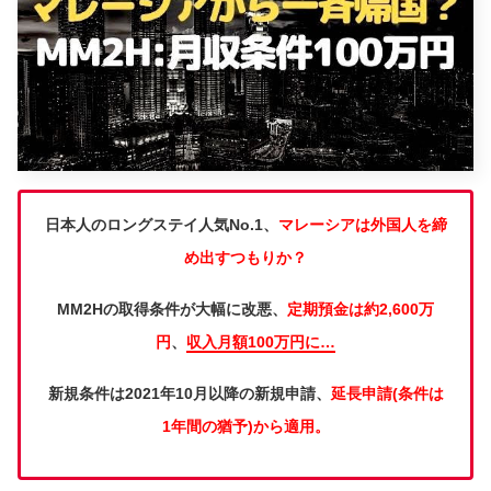
日本人のロングステイ人気No.1、
マレーシアは外国人を締
め出すつもりか？
MM2Hの取得条件が大幅に改悪、
定期預金は約2,600万
円
、
収入月額100万円に…
新規条件は2021年10月以降の新規申請、
延長申請(条件は
1年間の猶予)から適用。