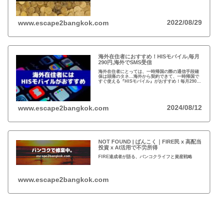
できた！』と。2011年にイギリスで創業したワイ
ズ、既存の銀行ネットを使わない送金システムと
は？
2022/08/29
www.escape2bangkok.com
海外在住者におすすめ！HISモバイル,毎月
290円,海外でSMS受信
海外在住者にとっては、一時帰国の際の通信手段確
保は頭痛のタネ…海外から契約できて、一時帰国で
すぐ使える『HISモバイル』がおすすめ！毎月290円
で日本の電話番号が保持できて、海外でSMSが受信
可能！
2024/08/12
www.escape2bangkok.com
NOT FOUND | ばんこく｜FIRE民 x 高配当
投資 x AI活用で不労所得
FIRE達成者が語る、バンコクライフと資産戦略
www.escape2bangkok.com