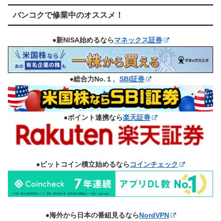
バンコクで修業中のオススメ！
●新NISA始めるなら
マネックス証券
●総合力No.１、
SBI証券
●ポイント連携なら
楽天証券
●ビットコイン積立始めるなら
コインチェック
●海外から日本の番組見るなら
NordVPN