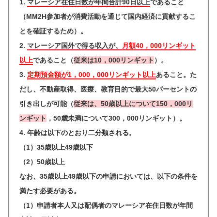
1.
マレーシア在住日数が年間合計90日以上
であること
（MM2H参加者が消費活動を通じて国内経済に貢献するこ
とを確証するため）。
2.
マレーシア国外で得る収入が、
月額40，000リンギット
以上
であること（
従来は10，000リンギット
）。
3.
定期預金額が1，000，000リンギット以上
あること。た
だし、不動産取得、医療、教育目的で最大50パーセントの
引き出しが可能（
従来は、50歳以上について150，000リ
ンギット
，50歳未満について300，000リンギット）。
4. 年齢は以下のとおり二分類される。
（1）35歳以上49歳以下
（2）50歳以上
なお、35歳以上49歳以下の申請においては、以下の条件を
満たす必要がある。
（1）申請者本人又は配偶者のマレーシア在住日数が年間