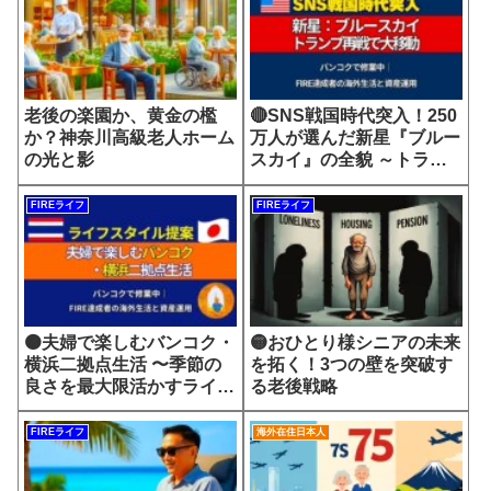
老後の楽園か、黄金の檻
🔴SNS戦国時代突入！250
か？神奈川高級老人ホーム
万人が選んだ新星『ブルー
の光と影
スカイ』の全貌 ～トラン
プ再選1週間で起きた史上
最大のSNS移住～
FIREライフ
FIREライフ
🟠夫婦で楽しむバンコク・
🟡おひとり様シニアの未来
横浜二拠点生活 〜季節の
を拓く！3つの壁を突破す
良さを最大限活かすライフ
る老後戦略
スタイル提案〜
FIREライフ
海外在住日本人