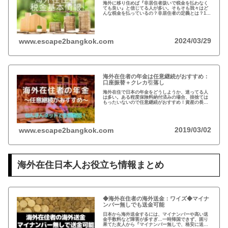
海外に移り住めば『非居住者扱いで税金を払わなく
ても良い』と信じてる人が多い。そもそも我々はど
んな税金を払っているの？非居住者の定義とは？1月
1日に日本に住んでなければ税金を払わなくても良い
って本当？海外在住者の税金には、疑問が多い…
2024/03/29
www.escape2bangkok.com
海外在住者の年金は任意継続がおすすめ：
口座振替＋クレカ引落し
海外在住で日本の年金をどうしようか、迷ってる人
は多い。ある程度保険料納付済みの場合、掛捨ては
もったいないので任意継続がおすすめ！資産の長期
運用という観点から、日本は安全な投資先だと思い
ます。人生100年の時代らしいですし…
2019/03/02
www.escape2bangkok.com
海外在住日本人お役立ち情報まとめ
◆海外在住者の海外送金：ワイズ◆マイナ
ンバー無しでも送金可能
日本から海外送金するには、マイナンバーや高い送
金手数料など障害が多すぎ…一時帰国できず、困り
果てた友人から『マイナンバー無しで、格安に送金