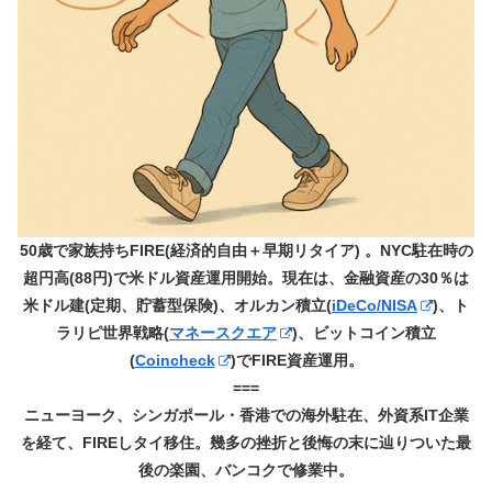
50歳で家族持ちFIRE(経済的自由＋早期リタイア) 。NYC駐在時の
超円高(88円)で米ドル資産運用開始。現在は、金融資産の30％は
米ドル建(定期、貯蓄型保険)、オルカン積立(
iDeCo/NISA
)、ト
ラリピ世界戦略(
マネースクエア
)、ビットコイン積立
(
Coincheck
)でFIRE資産運用。
===
ニューヨーク、シンガポール・香港での海外駐在、外資系IT企業
を経て、FIREしタイ移住。幾多の挫折と後悔の末に辿りついた最
後の楽園、バンコクで修業中。