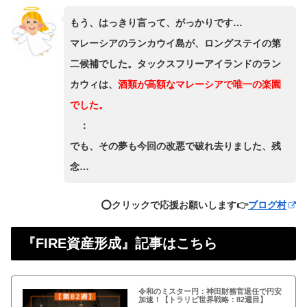
もう、はっきり言って、がっかりです…
マレーシアのランカウイ島が、ロングステイの第
二候補でした。タックスフリーアイランドのラン
カウィは、
酒類が高額なマレーシアで唯一の楽園
でした。
：
でも、その夢も今回の改悪で破れ去りました、残
念…
⭕️クリックで応援お願いします👉
ブログ村
『FIRE資産形成』記事はこちら
令和のミスター円：神田財務官退任で円安
加速！【トラリピ世界戦略：82週目】