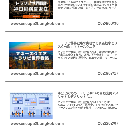
財務省は『令和のミスター円』神田財務官の退任を
発表！投機筋は安心して円安は継続🔥バンコクで修
業中(@lukehide)の妻『ひろこ』が資金300万円で
『トラリピ世界戦略』運用中。：ドル円が絡まない
#AUDNZD #USDCAD #EURG...
2024/06/30
www.escape2bangkok.com
トラリピ世界戦略で実現する資金効率とリ
スク分散：マネースクエア
バンコクで修業中(@lukehide)は、老後資金作りに
『米国株積立：毎月27万円』不労所得作りに『トラ
リピ：0.54億円』運用中。2022年06月、マネースク
エアがトラリピ世界戦略をアナウンス。トラリピ世
界戦略で資金効率とリスク分散！
2023/07/17
www.escape2bangkok.com
◆はじめてのトラリピ◆FXの自動売買？メ
リットもデメリットも…
バンコクで修業中(@lukehide)はトラリピ(豪ド
ル/NZドル)で4,000万円運用中。トラリピ®とは、マ
ネースクエア社が特許を取得しているFXの自動売買
の注文方法。リスクのない投資はない、メリット・
デメリットを理解して楽しい投資を！
2022/02/07
www.escape2bangkok.com