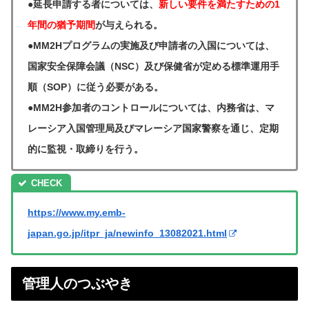
●延長申請する者については、
新しい要件を満たすための1
年間の猶予期間
が与えられる。
●MM2Hプログラムの実施及び申請者の入国については、
国家安全保障会議（NSC）及び保健省が定める標準運用手
順（SOP）に従う必要がある。
●MM2H参加者のコントロールについては、内務省は、マ
レーシア入国管理局及びマレーシア国家警察を通じ、定期
的に監視・取締りを行う。
https://www.my.emb-
japan.go.jp/itpr_ja/newinfo_13082021.html
管理人のつぶやき