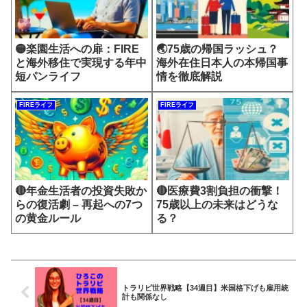
🟡楽園生活への扉：FIRE
🌏75歳の帰国ラッシュ？
と海外移住で実現する年中
海外在住日本人の本帰国事
短パンライフ
情を徹底解説
FIREライフ
FIREライフ
🔴年金生活者の投資失敗か
🔴医療費3割負担の衝撃！
らの復活劇 – 再起への7つ
75歳以上の未来はどうな
の黄金ルール
る？
トラリピ世界戦略【34週目】米国格下げも雇用統
計も関係なし