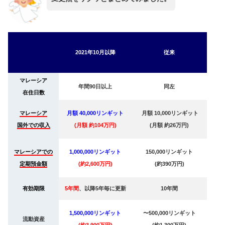
2021年10月以降
従来
マレーシア
年間90日以上
同左
在住日数
マレーシア
月額 40,000リンギット
月額 10,000リンギット
国外での収入
(月額 約104万円)
(月額 約26万円)
マレーシアでの
1,000,000リンギット
150,000リンギット
定期預金額
(約2,600万円)
(約390万円)
有効期限
5年間
、以降5年毎に更新
10年間
1,500,000リンギット
〜500,000リンギット
流動資産
(約3,900万円)
(約1,300万円)