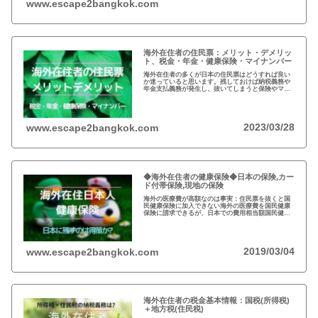
www.escape2bangkok.com
海外在住者の住民票：メリット・デメリッ
ト、税金・年金・健康保険・マイナンバー
海外在住者の多くが日本の住民票はどうすれば良い
か迷っていると思います。残しておけば納税義務や
年金支払義務が発生し、抜いてしまうと保険やマイ
ナンバーが…メリットデメリット、法律的な観点、
税金など総合的な判断が必要となりますね。
2023/03/28
www.escape2bangkok.com
◆海外在住者の健康保険◆日本の保険,カー
ド付帯保険,現地の保険
海外の医療費が高額なのは事実：住民票を抜くと国
民健康保険に加入できない海外の医療費を国民健康
保険に請求できるが、日本での費用相当額国民健康
保険は残さず、クレジットカードの『海外旅行者保
険』と現地の保険を併用するのが得策
2019/03/04
www.escape2bangkok.com
海外在住者の税金基本情報：国税(所得税)
＋地方税(住民税)