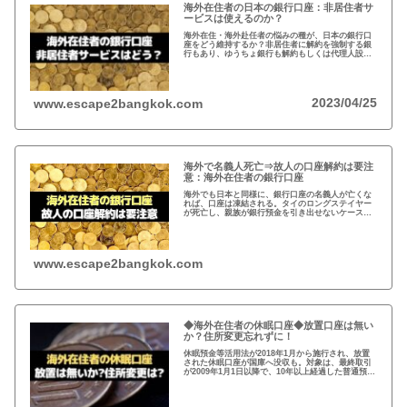
海外在住者の日本の銀行口座：非居住者サ
ービスは使えるのか？
海外在住・海外赴任者の悩みの種が、日本の銀行口
座をどう維持するか？非居住者に解約を強制する銀
行もあり、ゆうちょ銀行も解約もしくは代理人設定
を推奨。一方、メガバンクの非居住者サービスだと
非居住者でも適法に口座は維持可能だが…
2023/04/25
www.escape2bangkok.com
海外で名義人死亡⇒故人の口座解約は要注
意：海外在住者の銀行口座
海外でも日本と同様に、銀行口座の名義人が亡くな
れば、口座は凍結される。タイのロングステイヤー
が死亡し、親族が銀行預金を引き出せないケースが
発生。故人の銀行口座は、遺産相続人である事を法
的に証明しないと預金を引き出せない。
www.escape2bangkok.com
◆海外在住者の休眠口座◆放置口座は無い
か？住所変更忘れずに！
休眠預金等活用法が2018年1月から施行され、放置
された休眠口座が国庫へ没収も。対象は、最終取引
が2009年1月1日以降で、10年以上経過した普通預
金、定期預金など。事前に通知がありますが、休眠
口座がないか確認し住所変更もお忘れなく！