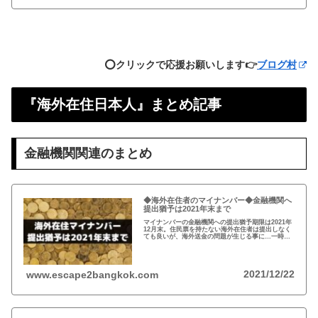
⭕️クリックで応援お願いします👉
ブログ村
『海外在住日本人』まとめ記事
金融機関関連のまとめ
◆海外在住者のマイナンバー◆金融機関へ
提出猶予は2021年末まで
マイナンバーの金融機関への提出猶予期限は2021年
12月末。住民票を持たない海外在住者は提出しなく
ても良いが、海外送金の問題が生じる事に…一時帰
国の際、一旦、住民票を戻してマイナンバーを取得
し、提出するのがおすすめ！
2021/12/22
www.escape2bangkok.com