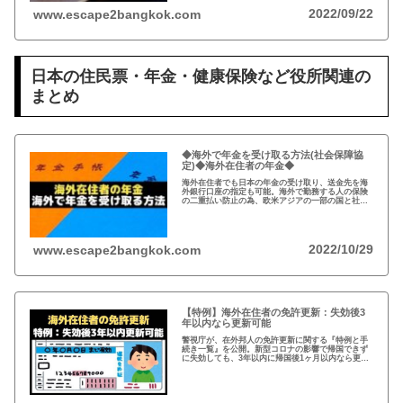
2022/09/22
www.escape2bangkok.com
日本の住民票・年金・健康保険など役所関連の
まとめ
◆海外で年金を受け取る方法(社会保障協
定)◆海外在住者の年金◆
海外在住者でも日本の年金の受け取り、送金先を海
外銀行口座の指定も可能。海外で勤務する人の保険
の二重払い防止の為、欧米アジアの一部の国と社会
保障協定を締結。年金は、受給開始年齢に到達した
時点で請求可能、自ら請求手続きが必要。
2022/10/29
www.escape2bangkok.com
【特例】海外在住者の免許更新：失効後3
年以内なら更新可能
警視庁が、在外邦人の免許更新に関する『特例と手
続き一覧』を公開。新型コロナの影響で帰国できず
に失効しても、3年以内に帰国後1ヶ月以内なら更新
可能。また、海外で免許を取得している場合、視力
検査などで日本の免許が取得可能。