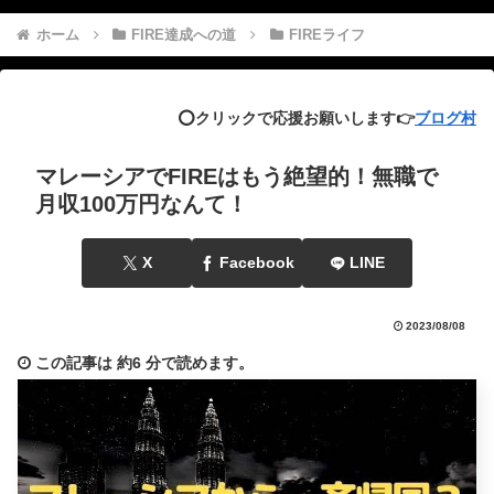
ホーム
FIRE達成への道
FIREライフ
⭕️クリックで応援お願いします👉
ブログ村
マレーシアでFIREはもう絶望的！無職で
月収100万円なんて！
X
Facebook
LINE
2023/08/08
この記事は
約6 分
で読めます。