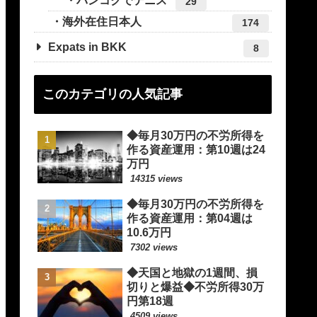
バンコクでテニス
29
海外在住日本人
174
Expats in BKK
8
このカテゴリの人気記事
◆毎月30万円の不労所得を
作る資産運用：第10週は24
万円
14315 views
◆毎月30万円の不労所得を
作る資産運用：第04週は
10.6万円
7302 views
◆天国と地獄の1週間、損
切りと爆益◆不労所得30万
円第18週
4509 views