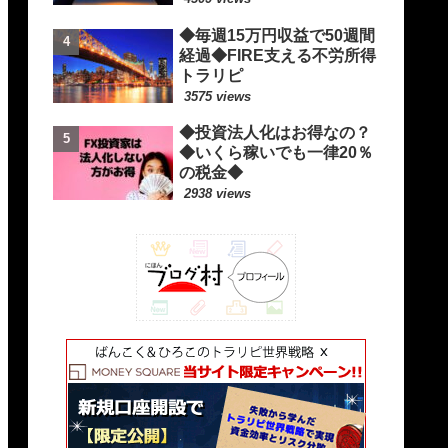
◆毎週15万円収益で50週間
経過◆FIRE支える不労所得
トラリピ
3575 views
◆投資法人化はお得なの？
◆いくら稼いでも一律20％
の税金◆
2938 views