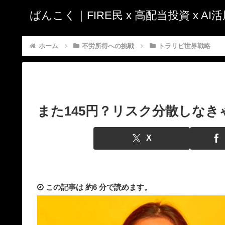
ばんこく｜FIRE民 x 高配当投資 x A
ホーム
不労所得への挑戦
トラリピ世界戦略
また145円？リスク分散しなき
X
この記事は
約6 分
で読めます。