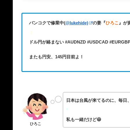
バンコクで修業中(
@lukehide)
の妻『
ひろこ
』が資
：
ドル円が絡まない #AUDNZD #USDCAD #EU
またも円安、145円目前よ！
日本は台風が来てるのに、毎日
*
私も一緒だけど😆
ひろこ