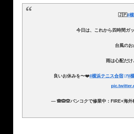
🇯🇵
#
今日は、これから四時間ガッ
台風のお
雨は心配だけど
良いお休みを〜❤️
#横浜テニス合宿
#
pic.twitte
— 🙈🙉🙊バンコクで修業中：FIRE+海外移住+