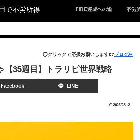
I活用で不労所得
FIRE達成への道
不労
⭕️クリックで応援お願いします👉
ブログ村
ゃ【35週目】トラリピ世界戦略
Facebook
LINE
2023/08/12