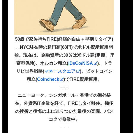
50歳で家族持ちFIRE(経済的自由＋早期リタイア)
。NYC駐在時の超円高(88円)で米ドル資産運用開
始。現在は、金融資産の30％は米ドル建(定期、貯
蓄型保険)、オルカン積立(
iDeCo/NISA
)、トラ
リピ世界戦略(
マネースクエア
)、ビットコイン
積立(
Coincheck
)でFIRE資産運用。
===
ニューヨーク、シンガポール・香港での海外駐
在、外資系IT企業を経て、FIREしタイ移住。幾多
の挫折と後悔の末に辿りついた最後の楽園、バン
コクで修業中。
===