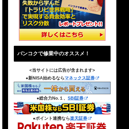
バンコクで修業中のオススメ！
<当サイトには広告が含まれます>
●新NISA始めるなら
マネックス証券
●総合力No.１、
SBI証券
●ポイント連携なら
楽天証券