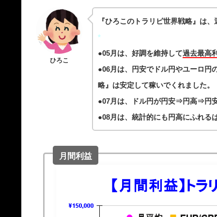
『
ひろこのトラリピ世界戦略
』は、
*
●05月は、好調を維持して
過去最高
ひろこ
●06月は、円安でドル円やユーロ
略』は安定して稼いでくれました。
●07月は、ドル円が円安⇒円高⇒円
●08月は、統計的にも円高にふれる
月間利益