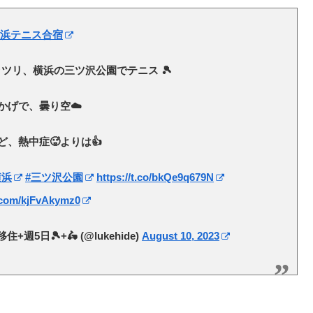
横浜テニス合宿
ツリ、横浜の三ツ沢公園でテニス 🎾
かげで、曇り空☁️
、熱中症🥵よりは👍
横浜
#三ツ沢公園
https://t.co/bkQe9q679N
r.com/kjFvAkymz0
週5日🎾+🛵 (@lukehide)
August 10, 2023