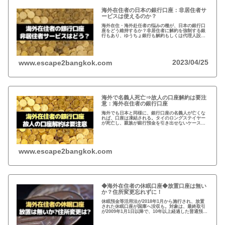
海外在住者の日本の銀行口座：非居住者サ
ービスは使えるのか？
海外在住・海外赴任者の悩みの種が、日本の銀行口
座をどう維持するか？非居住者に解約を強制する銀
行もあり、ゆうちょ銀行も解約もしくは代理人設定
を推奨。一方、メガバンクの非居住者サービスだと
非居住者でも適法に口座は維持可能だが…
2023/04/25
www.escape2bangkok.com
海外で名義人死亡⇒故人の口座解約は要注
意：海外在住者の銀行口座
海外でも日本と同様に、銀行口座の名義人が亡くな
れば、口座は凍結される。タイのロングステイヤー
が死亡し、親族が銀行預金を引き出せないケースが
発生。故人の銀行口座は、遺産相続人である事を法
的に証明しないと預金を引き出せない。
www.escape2bangkok.com
◆海外在住者の休眠口座◆放置口座は無い
か？住所変更忘れずに！
休眠預金等活用法が2018年1月から施行され、放置
された休眠口座が国庫へ没収も。対象は、最終取引
が2009年1月1日以降で、10年以上経過した普通預
金、定期預金など。事前に通知がありますが、休眠
口座がないか確認し住所変更もお忘れなく！