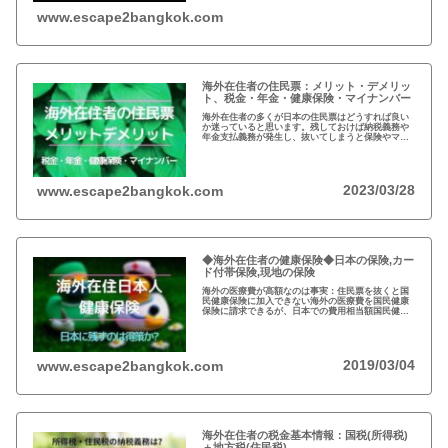
www.escape2bangkok.com
海外在住者の住民票：メリット・デメリッ
ト、税金・年金・健康保険・マイナンバー
海外在住者の多くが日本の住民票はどうすれば良い
か迷っていると思います。残しておけば納税義務や
年金支払義務が発生し、抜いてしまうと保険やマイ
ナンバーが…メリットデメリット、法律的な観点、
税金など総合的な判断が必要となりますね。
2023/03/28
www.escape2bangkok.com
◆海外在住者の健康保険◆日本の保険,カー
ド付帯保険,現地の保険
海外の医療費が高額なのは事実：住民票を抜くと国
民健康保険に加入できない海外の医療費を国民健康
保険に請求できるが、日本での費用相当額国民健康
保険は残さず、クレジットカードの『海外旅行者保
険』と現地の保険を併用するのが得策
2019/03/04
www.escape2bangkok.com
海外在住者の税金基本情報：国税(所得税)
＋地方税(住民税)