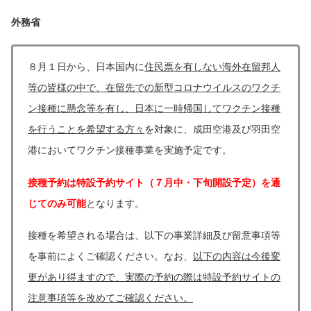
外務省
８月１日から、日本国内に
住民票を有しない海外在留邦人
等の皆様の中で、在留先での新型コロナウイルスのワクチ
ン接種に懸念等を有し、日本に一時帰国してワクチン接種
を行うことを希望する方々
を対象に、成田空港及び羽田空
港においてワクチン接種事業を実施予定です。
接種予約は特設予約サイト（７月中・下旬開設予定）を通
じてのみ可能
となります。
接種を希望される場合は、以下の事業詳細及び留意事項等
を事前によくご確認ください。なお、
以下の内容は今後変
更があり得ますので、実際の予約の際は特設予約サイトの
注意事項等を改めてご確認ください。