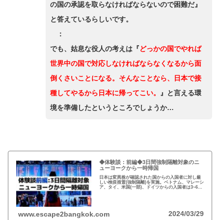
の国の承認を取らなければならないので困難だ』
と答えているらしいです。
：
でも、姑息な役人の考えは『
どっかの国でやれば
世界中の国で対応しなければならなくなるから面
倒くさいことになる。そんなことなら、日本で接
種してやるから日本に帰ってこい。
』と言える環
境を準備したというところでしょうか…
◆体験談：前編◆3日間強制隔離対象のニ
ューヨークから一時帰国
日本は変異株が確認された国からの入国者に対し厳
しい検疫措置(強制隔離)を実施。ベトナム、マレーシ
ア、タイ、米国(一部)、ドイツからの入国者は3~6日
間の隔離対象。日本への一時帰国に際しては、現地
の大使館、外務省、厚生労働省の情報確認が必須。
2024/03/29
www.escape2bangkok.com