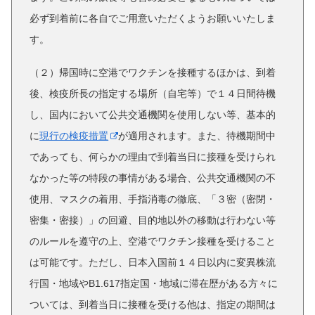
必ず到着前に各自でご用意いただくようお願いいたしま
す。
（２）帰国時に空港でワクチンを接種するほかは、到着
後、検疫所長の指定する場所（自宅等）で１４日間待機
し、国内において公共交通機関を使用しない等、基本的
に
現行の検疫措置
が適用されます
。
また、待機期間中
であっても、何らかの理由で到着当日に接種を受けられ
なかった等の特段の事情がある場合、公共交通機関の不
使用、マスクの着用、手指消毒の徹底、「３密（密閉・
密集・密接）」の回避、目的地以外の移動は行わない等
のルールを遵守の上、空港でワクチン接種を受けること
は可能です。ただし、日本入国前１４日以内に変異株流
行国・地域やB1.617指定国・地域に滞在歴がある方々に
ついては、到着当日に接種を受ける他は、指定の期間は