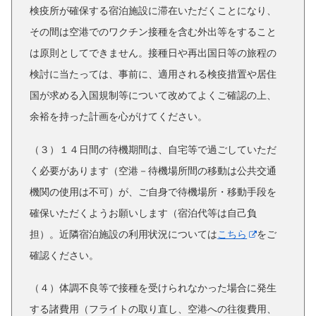
検疫所が確保する宿泊施設に滞在いただくことになり、
その間は空港でのワクチン接種を含む外出等をすること
は原則としてできません。
接種日や再出国日等の旅程の
検討に当たっては、事前に、適用される検疫措置や居住
国が求める入国規制等について改めてよくご確認の上、
余裕を持った計画を心がけてください。
（３）１４日間の待機期間は、自宅等で過ごしていただ
く必要があります（空港－待機場所間の移動は公共交通
機関の使用は不可）が、ご自身で待機場所・移動手段を
確保いただくようお願いします（宿泊代等は自己負
担）。近隣宿泊施設の利用状況については
こちら
をご
確認ください。
（４）
体調不良等で接種を受けられなかった場合に発生
する諸費用（フライトの取り直し、空港への往復費用、