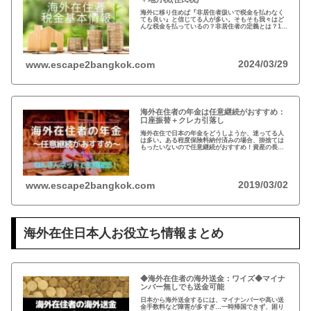
海外に移り住めば『非居住者扱いで税金を払わなく
ても良い』と信じてる人が多い。そもそも我々はど
んな税金を払っているの？非居住者の定義とは？1月
1日に日本に住んでなければ税金を払わなくても良い
って本当？海外在住者の税金には、疑問が多い…
2024/03/29
www.escape2bangkok.com
海外在住者の年金は任意継続がおすすめ：
口座振替＋クレカ引落し
海外在住で日本の年金をどうしようか、迷ってる人
は多い。ある程度保険料納付済みの場合、掛捨ては
もったいないので任意継続がおすすめ！資産の長期
運用という観点から、日本は安全な投資先だと思い
ます。人生100年の時代らしいですし…
2019/03/02
www.escape2bangkok.com
海外在住日本人お役立ち情報まとめ
◆海外在住者の海外送金：ワイズ◆マイナ
ンバー無しでも送金可能
日本から海外送金するには、マイナンバーや高い送
金手数料など障害が多すぎ…一時帰国できず、困り