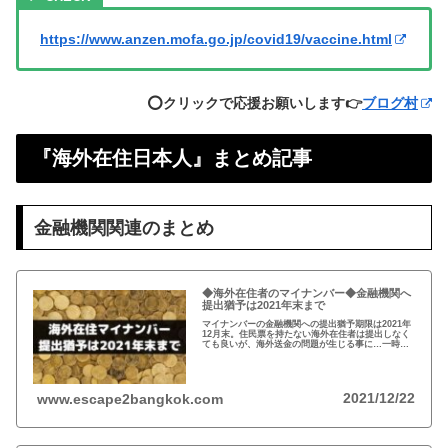
https://www.anzen.mofa.go.jp/covid19/vaccine.html
⭕️クリックで応援お願いします👉
ブログ村
『海外在住日本人』まとめ記事
金融機関関連のまとめ
◆海外在住者のマイナンバー◆金融機関へ
提出猶予は2021年末まで
マイナンバーの金融機関への提出猶予期限は2021年
12月末。住民票を持たない海外在住者は提出しなく
ても良いが、海外送金の問題が生じる事に…一時帰
国の際、一旦、住民票を戻してマイナンバーを取得
し、提出するのがおすすめ！
2021/12/22
www.escape2bangkok.com