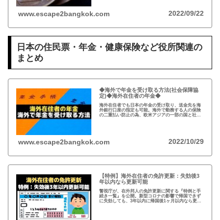
2022/09/22
www.escape2bangkok.com
日本の住民票・年金・健康保険など役所関連の
まとめ
◆海外で年金を受け取る方法(社会保障協
定)◆海外在住者の年金◆
海外在住者でも日本の年金の受け取り、送金先を海
外銀行口座の指定も可能。海外で勤務する人の保険
の二重払い防止の為、欧米アジアの一部の国と社会
保障協定を締結。年金は、受給開始年齢に到達した
時点で請求可能、自ら請求手続きが必要。
2022/10/29
www.escape2bangkok.com
【特例】海外在住者の免許更新：失効後3
年以内なら更新可能
警視庁が、在外邦人の免許更新に関する『特例と手
続き一覧』を公開。新型コロナの影響で帰国できず
に失効しても、3年以内に帰国後1ヶ月以内なら更新
可能。また、海外で免許を取得している場合、視力
検査などで日本の免許が取得可能。