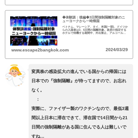
◆体験談：後編◆3日間強制隔離対象のニ
ューヨークから一時帰国
ベトナム、マレーシア、タイ、米国(一部)、ドイツか
らの入国者は3、6日間の隔離対象。政府の指定する
ホテルで待機する期間中、外出禁止、アルコール禁
止など厳しい措置。海外での強制隔離とは違い、ホ
テル代、食事代、PCR検査費用などは政府の負担。
2024/03/29
www.escape2bangkok.com
変異株の感染拡大の進んでいる国からの帰国には
日本での『強制隔離』が待ってますので、お忘れ
なく。
：
実際に、ファイザー製のワクチンなので、最低3週
間以上日本に滞在できて、滞在国で14日間から21
日間の強制隔離がある国に住んでる人は難しいで
すね…