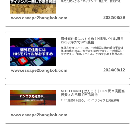
果てた友人から『マイナンバー無しで、格安に送金
できた！』と。2011年にイギリスで創業したワイ
ズ、既存の銀行ネットを使わない送金システムと
は？
2022/08/29
www.escape2bangkok.com
海外在住者におすすめ！HISモバイル,毎月
290円,海外でSMS受信
海外在住者にとっては、一時帰国の際の通信手段確
保は頭痛のタネ…海外から契約できて、一時帰国で
すぐ使える『HISモバイル』がおすすめ！毎月290円
で日本の電話番号が保持できて、海外でSMSが受信
可能！
2024/08/12
www.escape2bangkok.com
NOT FOUND | ばんこく｜FIRE民 x 高配当
投資 x AI活用で不労所得
FIRE達成者が語る、バンコクライフと資産戦略
www.escape2bangkok.com