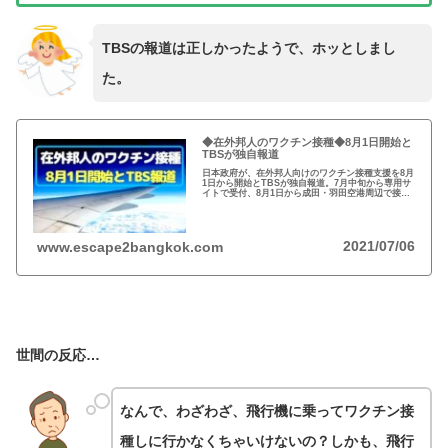
TBSの報道は正しかったようで、ホッとしまし
た。
◆在外邦人のワクチン接種◆8月1日開始と
TBSが独自報道
日本政府が、在外邦人向けのワクチン接種支援を8月
1日から開始とTBSが独自報道。7月中旬から専用サ
イトで受付、8月1日から成田・羽田空港周辺で接種
の方針。使用されるワクチンはファイザー製で2回接
種が必要。外務省調査で数万人と想定。
2021/07/06
www.escape2bangkok.com
世間の反応…
なんで、わざわざ、飛行機に乗ってワクチン接
種しに行かなくちゃいけないの？しかも、飛行