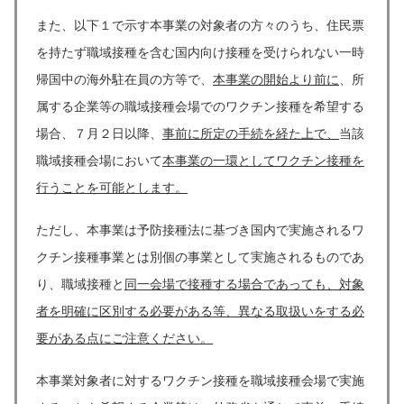
また、以下１で示す本事業の対象者の方々のうち、住民票
を持たず職域接種を含む国内向け接種を受けられない一時
帰国中の海外駐在員の方等で、
本事業の開始より前に
、所
属する企業等の職域接種会場でのワクチン接種を希望する
場合、７月２日以降、
事前に所定の手続を経た上で、
当該
職域接種会場において
本事業の一環としてワクチン接種を
行うことを可能とします。
ただし、本事業は予防接種法に基づき国内で実施されるワ
クチン接種事業とは別個の事業として実施されるものであ
り、職域接種と
同一会場で接種する場合であっても、対象
者を明確に区別する必要がある等、異なる取扱いをする必
要がある点にご注意ください。
本事業対象者に対するワクチン接種を職域接種会場で実施