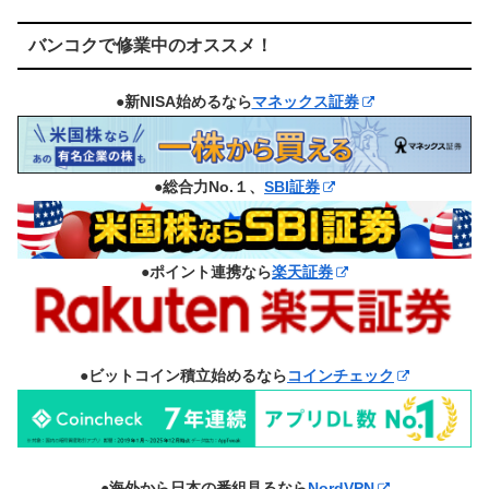
バンコクで修業中のオススメ！
●新NISA始めるなら
マネックス証券
●総合力No.１、
SBI証券
●ポイント連携なら
楽天証券
●ビットコイン積立始めるなら
コインチェック
●海外から日本の番組見るなら
NordVPN