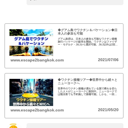
◆グアム島でワクチン＆バケーション◆日
本人の参加も可能
グアム政府は、日本人の参加も可能なワクチン接種
旅行パッケージの販売を開始。ワクチンはファイザ
ー・モデルナ・J&Jから選択可能、J&J以外は2回接
種が必要。事前に接種パッケージを予約し、ホテル
で7日間の隔離後、PCR検査陰性で自由に…
2021/07/06
www.escape2bangkok.com
◆ワクチン接種ツアー◆世界中から続々と
ニューヨークへ
世界中のワクチン接種が遅れている国で痺れを切ら
した人々がニューヨークに殺到中。ニューヨークで
は観光客でも予約無しで接種可能。しかも、一回接
種のジョンソン＆ジョンソンの指定が可能。加え
て、パンデミック価格のホテル代は通常の3分の1。
逃す手は無い？
2021/05/20
www.escape2bangkok.com