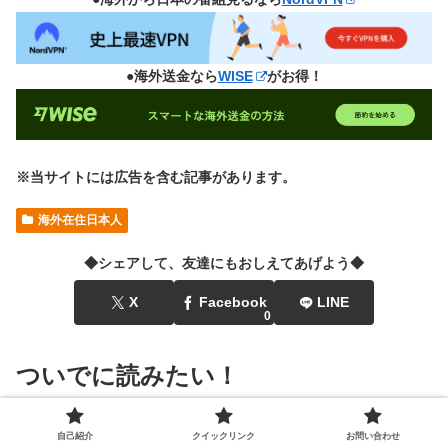
●海外送金なら
WISE
がお得！
※当サイトには広告を含む記事があります。
海外在住日本人
◆シェアして、友達にもおしえてあげよう◆
X
Facebook
LINE
0
ついでに読みたい！
自己紹介
クイックリンク
お問い合わせ
海外在住日本人
海外在住日本人