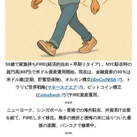
50歳で家族持ちFIRE(経済的自由＋早期リタイア) 。NYC駐在時の
超円高(88円)で米ドル資産運用開始。現在は、金融資産の30％は
米ドル建(定期、貯蓄型保険)、オルカン積立(
iDeCo/NISA
)、ト
ラリピ世界戦略(
マネースクエア
)、ビットコイン積立
(
Coincheck
)でFIRE資産運用。
===
ニューヨーク、シンガポール・香港での海外駐在、外資系IT企業
を経て、FIREしタイ移住。幾多の挫折と後悔の末に辿りついた最
後の楽園、バンコクで修業中。
===