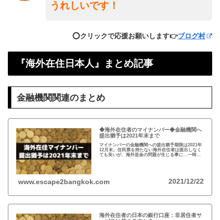
うれしいです！
⭕️クリックで応援お願いします👉
ブログ村
『海外在住日本人』まとめ記事
金融機関関連のまとめ
◆海外在住者のマイナンバー◆金融機関へ
提出猶予は2021年末まで
マイナンバーの金融機関への提出猶予期限は2021年
12月末。住民票を持たない海外在住者は提出しなく
ても良いが、海外送金の問題が生じる事に…一時帰
国の際、一旦、住民票を戻してマイナンバーを取得
し、提出するのがおすすめ！
2021/12/22
www.escape2bangkok.com
海外在住者の日本の銀行口座：非居住者サ