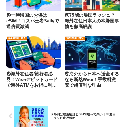
🌏一時帰国のお供は
🌏75歳の帰国ラッシュ？
eSIM！コスパ王者Sailyで
海外在住日本人の本帰国事
通信費激減
情を徹底解説
海外在住日本人
海外在住日本人
🌏海外在住者/旅行者必
🌏海外から日本へ送金する
見！Wiseデビットカード
なら断然Wise！手数料激
で海外ATMをお得に利用
安で超便利な理由
する方法
ドル円は雇用統計とISMで往って来い｜38週目：
トラリピ世界戦略