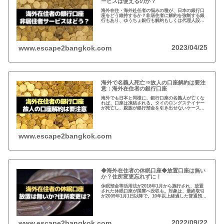
ービスは使えるのか？
海外在住・海外赴任者の悩みの種が、日本の銀行口
座をどう維持するか？非居住者に解約を強制する銀
行もあり、ゆうちょ銀行も解約もしくは代理人設定
を推奨。一方、メガバンクの非居住者サービスだと
非居住者でも適法に口座は維持可能だが…
2023/04/25
www.escape2bangkok.com
海外で名義人死亡⇒故人の口座解約は要注
意：海外在住者の銀行口座
海外でも日本と同様に、銀行口座の名義人が亡くな
れば、口座は凍結される。タイのロングステイヤー
が死亡し、親族が銀行預金を引き出せないケースが
発生。故人の銀行口座は、遺産相続人である事を法
的に証明しないと預金を引き出せない。
www.escape2bangkok.com
◆海外在住者の休眠口座◆放置口座は無い
か？住所変更忘れずに！
休眠預金等活用法が2018年1月から施行され、放置
された休眠口座が国庫へ没収も。対象は、最終取引
が2009年1月1日以降で、10年以上経過した普通預
金、定期預金など。事前に通知がありますが、休眠
口座がないか確認し住所変更もお忘れなく！
2022/09/22
www.escape2bangkok.com