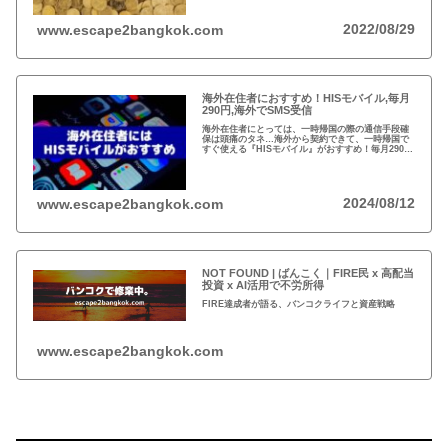
は？
2022/08/29
www.escape2bangkok.com
海外在住者におすすめ！HISモバイル,毎月
290円,海外でSMS受信
海外在住者にとっては、一時帰国の際の通信手段確
保は頭痛のタネ…海外から契約できて、一時帰国で
すぐ使える『HISモバイル』がおすすめ！毎月290円
で日本の電話番号が保持できて、海外でSMSが受信
可能！
2024/08/12
www.escape2bangkok.com
NOT FOUND | ばんこく｜FIRE民 x 高配当
投資 x AI活用で不労所得
FIRE達成者が語る、バンコクライフと資産戦略
www.escape2bangkok.com