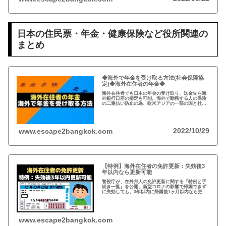
日本の住民票・年金・健康保険など役所関連の
まとめ
◆海外で年金を受け取る方法(社会保障協
定)◆海外在住者の年金◆
海外在住者でも日本の年金の受け取り、送金先を海
外銀行口座の指定も可能。海外で勤務する人の保険
の二重払い防止の為、欧米アジアの一部の国と社会
保障協定を締結。年金は、受給開始年齢に到達した
時点で請求可能、自ら請求手続きが必要。
2022/10/29
www.escape2bangkok.com
【特例】海外在住者の免許更新：失効後3
年以内なら更新可能
警視庁が、在外邦人の免許更新に関する『特例と手
続き一覧』を公開。新型コロナの影響で帰国できず
に失効しても、3年以内に帰国後1ヶ月以内なら更新
可能。また、海外で免許を取得している場合、視力
検査などで日本の免許が取得可能。
www.escape2bangkok.com