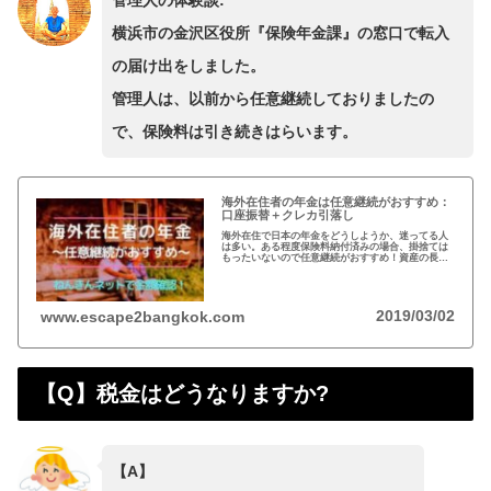
横浜市の金沢区役所『保険年金課』の窓口で転入
の届け出をしました。
管理人は、以前から任意継続しておりましたの
で、保険料は引き続きはらいます。
海外在住者の年金は任意継続がおすすめ：
口座振替＋クレカ引落し
海外在住で日本の年金をどうしようか、迷ってる人
は多い。ある程度保険料納付済みの場合、掛捨ては
もったいないので任意継続がおすすめ！資産の長期
運用という観点から、日本は安全な投資先だと思い
ます。人生100年の時代らしいですし…
2019/03/02
www.escape2bangkok.com
【Q】税金はどうなりますか?
【A】