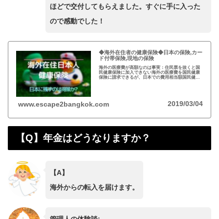
ほどで交付してもらえました。すぐに手に入った
ので感動でした！
◆海外在住者の健康保険◆日本の保険,カー
ド付帯保険,現地の保険
海外の医療費が高額なのは事実：住民票を抜くと国
民健康保険に加入できない海外の医療費を国民健康
保険に請求できるが、日本での費用相当額国民健康
保険は残さず、クレジットカードの『海外旅行者保
険』と現地の保険を併用するのが得策
2019/03/04
www.escape2bangkok.com
【Q】年金はどうなりますか？
【A】
海外からの転入を届けます。
管理人の体験談: