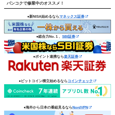
バンコクで修業中のオススメ！
●新NISA始めるなら
マネックス証券
●総合力No.１、
SBI証券
●ポイント連携なら
楽天証券
●ビットコイン積立始めるなら
コインチェック
●海外から日本の番組見るなら
NordVPN