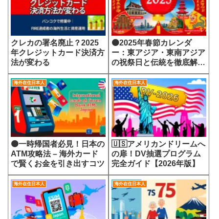
クレカの署名廃止？2025
🟠2025年春節カレンダ
年クレジットカード決済方
ー：東アジア・東南アジア
法が変わる
の祝祭日と伝統を徹底解
説！
海外在住日本人
海外在住日本人
🟠一時帰国者必見！日本の
🇺🇸アメリカンドリームへ
ATM攻略法 – 海外カード
の扉！DV抽選プログラム
で賢くお金を引き出すコツ
完全ガイド【2026年版】
海外在住日本人
海外在住日本人