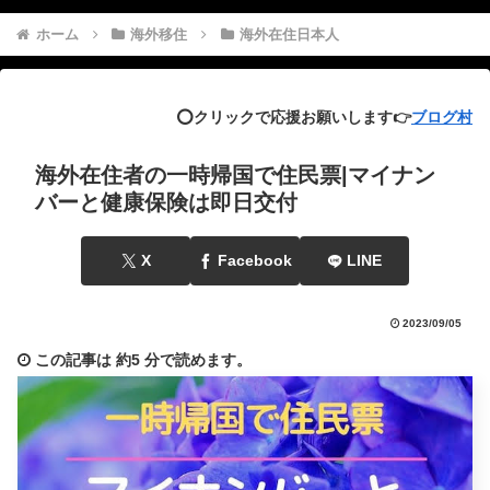
ホーム
海外移住
海外在住日本人
⭕️クリックで応援お願いします👉
ブログ村
海外在住者の一時帰国で住民票|マイナン
バーと健康保険は即日交付
X
Facebook
LINE
2023/09/05
この記事は
約5 分
で読めます。