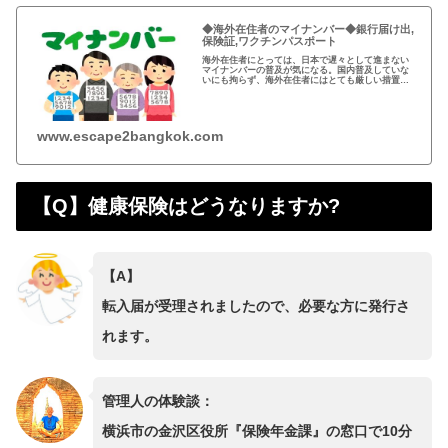
◆海外在住者のマイナンバー◆銀行届け出,
保険証,ワクチンパスポート
海外在住者にとっては、日本で遅々として進まない
マイナンバーの普及が気になる。国内普及していな
いにも拘らず、海外在住者にはとても厳しい措置は
納得がいかない…政府は税金の無駄遣いを取り返そ
うと免許証や保険証と一体化を進めようと画策する
も…
www.escape2bangkok.com
【Q】健康保険はどうなりますか?
【A】
転入届が受理されましたので、必要な方に発行さ
れます。
管理人の体験談：
横浜市の金沢区役所『保険年金課』の窓口で10分