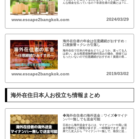
んな税金を払っているの？非居住者の定義とは？1月
1日に日本に住んでなければ税金を払わなくても良い
って本当？海外在住者の税金には、疑問が多い…
2024/03/29
www.escape2bangkok.com
海外在住者の年金は任意継続がおすすめ：
口座振替＋クレカ引落し
海外在住で日本の年金をどうしようか、迷ってる人
は多い。ある程度保険料納付済みの場合、掛捨ては
もったいないので任意継続がおすすめ！資産の長期
運用という観点から、日本は安全な投資先だと思い
ます。人生100年の時代らしいですし…
2019/03/02
www.escape2bangkok.com
海外在住日本人お役立ち情報まとめ
◆海外在住者の海外送金：ワイズ◆マイナ
ンバー無しでも送金可能
日本から海外送金するには、マイナンバーや高い送
金手数料など障害が多すぎ…一時帰国できず、困り
果てた友人から『マイナンバー無しで、格安に送金
できた！』と。2011年にイギリスで創業したワイ
ズ、既存の銀行ネットを使わない送金システムと