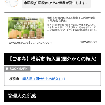
市民税(住民税)の支払い義務が発生します。
海外在住者の税金基本情報：国税(所得税)
＋地方税(住民税)
海外に移り住めば『非居住者扱いで税金を払わなく
ても良い』と信じてる人が多い。そもそも我々はど
んな税金を払っているの？非居住者の定義とは？1月
1日に日本に住んでなければ税金を払わなくても良い
って本当？海外在住者の税金には、疑問が多い…
2024/03/29
www.escape2bangkok.com
【ご参考】横浜市 転入届(国外からの転入)
横浜市：
転入届（国外からの転入）
管理人の所感