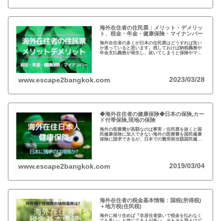
海外在住者の住民票：メリット・デメリッ
ト、税金・年金・健康保険・マイナンバー
海外在住者の多くが日本の住民票はどうすれば良い
か迷っていると思います。残しておけば納税義務や
年金支払義務が発生し、抜いてしまうと保険やマイ
ナンバーが…メリットデメリット、法律的な観点、
税金など総合的な判断が必要となりますね。
2023/03/28
www.escape2bangkok.com
◆海外在住者の健康保険◆日本の保険,カー
ド付帯保険,現地の保険
海外の医療費が高額なのは事実：住民票を抜くと国
民健康保険に加入できない海外の医療費を国民健康
保険に請求できるが、日本での費用相当額国民健康
保険は残さず、クレジットカードの『海外旅行者保
険』と現地の保険を併用するのが得策
2019/03/04
www.escape2bangkok.com
海外在住者の税金基本情報：国税(所得税)
＋地方税(住民税)
海外に移り住めば『非居住者扱いで税金を払わなく
ても良い』と信じてる人が多い。そもそも我々はど