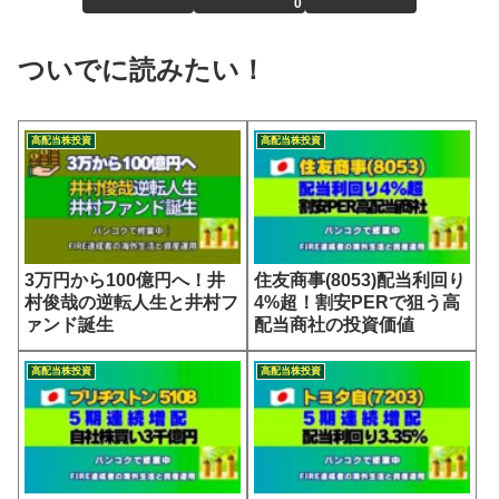
0
ついでに読みたい！
高配当株投資
高配当株投資
3万円から100億円へ！井
住友商事(8053)配当利回り
村俊哉の逆転人生と井村フ
4%超！割安PERで狙う高
ァンド誕生
配当商社の投資価値
高配当株投資
高配当株投資