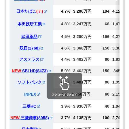
日本たばこ
(テ)
4.7%
3,200万円
194
4,122
本田技研工業
4.8%
3,247万円
68
1,472
武田薬品
4.5%
3,280万円
196
4,271
双日(2768)
4.6%
3,368万円
150
3,368
アステラス
4.4%
3,402万円
80
1,814
NEW
SBI HD(8473)
5.0%
3,462万円
150
3450
ソフトバンク
4.3%
3,481万円
86
1,996
INPEX
4.2%
3,750万円
60
2,150
スクロールできます
三菱HC
3.9%
3,930万円
40
1,047
NEW
三菱商事(8058)
3.7%
4,135万円
100
2,746