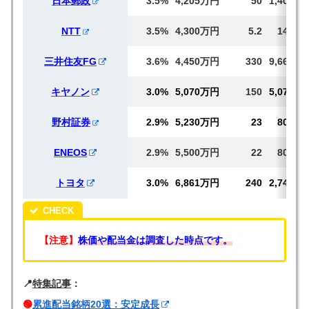
日本郵政
3.5%
4,205万円
50
1,401
NTT
3.5%
4,300万円
5.2
149
三井住友FG
3.6%
4,450万円
330
9,664
キヤノン
3.0%
5,070万円
150
5,070
野村証券
2.9%
5,230万円
23
801
ENEOS
2.9%
5,500万円
22
802
トヨタ
3.0%
6,861万円
240
2,745
【注意】
株価や配当金は調査した時点です。
📍
特集記事
：
🟢
累進配当銘柄20選：安定成長