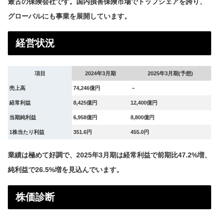
最古の保険会社です。国内損害保険市場でトップシェアを誇り、
グローバルにも事業を展開しています。
経営状況
項目
2024年3月期
2025年3月期(予想)
売上高
74,246億円
－
経常利益
8,425億円
12,400億円
当期純利益
6,958億円
8,800億円
1株当たり利益
351.6円
455.0円
業績は極めて好調で、2025年3月期は経常利益で前期比47.2%増、
純利益で26.5%増を見込んでいます。
株価診断