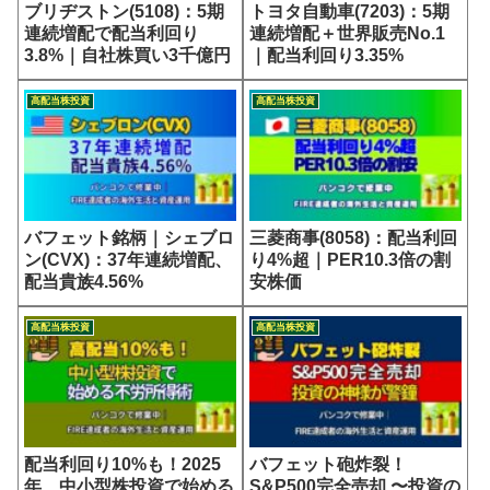
ブリヂストン(5108)：5期
トヨタ自動車(7203)：5期
連続増配で配当利回り
連続増配＋世界販売No.1
3.8%｜自社株買い3千億円
｜配当利回り3.35%
高配当株投資
高配当株投資
バフェット銘柄｜シェブロ
三菱商事(8058)：配当利回
ン(CVX)：37年連続増配、
り4%超｜PER10.3倍の割
配当貴族4.56%
安株価
高配当株投資
高配当株投資
配当利回り10%も！2025
バフェット砲炸裂！
年、中小型株投資で始める
S&P500完全売却 〜投資の