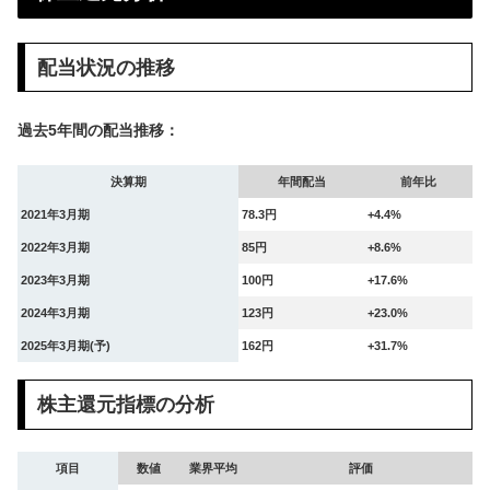
配当状況の推移
過去5年間の配当推移：
決算期
年間配当
前年比
2021年3月期
78.3円
+4.4%
2022年3月期
85円
+8.6%
2023年3月期
100円
+17.6%
2024年3月期
123円
+23.0%
2025年3月期(予)
162円
+31.7%
株主還元指標の分析
項目
数値
業界平均
評価