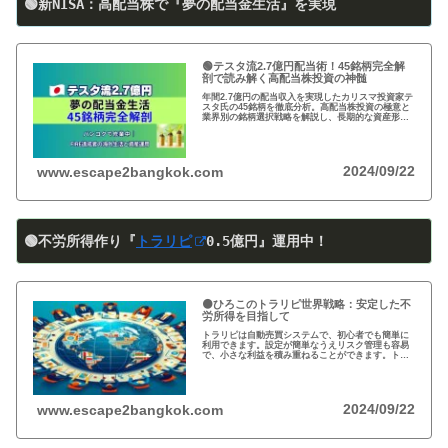
🟢新NISA：高配当株で『夢の配当金生活』を実現
🟢テスタ流2.7億円配当術！45銘柄完全解
剖で読み解く高配当株投資の神髄
年間2.7億円の配当収入を実現したカリスマ投資家テ
スタ氏の45銘柄を徹底分析。高配当株投資の極意と
業界別の銘柄選択戦略を解説し、長期的な資産形成
のヒントを提供します。
2024/09/22
www.escape2bangkok.com
🟢不労所得作り『
トラリピ
0
.5
億円』運用中！
🟠ひろこのトラリピ世界戦略：安定した不
労所得を目指して
トラリピは自動売買システムで、初心者でも簡単に
利用できます。設定が簡単なうえリスク管理も容易
で、小さな利益を積み重ねることができます。トラ
リピの仕組み・戦略・メリット・デメリットを詳し
く紹介しています。運用を検討中の方は必見です!
2024/09/22
www.escape2bangkok.com