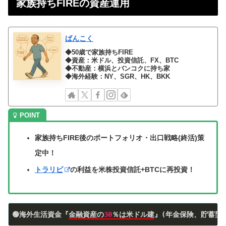
家族持ちFIREの資産運用
ばんこく
◆50歳で家族持ちFIRE
◆資産：米ドル、投資信託、FX、BTC
◆不動産：横浜とバンコクに持ち家
◆海外経験：NY、SGR、HK、BKK
家族持ちFIRE後のポートフォリオ・出口戦略(終活)策
定中！
トラリピ
の利益を米株投資信託+BTCに再投資！
🟢海外生活資金『
金融資産の
30
％は米ドル建
』(年金保険、貯蓄型