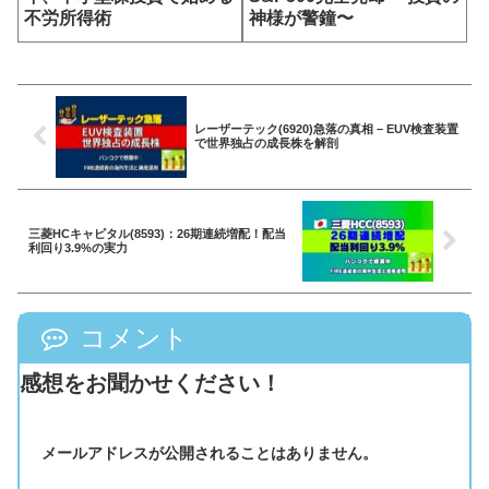
不労所得術
神様が警鐘〜
レーザーテック(6920)急落の真相 – EUV検査装置
で世界独占の成長株を解剖
三菱HCキャピタル(8593)：26期連続増配！配当
利回り3.9%の実力
コメント
感想をお聞かせください！
メールアドレスが公開されることはありません。