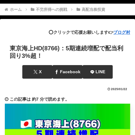
ホーム
不労所得への挑戦
高配当株投資
⭕️クリックで応援お願いします👉
ブログ村
東京海上HD(8766)：5期連続増配で配当利
回り3%超！
X
Facebook
LINE
2025/01/22
この記事は
約7 分
で読めます。