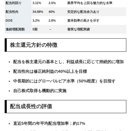
配当利回り
3.11%
2.5%
業界平均を上回る魅力的な水準
配当性向
34.98%
40%
安定的な配当余力あり
DOE
3.2%
2.8%
資本効率の高さを示す
連続増配期数
5期
－
着実な増配実績
株主還元方針の特徴
配当を株主還元の基本とし、利益成長に応じて持続的に増加
配当性向は修正純利益の40%以上を目標
中長期的にはグローバルピア水準（50%程度）を目指す
自己株式取得も機動的に実施
配当成長性の評価
直近5年間の年平均配当増加率：約17%