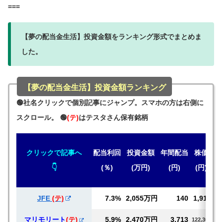
===
【夢の配当金生活】投資金額をランキング形式でまとめま
した。
【夢の配当金生活】投資金額ランキング
🟢社名クリックで個別記事にジャンプ。スマホの方は右側に
スクロール。 🟢
(テ)
はテスタさん保有銘柄
クリックで記事へ
配当
利回
投資金額
年間
配当
株価
👇
(％)
(万円)
(円)
(円)
JFE
(テ)
7.3%
2,055万円
140
1,917
マリモリート
(テ)
5.9%
2,470万円
3,713
122,300