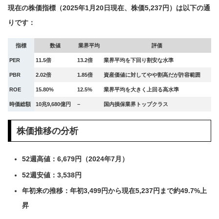
現在の株価指標（2025年1月20日現在、株価5,237円）は以下の通
りです：
指標
数値
業界平均
評価
PER
11.5倍
13.2倍
業界平均を下回り割安な水準
PBR
2.02倍
1.85倍
資産価値に対してやや割高だが許容範囲
ROE
15.80%
12.5%
業界平均を大きく上回る高水準
時価総額
10兆9,680億円
–
国内損保業界トップクラス
株価推移の分析
52週高値：6,679円（2024年7月）
52週安値：3,538円
年初来の推移：年初3,499円から現在5,237円まで約49.7%上
昇