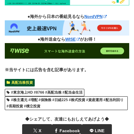
●海外から日本の番組見るなら
NordVPN
●海外送金なら
WISE
がお得！
※当サイトには広告を含む記事があります。
高配当株投資
#東京海上HD #8766 #高配当株 #配当金生活
#株主還元 #増配 #保険株 #日経225 #株式投資 #資産運用 #配当利回り
#長期投資 #積立投資
◆シェアして、友達にもおしえてあげよう◆
X
Facebook
LINE