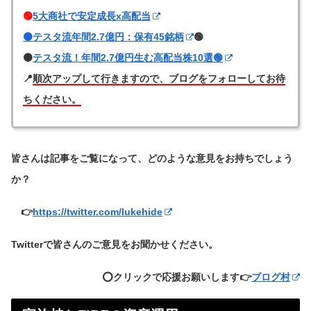
🟢
5大商社で安定成長x高配当
🟠テスタ流年間2.7億円：保有45銘柄
🟢
🟠
テスタ流！年間2.7億円生む高配当株10選🟢
📍
順次アップして行きますので、ブログをフォローしてお待
ちください。
皆さんは記事をご覧になって、どのような意見をお持ちでしょう
か？
👉
https://twitter.com/lukehide
Twitterで皆さんのご意見をお聞かせください。
⭕️クリックで応援お願いします👉
ブログ村