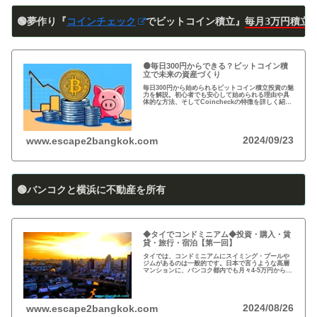
🟢夢作り『
コインチェック
でビットコイン積立』
毎月3万円積立
🟠毎日300円からできる？ビットコイン積
立で未来の資産づくり
毎日300円から始められるビットコイン積立投資の魅
力を解説。初心者でも安心して始められる理由や具
体的な方法、そしてCoincheckの特徴を詳しく紹
介。将来の資産形成に向けた新しい投資方法を探る
方必見！
2024/09/23
www.escape2bangkok.com
🟢バンコクと横浜に不動産を所有
◆タイでコンドミニアム◆投資・購入・賃
貸・旅行・宿泊【第一回】
タイでは、コンドミニアムにスイミング・プールや
ジムがあるのは一般的です。日本で言うような高層
マンションに、バンコク都内でも月々4-5万円から賃
貸・レンタルができます。旅行、ロングステイ、駐
在、現地採用で、タイ王国に短期・長期で滞在され
る際に…
2024/08/26
www.escape2bangkok.com