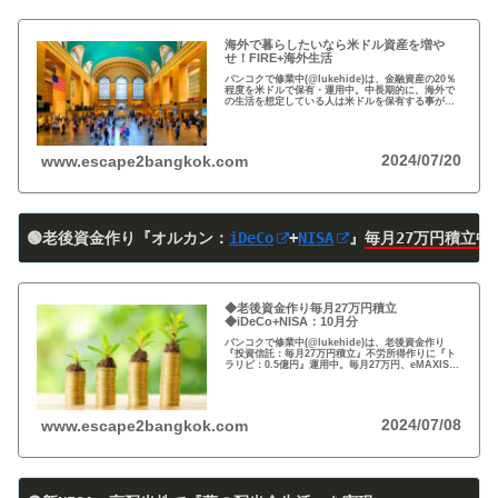
海外で暮らしたいなら米ドル資産を増や
せ！FIRE+海外生活
バンコクで修業中(@lukehide)は、金融資産の20％
程度を米ドルで保有・運用中。中長期的に、海外で
の生活を想定している人は米ドルを保有する事がお
すすめ。円安で資産の目減りが気になる方、検討の
時期です！
2024/07/20
www.escape2bangkok.com
🟢老後資金作り『オルカン：
iDeCo
+
NISA
』
毎月27万円積立中
◆老後資金作り毎月27万円積立
◆iDeCo+NISA：10月分
バンコクで修業中(@lukehide)は、老後資金作り
『投資信託：毎月27万円積立』不労所得作りに『ト
ラリピ：0.5億円』運用中。毎月27万円、eMAXIS
Slim 米国株式(S＆P500)/全世界株式(オール・カン
トリー)を買付中。
2024/07/08
www.escape2bangkok.com