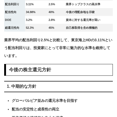
配当利回り
3.11%
2.5%
業界トップクラスの高水準
配当性向
34.98%
40%
今後の増配余地を示唆
DOE
3.2%
2.8%
資本に対する還元率が高い
総還元性向
52.3%
45%
自己株取得を含め積極的
業界平均の配当利回り2.5%と比較して、東京海上HDの3.11%とい
う配当利回りは、投資家にとって非常に魅力的な水準を維持して
います。
今後の株主還元方針
1. 中期的な方針
グローバルピア並みの還元水準を目指す
配当の安定性と成長性の両立