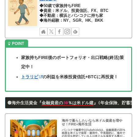
◆50歳で家族持ちFIRE
◆資産：米ドル、投資信託、FX、BTC
◆不動産：横浜とバンコクに持ち家
◆海外経験：NY、SGR、HK、BKK
家族持ちFIRE後のポートフォリオ・出口戦略(終活)策
定中！
トラリピ
の利益を米株投資信託+BTCに再投資！
🟢海外生活資金『
金融資産の
30
％は米ドル建
』(年金保険、貯蓄型
海外で暮らしたいなら米ドル資産を増や
せ！FIRE+海外生活
バンコクで修業中(@lukehide)は、金融資産の20％
程度を米ドルで保有・運用中。中長期的に、海外で
の生活を想定している人は米ドルを保有する事がお