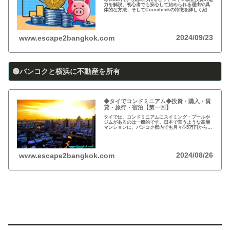
力を解説。初心者でも安心して始められる理由や具
体的な方法、そしてCoincheckの特徴を詳しく紹
介。将来の資産形成に向けた新しい投資方法を探る
方必見！
2024/09/23
www.escape2bangkok.com
🟢バンコクと横浜に不動産を所有
◆タイでコンドミニアム◆投資・購入・賃
貸・旅行・宿泊【第一回】
タイでは、コンドミニアムにスイミング・プールや
ジムがあるのは一般的です。日本で言うような高層
マンションに、バンコク都内でも月々4-5万円から賃
貸・レンタルができます。旅行、ロングステイ、駐
在、現地採用で、タイ王国に短期・長期で滞在され
る際に…
2024/08/26
www.escape2bangkok.com