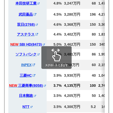
本田技研工業
4.8%
3,247万円
68
1,472
武田薬品
4.5%
3,280万円
196
4,271
双日(2768)
4.6%
3,368万円
150
3,368
アステラス
4.4%
3,402万円
80
1,814
NEW
SBI HD(8473)
5.0%
3,462万円
150
3450
ソフトバンク
4.3%
3,481万円
86
1,996
INPEX
4.2%
3,750万円
60
2,150
スクロールできます
三菱HC
3.9%
3,930万円
40
1,047
NEW
三菱商事(8058)
3.7%
4,135万円
100
2,746
日本郵政
3.5%
4,205万円
50
1,401
NTT
3.5%
4,300万円
5.2
149