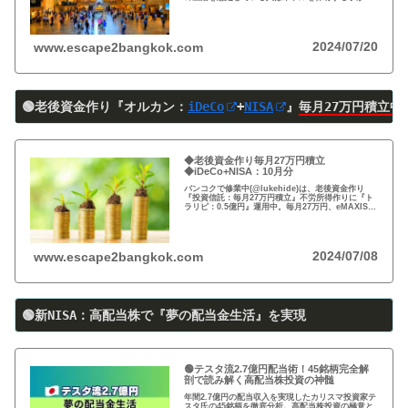
すすめ。円安で資産の目減りが気になる方、検討の
時期です！
2024/07/20
www.escape2bangkok.com
🟢老後資金作り『オルカン：
iDeCo
+
NISA
』
毎月27万円積立中
◆老後資金作り毎月27万円積立
◆iDeCo+NISA：10月分
バンコクで修業中(@lukehide)は、老後資金作り
『投資信託：毎月27万円積立』不労所得作りに『ト
ラリピ：0.5億円』運用中。毎月27万円、eMAXIS
Slim 米国株式(S＆P500)/全世界株式(オール・カン
トリー)を買付中。
2024/07/08
www.escape2bangkok.com
🟢新NISA：高配当株で『夢の配当金生活』を実現
🟢テスタ流2.7億円配当術！45銘柄完全解
剖で読み解く高配当株投資の神髄
年間2.7億円の配当収入を実現したカリスマ投資家テ
スタ氏の45銘柄を徹底分析。高配当株投資の極意と