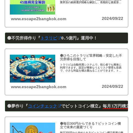
業界別の銘柄選択戦略を解説し、長期的な資産形成
のヒントを提供します。
2024/09/22
www.escape2bangkok.com
🟢不労所得作り『
トラリピ
0
.5
億円』運用中！
🟠ひろこのトラリピ世界戦略：安定した不
労所得を目指して
トラリピは自動売買システムで、初心者でも簡単に
利用できます。設定が簡単なうえリスク管理も容易
で、小さな利益を積み重ねることができます。トラ
リピの仕組み・戦略・メリット・デメリットを詳し
く紹介しています。運用を検討中の方は必見です!
2024/09/22
www.escape2bangkok.com
🟢夢作り『
コインチェック
でビットコイン積立』
毎月3万円積立
🟠毎日300円からできる？ビットコイン積
立で未来の資産づくり
毎日300円から始められるビットコイン積立投資の魅