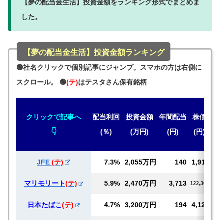
【夢の配当金生活】投資金額をランキング形式でまとめま
した。
【夢の配当金生活】投資金額ランキング
🟢社名クリックで個別記事にジャンプ。スマホの方は右側に
スクロール。 🟢
(テ)
はテスタさん保有銘柄
クリックで記事へ
配当
利回
投資金額
年間
配当
株価
👇
(％)
(万円)
(円)
(円)
JFE
(テ)
7.3%
2,055万円
140
1,917
マリモリート
(テ)
5.9%
2,470万円
3,713
122,300
日本たばこ
(テ)
4.7%
3,200万円
194
4,122