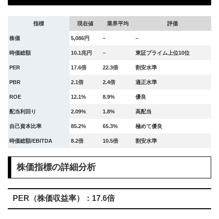
指標
現在値
業界平均
評価
株価
5,086円
–
–
時価総額
10.1兆円
–
東証プライム上位10位
PER
17.6倍
22.3倍
割安水準
PBR
2.1倍
2.4倍
適正水準
ROE
12.1%
8.9%
優良
配当利回り
2.09%
1.8%
高配当
自己資本比率
85.2%
65.3%
極めて優良
時価総額/EBITDA
8.2倍
10.5倍
割安水準
株価指標の詳細分析
PER（株価収益率）：17.6倍