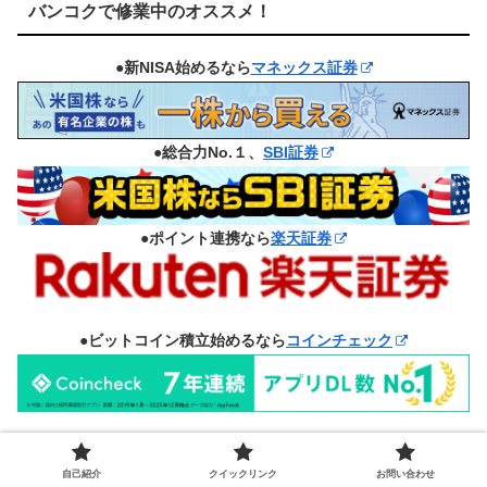
バンコクで修業中のオススメ！
●新NISA始めるなら
マネックス証券
●総合力No.１、
SBI証券
●ポイント連携なら
楽天証券
●ビットコイン積立始めるなら
コインチェック
●海外から日本の番組見るなら
NordVPN
自己紹介
クイックリンク
お問い合わせ