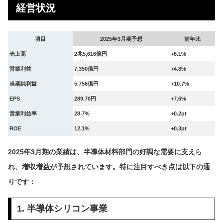
経営状況
項目
2025年3月期予想
前年比
売上高
2兆5,616億円
+6.1%
営業利益
7,350億円
+4.8%
当期純利益
5,756億円
+10.7%
EPS
289.70円
+7.6%
営業利益率
28.7%
+0.2pt
ROE
12.1%
+0.3pt
2025年3月期の業績は、半導体材料部門の好調な需要に支えら
れ、増収増益が予想されています。特に注目すべき点は以下の通
りです：
1. 半導体シリコン事業