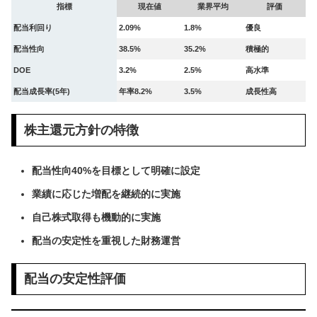
指標
現在値
業界平均
評価
配当利回り
2.09%
1.8%
優良
配当性向
38.5%
35.2%
積極的
DOE
3.2%
2.5%
高水準
配当成長率(5年)
年率8.2%
3.5%
成長性高
株主還元方針の特徴
配当性向40%を目標として明確に設定
業績に応じた増配を継続的に実施
自己株式取得も機動的に実施
配当の安定性を重視した財務運営
配当の安定性評価