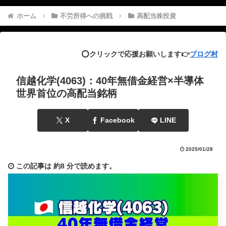
ホーム
不労所得への挑戦
高配当株投資
⭕️クリックで応援お願いします👉
ブログ村
信越化学(4063)：40年無借金経営×半導体
世界首位の高配当銘柄
X
Facebook
LINE
2025/01/28
この記事は
約8 分
で読めます。