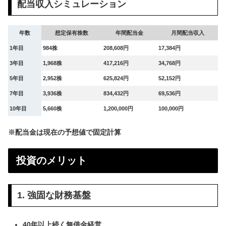
配当収入シミュレーション
年数
想定保有株数
年間配当金
月間配当収入
1年目
984株
208,608円
17,384円
3年目
1,968株
417,216円
34,768円
5年目
2,952株
625,824円
52,152円
7年目
3,936株
834,432円
69,536円
10年目
5,660株
1,200,000円
100,000円
※配当金は現在の予想値で固定計算
投資のメリット
1. 強固な財務基盤
40年以上続く無借金経営