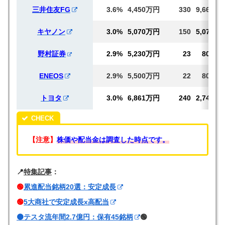
三井住友FG
3.6%
4,450万円
330
9,664
キヤノン
3.0%
5,070万円
150
5,070
野村証券
2.9%
5,230万円
23
801
ENEOS
2.9%
5,500万円
22
802
トヨタ
3.0%
6,861万円
240
2,745
【注意】
株価や配当金は調査した時点です。
📍
特集記事
：
🟢
累進配当銘柄20選：安定成長
🟢
5大商社で安定成長x高配当
🟠テスタ流年間2.7億円：保有45銘柄
🟢