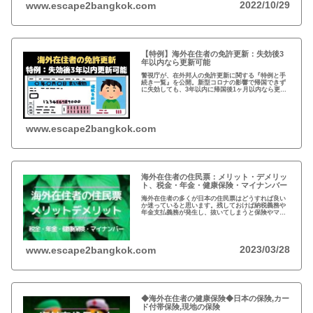
2022/10/29
www.escape2bangkok.com
【特例】海外在住者の免許更新：失効後3
年以内なら更新可能
警視庁が、在外邦人の免許更新に関する『特例と手
続き一覧』を公開。新型コロナの影響で帰国できず
に失効しても、3年以内に帰国後1ヶ月以内なら更新
可能。また、海外で免許を取得している場合、視力
検査などで日本の免許が取得可能。
www.escape2bangkok.com
海外在住者の住民票：メリット・デメリッ
ト、税金・年金・健康保険・マイナンバー
海外在住者の多くが日本の住民票はどうすれば良い
か迷っていると思います。残しておけば納税義務や
年金支払義務が発生し、抜いてしまうと保険やマイ
ナンバーが…メリットデメリット、法律的な観点、
税金など総合的な判断が必要となりますね。
2023/03/28
www.escape2bangkok.com
◆海外在住者の健康保険◆日本の保険,カー
ド付帯保険,現地の保険