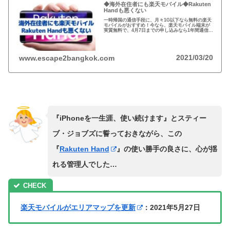
◆海外在住者にも楽天モバイル◆Rakuten
Handも悪くない
一時帰国の通信手段に、月々1G以下なら無料の楽天
モバイルがおすすめ！今なら、楽天モバイル端末が
実質無料で、4月7日までの申し込みなら1年間通信料
無料！楽天端末のRakuten HandとMiniを比較、
Handもモバイルルーター代わりに悪くないかも…
2021/03/20
www.escape2bangkok.com
『iPhoneを一生涯、使い続けます』とスティー
ブ・ジョブズに誓っておきながら、この
『
Rakuten Hand
』の使い勝手の良さに、心が揺
れる管理人でした…
楽天モバイルがエリアマップを更新
：2021年5月27日