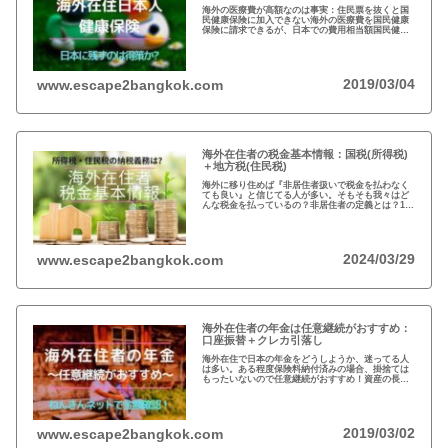
海外の医療費が高額なのは事実：住民票を抜くと国
民健康保険に加入できない海外の医療費を国民健康
保険に請求できるが、日本での費用相当額国民健康
保険は残さず、クレジットカードの『海外旅行者保
険』と現地の保険を併用するのが得策
2019/03/04
www.escape2bangkok.com
海外在住者の税金基本情報：国税(所得税)
＋地方税(住民税)
海外に移り住めば『非居住者扱いで税金を払わなく
ても良い』と信じてる人が多い。そもそも我々はど
んな税金を払っているの？非居住者の定義とは？1月
1日に日本に住んでなければ税金を払わなくても良い
って本当？海外在住者の税金には、疑問が多い…
2024/03/29
www.escape2bangkok.com
海外在住者の年金は任意継続がおすすめ：
口座振替＋クレカ引落し
海外在住で日本の年金をどうしようか、迷ってる人
は多い。ある程度保険料納付済みの場合、掛捨ては
もったいないので任意継続がおすすめ！資産の長期
運用という観点から、日本は安全な投資先だと思い
ます。人生100年の時代らしいですし…
2019/03/02
www.escape2bangkok.com