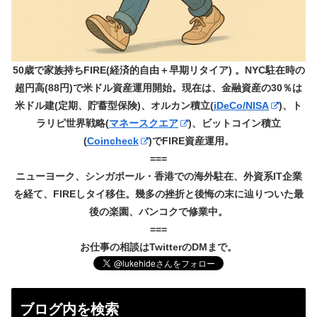
50歳で家族持ちFIRE(経済的自由＋早期リタイア) 。NYC駐在時の
超円高(88円)で米ドル資産運用開始。現在は、金融資産の30％は
米ドル建(定期、貯蓄型保険)、オルカン積立(
iDeCo/NISA
)、ト
ラリピ世界戦略(
マネースクエア
)、ビットコイン積立
(
Coincheck
)でFIRE資産運用。
===
ニューヨーク、シンガポール・香港での海外駐在、外資系IT企業
を経て、FIREしタイ移住。幾多の挫折と後悔の末に辿りついた最
後の楽園、バンコクで修業中。
===
お仕事の相談はTwitterのDMまで。
ブログ内を検索