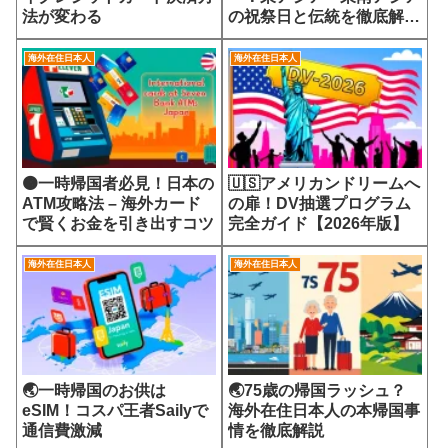
法が変わる
の祝祭日と伝統を徹底解
説！
海外在住日本人
海外在住日本人
🟠一時帰国者必見！日本の
🇺🇸アメリカンドリームへ
ATM攻略法 – 海外カード
の扉！DV抽選プログラム
で賢くお金を引き出すコツ
完全ガイド【2026年版】
海外在住日本人
海外在住日本人
🌏一時帰国のお供は
🌏75歳の帰国ラッシュ？
eSIM！コスパ王者Sailyで
海外在住日本人の本帰国事
通信費激減
情を徹底解説