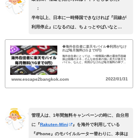
：
半年以上、日本に一時帰国できなければ『回線が
利用停止』になるのは、ちょっとやばいなと…
◆海外在住者に楽天モバイル◆利用がなけ
れば毎月無料(1Gまで0円)
海外在住者にとっては、一時帰国の際の通信手段確
保は頭痛のタネ…そんな在住者の強い見方が楽天モ
バイル、なんと、利用がなければ毎月無料の神プラ
ン！解約の縛りもなければ、固定費もいらない、そ
んな夢のようなプランを見逃す手はない！
2022/01/31
www.escape2bangkok.com
管理人は、1年間無料キャンペーンの時に、自分用
に『
Rakuten-Mini
』を海外で利用している
『iPhone』のモバイルルーター替わりに、本体は