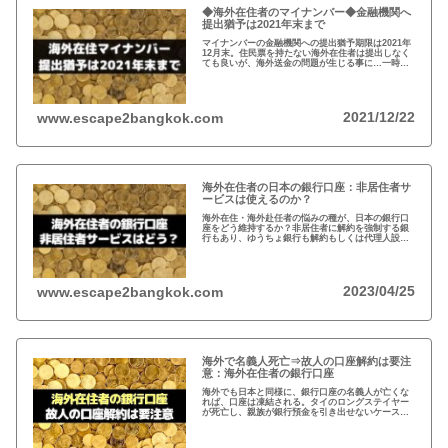
◆海外在住者のマイナンバー◆金融機関へ
提出猶予は2021年末まで
マイナンバーの金融機関への提出猶予期限は2021年
12月末。住民票を持たない海外在住者は提出しなく
ても良いが、海外送金の問題が生じる事に…一時帰
国の際、一旦、住民票を戻してマイナンバーを取得
し、提出するのがおすすめ！
2021/12/22
www.escape2bangkok.com
海外在住者の日本の銀行口座：非居住者サ
ービスは使えるのか？
海外在住・海外赴任者の悩みの種が、日本の銀行口
座をどう維持するか？非居住者に解約を強制する銀
行もあり、ゆうちょ銀行も解約もしくは代理人設定
を推奨。一方、メガバンクの非居住者サービスだと
非居住者でも適法に口座は維持可能だが…
2023/04/25
www.escape2bangkok.com
海外で名義人死亡⇒故人の口座解約は要注
意：海外在住者の銀行口座
海外でも日本と同様に、銀行口座の名義人が亡くな
れば、口座は凍結される。タイのロングステイヤー
が死亡し、親族が銀行預金を引き出せないケースが
発生。故人の銀行口座は、遺産相続人である事を法
的に証明しないと預金を引き出せない。