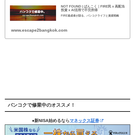
NOT FOUND | ばんこく｜FIRE民 x 高配当
投資 x AI活用で不労所得
FIRE達成者が語る、バンコクライフと資産戦略
www.escape2bangkok.com
バンコクで修業中のオススメ！
●新NISA始めるなら
マネックス証券