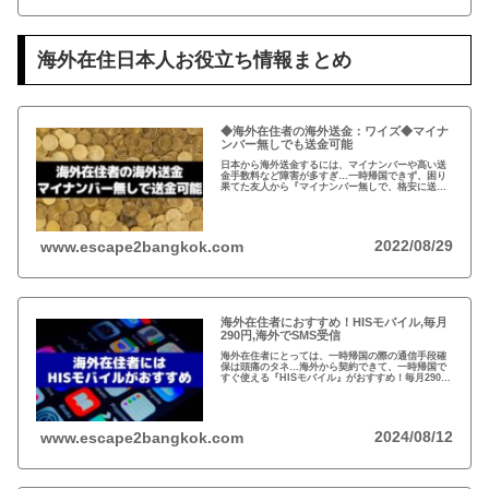
海外在住日本人お役立ち情報まとめ
◆海外在住者の海外送金：ワイズ◆マイナ
ンバー無しでも送金可能
日本から海外送金するには、マイナンバーや高い送
金手数料など障害が多すぎ…一時帰国できず、困り
果てた友人から『マイナンバー無しで、格安に送金
できた！』と。2011年にイギリスで創業したワイ
ズ、既存の銀行ネットを使わない送金システムと
は？
2022/08/29
www.escape2bangkok.com
海外在住者におすすめ！HISモバイル,毎月
290円,海外でSMS受信
海外在住者にとっては、一時帰国の際の通信手段確
保は頭痛のタネ…海外から契約できて、一時帰国で
すぐ使える『HISモバイル』がおすすめ！毎月290円
で日本の電話番号が保持できて、海外でSMSが受信
可能！
2024/08/12
www.escape2bangkok.com