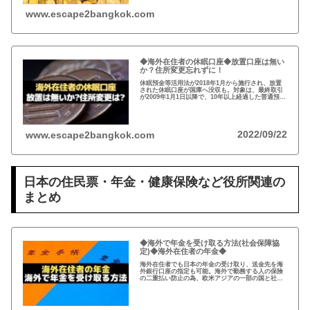
www.escape2bangkok.com
◆海外在住者の休眠口座◆放置口座は無い
か？住所変更忘れずに！
休眠預金等活用法が2018年1月から施行され、放置
された休眠口座が国庫へ没収も。対象は、最終取引
が2009年1月1日以降で、10年以上経過した普通預
金、定期預金など。事前に通知がありますが、休眠
口座がないか確認し住所変更もお忘れなく！
2022/09/22
www.escape2bangkok.com
日本の住民票・年金・健康保険など役所関連の
まとめ
◆海外で年金を受け取る方法(社会保障協
定)◆海外在住者の年金◆
海外在住者でも日本の年金の受け取り、送金先を海
外銀行口座の指定も可能。海外で勤務する人の保険
の二重払い防止の為、欧米アジアの一部の国と社会
保障協定を締結。年金は、受給開始年齢に到達した
時点で請求可能、自ら請求手続きが必要。