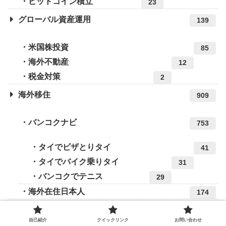
ビットコイン積立
23
グローバル資産運用
139
米国株投資
85
海外不動産
12
税金対策
2
海外移住
909
バンコクナビ
753
タイでビザとりタイ
41
タイでバイク乗りタイ
31
バンコクでテニス
29
海外在住日本人
174
Expats in BKK
8
自己紹介
クイックリンク
お問い合わせ