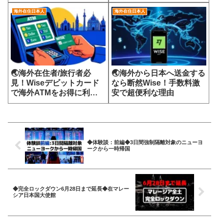
海外在住日本人
海外在住日本人
🌏海外在住者/旅行者必
🌏海外から日本へ送金する
見！Wiseデビットカード
なら断然Wise！手数料激
で海外ATMをお得に利用
安で超便利な理由
する方法
◆体験談：前編◆3日間強制隔離対象のニューヨ
ークから一時帰国
◆完全ロックダウン6月28日まで延長◆在マレー
シア日本国大使館