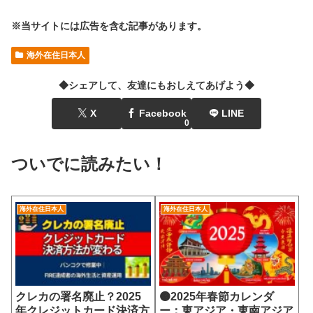
※当サイトには広告を含む記事があります。
海外在住日本人
◆シェアして、友達にもおしえてあげよう◆
X
Facebook
LINE
0
ついでに読みたい！
海外在住日本人
海外在住日本人
クレカの署名廃止？2025
🟠2025年春節カレンダ
年クレジットカード決済方
ー：東アジア・東南アジア