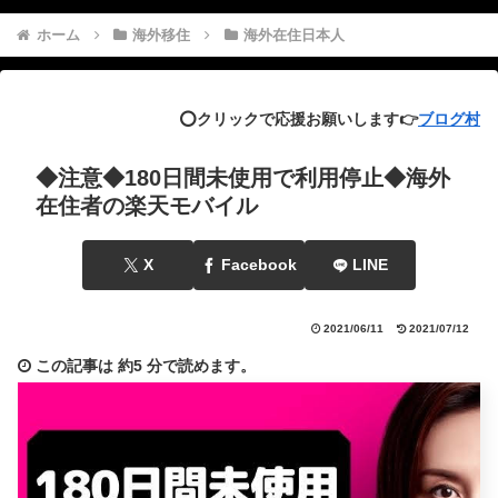
ホーム
海外移住
海外在住日本人
⭕️クリックで応援お願いします👉
ブログ村
◆注意◆180日間未使用で利用停止◆海外
在住者の楽天モバイル
X
Facebook
LINE
2021/06/11
2021/07/12
この記事は
約5 分
で読めます。