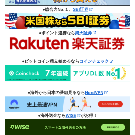
●総合力No.１、
SBI証券
●ポイント連携なら
楽天証券
●ビットコイン積立始めるなら
コインチェック
●海外から日本の番組見るなら
NordVPN
●海外送金なら
WISE
がお得！