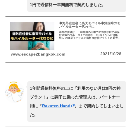
1円で通信料一年間無料で契約しました。
◆海外在住者に楽天モバイル◆帰国時のモ
バイルルーター代わりに
海外在住者は、一時帰国の日本での通信手段の確保
は頭痛のタネ…月々の利用が『1G以下なら0円(無
料)』の楽天モバイルの新料金は神プラン！名刺大の
大きさで重さ79gの楽天ミニなら、モバイルルータ
ー代わりに最適！
2021/10/28
www.escape2bangkok.com
1年間通信料無料の上に『利用のない月は0円の神
プラン！』に調子に乗った管理人は、パートナー
用に『
Rakuten Hand
』まで契約してしまいまし
た。