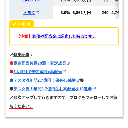
ENEOS
2.9%
5,500万円
22
802
トヨタ
3.0%
6,861万円
240
2,745
【注意】
株価や配当金は調査した時点です。
📍
特集記事
：
🟢
累進配当銘柄20選：安定成長
🟢
5大商社で安定成長x高配当
🟠テスタ流年間2.7億円：保有45銘柄
🟢
🟠
テスタ流！年間2.7億円生む高配当株10選🟢
📍
順次アップして行きますので、ブログをフォローしてお待
ちください。