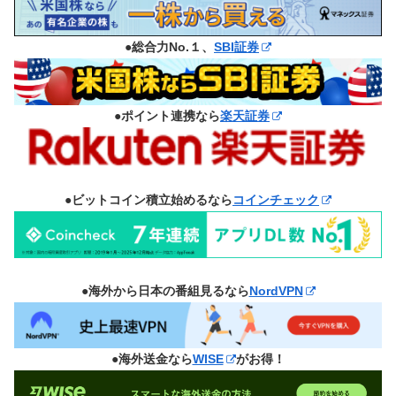
●総合力No.１、
SBI証券
●ポイント連携なら
楽天証券
●ビットコイン積立始めるなら
コインチェック
●海外から日本の番組見るなら
NordVPN
●海外送金なら
WISE
がお得！