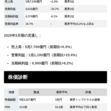
売上高
5兆7,540億円
+1.5%
業界2位
営業利益
9,616億円
-10.7%
業界2位
当期純利益
6,379億円
-6.1%
業界2位
営業利益率
16.7%
–
業界平均15.2%を上回る
2025年3月期の見通し：
売上高：5兆7,700億円（前期比+0.3%）
営業利益：1兆1,100億円（前期比+15.4%）
当期純利益：6,900億円（前期比+8.2%）
株価診断
指標
数値
業界平均
評価
時価総額
9兆3,327億円
3兆円
業界トップクラスの規模
PER
13.5倍
15.2倍
業界平均を下回り割安