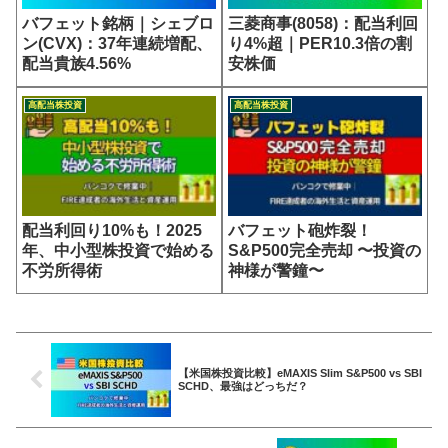
バフェット銘柄｜シェブロ
三菱商事(8058)：配当利回
ン(CVX)：37年連続増配、
り4%超｜PER10.3倍の割
配当貴族4.56%
安株価
高配当株投資
高配当株投資
配当利回り10%も！2025
バフェット砲炸裂！
年、中小型株投資で始める
S&P500完全売却 〜投資の
不労所得術
神様が警鐘〜
【米国株投資比較】eMAXIS Slim S&P500 vs SBI
SCHD、最強はどっちだ？