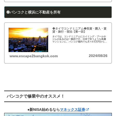
🟢バンコクと横浜に不動産を所有
◆タイでコンドミニアム◆投資・購入・賃
貸・旅行・宿泊【第一回】
タイでは、コンドミニアムにスイミング・プールや
ジムがあるのは一般的です。日本で言うような高層
マンションに、バンコク都内でも月々4-5万円から賃
貸・レンタルができます。旅行、ロングステイ、駐
在、現地採用で、タイ王国に短期・長期で滞在され
る際に…
2024/08/26
www.escape2bangkok.com
バンコクで修業中のオススメ！
●新NISA始めるなら
マネックス証券