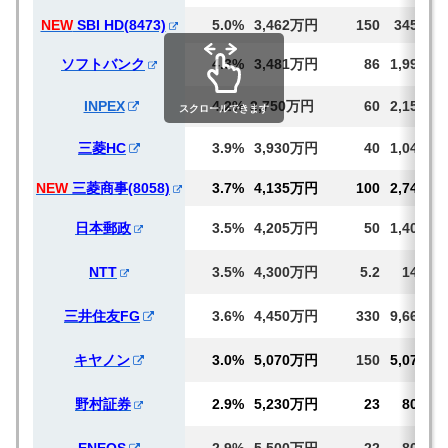
NEW
SBI HD(8473)
5.0%
3,462万円
150
3450
ソフトバンク
4.3%
3,481万円
86
1,996
INPEX
4.2%
3,750万円
60
2,150
スクロールできます
三菱HC
3.9%
3,930万円
40
1,047
NEW
三菱商事(8058)
3.7%
4,135万円
100
2,746
日本郵政
3.5%
4,205万円
50
1,401
NTT
3.5%
4,300万円
5.2
149
三井住友FG
3.6%
4,450万円
330
9,664
キヤノン
3.0%
5,070万円
150
5,070
野村証券
2.9%
5,230万円
23
801