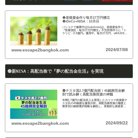
◆老後資金作り毎月27万円積立
◆iDeCo+NISA：10月分
バンコクで修業中(@lukehide)は、老後資金作り
『投資信託：毎月27万円積立』不労所得作りに『ト
ラリピ：0.5億円』運用中。毎月27万円、eMAXIS
Slim 米国株式(S＆P500)/全世界株式(オール・カン
トリー)を買付中。
2024/07/08
www.escape2bangkok.com
🟢新NISA：高配当株で『夢の配当金生活』を実現
🟢テスタ流2.7億円配当術！45銘柄完全解
剖で読み解く高配当株投資の神髄
年間2.7億円の配当収入を実現したカリスマ投資家テ
スタ氏の45銘柄を徹底分析。高配当株投資の極意と
業界別の銘柄選択戦略を解説し、長期的な資産形成
のヒントを提供します。
2024/09/22
www.escape2bangkok.com