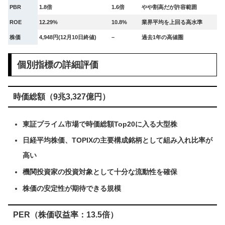
PBR
1.8倍
1.6倍
やや割高だが許容範囲
ROE
12.29%
10.8%
業界平均を上回る高水準
株価
4,948円(12月10日終値)
–
過去1年の高値圏
個別指標の詳細評価
時価総額（9兆3,327億円）
東証プライム市場で時価総額Top20に入る大型株
日経平均株価、TOPIXの主要構成銘柄として組み入れ比率が
高い
機関投資家の投資対象として十分な流動性を確保
株価の安定性が期待できる規模
PER（株価収益率：13.5倍）