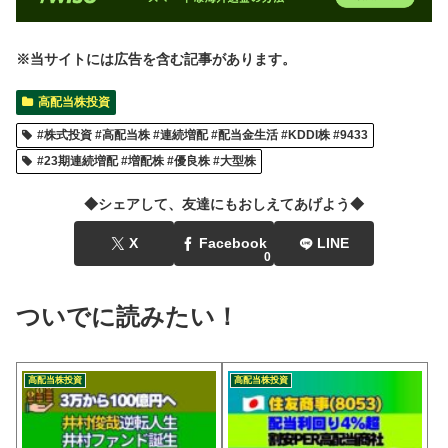
※当サイトには広告を含む記事があります。
高配当株投資
#株式投資 #高配当株 #連続増配 #配当金生活 #KDDI株 #9433
#23期連続増配 #増配株 #優良株 #大型株
◆シェアして、友達にもおしえてあげよう◆
X
Facebook
LINE
0
ついでに読みたい！
高配当株投資
高配当株投資