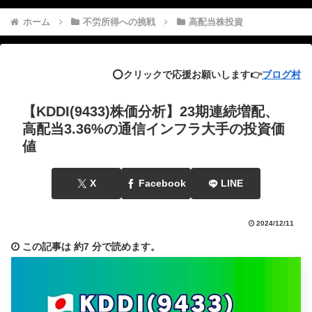
ホーム
不労所得への挑戦
高配当株投資
⭕️クリックで応援お願いします👉
ブログ村
【KDDI(9433)株価分析】23期連続増配、
高配当3.36%の通信インフラ大手の投資価
値
X
Facebook
LINE
2024/12/11
この記事は
約7 分
で読めます。