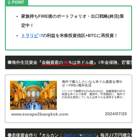
家族持ちFIRE後のポートフォリオ・出口戦略(終活)策
定中！
トラリピ
の利益を米株投資信託+BTCに再投資！
🟢海外生活資金『
金融資産の
30
％は米ドル建
』(年金保険、貯蓄型
海外で暮らしたいなら米ドル資産を増や
せ！FIRE+海外生活
バンコクで修業中(@lukehide)は、金融資産の20％
程度を米ドルで保有・運用中。中長期的に、海外で
の生活を想定している人は米ドルを保有する事がお
すすめ。円安で資産の目減りが気になる方、検討の
時期です！
2024/07/20
www.escape2bangkok.com
🟢老後資金作り『オルカン：
iDeCo
+
NISA
』
毎月27万円積立中