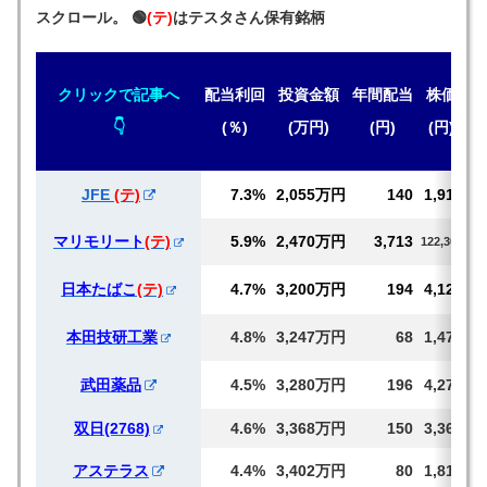
スクロール。 🟢
(テ)
はテスタさん保有銘柄
クリックで記事へ
配当
利回
投資金額
年間
配当
株価
👇
(％)
(万円)
(円)
(円)
JFE
(テ)
7.3%
2,055万円
140
1,917
マリモリート
(テ)
5.9%
2,470万円
3,713
122,300
日本たばこ
(テ)
4.7%
3,200万円
194
4,122
本田技研工業
4.8%
3,247万円
68
1,472
武田薬品
4.5%
3,280万円
196
4,271
双日(2768)
4.6%
3,368万円
150
3,368
アステラス
4.4%
3,402万円
80
1,814