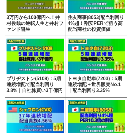
3万円から100億円へ！井
住友商事(8053)配当利回り
村俊哉の逆転人生と井村フ
4%超！割安PERで狙う高
ァンド誕生
配当商社の投資価値
高配当株投資
高配当株投資
ブリヂストン(5108)：5期
トヨタ自動車(7203)：5期
連続増配で配当利回り
連続増配＋世界販売No.1
3.8%｜自社株買い3千億円
｜配当利回り3.35%
高配当株投資
高配当株投資