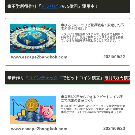
🟢不労所得作り『
トラリピ
0
.5
億円』運用中！
🟠ひろこのトラリピ世界戦略：安定した不
労所得を目指して
トラリピは自動売買システムで、初心者でも簡単に
利用できます。設定が簡単なうえリスク管理も容易
で、小さな利益を積み重ねることができます。トラ
リピの仕組み・戦略・メリット・デメリットを詳し
く紹介しています。運用を検討中の方は必見です!
2024/09/22
www.escape2bangkok.com
🟢夢作り『
コインチェック
でビットコイン積立』
毎月3万円積立
🟠毎日300円からできる？ビットコイン積
立で未来の資産づくり
毎日300円から始められるビットコイン積立投資の魅
力を解説。初心者でも安心して始められる理由や具
体的な方法、そしてCoincheckの特徴を詳しく紹
介。将来の資産形成に向けた新しい投資方法を探る
方必見！
2024/09/23
www.escape2bangkok.com