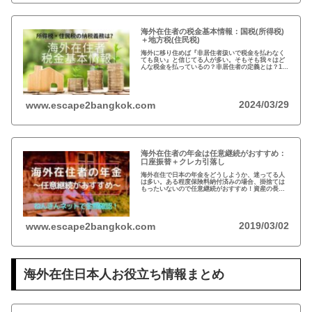
海外在住者の税金基本情報：国税(所得税)
＋地方税(住民税)
海外に移り住めば『非居住者扱いで税金を払わなく
ても良い』と信じてる人が多い。そもそも我々はど
んな税金を払っているの？非居住者の定義とは？1月
1日に日本に住んでなければ税金を払わなくても良い
って本当？海外在住者の税金には、疑問が多い…
2024/03/29
www.escape2bangkok.com
海外在住者の年金は任意継続がおすすめ：
口座振替＋クレカ引落し
海外在住で日本の年金をどうしようか、迷ってる人
は多い。ある程度保険料納付済みの場合、掛捨ては
もったいないので任意継続がおすすめ！資産の長期
運用という観点から、日本は安全な投資先だと思い
ます。人生100年の時代らしいですし…
2019/03/02
www.escape2bangkok.com
海外在住日本人お役立ち情報まとめ