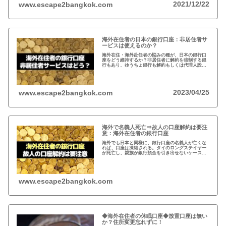
2021/12/22
www.escape2bangkok.com
海外在住者の日本の銀行口座：非居住者サ
ービスは使えるのか？
海外在住・海外赴任者の悩みの種が、日本の銀行口
座をどう維持するか？非居住者に解約を強制する銀
行もあり、ゆうちょ銀行も解約もしくは代理人設定
を推奨。一方、メガバンクの非居住者サービスだと
非居住者でも適法に口座は維持可能だが…
2023/04/25
www.escape2bangkok.com
海外で名義人死亡⇒故人の口座解約は要注
意：海外在住者の銀行口座
海外でも日本と同様に、銀行口座の名義人が亡くな
れば、口座は凍結される。タイのロングステイヤー
が死亡し、親族が銀行預金を引き出せないケースが
発生。故人の銀行口座は、遺産相続人である事を法
的に証明しないと預金を引き出せない。
www.escape2bangkok.com
◆海外在住者の休眠口座◆放置口座は無い
か？住所変更忘れずに！