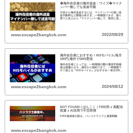
◆海外在住者の海外送金：ワイズ◆マイナ
ンバー無しでも送金可能
日本から海外送金するには、マイナンバーや高い送
金手数料など障害が多すぎ…一時帰国できず、困り
果てた友人から『マイナンバー無しで、格安に送金
できた！』と。2011年にイギリスで創業したワイ
ズ、既存の銀行ネットを使わない送金システムと
は？
2022/08/29
www.escape2bangkok.com
海外在住者におすすめ！HISモバイル,毎月
290円,海外でSMS受信
海外在住者にとっては、一時帰国の際の通信手段確
保は頭痛のタネ…海外から契約できて、一時帰国で
すぐ使える『HISモバイル』がおすすめ！毎月290円
で日本の電話番号が保持できて、海外でSMSが受信
可能！
2024/08/12
www.escape2bangkok.com
NOT FOUND | ばんこく｜FIRE民 x 高配当
投資 x AI活用で不労所得
FIRE達成者が語る、バンコクライフと資産戦略
www.escape2bangkok.com