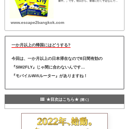
業中。」です。明日から、香港に行く予定なんです
が海外での通信手段・WIFIの確保、悩みの種ですよ
ね… 香港ナビ：2019年度版香港の祝日...
www.escape2bangkok.com
一か月以上の帰国にはどうする?
今回は、一か月以上の日本滞在なので8日間有効の
『SIM2FLY』じゃ間に合わないんです…
『モバイルWifiルーター』がありますね！
★目次はこちら★