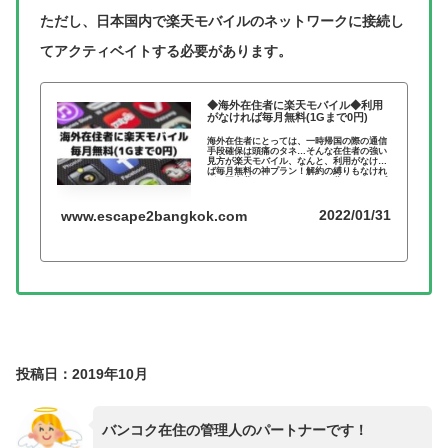
ただし、日本国内で楽天モバイルのネットワークに接続し
てアクティベイトする必要があります。
◆海外在住者に楽天モバイル◆利用
がなければ毎月無料(1Gまで0円)
海外在住者にとっては、一時帰国の際の通信
手段確保は頭痛のタネ…そんな在住者の強い
見方が楽天モバイル、なんと、利用がなけれ
ば毎月無料の神プラン！解約の縛りもなけれ
ば、固定費もいらない、そんな夢のようなプ
ランを見逃す手はない！
2022/01/31
www.escape2bangkok.com
投稿日：2019年10月
バンコク在住の管理人のパートナーです！