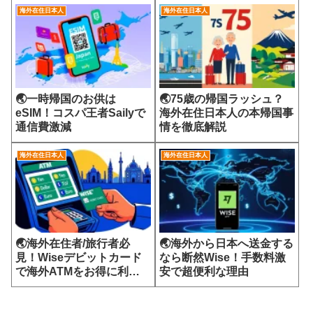
海外在住日本人
海外在住日本人
🌏一時帰国のお供は
🌏75歳の帰国ラッシュ？
eSIM！コスパ王者Sailyで
海外在住日本人の本帰国事
通信費激減
情を徹底解説
海外在住日本人
海外在住日本人
🌏海外在住者/旅行者必
🌏海外から日本へ送金する
見！Wiseデビットカード
なら断然Wise！手数料激
で海外ATMをお得に利用
安で超便利な理由
する方法