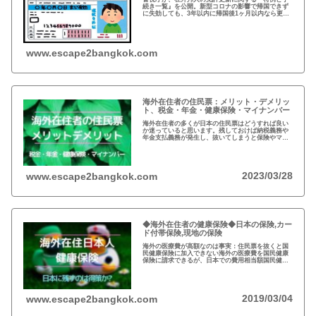
続き一覧』を公開。新型コロナの影響で帰国できず
に失効しても、3年以内に帰国後1ヶ月以内なら更新
可能。また、海外で免許を取得している場合、視力
検査などで日本の免許が取得可能。
www.escape2bangkok.com
海外在住者の住民票：メリット・デメリッ
ト、税金・年金・健康保険・マイナンバー
海外在住者の多くが日本の住民票はどうすれば良い
か迷っていると思います。残しておけば納税義務や
年金支払義務が発生し、抜いてしまうと保険やマイ
ナンバーが…メリットデメリット、法律的な観点、
税金など総合的な判断が必要となりますね。
2023/03/28
www.escape2bangkok.com
◆海外在住者の健康保険◆日本の保険,カー
ド付帯保険,現地の保険
海外の医療費が高額なのは事実：住民票を抜くと国
民健康保険に加入できない海外の医療費を国民健康
保険に請求できるが、日本での費用相当額国民健康
保険は残さず、クレジットカードの『海外旅行者保
険』と現地の保険を併用するのが得策
2019/03/04
www.escape2bangkok.com