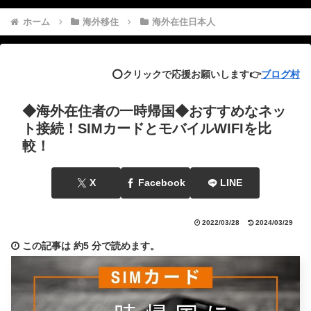
ホーム
海外移住
海外在住日本人
⭕️クリックで応援お願いします👉
ブログ村
◆海外在住者の一時帰国◆おすすめなネッ
ト接続！SIMカードとモバイルWIFIを比
較！
X
Facebook
LINE
2022/03/28
2024/03/29
この記事は
約5 分
で読めます。