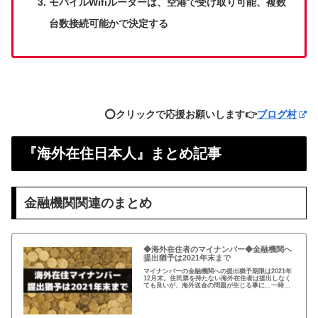
モバイルWifiルーターは、空港で受け取り可能、複数
台数接続可能かで決定する
⭕️クリックで応援お願いします👉
ブログ村
『海外在住日本人』まとめ記事
金融機関関連のまとめ
◆海外在住者のマイナンバー◆金融機関へ
提出猶予は2021年末まで
マイナンバーの金融機関への提出猶予期限は2021年
12月末。住民票を持たない海外在住者は提出しなく
ても良いが、海外送金の問題が生じる事に…一時帰
国の際、一旦、住民票を戻してマイナンバーを取得
し、提出するのがおすすめ！