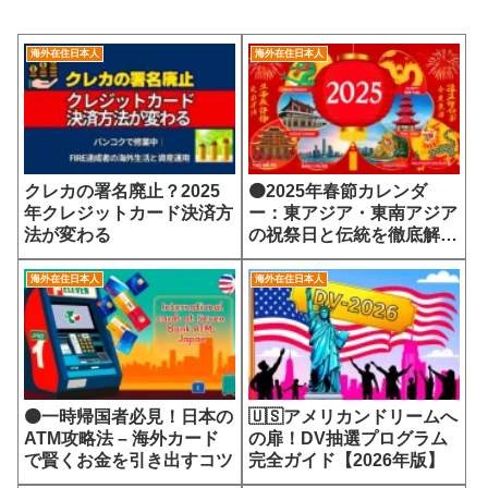
海外在住日本人
海外在住日本人
クレカの署名廃止？2025
🟠2025年春節カレンダ
年クレジットカード決済方
ー：東アジア・東南アジア
法が変わる
の祝祭日と伝統を徹底解
説！
海外在住日本人
海外在住日本人
🟠一時帰国者必見！日本の
🇺🇸アメリカンドリームへ
ATM攻略法 – 海外カード
の扉！DV抽選プログラム
で賢くお金を引き出すコツ
完全ガイド【2026年版】