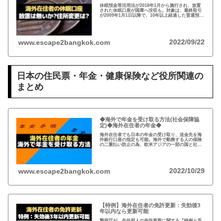
休眠預金等活用法が2018年1月から施行され、放置
された休眠口座が国庫へ没収も。対象は、最終取引
が2009年1月1日以降で、10年以上経過した普通預
金、定期預金など。事前に通知がありますが、休眠
口座がないか確認し住所変更もお忘れなく！
2022/09/22
www.escape2bangkok.com
日本の住民票・年金・健康保険など役所関連の
まとめ
◆海外で年金を受け取る方法(社会保障協
定)◆海外在住者の年金◆
海外在住者でも日本の年金の受け取り、送金先を海
外銀行口座の指定も可能。海外で勤務する人の保険
の二重払い防止の為、欧米アジアの一部の国と社会
保障協定を締結。年金は、受給開始年齢に到達した
時点で請求可能、自ら請求手続きが必要。
2022/10/29
www.escape2bangkok.com
【特例】海外在住者の免許更新：失効後3
年以内なら更新可能
警視庁が、在外邦人の免許更新に関する『特例と手