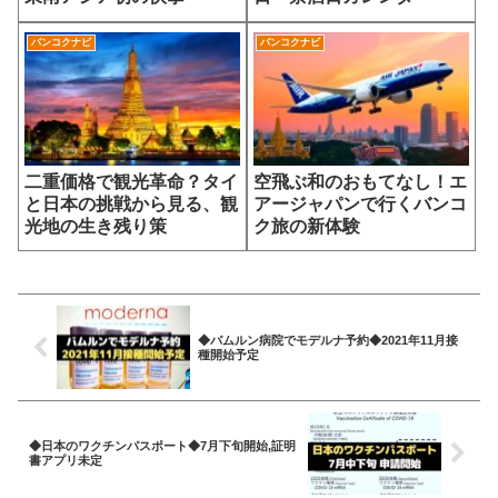
バンコクナビ
バンコクナビ
二重価格で観光革命？タイ
空飛ぶ和のおもてなし！エ
と日本の挑戦から見る、観
アージャパンで行くバンコ
光地の生き残り策
ク旅の新体験
◆バムルン病院でモデルナ予約◆2021年11月接
種開始予定
◆日本のワクチンパスポート◆7月下旬開始,証明
書アプリ未定