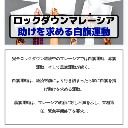
完全ロックダウン継続中のマレーシアでは白旗運動、赤旗
運動、そして黒旗運動が続く。
白旗運動は、経済封鎖により行き詰まったら家に白旗を掲
げ助けを求める運動。
黒旗運動は、マレーシア政府に対し不満を示し、首相退
任、緊急事態終了を要求…