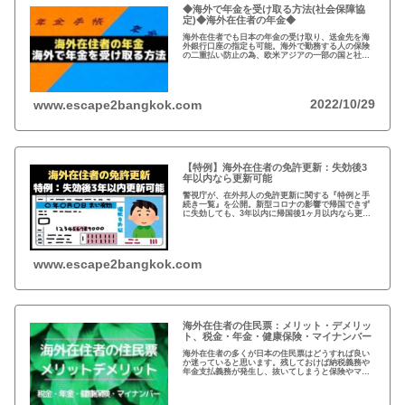
◆海外で年金を受け取る方法(社会保障協
定)◆海外在住者の年金◆
海外在住者でも日本の年金の受け取り、送金先を海
外銀行口座の指定も可能。海外で勤務する人の保険
の二重払い防止の為、欧米アジアの一部の国と社会
保障協定を締結。年金は、受給開始年齢に到達した
時点で請求可能、自ら請求手続きが必要。
2022/10/29
www.escape2bangkok.com
【特例】海外在住者の免許更新：失効後3
年以内なら更新可能
警視庁が、在外邦人の免許更新に関する『特例と手
続き一覧』を公開。新型コロナの影響で帰国できず
に失効しても、3年以内に帰国後1ヶ月以内なら更新
可能。また、海外で免許を取得している場合、視力
検査などで日本の免許が取得可能。
www.escape2bangkok.com
海外在住者の住民票：メリット・デメリッ
ト、税金・年金・健康保険・マイナンバー
海外在住者の多くが日本の住民票はどうすれば良い
か迷っていると思います。残しておけば納税義務や
年金支払義務が発生し、抜いてしまうと保険やマイ
ナンバーが…メリットデメリット、法律的な観点、
税金など総合的な判断が必要となりますね。