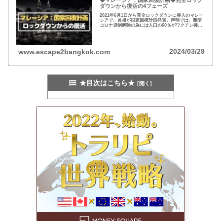
ダウンから復活の4フェーズ
2021年6月1日から完全ロックダウンに突入のマレー
シアで、首相が国家回復計画発表。声明では、新型
コロナ規制解除の為には人口の60％がワクチン接種
などの条件が明記。政府は、2021年2月、在留邦人
もワクチン接種計画に織込まれている事を発表。
2024/03/29
www.escape2bangkok.com
★目次はこちら★