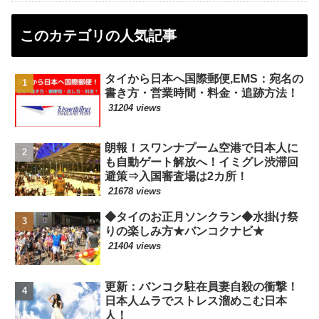
このカテゴリの人気記事
タイから日本へ国際郵便,EMS：宛名の
書き方・営業時間・料金・追跡方法！
31204 views
朗報！スワンナプーム空港で日本人に
も自動ゲート解放へ！イミグレ渋滞回
避策⇒入国審査場は2カ所！
21678 views
◆タイのお正月ソンクラン◆水掛け祭
りの楽しみ方★バンコクナビ★
21404 views
更新：バンコク駐在員妻自殺の衝撃！
日本人ムラでストレス溜めこむ日本
人！