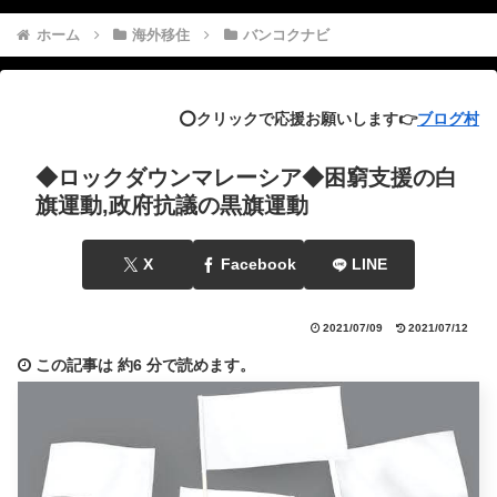
ホーム
海外移住
バンコクナビ
⭕️クリックで応援お願いします👉
ブログ村
◆ロックダウンマレーシア◆困窮支援の白
旗運動,政府抗議の黒旗運動
X
Facebook
LINE
2021/07/09
2021/07/12
この記事は
約6 分
で読めます。