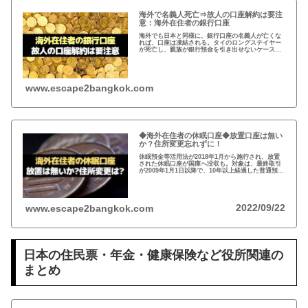
海外で名義人死亡⇒故人の口座解約は要注
意：海外在住者の銀行口座
海外でも日本と同様に、銀行口座の名義人が亡くな
れば、口座は凍結される。タイのロングステイヤー
が死亡し、親族が銀行預金を引き出せないケースが
発生。故人の銀行口座は、遺産相続人である事を法
的に証明しないと預金を引き出せない。
www.escape2bangkok.com
◆海外在住者の休眠口座◆放置口座は無い
か？住所変更忘れずに！
休眠預金等活用法が2018年1月から施行され、放置
された休眠口座が国庫へ没収も。対象は、最終取引
が2009年1月1日以降で、10年以上経過した普通預
金、定期預金など。事前に通知がありますが、休眠
口座がないか確認し住所変更もお忘れなく！
2022/09/22
www.escape2bangkok.com
日本の住民票・年金・健康保険など役所関連の
まとめ