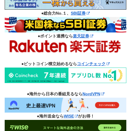
●総合力No.１、
SBI証券
●ポイント連携なら
楽天証券
●ビットコイン積立始めるなら
コインチェック
●海外から日本の番組見るなら
NordVPN
●海外送金なら
WISE
がお得！