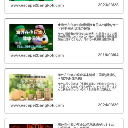
2023/03/28
www.escape2bangkok.com
◆海外在住者の健康保険◆日本の保険,カー
ド付帯保険,現地の保険
海外の医療費が高額なのは事実：住民票を抜くと国
民健康保険に加入できない海外の医療費を国民健康
保険に請求できるが、日本での費用相当額国民健康
保険は残さず、クレジットカードの『海外旅行者保
険』と現地の保険を併用するのが得策
2019/03/04
www.escape2bangkok.com
海外在住者の税金基本情報：国税(所得税)
＋地方税(住民税)
海外に移り住めば『非居住者扱いで税金を払わなく
ても良い』と信じてる人が多い。そもそも我々はど
んな税金を払っているの？非居住者の定義とは？1月
1日に日本に住んでなければ税金を払わなくても良い
って本当？海外在住者の税金には、疑問が多い…
2024/03/29
www.escape2bangkok.com
海外在住者の年金は任意継続がおすすめ：