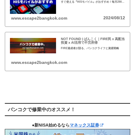
すぐ使える『HISモバイル』がおすすめ！毎月290円
で日本の電話番号が保持できて、海外でSMSが受信
可能！
2024/08/12
www.escape2bangkok.com
NOT FOUND | ばんこく｜FIRE民 x 高配当
投資 x AI活用で不労所得
FIRE達成者が語る、バンコクライフと資産戦略
www.escape2bangkok.com
バンコクで修業中のオススメ！
●新NISA始めるなら
マネックス証券