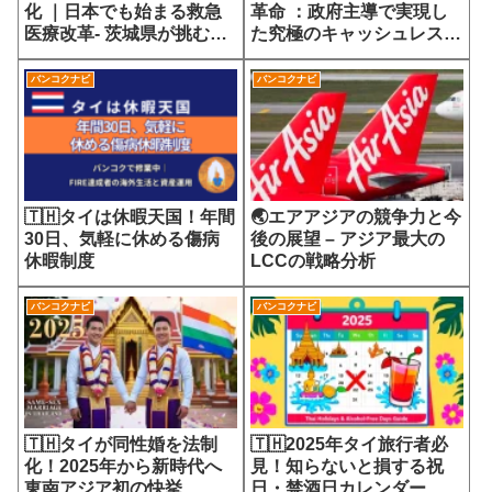
化 ｜日本でも始まる救急
革命 ：政府主導で実現し
医療改革- 茨城県が挑む
た究極のキャッシュレス社
7700円の選定療養費が示
会
す医療サービスの未来
バンコクナビ
バンコクナビ
🇹🇭タイは休暇天国！年間
🌏エアアジアの競争力と今
30日、気軽に休める傷病
後の展望 – アジア最大の
休暇制度
LCCの戦略分析
バンコクナビ
バンコクナビ
🇹🇭タイが同性婚を法制
🇹🇭2025年タイ旅行者必
化！2025年から新時代へ
見！知らないと損する祝
東南アジア初の快挙
日・禁酒日カレンダー