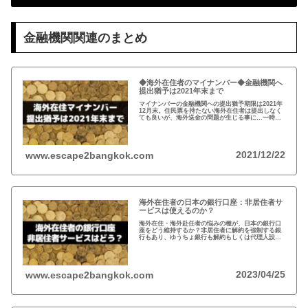
金融機関関連のまとめ
◆海外在住者のマイナンバー◆金融機関へ
提出猶予は2021年末まで
マイナンバーの金融機関への提出猶予期限は2021年
12月末。住民票を持たない海外在住者は提出しなく
ても良いが、海外送金の問題が生じる事に…一時帰
国の際、一旦、住民票を戻してマイナンバーを取得
し、提出するのがおすすめ！
2021/12/22
www.escape2bangkok.com
海外在住者の日本の銀行口座：非居住者サ
ービスは使えるのか？
海外在住・海外赴任者の悩みの種が、日本の銀行口
座をどう維持するか？非居住者に解約を強制する銀
行もあり、ゆうちょ銀行も解約もしくは代理人設定
を推奨。一方、メガバンクの非居住者サービスだと
非居住者でも適法に口座は維持可能だが…
2023/04/25
www.escape2bangkok.com