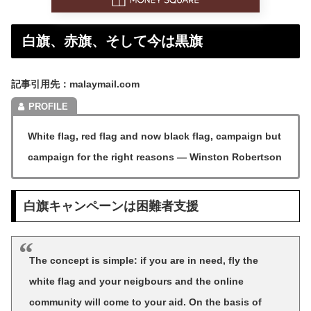
白旗、赤旗、そして今は黒旗
記事引用先：malaymail.com
White flag, red flag and now black flag, campaign but
campaign for the right reasons — Winston Robertson
白旗キャンペーンは困難者支援
The concept is simple: if you are in need, fly the
white flag and your neigbours and the online
community will come to your aid. On the basis of