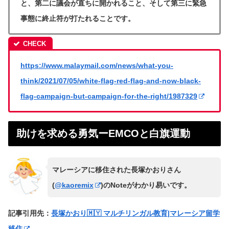
と、第二に議会が直ちに開かれること、そして第三に緊急
事態に終止符が打たれることです。
https://www.malaymail.com/news/what-you-
think/2021/07/05/white-flag-red-flag-and-now-black-
flag-campaign-but-campaign-for-the-right/1987329
助けを求める勇気ーEMCOと白旗運動
マレーシアに移住された長塚かおりさん
(
@kaoremix
)のNoteがわかり易いです。
記事引用先：
長塚かおり🇲🇾 マルチリンガル教育|マレーシア留学
移住