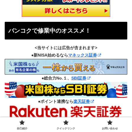
バンコクで修業中のオススメ！
<当サイトには広告が含まれます>
●新NISA始めるなら
マネックス証券
●総合力No.１、
SBI証券
●ポイント連携なら
楽天証券
●ビットコイン積立始めるなら
コインチェック
自己紹介
クイックリンク
お問い合わせ