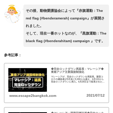
その後、動物愛護協会によって『赤旗運動：The
red flag (#benderamerah) campaign』が展開さ
れました。
そして、現在一番ホットなのが、『黒旗運動：The
black flag (#benderahitam) campaign 』です。
参考記事：
◆完全ロックダウン再延長：マレーシア◆
東南アジア主要国規制強化
マレーシアが、完全ロックダウンを再延長。新型コ
ロナの感染者が5月末に9,000人を超え、6月1日から
完全ロックダウンに突入。6月28日まで延長された
が、連日5,000人越えで再延長。政府は4,000人を切
るまではロックダウンを解除しないと…
2021/07/12
www.escape2bangkok.com
◆マレーシア：国家回復計画◆完全ロック