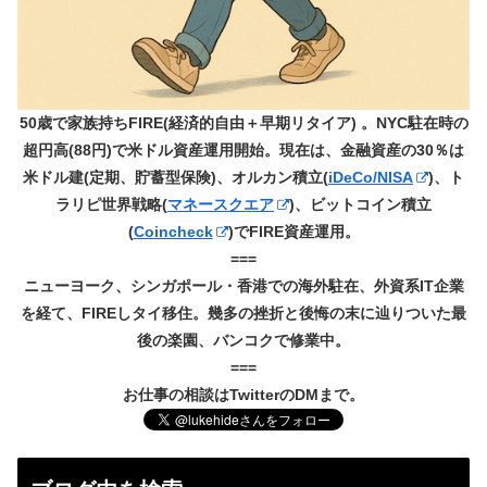
50歳で家族持ちFIRE(経済的自由＋早期リタイア) 。NYC駐在時の
超円高(88円)で米ドル資産運用開始。現在は、金融資産の30％は
米ドル建(定期、貯蓄型保険)、オルカン積立(
iDeCo/NISA
)、ト
ラリピ世界戦略(
マネースクエア
)、ビットコイン積立
(
Coincheck
)でFIRE資産運用。
===
ニューヨーク、シンガポール・香港での海外駐在、外資系IT企業
を経て、FIREしタイ移住。幾多の挫折と後悔の末に辿りついた最
後の楽園、バンコクで修業中。
===
お仕事の相談はTwitterのDMまで。