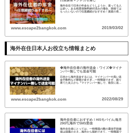
口座振替＋クレカ引落し
海外在住で日本の年金をどうしようか、迷ってる人
は多い。ある程度保険料納付済みの場合、掛捨ては
もったいないので任意継続がおすすめ！資産の長期
運用という観点から、日本は安全な投資先だと思い
ます。人生100年の時代らしいですし…
2019/03/02
www.escape2bangkok.com
海外在住日本人お役立ち情報まとめ
◆海外在住者の海外送金：ワイズ◆マイナ
ンバー無しでも送金可能
日本から海外送金するには、マイナンバーや高い送
金手数料など障害が多すぎ…一時帰国できず、困り
果てた友人から『マイナンバー無しで、格安に送金
できた！』と。2011年にイギリスで創業したワイ
ズ、既存の銀行ネットを使わない送金システムと
は？
2022/08/29
www.escape2bangkok.com
海外在住者におすすめ！HISモバイル,毎月
290円,海外でSMS受信
海外在住者にとっては、一時帰国の際の通信手段確
保は頭痛のタネ…海外から契約できて、一時帰国で