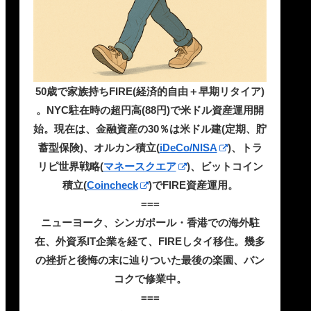
50歳で家族持ちFIRE(経済的自由＋早期リタイア)
。NYC駐在時の超円高(88円)で米ドル資産運用開
始。現在は、金融資産の30％は米ドル建(定期、貯
蓄型保険)、オルカン積立(
iDeCo/NISA
)、トラ
リピ世界戦略(
マネースクエア
)、ビットコイン
積立(
Coincheck
)でFIRE資産運用。
===
ニューヨーク、シンガポール・香港での海外駐
在、外資系IT企業を経て、FIREしタイ移住。幾多
の挫折と後悔の末に辿りついた最後の楽園、バン
コクで修業中。
===