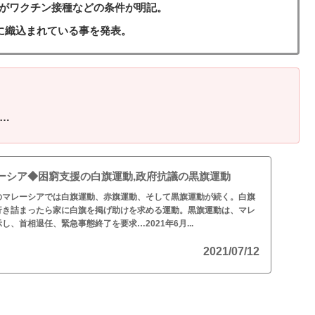
％がワクチン接種などの条件が明記。
画に織込まれている事を発表。
…
ーシア◆困窮支援の白旗運動,政府抗議の黒旗運動
のマレーシアでは白旗運動、赤旗運動、そして黒旗運動が続く。白旗
行き詰まったら家に白旗を掲げ助けを求める運動。黒旗運動は、マレ
、首相退任、緊急事態終了を要求…2021年6月...
2021/07/12