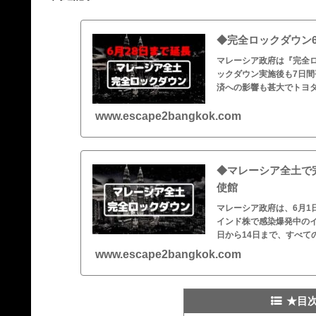
◆完全ロックダウン
マレーシア政府は『完全ロ
ックダウン実施後も7日間
済への影響も甚大でトヨ
www.escape2bangkok.com
◆マレーシア全土で
使館
マレーシア政府は、6月
インド株で感染爆発中の
日から14日まで、すべて
www.escape2bangkok.com
★目