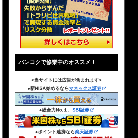
バンコクで修業中のオススメ！
<当サイトには広告が含まれます>
●新NISA始めるなら
マネックス証券
●総合力No.１、
SBI証券
●ポイント連携なら
楽天証券