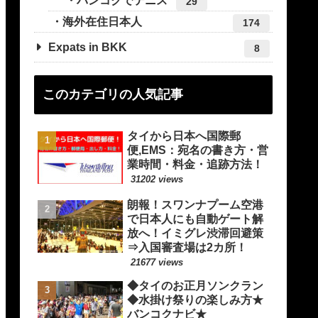
バンコクでテニス
29
海外在住日本人
174
Expats in BKK
8
このカテゴリの人気記事
タイから日本へ国際郵
便,EMS：宛名の書き方・営
業時間・料金・追跡方法！
31202 views
朗報！スワンナプーム空港
で日本人にも自動ゲート解
放へ！イミグレ渋滞回避策
⇒入国審査場は2カ所！
21677 views
◆タイのお正月ソンクラン
◆水掛け祭りの楽しみ方★
バンコクナビ★