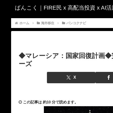
ばんこく｜FIRE民 x 高配当投資 x A
ホーム
海外移住
バンコクナビ
◆マレーシア：国家回復計画◆
ーズ
X
この記事は
約10 分
で読めます。