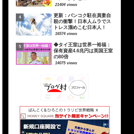
21404 views
更新：バンコク駐在員妻自
殺の衝撃！日本人ムラでス
トレス溜めこむ日本人！
16574 views
◆タイ王室は世界一裕福：
保有資産4.6兆円は英国王室
の80倍
14075 views