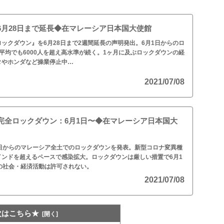
6月28日まで延長◆在マレーシア日本国大使館
ックダウン』を6月28日まで2週間延長の声明発出。6月1日からのロ
平均でも6000人を超え高水準が続く。1ヶ月に及ぶロックダウンの経
タやホンダなど操業停止中…
2021/07/08
完全ロックダウン：6月1日〜◆在マレーシア日本国大
1日からのマレーシア全土でのロックダウンを発表。新型コロナ変異種
インドを超えるペースで感染拡大。ロックダウンは厳しい措置で6月1
の社会・経済活動は許可されない。
2021/07/08
次はこちら★