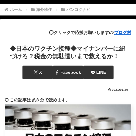
ホーム
海外移住
バンコクナビ
⭕️クリックで応援お願いします👉
ブログ村
◆日本のワクチン接種◆マイナンバーに紐
づけろ？税金の無駄遣いまで救えるか！
X
Facebook
LINE
2021/01/20
この記事は
約3 分
で読めます。