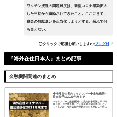
ワクチン接種の問題難度は、新型コロナ感染拡大
した当初から議論されてきたこと。ここにきて、
税金の無駄遣いを正当化しようとする、呆れて何
も言えない。
⭕️クリックで応援お願いします👉
ブログ村
『海外在住日本人』まとめ記事
金融機関関連のまとめ
◆海外在住者のマイナンバー◆金融機関へ
提出猶予は2021年末まで
マイナンバーの金融機関への提出猶予期限は2021年
12月末。住民票を持たない海外在住者は提出しなく
ても良いが、海外送金の問題が生じる事に…一時帰
国の際、一旦、住民票を戻してマイナンバーを取得
し、提出するのがおすすめ！