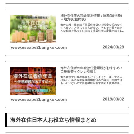
海外在住者の税金基本情報：国税(所得税)
＋地方税(住民税)
海外に移り住めば『非居住者扱いで税金を払わなく
ても良い』と信じてる人が多い。そもそも我々はど
んな税金を払っているの？非居住者の定義とは？1月
1日に日本に住んでなければ税金を払わなくても良い
って本当？海外在住者の税金には、疑問が多い…
2024/03/29
www.escape2bangkok.com
海外在住者の年金は任意継続がおすすめ：
口座振替＋クレカ引落し
海外在住で日本の年金をどうしようか、迷ってる人
は多い。ある程度保険料納付済みの場合、掛捨ては
もったいないので任意継続がおすすめ！資産の長期
運用という観点から、日本は安全な投資先だと思い
ます。人生100年の時代らしいですし…
2019/03/02
www.escape2bangkok.com
海外在住日本人お役立ち情報まとめ