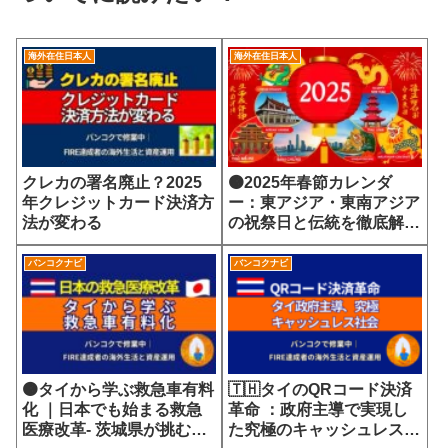
海外在住日本人
海外在住日本人
クレカの署名廃止？2025
🟠2025年春節カレンダ
年クレジットカード決済方
ー：東アジア・東南アジア
法が変わる
の祝祭日と伝統を徹底解
説！
バンコクナビ
バンコクナビ
🟠タイから学ぶ救急車有料
🇹🇭タイのQRコード決済
化 ｜日本でも始まる救急
革命 ：政府主導で実現し
医療改革- 茨城県が挑む
た究極のキャッシュレス社