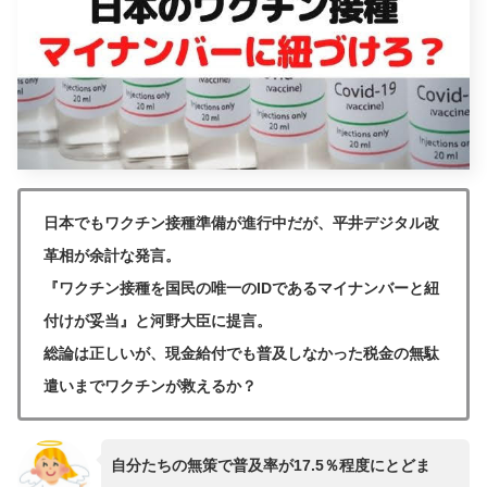
日本でもワクチン接種準備が進行中だが、平井デジタル改
革相が余計な発言。
『ワクチン接種を国民の唯一のIDであるマイナンバーと紐
付けが妥当』と河野大臣に提言。
総論は正しいが、現金給付でも普及しなかった税金の無駄
遣いまでワクチンが救えるか？
自分たちの無策で普及率が17.5％程度にとどま