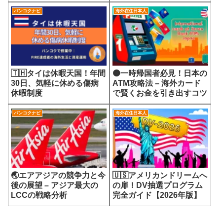
7700円の選定療養費が示
会
す医療サービスの未来
バンコクナビ
海外在住日本人
🇹🇭タイは休暇天国！年間
🟠一時帰国者必見！日本の
30日、気軽に休める傷病
ATM攻略法 – 海外カード
休暇制度
で賢くお金を引き出すコツ
バンコクナビ
海外在住日本人
🌏エアアジアの競争力と今
🇺🇸アメリカンドリームへ
後の展望 – アジア最大の
の扉！DV抽選プログラム
LCCの戦略分析
完全ガイド【2026年版】