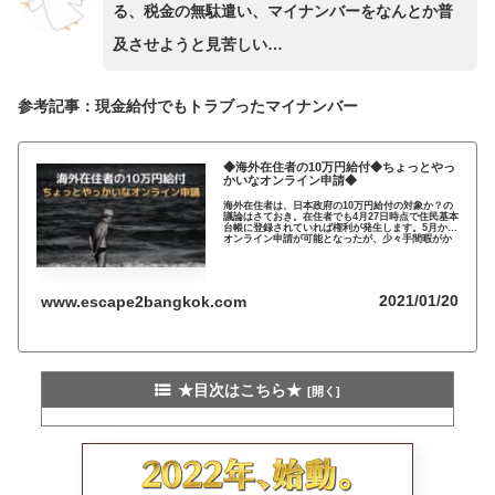
る、税金の無駄遣い、マイナンバーをなんとか普
及させようと見苦しい…
参考記事：現金給付でもトラブったマイナンバー
◆海外在住者の10万円給付◆ちょっとやっ
かいなオンライン申請◆
海外在住者は、日本政府の10万円給付の対象か？の
議論はさておき。在住者でも4月27日時点で住民基本
台帳に登録されていれば権利が発生します。5月から
オンライン申請が可能となったが、少々手間暇がか
かりそうです…
2021/01/20
www.escape2bangkok.com
★目次はこちら★