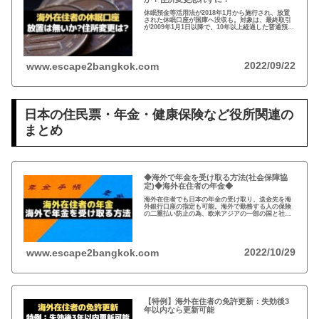
休眠預金等活用法が2018年1月から施行され、放置
された休眠口座が国庫へ没収も。対象は、最終取引
が2009年1月1日以降で、10年以上経過した普通預
金、定期預金など。事前に通知がありますが、休眠
口座がないか確認し住所変更もお忘れなく！
2022/09/22
www.escape2bangkok.com
日本の住民票・年金・健康保険など役所関連の
まとめ
◆海外で年金を受け取る方法(社会保障協
定)◆海外在住者の年金◆
海外在住者でも日本の年金の受け取り、送金先を海
外銀行口座の指定も可能。海外で勤務する人の保険
の二重払い防止の為、欧米アジアの一部の国と社会
保障協定を締結。年金は、受給開始年齢に到達した
時点で請求可能、自ら請求手続きが必要。
2022/10/29
www.escape2bangkok.com
【特例】海外在住者の免許更新：失効後3
年以内なら更新可能