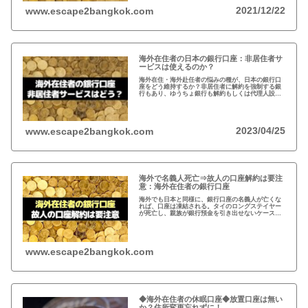
2021/12/22
www.escape2bangkok.com
海外在住者の日本の銀行口座：非居住者サ
ービスは使えるのか？
海外在住・海外赴任者の悩みの種が、日本の銀行口
座をどう維持するか？非居住者に解約を強制する銀
行もあり、ゆうちょ銀行も解約もしくは代理人設定
を推奨。一方、メガバンクの非居住者サービスだと
非居住者でも適法に口座は維持可能だが…
2023/04/25
www.escape2bangkok.com
海外で名義人死亡⇒故人の口座解約は要注
意：海外在住者の銀行口座
海外でも日本と同様に、銀行口座の名義人が亡くな
れば、口座は凍結される。タイのロングステイヤー
が死亡し、親族が銀行預金を引き出せないケースが
発生。故人の銀行口座は、遺産相続人である事を法
的に証明しないと預金を引き出せない。
www.escape2bangkok.com
◆海外在住者の休眠口座◆放置口座は無い
か？住所変更忘れずに！