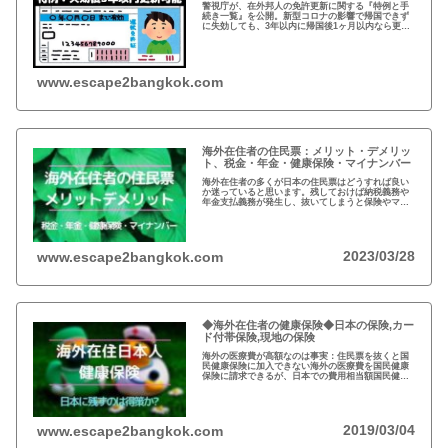
警視庁が、在外邦人の免許更新に関する『特例と手
続き一覧』を公開。新型コロナの影響で帰国できず
に失効しても、3年以内に帰国後1ヶ月以内なら更新
可能。また、海外で免許を取得している場合、視力
検査などで日本の免許が取得可能。
www.escape2bangkok.com
海外在住者の住民票：メリット・デメリッ
ト、税金・年金・健康保険・マイナンバー
海外在住者の多くが日本の住民票はどうすれば良い
か迷っていると思います。残しておけば納税義務や
年金支払義務が発生し、抜いてしまうと保険やマイ
ナンバーが…メリットデメリット、法律的な観点、
税金など総合的な判断が必要となりますね。
2023/03/28
www.escape2bangkok.com
◆海外在住者の健康保険◆日本の保険,カー
ド付帯保険,現地の保険
海外の医療費が高額なのは事実：住民票を抜くと国
民健康保険に加入できない海外の医療費を国民健康
保険に請求できるが、日本での費用相当額国民健康
保険は残さず、クレジットカードの『海外旅行者保
険』と現地の保険を併用するのが得策
2019/03/04
www.escape2bangkok.com