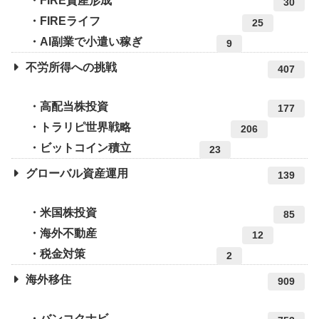
FIRE資産形成
30
FIREライフ
25
AI副業で小遣い稼ぎ
9
不労所得への挑戦
407
高配当株投資
177
トラリピ世界戦略
206
ビットコイン積立
23
グローバル資産運用
139
米国株投資
85
海外不動産
12
税金対策
2
海外移住
909
バンコクナビ