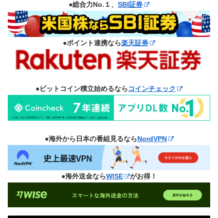
●総合力No.１、
SBI証券
●ポイント連携なら
楽天証券
●ビットコイン積立始めるなら
コインチェック
●海外から日本の番組見るなら
NordVPN
●海外送金なら
WISE
がお得！