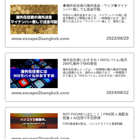
◆海外在住者の海外送金：ワイズ◆マイナ
ンバー無しでも送金可能
日本から海外送金するには、マイナンバーや高い送
金手数料など障害が多すぎ…一時帰国できず、困り
果てた友人から『マイナンバー無しで、格安に送金
できた！』と。2011年にイギリスで創業したワイ
ズ、既存の銀行ネットを使わない送金システムと
は？
2022/08/29
www.escape2bangkok.com
海外在住者におすすめ！HISモバイル,毎月
290円,海外でSMS受信
海外在住者にとっては、一時帰国の際の通信手段確
保は頭痛のタネ…海外から契約できて、一時帰国で
すぐ使える『HISモバイル』がおすすめ！毎月290円
で日本の電話番号が保持できて、海外でSMSが受信
可能！
2024/08/12
www.escape2bangkok.com
NOT FOUND | ばんこく｜FIRE民 x 高配当
投資 x AI活用で不労所得
FIRE達成者が語る、バンコクライフと資産戦略
www.escape2bangkok.com