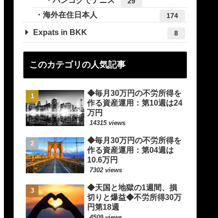
バンコクでテニス
29
海外在住日本人
174
Expats in BKK
8
このカテゴリの人気記事
◆毎月30万円の不労所得を
作る資産運用：第10週は24
万円
14315 views
◆毎月30万円の不労所得を
作る資産運用：第04週は
10.6万円
7302 views
◆天国と地獄の1週間、損
切りと爆益◆不労所得30万
円第18週
4509 views