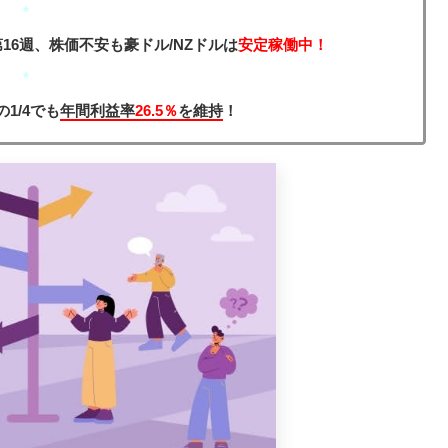
*
16週、株価不安も豪ドル/NZドルは
安定稼働中！
*
の1/4でも
年間利益率
26.5％
を維持
！