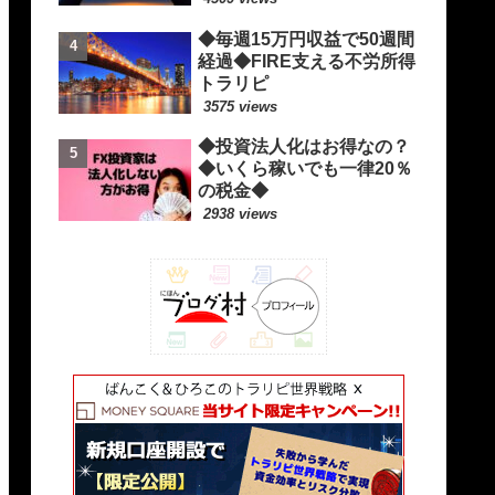
◆毎週15万円収益で50週間
経過◆FIRE支える不労所得
トラリピ
3575 views
◆投資法人化はお得なの？
◆いくら稼いでも一律20％
の税金◆
2938 views