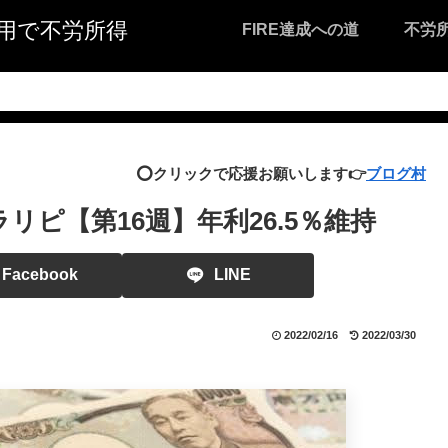
I活用で不労所得
FIRE達成への道
不労
⭕️クリックで応援お願いします👉
ブログ村
リピ【第16週】年利26.5％維持
Facebook
LINE
2022/02/16
2022/03/30