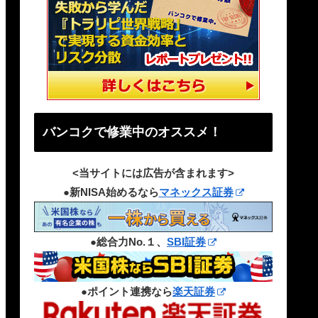
バンコクで修業中のオススメ！
<当サイトには広告が含まれます>
●新NISA始めるなら
マネックス証券
●総合力No.１、
SBI証券
●ポイント連携なら
楽天証券