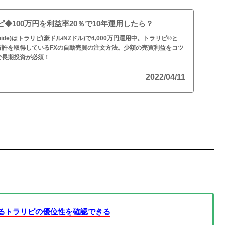
◆100万円を利益率20％で10年運用したら？
hide)はトラリピ(豪ドル/NZドル)で4,000万円運用中。トラリピ®と
特許を取得しているFXの自動売買の注文方法。少額の売買利益をコツ
で長期投資が必須！
2022/04/11
るトラリピの優位性を確認できる