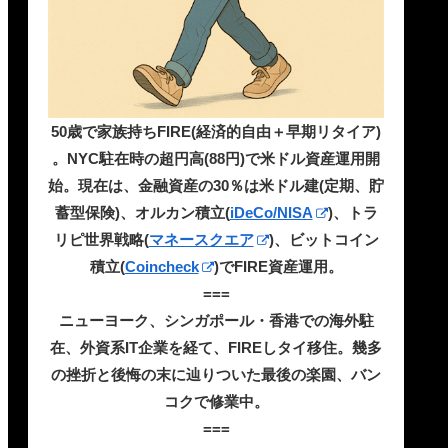
50歳で家族持ちFIRE(経済的自由＋早期リタイア)
。NYC駐在時の超円高(88円)で米ドル資産運用開
始。現在は、金融資産の30％は米ドル建(定期、貯
蓄型保険)、オルカン積立(
iDeCo/NISA
)、トラ
リピ世界戦略(
マネースクエア
)、ビットコイン
積立(
Coincheck
)でFIRE資産運用。
===
ニューヨーク、シンガポール・香港での海外駐
在、外資系IT企業を経て、FIREしタイ移住。幾多
の挫折と後悔の末に辿りついた最後の楽園、バン
コクで修業中。
===