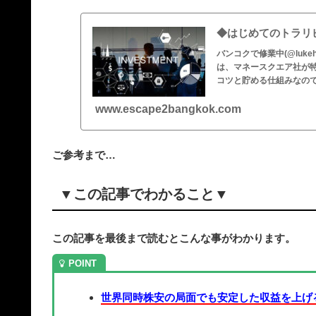
◆はじめてのトラリピ
バンコクで修業中(@luke
は、マネースクエア社が
コツと貯める仕組みなの
www.escape2bangkok.com
ご参考まで…
▼この記事でわかること▼
この記事を最後まで読むとこんな事がわかります。
世界同時株安の局面でも安定した収益を上げ