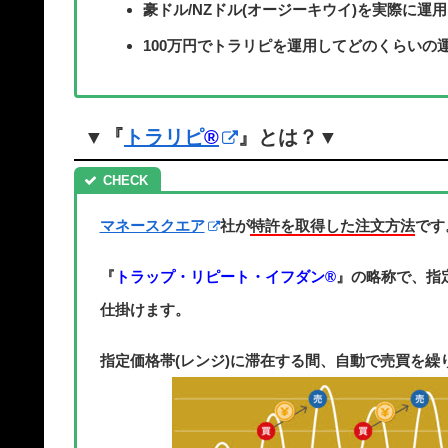
豪ドル/NZドル(オージーキウイ)を実際に運
100万円でトラリピを運用してどのくらいの
▼『
トラリピ
®
』とは？▼
マネースクエア
社が
特許を取得した注文方法
です
『
トラップ・リピート・イフダン®
』の略称で、指
仕掛けます。
指定価格帯(レンジ)に滞在する間、自動で売買を