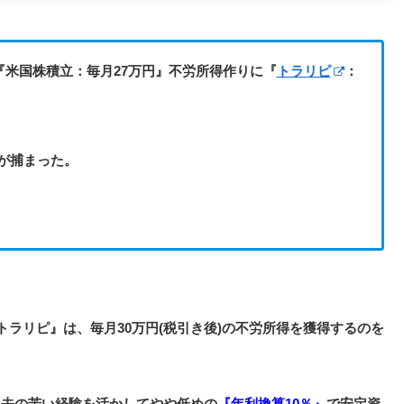
『米国株積立：毎月27万円』不労所得作りに『
トラリピ
：
ルが捕まった。
トラリピ』は、毎月30万円(税引き後)の不労所得を獲得するのを
過去の苦い経験を活かしてやや低めの
『年利換算10％』
で安定資