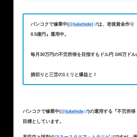
バンコクで修業中(
@lukehide)
は、老後資金作り
0.5億円』運用中。
：
毎月30万円の不労所得を目指すもドル円 100万ド
：
損切りと三笘の1ミリと爆益と！
バンコクで修業中(
@lukehide
)の運用する『不労所得
目標としています。
高収益と評判の
マネースクエア：トラリピ
ですが、