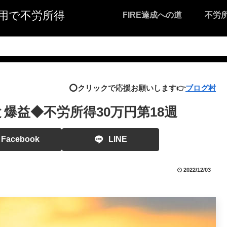
I活用で不労所得
FIRE達成への道
不労
⭕️クリックで応援お願いします👉
ブログ村
爆益◆不労所得30万円第18週
Facebook
LINE
2022/12/03