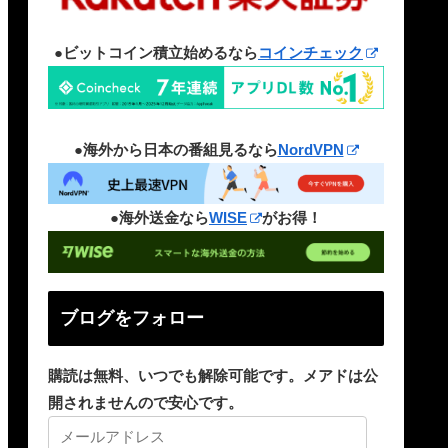
●ビットコイン積立始めるなら
コインチェック
●海外から日本の番組見るなら
NordVPN
●海外送金なら
WISE
がお得！
ブログをフォロー
購読は無料、いつでも解除可能です。メアドは公
開されませんので安心です。