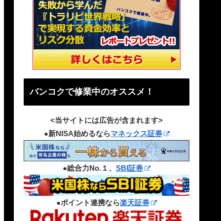
バンコクで修業中のオススメ！
<当サイトには広告が含まれます>
●新NISA始めるなら
マネックス証券
●総合力No.１、
SBI証券
●ポイント連携なら
楽天証券