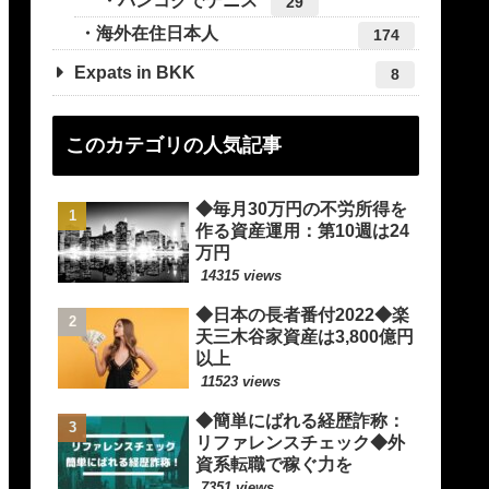
バンコクでテニス
29
海外在住日本人
174
Expats in BKK
8
このカテゴリの人気記事
◆毎月30万円の不労所得を
作る資産運用：第10週は24
万円
14315 views
◆日本の長者番付2022◆楽
天三木谷家資産は3,800億円
以上
11523 views
◆簡単にばれる経歴詐称：
リファレンスチェック◆外
資系転職で稼ぐ力を
7351 views