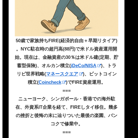
50歳で家族持ちFIRE(経済的自由＋早期リタイア)
。NYC駐在時の超円高(88円)で米ドル資産運用開
始。現在は、金融資産の30％は米ドル建(定期、貯
蓄型保険)、オルカン積立(
iDeCo/NISA
)、トラ
リピ世界戦略(
マネースクエア
)、ビットコイン
積立(
Coincheck
)でFIRE資産運用。
===
ニューヨーク、シンガポール・香港での海外駐
在、外資系IT企業を経て、FIREしタイ移住。幾多
の挫折と後悔の末に辿りついた最後の楽園、バン
コクで修業中。
===