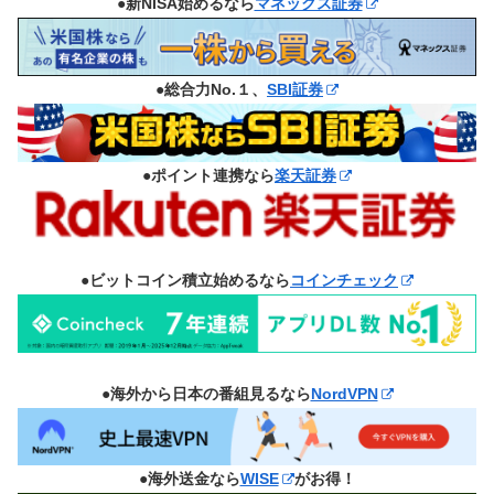
●新NISA始めるなら
マネックス証券
●総合力No.１、
SBI証券
●ポイント連携なら
楽天証券
●ビットコイン積立始めるなら
コインチェック
●海外から日本の番組見るなら
NordVPN
●海外送金なら
WISE
がお得！