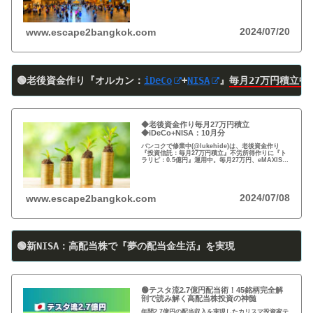
すすめ。円安で資産の目減りが気になる方、検討の
時期です！
2024/07/20
www.escape2bangkok.com
🟢老後資金作り『オルカン：
iDeCo
+
NISA
』
毎月27万円積立中
◆老後資金作り毎月27万円積立
◆iDeCo+NISA：10月分
バンコクで修業中(@lukehide)は、老後資金作り
『投資信託：毎月27万円積立』不労所得作りに『ト
ラリピ：0.5億円』運用中。毎月27万円、eMAXIS
Slim 米国株式(S＆P500)/全世界株式(オール・カン
トリー)を買付中。
2024/07/08
www.escape2bangkok.com
🟢新NISA：高配当株で『夢の配当金生活』を実現
🟢テスタ流2.7億円配当術！45銘柄完全解
剖で読み解く高配当株投資の神髄
年間2.7億円の配当収入を実現したカリスマ投資家テ