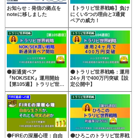
お知らせ：発信の拠点を
【トラリピ世界戦略】負け
noteに移しました
にくい5つの理由と3通貨
ペアの威力！
トラリピ世界戦略
トラリピ世界戦略
🟠新通貨ペア
🟠トラリピ世界戦略：運用
『NOK/SEK』運用開始
24ヶ月で400万円突破【設
【第105週】トラリピ世界
定公開中】
戦略
FIRE達成への道
トラリピ世界戦略
🟠FIREの深層心理：自由
🟠ひろこのトラリピ世界戦