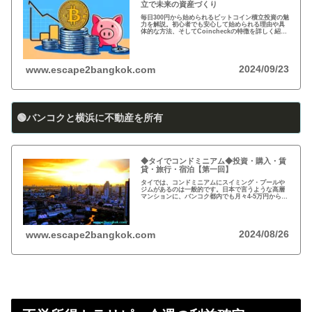
立で未来の資産づくり
毎日300円から始められるビットコイン積立投資の魅
力を解説。初心者でも安心して始められる理由や具
体的な方法、そしてCoincheckの特徴を詳しく紹
介。将来の資産形成に向けた新しい投資方法を探る
方必見！
2024/09/23
www.escape2bangkok.com
🟢バンコクと横浜に不動産を所有
◆タイでコンドミニアム◆投資・購入・賃
貸・旅行・宿泊【第一回】
タイでは、コンドミニアムにスイミング・プールや
ジムがあるのは一般的です。日本で言うような高層
マンションに、バンコク都内でも月々4-5万円から賃
貸・レンタルができます。旅行、ロングステイ、駐
在、現地採用で、タイ王国に短期・長期で滞在され
る際に…
2024/08/26
www.escape2bangkok.com