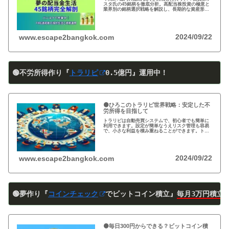
スタ氏の45銘柄を徹底分析。高配当株投資の極意と
業界別の銘柄選択戦略を解説し、長期的な資産形成
のヒントを提供します。
2024/09/22
www.escape2bangkok.com
🟢不労所得作り『
トラリピ
0
.5
億円』運用中！
🟠ひろこのトラリピ世界戦略：安定した不
労所得を目指して
トラリピは自動売買システムで、初心者でも簡単に
利用できます。設定が簡単なうえリスク管理も容易
で、小さな利益を積み重ねることができます。トラ
リピの仕組み・戦略・メリット・デメリットを詳し
く紹介しています。運用を検討中の方は必見です!
2024/09/22
www.escape2bangkok.com
🟢夢作り『
コインチェック
でビットコイン積立』
毎月3万円積立
🟠毎日300円からできる？ビットコイン積