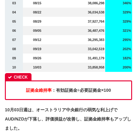
03
08/15
38,086,298
346%
04
08/22
36,034,538
329%
05
08/29
37,927,764
329%
06
09/05
36,487,476
321%
07
09/12
36,295,383
295%
08
09/19
33,042,519
202%
09
09/26
31,491,179
182%
10
10/03
33,858,958
200%
証拠金維持率
：有効証拠金÷必要証拠金×100
10月03日週は、オーストラリア中央銀行の弱気な利上げで
AUD/NZDが下落し、評価損益が改善し、証拠金維持率もアップし
ました。