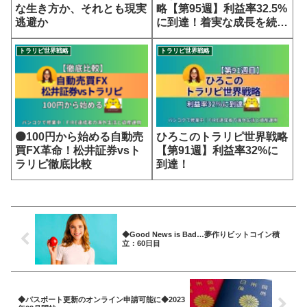
な生き方か、それとも現実
略【第95週】利益率32.5%
逃避か
に到達！着実な成長を続け
る世界戦略
トラリピ世界戦略
トラリピ世界戦略
🟠100円から始める自動売
ひろこのトラリピ世界戦略
買FX革命！松井証券vsト
【第91週】利益率32%に
ラリピ徹底比較
到達！
◆Good News is Bad…夢作りビットコイン積
立：60日目
◆パスポート更新のオンライン申請可能に◆2023