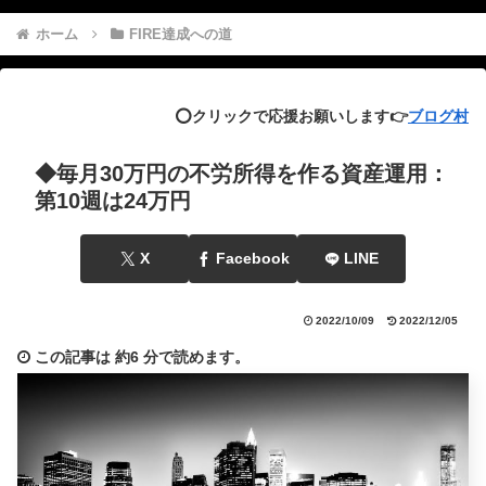
ホーム
FIRE達成への道
⭕️クリックで応援お願いします👉
ブログ村
◆毎月30万円の不労所得を作る資産運用：
第10週は24万円
X
Facebook
LINE
2022/10/09
2022/12/05
この記事は
約6 分
で読めます。