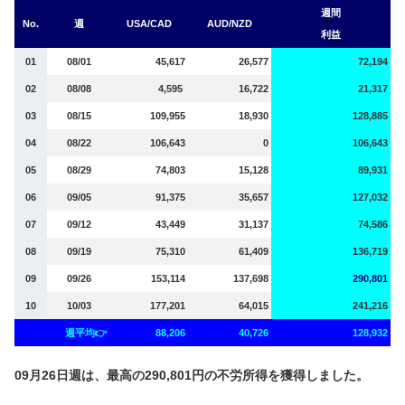
週間
No.
週
USA/CAD
AUD/NZD
利益
01
08/01
45,617
26,577
72,194
02
08/08
4,595
16,722
21,317
03
08/15
109,955
18,930
128,885
04
08/22
106,643
0
106,643
05
08/29
74,803
15,128
89,931
06
09/05
91,375
35,657
127,032
07
09/12
43,449
31,137
74,586
08
09/19
75,310
61,409
136,719
09
09/26
153,114
137,698
290,801
10
10/03
177,201
64,015
241,216
週平均👉
88,206
40,726
128,932
09月26日週は、最高の290,801円の不労所得を獲得しました。