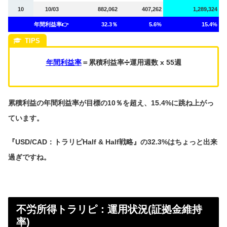
10
10/03
882,062
407,262
1,289,324
年間利益率👉
32.3％
5.6%
15.4%
年間利益率
＝累積利益率➗運用週数 x 55週
累積利益の年間利益率が目標の10％を超え、15.4%に跳ね上がっ
ています。
『USD/CAD：トラリピHalf & Half戦略』の32.3%はちょっと出来
過ぎですね。
不労所得トラリピ：運用状況(証拠金維持
率)