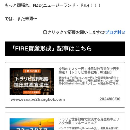
もっと頑張れ、NZD(ニュージーランド・ドル)！！！
では、また来週〜
⭕️クリックで応援お願いします👉
ブログ村
『FIRE資産形成』記事はこちら
令和のミスター円：神田財務官退任で円安
加速！【トラリピ世界戦略：82週目】
財務省は『令和のミスター円』神田財務官の退任を
発表！投機筋は安心して円安は継続🔥バンコクで修
業中(@lukehide)の妻『ひろこ』が資金300万円で
『トラリピ世界戦略』運用中。：ドル円が絡まない
#AUDNZD #USDCAD #EURG...
2024/06/30
www.escape2bangkok.com
トラリピ世界戦略で実現する資金効率とリ
スク分散：マネースクエア
バンコクで修業中(@lukehide)は、老後資金作りに