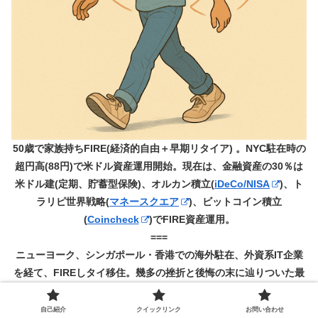
50歳で家族持ちFIRE(経済的自由＋早期リタイア) 。NYC駐在時の
超円高(88円)で米ドル資産運用開始。現在は、金融資産の30％は
米ドル建(定期、貯蓄型保険)、オルカン積立(
iDeCo/NISA
)、ト
ラリピ世界戦略(
マネースクエア
)、ビットコイン積立
(
Coincheck
)でFIRE資産運用。
===
ニューヨーク、シンガポール・香港での海外駐在、外資系IT企業
を経て、FIREしタイ移住。幾多の挫折と後悔の末に辿りついた最
後の楽園、バンコクで修業中。
===
自己紹介
クイックリンク
お問い合わせ