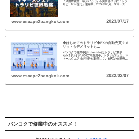
『米国株積立：毎月27万円』不労所得作りに『トラ
リピ：0.54億円』運用中。2022年06月、マネースク
エアがトラリピ世界戦略をアナウンス。トラリピ世
界戦略で資金効率とリスク分散！
2023/07/17
www.escape2bangkok.com
◆はじめてのトラリピ◆FXの自動売買？メ
リットもデメリットも…
バンコクで修業中(@lukehide)はトラリピ(豪ド
ル/NZドル)で4,000万円運用中。トラリピ®とは、マ
ネースクエア社が特許を取得しているFXの自動売買
の注文方法。リスクのない投資はない、メリット・
デメリットを理解して楽しい投資を！
2022/02/07
www.escape2bangkok.com
バンコクで修業中のオススメ！