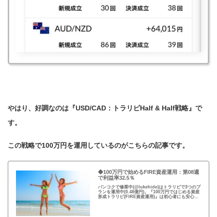
やはり、好調なのは『USD/CAD：トラリピHalf & Half戦略』で
す。
この戦略で100万円を運用しているのがこちらの記事です。
◆100万円で始めるFIRE資産運用：第08週
で利益率32.5％
バンコクで修業中(@lukehide)はトラリピで3つのプ
ランを運用中(0.48億円)。『100万円ではじめる資産
形成トラリピ(FIRE資産運用)』は初心者にも安心な
『USD/CAD：トラリピHalf & Half戦略』を採用。