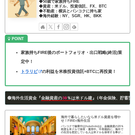
◆50歳で家族持ちFIRE
◆資産：米ドル、投資信託、FX、BTC
◆不動産：横浜とバンコクに持ち家
◆海外経験：NY、SGR、HK、BKK
家族持ちFIRE後のポートフォリオ・出口戦略(終活)策
定中！
トラリピ
の利益を米株投資信託+BTCに再投資！
🟢海外生活資金『
金融資産の
30
％は米ドル建
』(年金保険、貯蓄型
海外で暮らしたいなら米ドル資産を増や
せ！FIRE+海外生活
バンコクで修業中(@lukehide)は、金融資産の20％
程度を米ドルで保有・運用中。中長期的に、海外で
の生活を想定している人は米ドルを保有する事がお