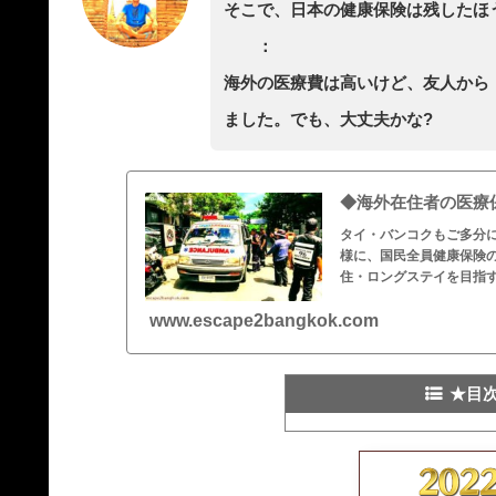
そこで、日本の健康保険は残したほ
：
海外の医療費は高いけど、友人から
ました。でも、大丈夫かな?
◆海外在住者の医療
タイ・バンコクもご多分
様に、国民全員健康保険
住・ロングステイを目指
も、歯科治療はカバーさ
www.escape2bangkok.com
★目