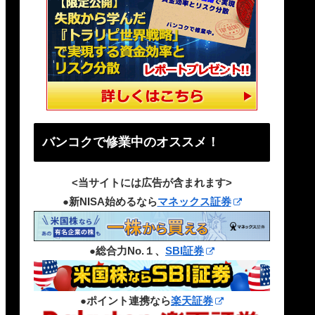
バンコクで修業中のオススメ！
<当サイトには広告が含まれます>
●新NISA始めるなら
マネックス証券
●総合力No.１、
SBI証券
●ポイント連携なら
楽天証券