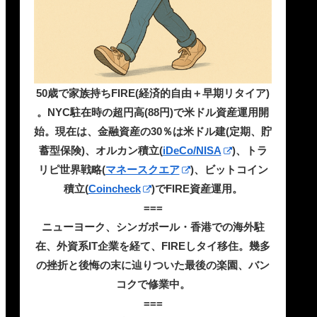
50歳で家族持ちFIRE(経済的自由＋早期リタイア)
。NYC駐在時の超円高(88円)で米ドル資産運用開
始。現在は、金融資産の30％は米ドル建(定期、貯
蓄型保険)、オルカン積立(
iDeCo/NISA
)、トラ
リピ世界戦略(
マネースクエア
)、ビットコイン
積立(
Coincheck
)でFIRE資産運用。
===
ニューヨーク、シンガポール・香港での海外駐
在、外資系IT企業を経て、FIREしタイ移住。幾多
の挫折と後悔の末に辿りついた最後の楽園、バン
コクで修業中。
===