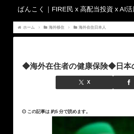
ばんこく｜FIRE民 x 高配当投資 x A
ホーム
海外移住
海外在住日本人
◆海外在住者の健康保険◆日本
X
この記事は
約5 分
で読めます。