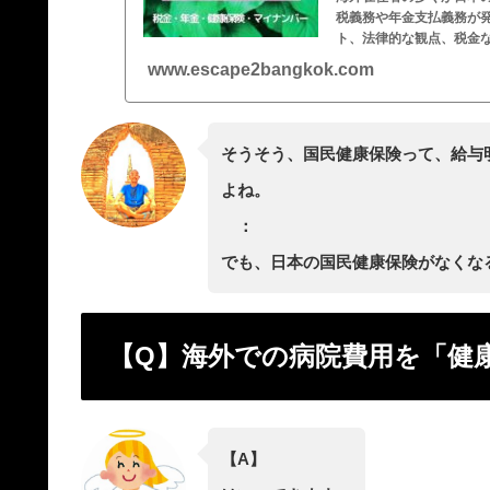
税義務や年金支払義務が
ト、法律的な観点、税金
www.escape2bangkok.com
そうそう、国民健康保険って、給与
よね。
：
でも、日本の国民健康保険がなくな
【Q】海外での病院費用を「健
【A】