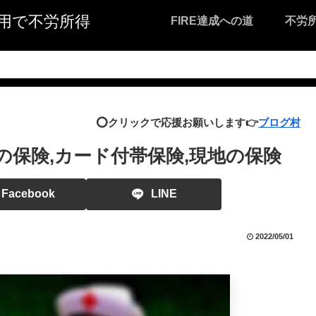
I活用で不労所得
FIRE達成への道
不労
⭕️クリックで応援お願いします👉
ブログ村
の保険,カード付帯保険,現地の保険
Facebook
LINE
2022/05/01