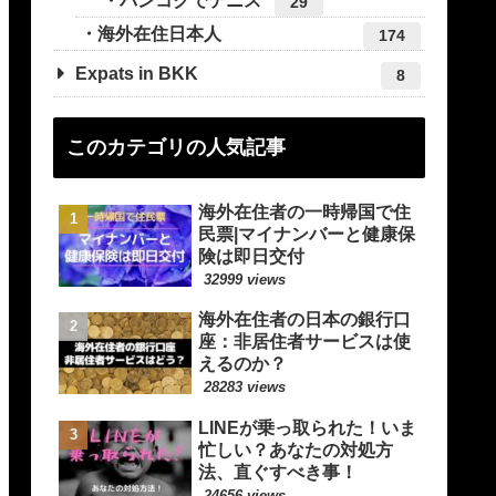
バンコクでテニス
29
海外在住日本人
174
Expats in BKK
8
このカテゴリの人気記事
海外在住者の一時帰国で住
民票|マイナンバーと健康保
険は即日交付
32999 views
海外在住者の日本の銀行口
座：非居住者サービスは使
えるのか？
28283 views
LINEが乗っ取られた！いま
忙しい？あなたの対処方
法、直ぐすべき事！
24656 views