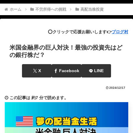
ホーム
不労所得への挑戦
高配当株投資
⭕️クリックで応援お願いします👉
ブログ村
米国金融界の巨人対決！最強の投資先はど
の銀行株だ？
X
Facebook
LINE
2024/12/17
この記事は
約7 分
で読めます。