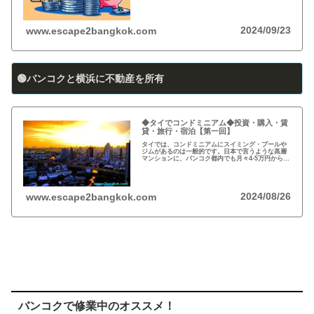
方必見！
2024/09/23
www.escape2bangkok.com
🟢バンコクと横浜に不動産を所有
◆タイでコンドミニアム◆投資・購入・賃
貸・旅行・宿泊【第一回】
タイでは、コンドミニアムにスイミング・プールや
ジムがあるのは一般的です。日本で言うような高層
マンションに、バンコク都内でも月々4-5万円から賃
貸・レンタルができます。旅行、ロングステイ、駐
在、現地採用で、タイ王国に短期・長期で滞在され
る際に…
2024/08/26
www.escape2bangkok.com
バンコクで修業中のオススメ！