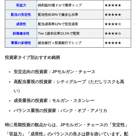
収益力
純利益93億ドルで業界トップ
★★★★★
配当の安定性
配当性向30%で健全な水準
★★★★★
成長性
配当成長率12%で安定成長
★★★★☆
財務健全性
Tier 1資本比率13.1%で堅実
★★★★☆
事業の多様性
総合銀行＋投資銀行でトップ
★★★★★
投資家タイプ別おすすめ銘柄
安定志向の投資家
：JPモルガン・チェース
高配当重視の投資家
：シティグループ（ただしリスクも高
い）
成長重視の投資家
：モルガン・スタンレー
バランス重視の投資家
：バンク・オブ・アメリカ
特に長期投資の観点からは、JPモルガン・チェースの「安定性」
「収益力」「成長性」のバランスの良さは群を抜いています。配