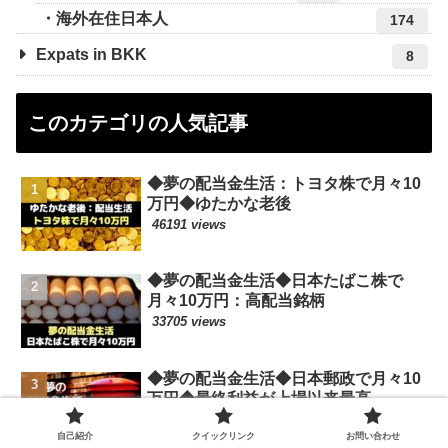
海外在住日本人
174
Expats in BKK
8
このカテゴリの人気記事
◆夢の配当金生活：トヨタ株で月々10
万円◆ゆたかな老後
46191 views
◆夢の配当金生活◆日本たばこ株で
月々10万円：高配当銘柄
33705 views
◆夢の配当金生活◆日本郵政で月々10
万円◆最終利益が上場以来最高
28530 views
自己紹介
クイックリンク
お問い合わせ