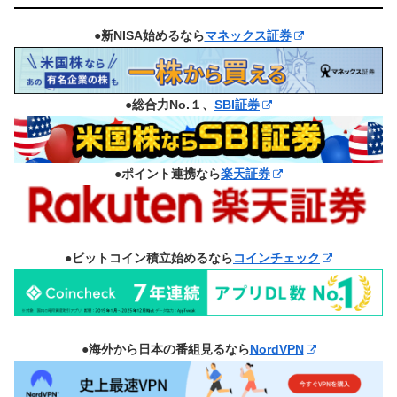
●新NISA始めるなら
マネックス証券
●総合力No.１、
SBI証券
●ポイント連携なら
楽天証券
●ビットコイン積立始めるなら
コインチェック
●海外から日本の番組見るなら
NordVPN