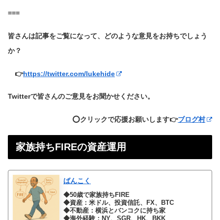
===
皆さんは記事をご覧になって、どのような意見をお持ちでしょう
か？
👉
https://twitter.com/lukehide
Twitterで皆さんのご意見をお聞かせください。
⭕️クリックで応援お願いします👉
ブログ村
家族持ちFIREの資産運用
ばんこく
◆50歳で家族持ちFIRE
◆資産：米ドル、投資信託、FX、BTC
◆不動産：横浜とバンコクに持ち家
◆海外経験：NY、SGR、HK、BKK