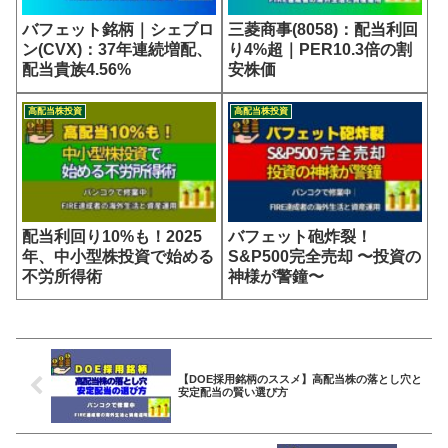
バフェット銘柄｜シェブロ
三菱商事(8058)：配当利回
ン(CVX)：37年連続増配、
り4%超｜PER10.3倍の割
配当貴族4.56%
安株価
高配当株投資
高配当株投資
配当利回り10%も！2025
バフェット砲炸裂！
年、中小型株投資で始める
S&P500完全売却 〜投資の
不労所得術
神様が警鐘〜
【DOE採用銘柄のススメ】高配当株の落とし穴と
安定配当の賢い選び方