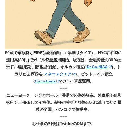
50歳で家族持ちFIRE(経済的自由＋早期リタイア) 。NYC駐在時の
超円高(88円)で米ドル資産運用開始。現在は、金融資産の30％は
米ドル建(定期、貯蓄型保険)、オルカン積立(
iDeCo/NISA
)、ト
ラリピ世界戦略(
マネースクエア
)、ビットコイン積立
(
Coincheck
)でFIRE資産運用。
===
ニューヨーク、シンガポール・香港での海外駐在、外資系IT企業
を経て、FIREしタイ移住。幾多の挫折と後悔の末に辿りついた最
後の楽園、バンコクで修業中。
===
お仕事の相談はTwitterのDMまで。