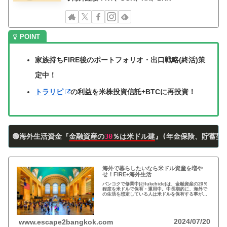
家族持ちFIRE後のポートフォリオ・出口戦略(終活)策
定中！
トラリピ
の利益を米株投資信託+BTCに再投資！
🟢海外生活資金『
金融資産の
30
％は米ドル建
』(年金保険、貯蓄型
海外で暮らしたいなら米ドル資産を増や
せ！FIRE+海外生活
バンコクで修業中(@lukehide)は、金融資産の20％
程度を米ドルで保有・運用中。中長期的に、海外で
の生活を想定している人は米ドルを保有する事がお
すすめ。円安で資産の目減りが気になる方、検討の
時期です！
2024/07/20
www.escape2bangkok.com