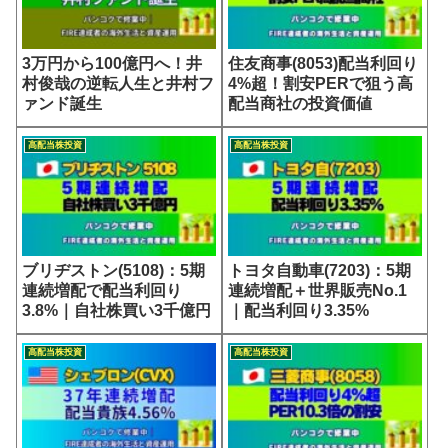
3万円から100億円へ！井
住友商事(8053)配当利回り
村俊哉の逆転人生と井村フ
4%超！割安PERで狙う高
ァンド誕生
配当商社の投資価値
高配当株投資
高配当株投資
ブリヂストン(5108)：5期
トヨタ自動車(7203)：5期
連続増配で配当利回り
連続増配＋世界販売No.1
3.8%｜自社株買い3千億円
｜配当利回り3.35%
高配当株投資
高配当株投資