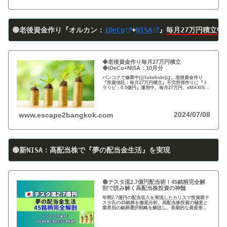
🟢老後資金作り『オルカン：
iDeCo
+
NISA
』
毎月27万円積立中
◆老後資金作り毎月27万円積立
◆iDeCo+NISA：10月分
バンコクで修業中(@lukehide)は、老後資金作り
『投資信託：毎月27万円積立』不労所得作りに『ト
ラリピ：0.5億円』運用中。毎月27万円、eMAXIS
Slim 米国株式(S＆P500)/全世界株式(オール・カン
トリー)を買付中。
2024/07/08
www.escape2bangkok.com
🟢新NISA：高配当株で『夢の配当金生活』を実現
🟢テスタ流2.7億円配当術！45銘柄完全解
剖で読み解く高配当株投資の神髄
年間2.7億円の配当収入を実現したカリスマ投資家テ
スタ氏の45銘柄を徹底分析。高配当株投資の極意と
業界別の銘柄選択戦略を解説し、長期的な資産形成
のヒントを提供します。