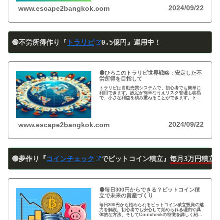
2024/09/22
www.escape2bangkok.com
🟢不労所得作り『
トラリピ
0
.5
億円』運用中！
🟠ひろこのトラリピ世界戦略：安定した不
労所得を目指して
トラリピは自動売買システムで、初心者でも簡単に
利用できます。設定が簡単なうえリスク管理も容易
で、小さな利益を積み重ねることができます。トラ
リピの仕組み・戦略・メリット・デメリットを詳し
く紹介しています。運用を検討中の方は必見です!
2024/09/22
www.escape2bangkok.com
🟢夢作り『
コインチェック
でビットコイン積立』
毎月3万円積立
🟠毎日300円からできる？ビットコイン積
立で未来の資産づくり
毎日300円から始められるビットコイン積立投資の魅
力を解説。初心者でも安心して始められる理由や具
体的な方法、そしてCoincheckの特徴を詳しく紹
介。将来の資産形成に向けた新しい投資方法を探る