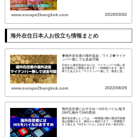
運用という観点から、日本は安全な投資先だと思い
ます。人生100年の時代らしいですし…
2019/03/02
www.escape2bangkok.com
海外在住日本人お役立ち情報まとめ
◆海外在住者の海外送金：ワイズ◆マイナ
ンバー無しでも送金可能
日本から海外送金するには、マイナンバーや高い送
金手数料など障害が多すぎ…一時帰国できず、困り
果てた友人から『マイナンバー無しで、格安に送金
できた！』と。2011年にイギリスで創業したワイ
ズ、既存の銀行ネットを使わない送金システムと
は？
2022/08/29
www.escape2bangkok.com
海外在住者におすすめ！HISモバイル,毎月
290円,海外でSMS受信
海外在住者にとっては、一時帰国の際の通信手段確
保は頭痛のタネ…海外から契約できて、一時帰国で
すぐ使える『HISモバイル』がおすすめ！毎月290円
で日本の電話番号が保持できて、海外でSMSが受信
可能！