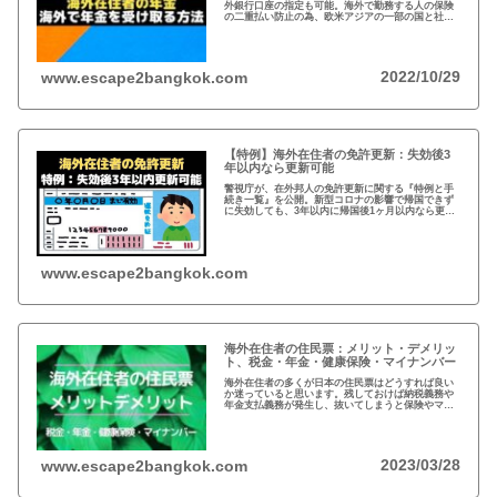
外銀行口座の指定も可能。海外で勤務する人の保険
の二重払い防止の為、欧米アジアの一部の国と社会
保障協定を締結。年金は、受給開始年齢に到達した
時点で請求可能、自ら請求手続きが必要。
2022/10/29
www.escape2bangkok.com
【特例】海外在住者の免許更新：失効後3
年以内なら更新可能
警視庁が、在外邦人の免許更新に関する『特例と手
続き一覧』を公開。新型コロナの影響で帰国できず
に失効しても、3年以内に帰国後1ヶ月以内なら更新
可能。また、海外で免許を取得している場合、視力
検査などで日本の免許が取得可能。
www.escape2bangkok.com
海外在住者の住民票：メリット・デメリッ
ト、税金・年金・健康保険・マイナンバー
海外在住者の多くが日本の住民票はどうすれば良い
か迷っていると思います。残しておけば納税義務や
年金支払義務が発生し、抜いてしまうと保険やマイ
ナンバーが…メリットデメリット、法律的な観点、
税金など総合的な判断が必要となりますね。
2023/03/28
www.escape2bangkok.com