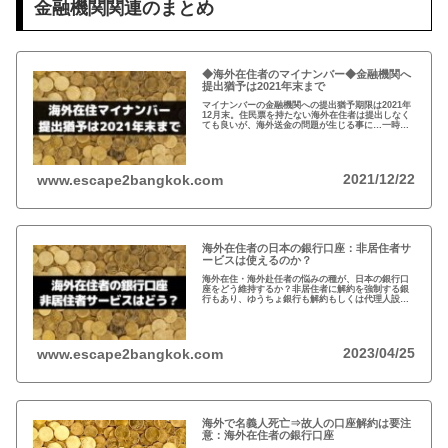
金融機関関連のまとめ
◆海外在住者のマイナンバー◆金融機関へ
提出猶予は2021年末まで
マイナンバーの金融機関への提出猶予期限は2021年
12月末。住民票を持たない海外在住者は提出しなく
ても良いが、海外送金の問題が生じる事に…一時帰
国の際、一旦、住民票を戻してマイナンバーを取得
し、提出するのがおすすめ！
2021/12/22
www.escape2bangkok.com
海外在住者の日本の銀行口座：非居住者サ
ービスは使えるのか？
海外在住・海外赴任者の悩みの種が、日本の銀行口
座をどう維持するか？非居住者に解約を強制する銀
行もあり、ゆうちょ銀行も解約もしくは代理人設定
を推奨。一方、メガバンクの非居住者サービスだと
非居住者でも適法に口座は維持可能だが…
2023/04/25
www.escape2bangkok.com
海外で名義人死亡⇒故人の口座解約は要注
意：海外在住者の銀行口座