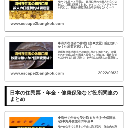
海外でも日本と同様に、銀行口座の名義人が亡くな
れば、口座は凍結される。タイのロングステイヤー
が死亡し、親族が銀行預金を引き出せないケースが
発生。故人の銀行口座は、遺産相続人である事を法
的に証明しないと預金を引き出せない。
www.escape2bangkok.com
◆海外在住者の休眠口座◆放置口座は無い
か？住所変更忘れずに！
休眠預金等活用法が2018年1月から施行され、放置
された休眠口座が国庫へ没収も。対象は、最終取引
が2009年1月1日以降で、10年以上経過した普通預
金、定期預金など。事前に通知がありますが、休眠
口座がないか確認し住所変更もお忘れなく！
2022/09/22
www.escape2bangkok.com
日本の住民票・年金・健康保険など役所関連の
まとめ
◆海外で年金を受け取る方法(社会保障協
定)◆海外在住者の年金◆
海外在住者でも日本の年金の受け取り、送金先を海