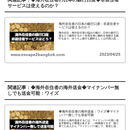
サービスは使えるのか？
海外在住者の日本の銀行口座：非居住者サ
ービスは使えるのか？
海外在住・海外赴任者の悩みの種が、日本の銀行口
座をどう維持するか？非居住者に解約を強制する銀
行もあり、ゆうちょ銀行も解約もしくは代理人設定
を推奨。一方、メガバンクの非居住者サービスだと
非居住者でも適法に口座は維持可能だが…
2023/04/25
www.escape2bangkok.com
関連記事：◆海外在住者の海外送金◆マイナンバー無
しでも送金可能：ワイズ
◆海外在住者の海外送金：ワイズ◆マイナ
ンバー無しでも送金可能
日本から海外送金するには、マイナンバーや高い送
金手数料など障害が多すぎ…一時帰国できず、困り
果てた友人から『マイナンバー無しで、格安に送金
できた！』と。2011年にイギリスで創業したワイ