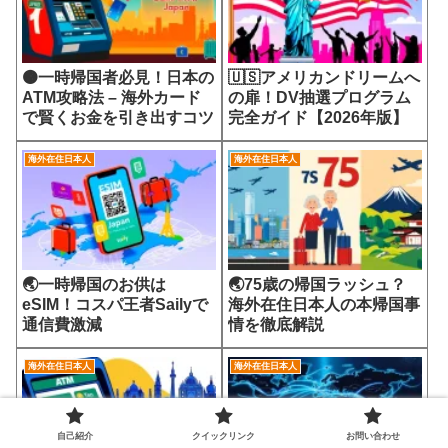
🟠一時帰国者必見！日本の
🇺🇸アメリカンドリームへ
ATM攻略法 – 海外カード
の扉！DV抽選プログラム
で賢くお金を引き出すコツ
完全ガイド【2026年版】
海外在住日本人
海外在住日本人
🌏一時帰国のお供は
🌏75歳の帰国ラッシュ？
eSIM！コスパ王者Sailyで
海外在住日本人の本帰国事
通信費激減
情を徹底解説
海外在住日本人
海外在住日本人
自己紹介
クイックリンク
お問い合わせ