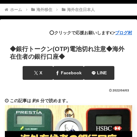
ホーム
海外移住
海外在住日本人
⭕️クリックで応援お願いします👉
ブログ村
◆銀行トークン(OTP)電池切れ注意◆海外
在住者の銀行口座◆
X
Facebook
LINE
2022/04/03
この記事は
約6 分
で読めます。