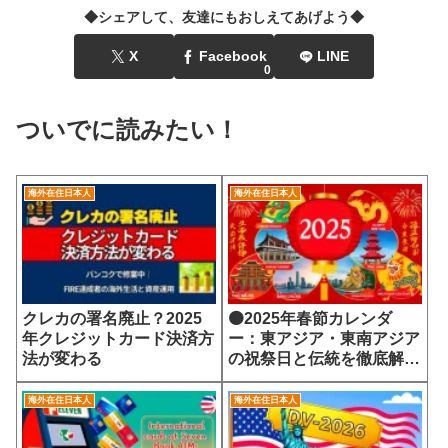
◆シェアして、友達にもおしえてあげよう◆
X
Facebook
LINE
0
ついでに読みたい！
海外在住日本人
海外在住日本人
クレカの署名廃止？2025
🟠2025年春節カレンダ
年クレジットカード決済方
ー：東アジア・東南アジア
法が変わる
の祝祭日と伝統を徹底解
説！
海外在住日本人
海外在住日本人