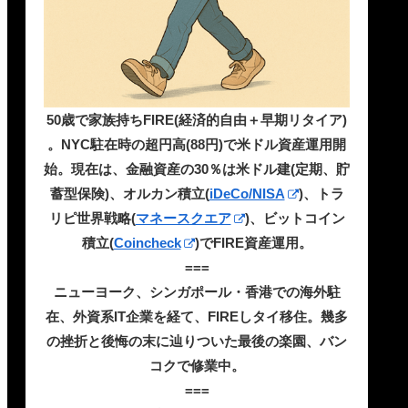
50歳で家族持ちFIRE(経済的自由＋早期リタイア)
。NYC駐在時の超円高(88円)で米ドル資産運用開
始。現在は、金融資産の30％は米ドル建(定期、貯
蓄型保険)、オルカン積立(
iDeCo/NISA
)、トラ
リピ世界戦略(
マネースクエア
)、ビットコイン
積立(
Coincheck
)でFIRE資産運用。
===
ニューヨーク、シンガポール・香港での海外駐
在、外資系IT企業を経て、FIREしタイ移住。幾多
の挫折と後悔の末に辿りついた最後の楽園、バン
コクで修業中。
===