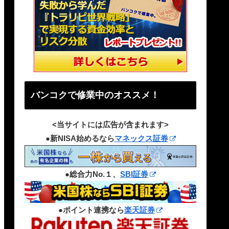
バンコクで修業中のオススメ！
<当サイトには広告が含まれます>
●新NISA始めるなら
マネックス証券
●総合力No.１、
SBI証券
●ポイント連携なら
楽天証券