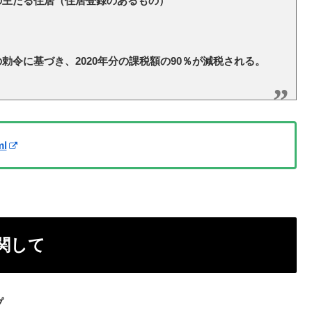
人の主たる住居（住居登録のあるもの）
施行の勅令に基づき、2020年分の課税額の90％が減税される。
ml
関して
プ