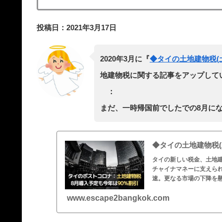
投稿日：2021年3月17日
2020年3月に『
◆タイの土地建物税(
地建物税に関する記事をアップして
：
まだ、一時帰国前でしたでの8月に
◆タイの土地建物税(
タイの新しい税金、土地建
チャイナマネーに支えられ
速。更なる市場の下降を
www.escape2bangkok.com