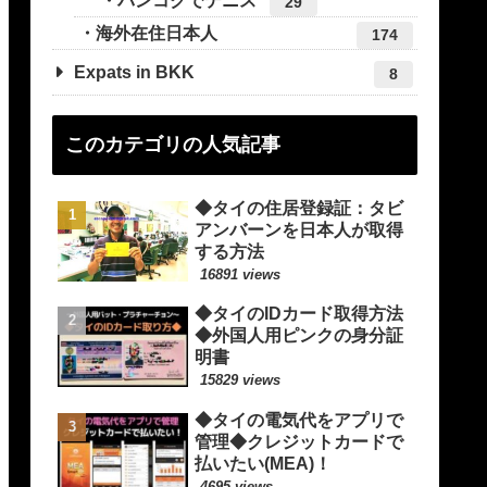
バンコクでテニス
29
海外在住日本人
174
Expats in BKK
8
このカテゴリの人気記事
◆タイの住居登録証：タビ
アンバーンを日本人が取得
する方法
16891 views
◆タイのIDカード取得方法
◆外国人用ピンクの身分証
明書
15829 views
◆タイの電気代をアプリで
管理◆クレジットカードで
払いたい(MEA)！
4695 views