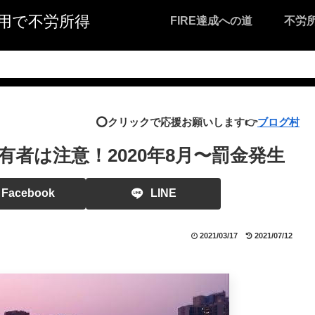
I活用で不労所得
FIRE達成への道
不労
⭕️クリックで応援お願いします👉
ブログ村
者は注意！2020年8月〜罰金発生
Facebook
LINE
2021/03/17
2021/07/12