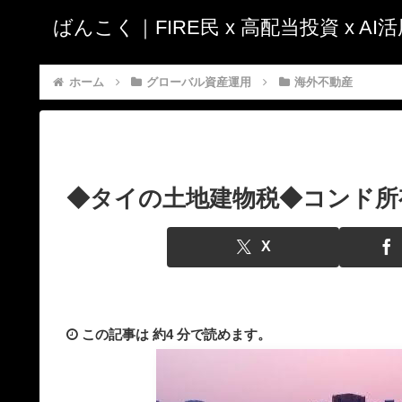
ばんこく｜FIRE民 x 高配当投資 x A
ホーム
グローバル資産運用
海外不動産
◆タイの土地建物税◆コンド所有
X
この記事は
約4 分
で読めます。