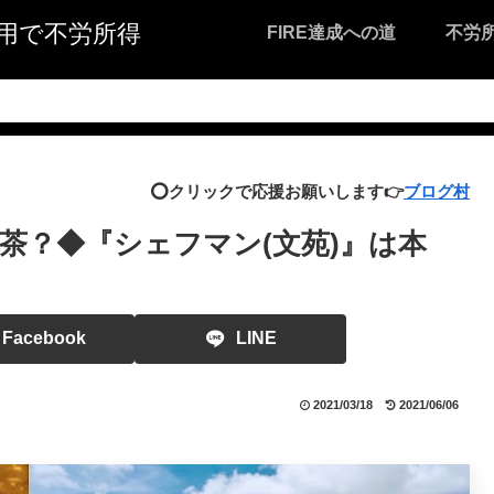
I活用で不労所得
FIRE達成への道
不労
⭕️クリックで応援お願いします👉
ブログ村
茶？◆『シェフマン(文苑)』は本
Facebook
LINE
2021/03/18
2021/06/06