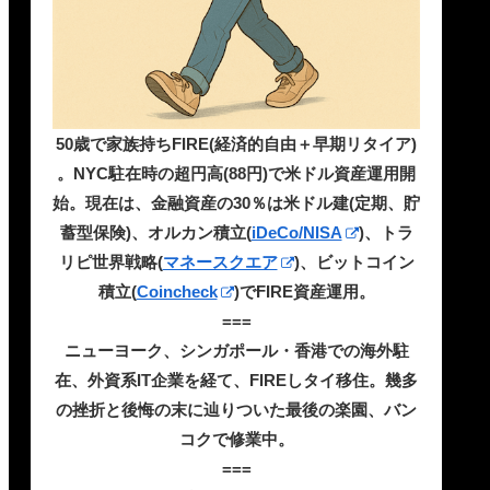
50歳で家族持ちFIRE(経済的自由＋早期リタイア)
。NYC駐在時の超円高(88円)で米ドル資産運用開
始。現在は、金融資産の30％は米ドル建(定期、貯
蓄型保険)、オルカン積立(
iDeCo/NISA
)、トラ
リピ世界戦略(
マネースクエア
)、ビットコイン
積立(
Coincheck
)でFIRE資産運用。
===
ニューヨーク、シンガポール・香港での海外駐
在、外資系IT企業を経て、FIREしタイ移住。幾多
の挫折と後悔の末に辿りついた最後の楽園、バン
コクで修業中。
===