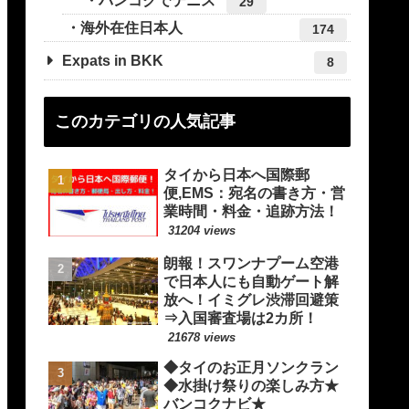
バンコクでテニス
29
海外在住日本人
174
Expats in BKK
8
このカテゴリの人気記事
タイから日本へ国際郵
便,EMS：宛名の書き方・営
業時間・料金・追跡方法！
31204 views
朗報！スワンナプーム空港
で日本人にも自動ゲート解
放へ！イミグレ渋滞回避策
⇒入国審査場は2カ所！
21678 views
◆タイのお正月ソンクラン
◆水掛け祭りの楽しみ方★
バンコクナビ★