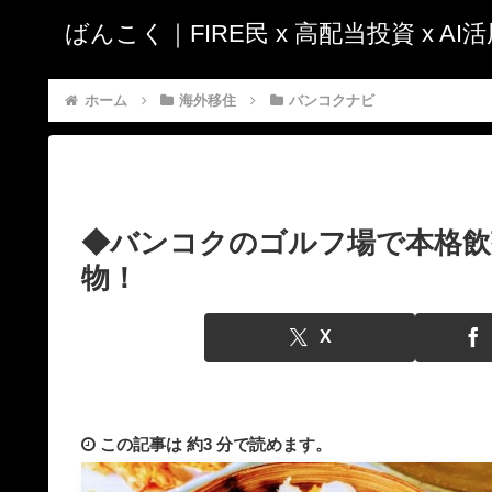
ばんこく｜FIRE民 x 高配当投資 x A
ホーム
海外移住
バンコクナビ
◆バンコクのゴルフ場で本格飲
物！
X
この記事は
約3 分
で読めます。