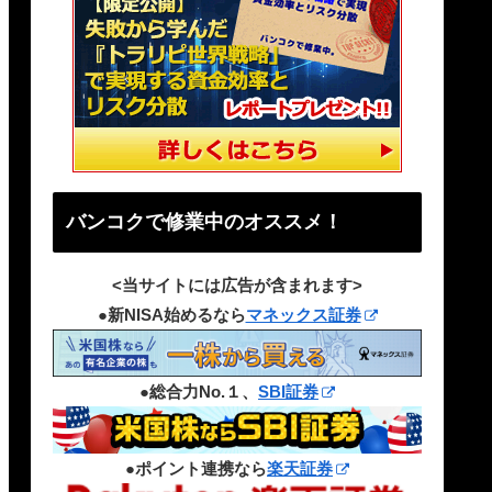
バンコクで修業中のオススメ！
<当サイトには広告が含まれます>
●新NISA始めるなら
マネックス証券
●総合力No.１、
SBI証券
●ポイント連携なら
楽天証券