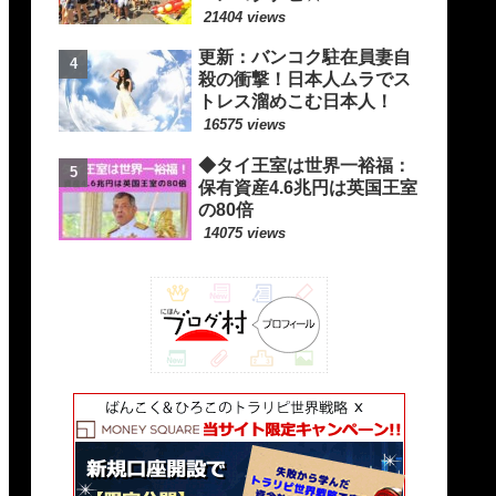
21404 views
更新：バンコク駐在員妻自
殺の衝撃！日本人ムラでス
トレス溜めこむ日本人！
16575 views
◆タイ王室は世界一裕福：
保有資産4.6兆円は英国王室
の80倍
14075 views