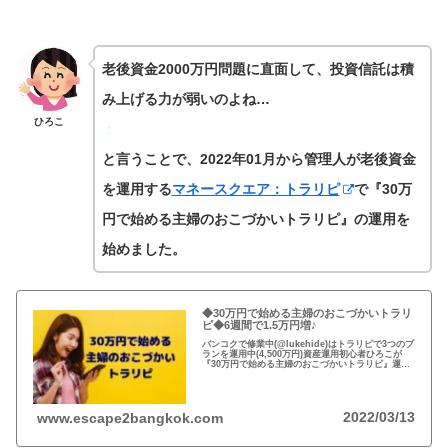
老後資金2000万円問題に直面して、投資信託は積
み上げる力が弱いのよね…
ひろこ
：
と言うことで、2022年01月から管理人が老後資金
を運用する
マネースクエア：トラリピ
で『30万
円で始める主婦のおこづかいトラリピ』の運用を
始めました。
◆30万円で始める主婦のおこづかいトラリ
ピ◆6週間で1.5万円増♪
バンコクで修業中(@lukehide)はトラリピで3つのプ
ランを運用中(4,500万円)資産運用初心者ひろこが
『30万円で始める主婦のおこづかいトラリピ』運用
開始！簡単な注文で6週間放置、いつのまにか1.5万
円(年利45％)増えた♪
2022/03/13
www.escape2bangkok.com