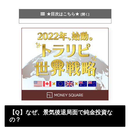
★目次はこちら★
【Q】なぜ、景気後退局面で純金投資な
の？