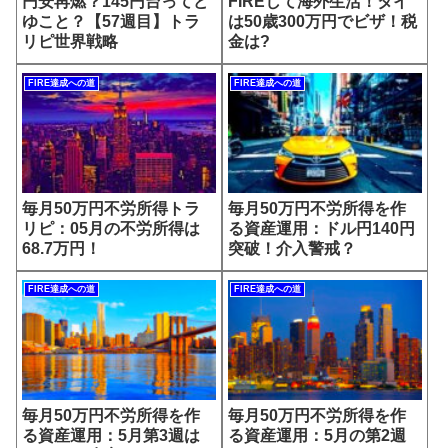
円安再燃？145円台ってど
FIREして海外生活！タイ
ゆこと？【57週目】トラ
は50歳300万円でビザ！税
リピ世界戦略
金は?
FIRE達成への道
FIRE達成への道
毎月50万円不労所得トラ
毎月50万円不労所得を作
リピ：05月の不労所得は
る資産運用：ドル円140円
68.7万円！
突破！介入警戒？
FIRE達成への道
FIRE達成への道
毎月50万円不労所得を作
毎月50万円不労所得を作
る資産運用：5月第3週は
る資産運用：5月の第2週