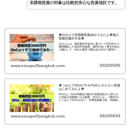
非課税投資の対象は比較的安心な投資信託です。
◆iDeCoで米国株投資始めてみたよ◆個人
型確定拠出年金◆
iDeCoとは、確定拠出年金法に基づいて2002年から
運用開始した私的年金制度。国民年金(＋厚生年金)に
上積みして、自分の意思で拠出金を自分で運用する
資産形成制度。運用益が非課税、掛金が所得控除の
対象などのメリットもあるが元本保証ではない。
2022/05/05
www.escape2bangkok.com
◆つみたてNISAでS＆P500とオルカン投資
はじめてみたよ◆
NISAは、2014年開始の株式や投資信託から得られ
た利益が非課税になる制度。NISAには、一般NISA
とつみたてNISAがあり、年間投資額上限、非課税期
間が異なる。人生後半に差し掛かった40代、50代は
NISAをどのように活用して老後資金を運用するか…
2022/05/03
www.escape2bangkok.com