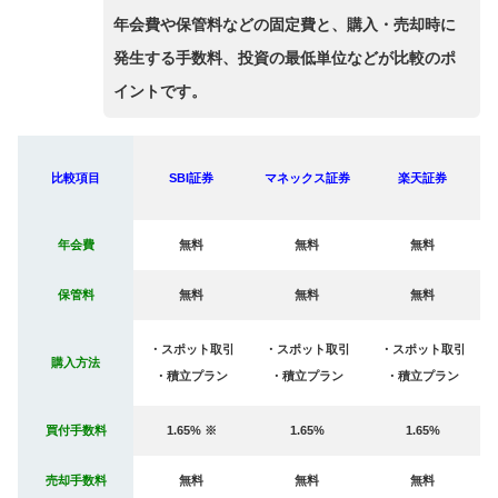
年会費や保管料などの固定費と、購入・売却時に
発生する手数料、投資の最低単位などが比較のポ
イントです。
比較項目
SBI証券
マネックス証券
楽天証券
年会費
無料
無料
無料
保管料
無料
無料
無料
・スポット取引
・スポット取引
・スポット取引
購入方法
・積立プラン
・積立プラン
・積立プラン
買付手数料
1.65% ※
1.65%
1.65%
売却手数料
無料
無料
無料