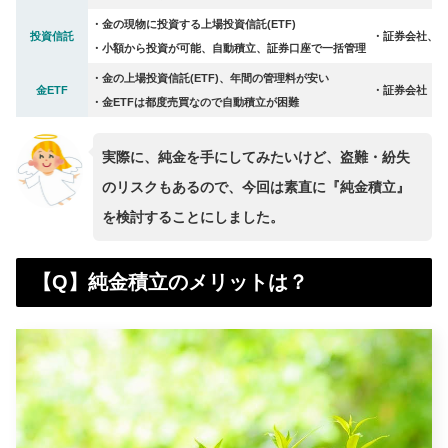
・金の現物に投資する上場投資信託(ETF)
投資信託
・証券会社、
・小額から投資が可能、自動積立、証券口座で一括管理
・金の上場投資信託(ETF)、年間の管理料が安い
金ETF
・証券会社
・金ETFは都度売買なので自動積立が困難
実際に、純金を手にしてみたいけど、盗難・紛失
のリスクもあるので、今回は素直に『純金積立』
を検討することにしました。
【Q】純金積立のメリットは？