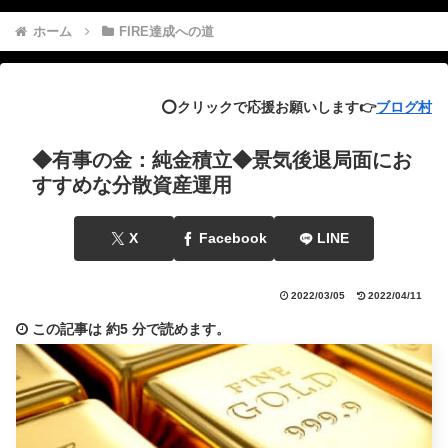
ホーム
FIRE達成への道
⭕️クリックで応援お願いします👉
ブログ村
◆有事の金：純金積立◆景気後退局面にお
すすめな分散資産運用
X
Facebook
LINE
2022/03/05
2022/04/11
この記事は
約5 分
で読めます。