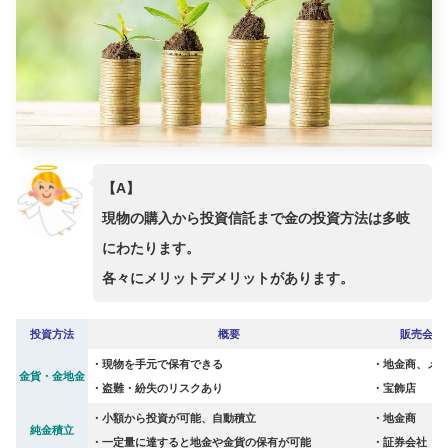
【A】
現物の購入から投資信託まで金の投資方法は多岐
にわたります。
各々にメリットデメリットがあります。
投資方法
概要
販売会社
・現物を手元で保有できる
・地金商、メ
金貨・金地金
・盗難・紛失のリスクあり
・宝飾店
・小額から投資が可能、自動積立
・地金商
純金積立
・一定量に達すると地金や金貨の保有が可能
・証券会社