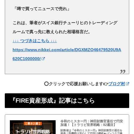
「噂で買ってニュースで売れ」
これは、筆者がスイス銀行チューリヒのトレーディング
ルームで真っ先に教えられた相場格言だ。
↓↓↓ つづきはこちら ↓↓↓
https://www.nikkei.com/article/DGXMZO46479520U9A
620C1000000/
⭕️クリックで応援お願いします👉
ブログ村
『FIRE資産形成』記事はこちら
令和のミスター円：神田財務官退任で円安
加速！【トラリピ世界戦略：82週目】
財務省は『令和のミスター円』神田財務官の退任を
発表！投機筋は安心して円安は継続🔥バンコクで修