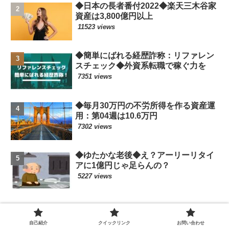
◆日本の長者番付2022◆楽天三木谷家
資産は3,800億円以上
11523 views
◆簡単にばれる経歴詐称：リファレン
スチェック◆外資系転職で稼ぐ力を
7351 views
◆毎月30万円の不労所得を作る資産運
用：第04週は10.6万円
7302 views
◆ゆたかな老後◆え？アーリーリタイ
アに1億円じゃ足らんの？
5227 views
自己紹介
クイックリンク
お問い合わせ