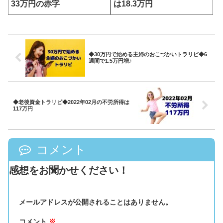
33万円の赤字
は18.3万円
◆30万円で始める主婦のおこづかいトラリピ◆6
週間で1.5万円増♪
◆老後資金トラリピ◆2022年02月の不労所得は
117万円
コメント
感想をお聞かせください！
メールアドレスが公開されることはありません。
コメント
※