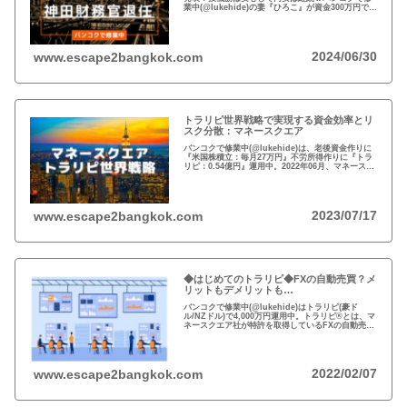
業中(@lukehide)の妻『ひろこ』が資金300万円で
『トラリピ世界戦略』運用中。：ドル円が絡まない
#AUDNZD #USDCAD #EURG...
2024/06/30
www.escape2bangkok.com
トラリピ世界戦略で実現する資金効率とリ
スク分散：マネースクエア
バンコクで修業中(@lukehide)は、老後資金作りに
『米国株積立：毎月27万円』不労所得作りに『トラ
リピ：0.54億円』運用中。2022年06月、マネースク
エアがトラリピ世界戦略をアナウンス。トラリピ世
界戦略で資金効率とリスク分散！
2023/07/17
www.escape2bangkok.com
◆はじめてのトラリピ◆FXの自動売買？メ
リットもデメリットも…
バンコクで修業中(@lukehide)はトラリピ(豪ド
ル/NZドル)で4,000万円運用中。トラリピ®とは、マ
ネースクエア社が特許を取得しているFXの自動売買
の注文方法。リスクのない投資はない、メリット・
デメリットを理解して楽しい投資を！
2022/02/07
www.escape2bangkok.com