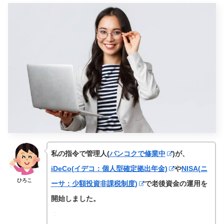
私の指令で管理人(
バンコクで修業中
)が、
iDeCo(イデコ：個人型確定拠出年金)
や
NISA(ニ
ひろこ
ーサ：少額投資非課税制度)
で老後資金の運用を
開始しました。
：