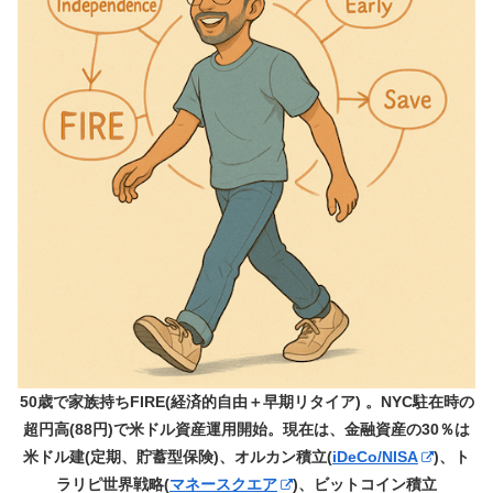
50歳で家族持ちFIRE(経済的自由＋早期リタイア) 。NYC駐在時の
超円高(88円)で米ドル資産運用開始。現在は、金融資産の30％は
米ドル建(定期、貯蓄型保険)、オルカン積立(
iDeCo/NISA
)、ト
ラリピ世界戦略(
マネースクエア
)、ビットコイン積立