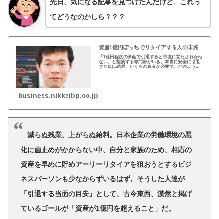
先日、気になる記事を見つけたんだけど、これっ
てどうなのかしら？？？
資産1億円ぽっちでリタイアする人の末路
「1億円程度の資産で引退すると苦境に立たされかね
ない」と指摘する専門家がいる。本当に安全に引退
するには結局、いくらの資金が必要で、どのような
ポートフォリオを組むべきなのか。
business.nikkeibp.co.jp
減らぬ残業、上がらぬ給料。日本企業の労働環境の悪
化に歯止めがかからない中、自分と家族のため、相応の
資産を早めに貯めアーリーリタイアを狙おうとするビジ
ネスパーソンも少なからずいるはず。そうした人達が
「引退する当面の目安」として、古今東西、漠然と掲げ
ているゴールが「資産が1億円を超えること」だ。