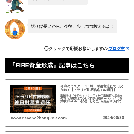
話せば長いから、今後、少しづつ教えるよ！
⭕️クリックで応援お願いします👉
ブログ村
『FIRE資産形成』記事はこちら
令和のミスター円：神田財務官退任で円安
加速！【トラリピ世界戦略：82週目】
財務省は『令和のミスター円』神田財務官の退任を
発表！投機筋は安心して円安は継続🔥バンコクで修
業中(@lukehide)の妻『ひろこ』が資金300万円で
『トラリピ世界戦略』運用中。：ドル円が絡まない
#AUDNZD #USDCAD #EURG...
2024/06/30
www.escape2bangkok.com