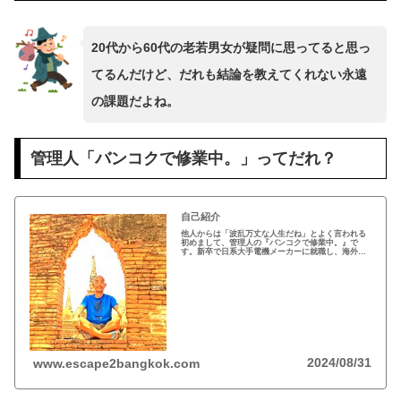
20代から60代の老若男女が疑問に思ってると思っ
てるんだけど、だれも結論を教えてくれない永遠
の課題だよね。
管理人「バンコクで修業中。」ってだれ？
自己紹介
他人からは「波乱万丈な人生だね」とよく言われる
初めまして、管理人の『バンコクで修業中。』で
す。新卒で日系大手電機メーカーに就職し、海外営
業としてニューヨーク・シンガポール・香港での海
外駐在を経験。帰国後、外資系企業へ転職。30代で
の公言通り...
2024/08/31
www.escape2bangkok.com