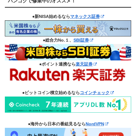
バンコクで修業中のオススメ！
●新NISA始めるなら
マネックス証券
●総合力No.１、
SBI証券
●ポイント連携なら
楽天証券
●ビットコイン積立始めるなら
コインチェック
●海外から日本の番組見るなら
NordVPN