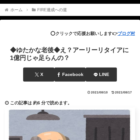
ホーム
FIRE達成への道
⭕️クリックで応援お願いします👉
ブログ村
◆ゆたかな老後◆え？アーリーリタイアに
1億円じゃ足らんの？
X
Facebook
LINE
2021/08/10
2021/08/17
この記事は
約6 分
で読めます。