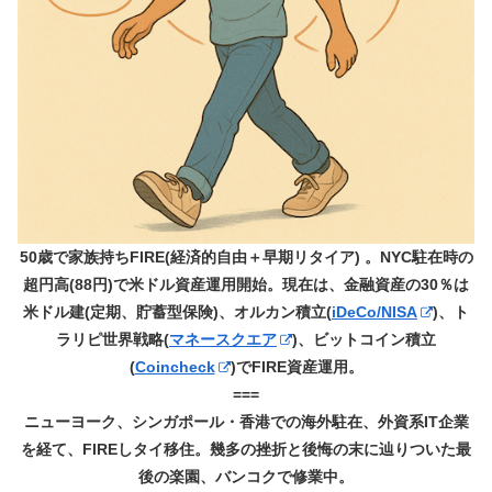
50歳で家族持ちFIRE(経済的自由＋早期リタイア) 。NYC駐在時の
超円高(88円)で米ドル資産運用開始。現在は、金融資産の30％は
米ドル建(定期、貯蓄型保険)、オルカン積立(
iDeCo/NISA
)、ト
ラリピ世界戦略(
マネースクエア
)、ビットコイン積立
(
Coincheck
)でFIRE資産運用。
===
ニューヨーク、シンガポール・香港での海外駐在、外資系IT企業
を経て、FIREしタイ移住。幾多の挫折と後悔の末に辿りついた最
後の楽園、バンコクで修業中。