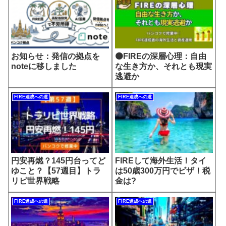
お知らせ：発信の拠点を
🟠FIREの深層心理：自由
noteに移しました
な生き方か、それとも現実
逃避か
FIRE達成への道
FIRE達成への道
円安再燃？145円台ってど
FIREして海外生活！タイ
ゆこと？【57週目】トラ
は50歳300万円でビザ！税
リピ世界戦略
金は?
FIRE達成への道
FIRE達成への道