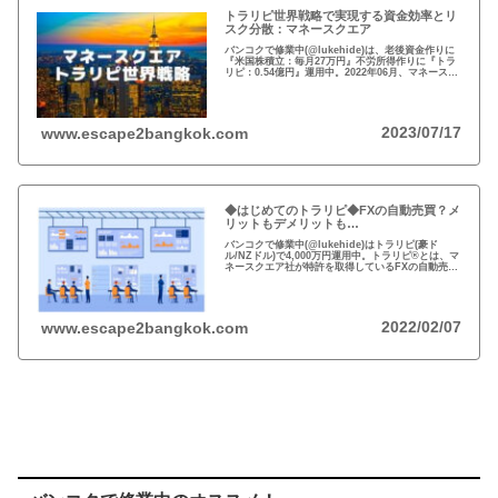
トラリピ世界戦略で実現する資金効率とリ
スク分散：マネースクエア
バンコクで修業中(@lukehide)は、老後資金作りに
『米国株積立：毎月27万円』不労所得作りに『トラ
リピ：0.54億円』運用中。2022年06月、マネースク
エアがトラリピ世界戦略をアナウンス。トラリピ世
界戦略で資金効率とリスク分散！
2023/07/17
www.escape2bangkok.com
◆はじめてのトラリピ◆FXの自動売買？メ
リットもデメリットも…
バンコクで修業中(@lukehide)はトラリピ(豪ド
ル/NZドル)で4,000万円運用中。トラリピ®とは、マ
ネースクエア社が特許を取得しているFXの自動売買
の注文方法。リスクのない投資はない、メリット・
デメリットを理解して楽しい投資を！
2022/02/07
www.escape2bangkok.com