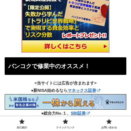
バンコクで修業中のオススメ！
<当サイトには広告が含まれます>
●新NISA始めるなら
マネックス証券
●総合力No.１、
SBI証券
自己紹介
クイックリンク
お問い合わせ