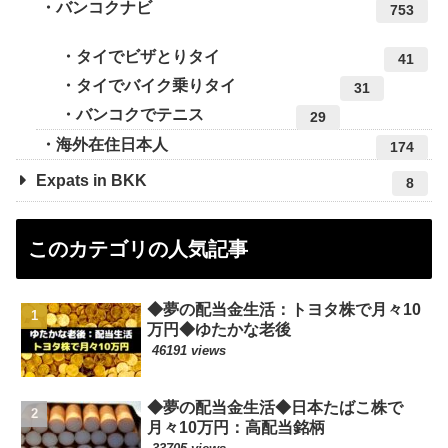
バンコクナビ
753
タイでビザとりタイ
41
タイでバイク乗りタイ
31
バンコクでテニス
29
海外在住日本人
174
Expats in BKK
8
このカテゴリの人気記事
◆夢の配当金生活：トヨタ株で月々10
万円◆ゆたかな老後
46191 views
◆夢の配当金生活◆日本たばこ株で
月々10万円：高配当銘柄