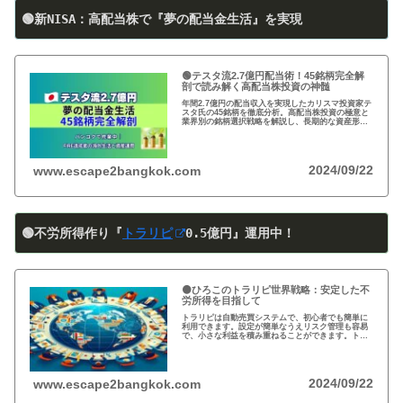
🟢新NISA：高配当株で『夢の配当金生活』を実現
🟢テスタ流2.7億円配当術！45銘柄完全解
剖で読み解く高配当株投資の神髄
年間2.7億円の配当収入を実現したカリスマ投資家テ
スタ氏の45銘柄を徹底分析。高配当株投資の極意と
業界別の銘柄選択戦略を解説し、長期的な資産形成
のヒントを提供します。
2024/09/22
www.escape2bangkok.com
🟢不労所得作り『
トラリピ
0
.5
億円』運用中！
🟠ひろこのトラリピ世界戦略：安定した不
労所得を目指して
トラリピは自動売買システムで、初心者でも簡単に
利用できます。設定が簡単なうえリスク管理も容易
で、小さな利益を積み重ねることができます。トラ
リピの仕組み・戦略・メリット・デメリットを詳し
く紹介しています。運用を検討中の方は必見です!
2024/09/22
www.escape2bangkok.com