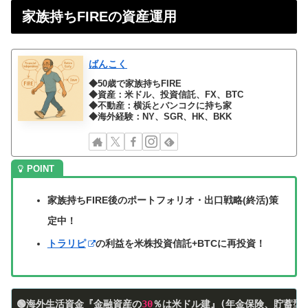
家族持ちFIREの資産運用
ばんこく
◆50歳で家族持ちFIRE
◆資産：米ドル、投資信託、FX、BTC
◆不動産：横浜とバンコクに持ち家
◆海外経験：NY、SGR、HK、BKK
家族持ちFIRE後のポートフォリオ・出口戦略(終活)策
定中！
トラリピ
の利益を米株投資信託+BTCに再投資！
🟢海外生活資金『
金融資産の
30
％は米ドル建
』(年金保険、貯蓄型