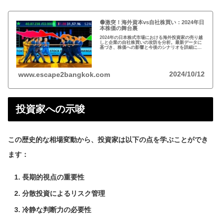
🟢激突！海外資本vs自社株買い：2024年日
本株価の舞台裏
2024年の日本株式市場における海外投資家の売り越
しと企業の自社株買いの攻防を分析。最新データに
基づき、株価への影響と今後のシナリオを詳細に解
説。投資家必見の市場動向レポート。
2024/10/12
www.escape2bangkok.com
投資家への示唆
この歴史的な相場変動から、投資家は以下の点を学ぶことができ
ます：
長期的視点の重要性
分散投資によるリスク管理
冷静な判断力の必要性