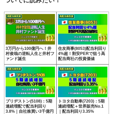
ついでに読みたい！
高配当株投資
高配当株投資
3万円から100億円へ！井
住友商事(8053)配当利回り
村俊哉の逆転人生と井村フ
4%超！割安PERで狙う高
ァンド誕生
配当商社の投資価値
高配当株投資
高配当株投資
ブリヂストン(5108)：5期
トヨタ自動車(7203)：5期
連続増配で配当利回り
連続増配＋世界販売No.1
3.8%｜自社株買い3千億円
｜配当利回り3.35%