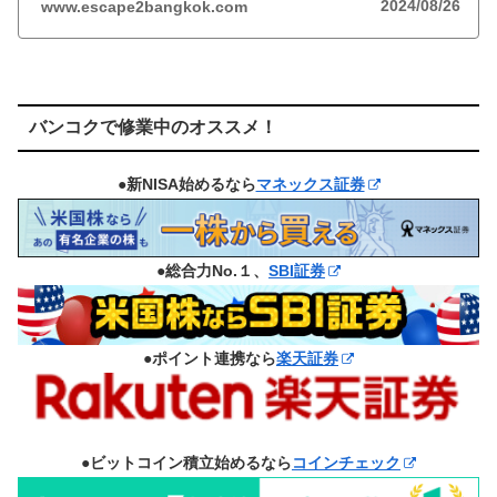
2024/08/26
www.escape2bangkok.com
バンコクで修業中のオススメ！
●新NISA始めるなら
マネックス証券
●総合力No.１、
SBI証券
●ポイント連携なら
楽天証券
●ビットコイン積立始めるなら
コインチェック