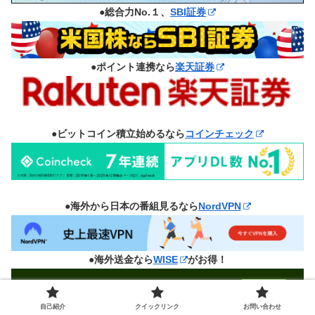
●総合力No.１、
SBI証券
●ポイント連携なら
楽天証券
●ビットコイン積立始めるなら
コインチェック
●海外から日本の番組見るなら
NordVPN
●海外送金なら
WISE
がお得！
自己紹介
クイックリンク
お問い合わせ