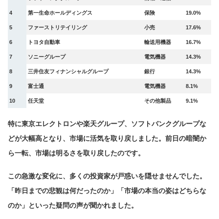
4
第一生命ホールディングス
保険
19.0%
5
ファーストリテイリング
小売
17.6%
6
トヨタ自動車
輸送用機器
16.7%
7
ソニーグループ
電気機器
14.3%
8
三井住友フィナンシャルグループ
銀行
14.3%
9
富士通
電気機器
8.1%
10
任天堂
その他製品
9.1%
特に東京エレクトロンや楽天グループ、ソフトバンクグループな
どが大幅高となり、市場に活気を取り戻しました。前日の暗闇か
ら一転、市場は明るさを取り戻したのです。
この急激な変化に、多くの投資家が戸惑いを隠せませんでした。
「昨日までの悲観は何だったのか」「市場の本当の姿はどちらな
のか」といった疑問の声が聞かれました。