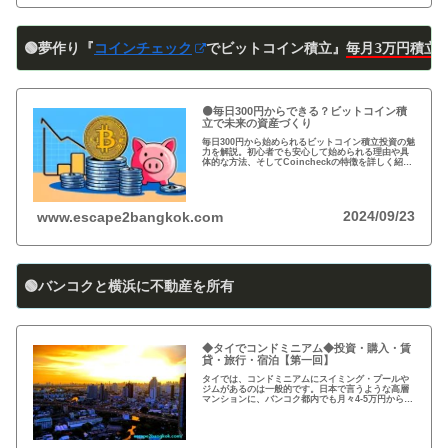
🟢夢作り『
コインチェック
でビットコイン積立』
毎月3万円積立
🟠毎日300円からできる？ビットコイン積
立で未来の資産づくり
毎日300円から始められるビットコイン積立投資の魅
力を解説。初心者でも安心して始められる理由や具
体的な方法、そしてCoincheckの特徴を詳しく紹
介。将来の資産形成に向けた新しい投資方法を探る
方必見！
2024/09/23
www.escape2bangkok.com
🟢バンコクと横浜に不動産を所有
◆タイでコンドミニアム◆投資・購入・賃
貸・旅行・宿泊【第一回】
タイでは、コンドミニアムにスイミング・プールや
ジムがあるのは一般的です。日本で言うような高層
マンションに、バンコク都内でも月々4-5万円から賃
貸・レンタルができます。旅行、ロングステイ、駐
在、現地採用で、タイ王国に短期・長期で滞在され
る際に…