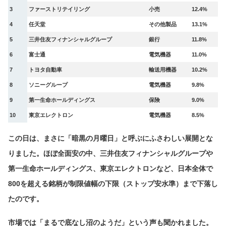
3
ファーストリテイリング
小売
12.4%
4
任天堂
その他製品
13.1%
5
三井住友フィナンシャルグループ
銀行
11.8%
6
富士通
電気機器
11.0%
7
トヨタ自動車
輸送用機器
10.2%
8
ソニーグループ
電気機器
9.8%
9
第一生命ホールディングス
保険
9.0%
10
東京エレクトロン
電気機器
8.5%
この日は、まさに「暗黒の月曜日」と呼ぶにふさわしい展開とな
りました。ほぼ全面安の中、三井住友フィナンシャルグループや
第一生命ホールディングス、東京エレクトロンなど、日本全体で
800を超える銘柄が制限値幅の下限（ストップ安水準）まで下落し
たのです。
市場では「まるで底なし沼のようだ」という声も聞かれました。