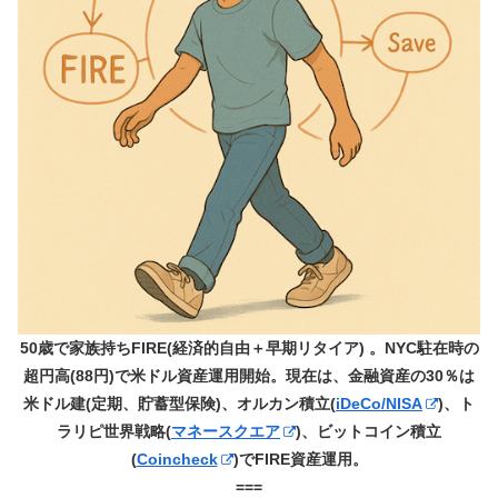
50歳で家族持ちFIRE(経済的自由＋早期リタイア) 。NYC駐在時の
超円高(88円)で米ドル資産運用開始。現在は、金融資産の30％は
米ドル建(定期、貯蓄型保険)、オルカン積立(
iDeCo/NISA
)、ト
ラリピ世界戦略(
マネースクエア
)、ビットコイン積立
(
Coincheck
)でFIRE資産運用。
===