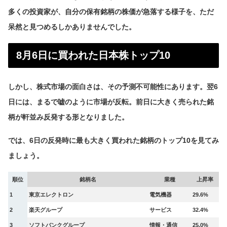
多くの投資家が、自分の保有銘柄の株価が急落する様子を、ただ
呆然と見つめるしかありませんでした。
8月6日に買われた日本株トップ10
しかし、株式市場の面白さは、その予測不可能性にあります。翌6
日には、まるで嘘のように市場が反転。前日に大きく売られた銘
柄が軒並み反発する形となりました。
では、6日の反発時に最も大きく買われた銘柄のトップ10を見てみ
ましょう。
順位
銘柄名
業種
上昇率
1
東京エレクトロン
電気機器
29.6%
2
楽天グループ
サービス
32.4%
3
ソフトバンクグループ
情報・通信
25.0%