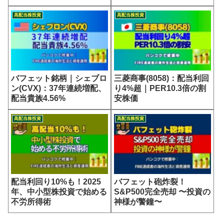
高配当株投資
高配当株投資
バフェット銘柄｜シェブロ
三菱商事(8058)：配当利回
ン(CVX)：37年連続増配、
り4%超｜PER10.3倍の割
配当貴族4.56%
安株価
高配当株投資
高配当株投資
配当利回り10%も！2025
バフェット砲炸裂！
年、中小型株投資で始める
S&P500完全売却 〜投資の
不労所得術
神様が警鐘〜