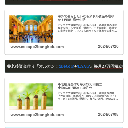
海外で暮らしたいなら米ドル資産を増や
せ！FIRE+海外生活
バンコクで修業中(@lukehide)は、金融資産の20％
程度を米ドルで保有・運用中。中長期的に、海外で
の生活を想定している人は米ドルを保有する事がお
すすめ。円安で資産の目減りが気になる方、検討の
時期です！
2024/07/20
www.escape2bangkok.com
🟢老後資金作り『オルカン：
iDeCo
+
NISA
』
毎月27万円積立中
◆老後資金作り毎月27万円積立
◆iDeCo+NISA：10月分
バンコクで修業中(@lukehide)は、老後資金作り
『投資信託：毎月27万円積立』不労所得作りに『ト
ラリピ：0.5億円』運用中。毎月27万円、eMAXIS
Slim 米国株式(S＆P500)/全世界株式(オール・カン
トリー)を買付中。
2024/07/08
www.escape2bangkok.com