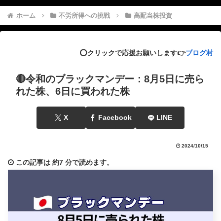
ホーム
不労所得への挑戦
高配当株投資
⭕️クリックで応援お願いします👉
ブログ村
🔴令和のブラックマンデー：8月5日に売ら
れた株、6日に買われた株
X
Facebook
LINE
2024/10/15
この記事は
約7 分
で読めます。