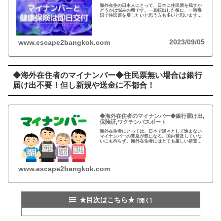
海外在住の日本人にとって、日本に住民票を残すか
どうかは悩みの種です。一旦転出した後に、一時帰
国で住民票を戻したいと思う方も多いと思います。
住民票が受理されると、市民税(住民税)、年金保険料
の支払い義務も発生します。
2023/09/05
www.escape2bangkok.com
◆海外在住者のマイナンバー◆住民票無い場合は銀行
届け出不要！但し新規や送金に不都合！
◆海外在住者のマイナンバー◆銀行届け出,
保険証,ワクチンパスポート
海外在住者にとっては、日本で遅々として進まない
マイナンバーの普及が気になる。国内普及していな
いにも拘らず、海外在住者にはとても厳しい措置は
納得がいかない…政府は税金の無駄遣いを取り返そ
うと免許証や保険証と一体化を進めようと画策する
も…
www.escape2bangkok.com
★目次はこちら★