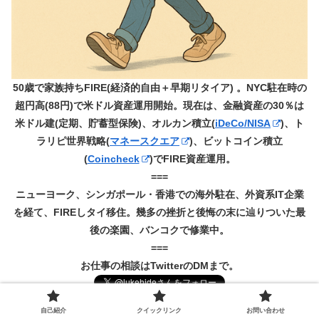
50歳で家族持ちFIRE(経済的自由＋早期リタイア) 。NYC駐在時の
超円高(88円)で米ドル資産運用開始。現在は、金融資産の30％は
米ドル建(定期、貯蓄型保険)、オルカン積立(
iDeCo/NISA
)、ト
ラリピ世界戦略(
マネースクエア
)、ビットコイン積立
(
Coincheck
)でFIRE資産運用。
===
ニューヨーク、シンガポール・香港での海外駐在、外資系IT企業
を経て、FIREしタイ移住。幾多の挫折と後悔の末に辿りついた最
後の楽園、バンコクで修業中。
===
お仕事の相談はTwitterのDMまで。
自己紹介
クイックリンク
お問い合わせ