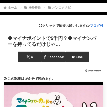
ホーム
海外移住
バンコクナビ
⭕️クリックで応援お願いします👉
ブログ村
◆マイナポイントで5千円？◆マイナンバ
ーを持ってるだけじゃ…
X
Facebook
LINE
2020/08/30
この記事は
約5 分
で読めます。