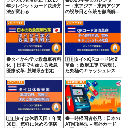
クレカの署名廃止？2025
🟠2025年春節カレンダ
年クレジットカード決済方
ー：東アジア・東南アジア
法が変わる
の祝祭日と伝統を徹底解
説！
バンコクナビ
バンコクナビ
🟠タイから学ぶ救急車有料
🇹🇭タイのQRコード決済
化 ｜日本でも始まる救急
革命 ：政府主導で実現し
医療改革- 茨城県が挑む
た究極のキャッシュレス社
7700円の選定療養費が示
会
す医療サービスの未来
バンコクナビ
海外在住日本人
🇹🇭タイは休暇天国！年間
🟠一時帰国者必見！日本の
30日、気軽に休める傷病
ATM攻略法 – 海外カード