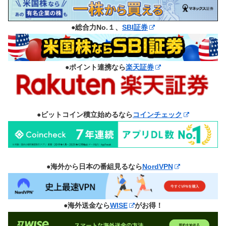
●総合力No.１、
SBI証券
●ポイント連携なら
楽天証券
●ビットコイン積立始めるなら
コインチェック
●海外から日本の番組見るなら
NordVPN
●海外送金なら
WISE
がお得！