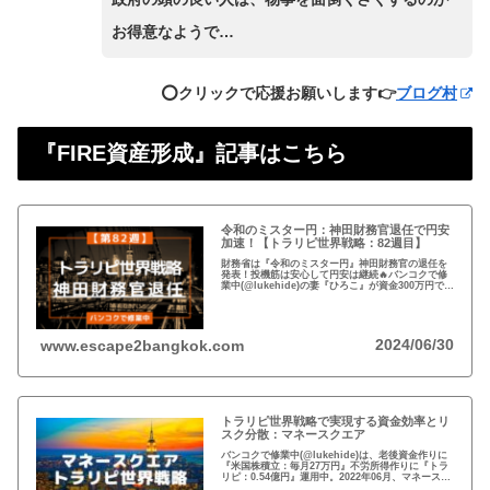
お得意なようで…
⭕️クリックで応援お願いします👉
ブログ村
『FIRE資産形成』記事はこちら
令和のミスター円：神田財務官退任で円安
加速！【トラリピ世界戦略：82週目】
財務省は『令和のミスター円』神田財務官の退任を
発表！投機筋は安心して円安は継続🔥バンコクで修
業中(@lukehide)の妻『ひろこ』が資金300万円で
『トラリピ世界戦略』運用中。：ドル円が絡まない
#AUDNZD #USDCAD #EURG...
2024/06/30
www.escape2bangkok.com
トラリピ世界戦略で実現する資金効率とリ
スク分散：マネースクエア
バンコクで修業中(@lukehide)は、老後資金作りに
『米国株積立：毎月27万円』不労所得作りに『トラ
リピ：0.54億円』運用中。2022年06月、マネースク
エアがトラリピ世界戦略をアナウンス。トラリピ世