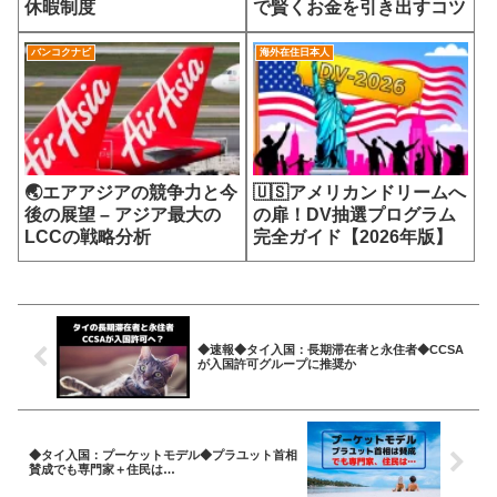
休暇制度
で賢くお金を引き出すコツ
バンコクナビ
海外在住日本人
🌏エアアジアの競争力と今
🇺🇸アメリカンドリームへ
後の展望 – アジア最大の
の扉！DV抽選プログラム
LCCの戦略分析
完全ガイド【2026年版】
◆速報◆タイ入国：長期滞在者と永住者◆CCSA
が入国許可グループに推奨か
◆タイ入国：プーケットモデル◆プラユット首相
賛成でも専門家＋住民は…