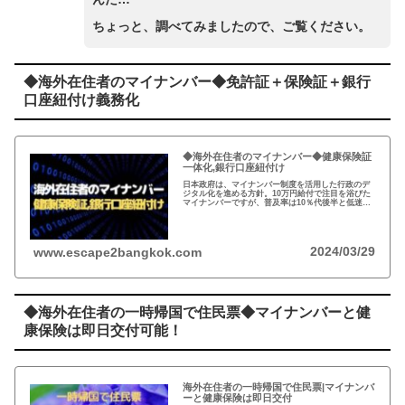
ちょっと、調べてみましたので、ご覧ください。
◆海外在住者のマイナンバー◆免許証＋保険証＋銀行
口座紐付け義務化
◆海外在住者のマイナンバー◆健康保険証
一体化,銀行口座紐付け
日本政府は、マイナンバー制度を活用した行政のデ
ジタル化を進める方針。10万円給付で注目を浴びた
マイナンバーですが、普及率は10％代後半と低迷
中。浸透させたい政府は、健康保険証との一体化や
銀行口座との紐付けに躍起だが…
2024/03/29
www.escape2bangkok.com
◆海外在住者の一時帰国で住民票◆マイナンバーと健
康保険は即日交付可能！
海外在住者の一時帰国で住民票|マイナンバ
ーと健康保険は即日交付