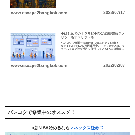
界戦略で資金効率とリスク分散！
2023/07/17
www.escape2bangkok.com
◆はじめてのトラリピ◆FXの自動売買？メ
リットもデメリットも…
バンコクで修業中(@lukehide)はトラリピ(豪ド
ル/NZドル)で4,000万円運用中。トラリピ®とは、マ
ネースクエア社が特許を取得しているFXの自動売買
の注文方法。リスクのない投資はない、メリット・
デメリットを理解して楽しい投資を！
2022/02/07
www.escape2bangkok.com
バンコクで修業中のオススメ！
●新NISA始めるなら
マネックス証券