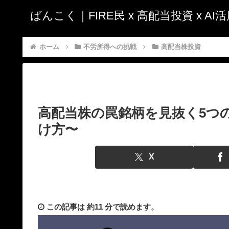
ばんこく｜FIRE民 x 高配当投資 x A
ホーム
不労所得への挑戦
高配当株投資
高配当株の罠銘柄を見抜く5つ
け方〜
X
この記事は
約11 分
で読めます。