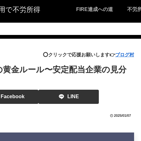
I活用で不労所得
FIRE達成への道
不労
⭕️クリックで応援お願いします👉
ブログ村
の黄金ルール〜安定配当企業の見分
Facebook
LINE
2025/01/07