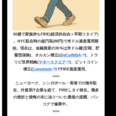
50歳で家族持ちFIRE(経済的自由＋早期リタイア)
。NYC駐在時の超円高(88円)で米ドル資産運用開
始。現在は、金融資産の30％は米ドル建(定期、貯
蓄型保険)、オルカン積立(
iDeCo/NISA
)、トラ
リピ世界戦略(
マネースクエア
)、ビットコイン
積立(
Coincheck
)でFIRE資産運用。
===
ニューヨーク、シンガポール・香港での海外駐
在、外資系IT企業を経て、FIREしタイ移住。幾多
の挫折と後悔の末に辿りついた最後の楽園、バン
コクで修業中。
===