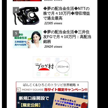
◆夢の配当金生活◆NTTの
株で月々10万円◆増収増益
で過去最高
22305 views
◆夢の配当金生活◆三井住
友FGで月々10万円：高配当
銘柄
20424 views