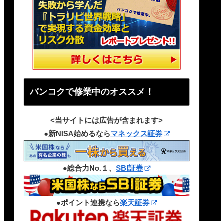
バンコクで修業中のオススメ！
<当サイトには広告が含まれます>
●新NISA始めるなら
マネックス証券
●総合力No.１、
SBI証券
●ポイント連携なら
楽天証券