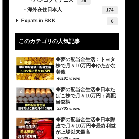
バンコクでテニス
29
海外在住日本人
174
Expats in BKK
8
このカテゴリの人気記事
◆夢の配当金生活：トヨタ
株で月々10万円◆ゆたかな
老後
46191 views
◆夢の配当金生活◆日本た
ばこ株で月々10万円：高配
当銘柄
33705 views
◆夢の配当金生活◆日本郵
政で月々10万円◆最終利益
が上場以来最高
28530 views