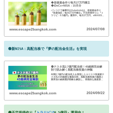
◆老後資金作り毎月27万円積立
◆iDeCo+NISA：10月分
バンコクで修業中(@lukehide)は、老後資金作り
『投資信託：毎月27万円積立』不労所得作りに『ト
ラリピ：0.5億円』運用中。毎月27万円、eMAXIS
Slim 米国株式(S＆P500)/全世界株式(オール・カン
トリー)を買付中。
2024/07/08
www.escape2bangkok.com
🟢新NISA：高配当株で『夢の配当金生活』を実現
🟢テスタ流2.7億円配当術！45銘柄完全解
剖で読み解く高配当株投資の神髄
年間2.7億円の配当収入を実現したカリスマ投資家テ
スタ氏の45銘柄を徹底分析。高配当株投資の極意と
業界別の銘柄選択戦略を解説し、長期的な資産形成
のヒントを提供します。
2024/09/22
www.escape2bangkok.com
🟢不労所得作り『
トラリピ
0.5億円』運用中！