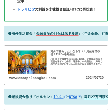
定中！
トラリピ
の利益を米株投資信託+BTCに再投資！
🟢海外生活資金『
金融資産の30％は米ドル建
』(年金保険、貯蓄型
海外で暮らしたいなら米ドル資産を増や
せ！FIRE+海外生活
バンコクで修業中(@lukehide)は、金融資産の20％
程度を米ドルで保有・運用中。中長期的に、海外で
の生活を想定している人は米ドルを保有する事がお
すすめ。円安で資産の目減りが気になる方、検討の
時期です！
2024/07/20
www.escape2bangkok.com
🟢老後資金作り『オルカン：
iDeCo
+
NISA
』
毎月27万円積立