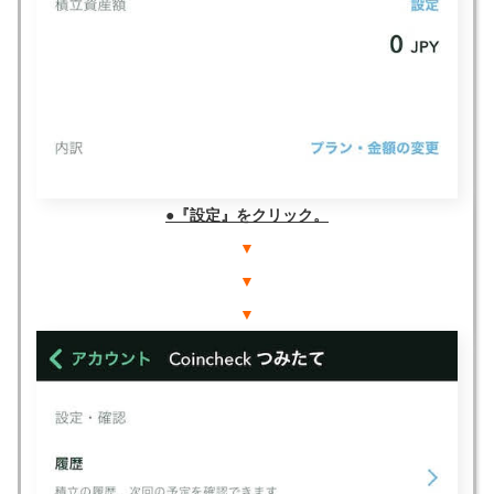
●『設定』をクリック。
▼
▼
▼