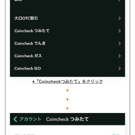
●『Coincheckつみたて』をクリック
▼
▼
▼