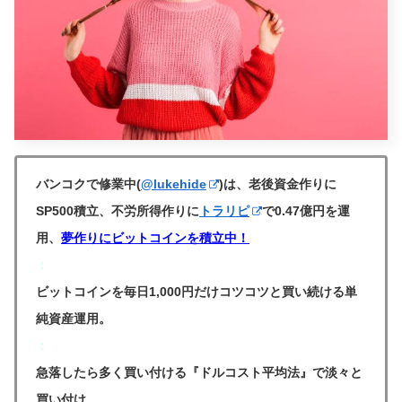
バンコクで修業中(
@lukehide
)は、老後資金作りに
SP500積立、不労所得作りに
トラリピ
で0.47億円を運
用、
夢作りにビットコインを積立中！
：
ビットコインを毎日1,000円だけコツコツと買い続ける単
純資産運用。
：
急落したら多く買い付ける『ドルコスト平均法』で淡々と
買い付け。