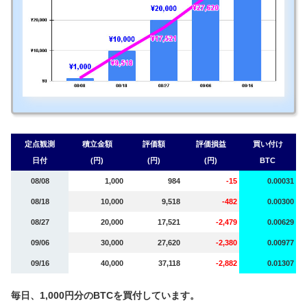
定点観測
積立金額
評価額
評価損益
買い付け
日付
(円)
(円)
(円)
BTC
08/08
1,000
984
-15
0.00031
08/18
10,000
9,518
-482
0.00300
08/27
20,000
17,521
-2,479
0.00629
09/06
30,000
27,620
-2,380
0.00977
09/16
40,000
37,118
-2,882
0.01307
毎日、1,000円分のBTCを買付しています。