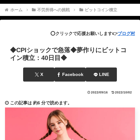
ホーム
不労所得への挑戦
ビットコイン積立
⭕️クリックで応援お願いします👉
ブログ村
◆CPIショックで急落◆夢作りにビットコ
イン積立：40日目◆
X
Facebook
LINE
2022/09/16
2022/10/02
この記事は
約6 分
で読めます。