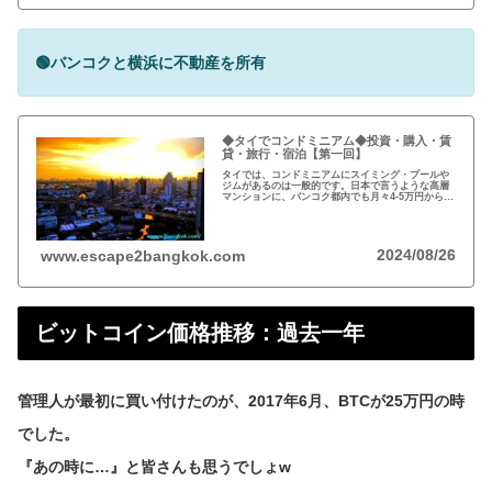
🟢バンコクと横浜に不動産を所有
◆タイでコンドミニアム◆投資・購入・賃
貸・旅行・宿泊【第一回】
タイでは、コンドミニアムにスイミング・プールや
ジムがあるのは一般的です。日本で言うような高層
マンションに、バンコク都内でも月々4-5万円から賃
貸・レンタルができます。旅行、ロングステイ、駐
在、現地採用で、タイ王国に短期・長期で滞在され
る際に…
2024/08/26
www.escape2bangkok.com
ビットコイン価格推移：過去一年
管理人が最初に買い付けたのが、2017年6月、BTCが25万円の時
でした。
『あの時に…』と皆さんも思うでしょw