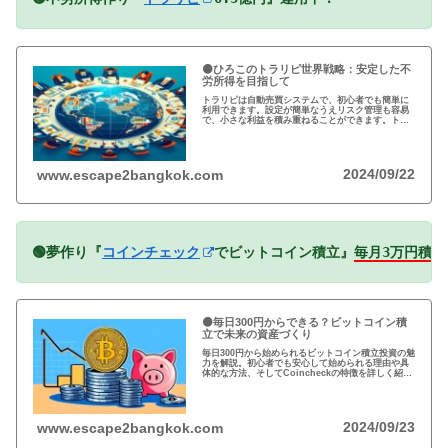
🟠ひろこのトラリピ世界戦略：安定した不
労所得を目指して
トラリピは自動売買システムで、初心者でも簡単に
利用できます。設定が簡単なうえリスク管理も容易
で、小さな利益を積み重ねることができます。トラ
リピの仕組み・戦略・メリット・デメリットを詳し
く紹介しています。運用を検討中の方は必見です!
2024/09/22
www.escape2bangkok.com
🟢夢作り『
コインチェック
でビットコイン積立』
毎月3万円積立
🟠毎日300円からできる？ビットコイン積
立で未来の資産づくり
毎日300円から始められるビットコイン積立投資の魅
力を解説。初心者でも安心して始められる理由や具
体的な方法、そしてCoincheckの特徴を詳しく紹
介。将来の資産形成に向けた新しい投資方法を探る
方必見！
2024/09/23
www.escape2bangkok.com