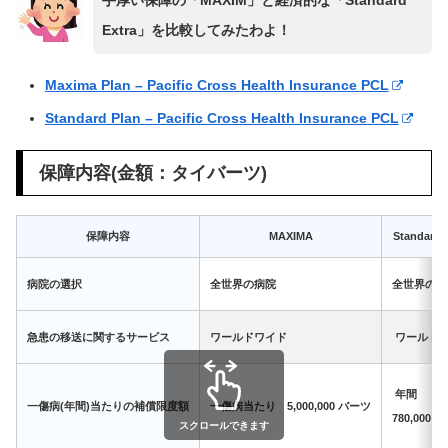
Extra」を比較してみたわよ！
Maxima Plan – Pacific Cross Health Insurance PCL
Standard Plan – Pacific Cross Health Insurance PCL
保障内容(金額：タイバーツ)
保障内容
MAXIMA
Standard 
病院の選択
全世界の病院
全世界の病
急患の移送に関するサービス
ワールドワイド
ワールド
年間
一傷病(年間)当たりの補償限度額
一傷病当たり 5,000,000 バーツ
780,000 
スクロールできます