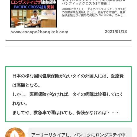
パシフィッククロスを1年更新！
2018年に加入した、タイのパシフィック・クロス社
の医療保険を更新しました。更新する寸前に、健康
保険必須はタイ国外で発給の『NON-OA』のみとの
情報が入りましたので、今回は条件を満たさない、
医療保険に更新しました。◆タイのロングステイビ
ザ対応健康保険◆パシフィッククロスを1年更新！
2021/01/13
www.escape2bangkok.com
日本の様な国民健康保険がないタイの外国人には、医療費
は高額となる。
しかし、医療保険がなければ、タイの病院は診察してはく
れない。
ましてや、救急車で運ばれても、保険がなければ・・・
アーリーリタイアし、バンコクにロングステイ中