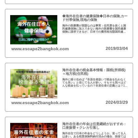
◆海外在住者の健康保険◆日本の保険,カー
ド付帯保険,現地の保険
海外の医療費が高額なのは事実：住民票を抜くと国
民健康保険に加入できない海外の医療費を国民健康
保険に請求できるが、日本での費用相当額国民健康
保険は残さず、クレジットカードの『海外旅行者保
険』と現地の保険を併用するのが得策
2019/03/04
www.escape2bangkok.com
海外在住者の税金基本情報：国税(所得税)
＋地方税(住民税)
海外に移り住めば『非居住者扱いで税金を払わなく
ても良い』と信じてる人が多い。そもそも我々はど
んな税金を払っているの？非居住者の定義とは？1月
1日に日本に住んでなければ税金を払わなくても良い
って本当？海外在住者の税金には、疑問が多い…
2024/03/29
www.escape2bangkok.com
海外在住者の年金は任意継続がおすすめ：
口座振替＋クレカ引落し
海外在住で日本の年金をどうしようか、迷ってる人
は多い。ある程度保険料納付済みの場合、掛捨ては