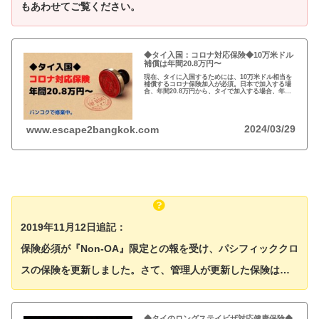
もあわせてご覧ください。
◆タイ入国：コロナ対応保険◆10万米ドル
補償は年間20.8万円〜
現在、タイに入国するためには、10万米ドル相当を
補償するコロナ保険加入が必須。日本で加入する場
合、年間20.8万円から、タイで加入する場合、年間
23.4万円から。いずれも日本のタイ大使館に申請す
る際に、英文の医療保証書の提出必須。
2024/03/29
www.escape2bangkok.com
2019年11月12日追記：
保険必須が『Non-OA』限定との報を受け、パシフィッククロ
スの保険を更新しました。
さて、管理人が更新した保険は…
◆タイのロングステイビザ対応健康保険◆