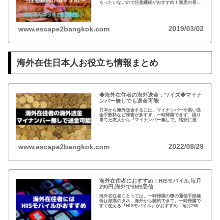
もったいないので任意継続がおすすめ！資産の長期
運用という観点から、日本は安全な投資先だと思い
ます。人生100年の時代らしいですし…
2019/03/02
www.escape2bangkok.com
海外在住日本人お役立ち情報まとめ
◆海外在住者の海外送金：ワイズ◆マイナ
ンバー無しでも送金可能
日本から海外送金するには、マイナンバーや高い送
金手数料など障害が多すぎ…一時帰国できず、困り
果てた友人から『マイナンバー無しで、格安に送金
できた！』と。2011年にイギリスで創業したワイ
ズ、既存の銀行ネットを使わない送金システムと
は？
2022/08/29
www.escape2bangkok.com
海外在住者におすすめ！HISモバイル,毎月
290円,海外でSMS受信
海外在住者にとっては、一時帰国の際の通信手段確
保は頭痛のタネ…海外から契約できて、一時帰国で
すぐ使える『HISモバイル』がおすすめ！毎月290円
で日本の電話番号が保持できて、海外でSMSが受信
可能！