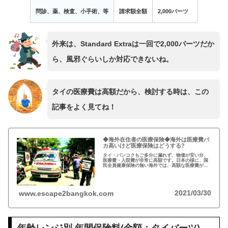
問診、薬、検査、小手術、等
請求額全額
2,000バーツ
外来は、Standard Extraは一回で2,000バーツだか
ら、風邪ぐらいしか対応できないね。
タイの医療費は高額だから、検討する時は、この
記事をよく見てね！
◆海外在住者の医療保険◆海外は医療費バ
カ高いけど医療保険はどうする?
タイ・バンコクもご多分に漏れず、物価が安い分、
医療費・入院費が非常に高額です。日本の様に、国
民全員健康保険の無い海外では、高額な医療費が問
題になります。 ：特に、海外移住・ロングステイ
を目指す年齢の方々には、心配の種です。また、民
間の医療保険に入っても、歯科治療はカバーされま
せん。
2021/03/30
www.escape2bangkok.com