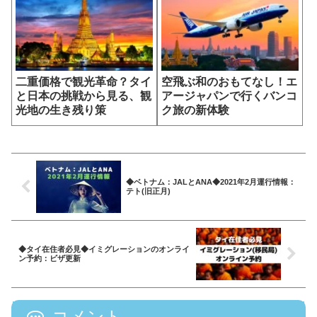
二重価格で観光革命？タイ
空飛ぶ和のおもてなし！エ
と日本の挑戦から見る、観
アージャパンで行くバンコ
光地の生き残り策
ク旅の新体験
◆ベトナム：JALとANA◆2021年2月運行情報：
テト(旧正月)
◆タイ在住者必見◆イミグレーションのオンライ
ン予約：ビザ更新
コメント