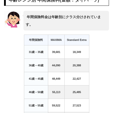
年齢レンジ別 年間保険料(金額：タイバーツ)
年間保険料金は年齢別にクラス分けされていま
す。
年間保険料
MAXIMA
Standard Extra
31歳 – 35歳
39,681
18,349
36歳 – 40歳
44,090
20,388
41歳 – 45歳
48,449
22,427
46歳 – 50歳
55,113
25,485
51歳 – 55歳
59,522
27,523