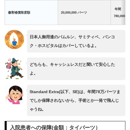
年間
傷害補償限度額
20,000,000 バーツ
780,000 
日本人御用達のバムルン、サミティベ、バンコ
ク・ホスピタルはカバーしているよ。
どちらも、キャッシュレスだと聞いて安心した
よ。
Standard Extra(以下、SE)は、年間78万バーツま
でしか保障されないから、手術とか一発で飛んじ
ゃうね。
入院患者への保障(金額：タイバーツ）