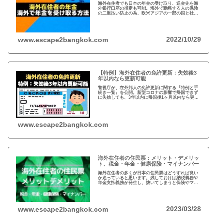
海外在住者でも日本の年金の受け取り、送金先を海
外銀行口座の指定も可能。海外で勤務する人の保険
の二重払い防止の為、欧米アジアの一部の国と社会
保障協定を締結。年金は、受給開始年齢に到達した
時点で請求可能、自ら請求手続きが必要。
2022/10/29
www.escape2bangkok.com
【特例】海外在住者の免許更新：失効後3
年以内なら更新可能
警視庁が、在外邦人の免許更新に関する『特例と手
続き一覧』を公開。新型コロナの影響で帰国できず
に失効しても、3年以内に帰国後1ヶ月以内なら更新
可能。また、海外で免許を取得している場合、視力
検査などで日本の免許が取得可能。
www.escape2bangkok.com
海外在住者の住民票：メリット・デメリッ
ト、税金・年金・健康保険・マイナンバー
海外在住者の多くが日本の住民票はどうすれば良い
か迷っていると思います。残しておけば納税義務や
年金支払義務が発生し、抜いてしまうと保険やマイ
ナンバーが…メリットデメリット、法律的な観点、
税金など総合的な判断が必要となりますね。
2023/03/28
www.escape2bangkok.com