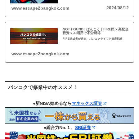
2024/08/12
www.escape2bangkok.com
NOT FOUND | ばんこく｜FIRE民 x 高配当
投資 x AI活用で不労所得
FIRE達成者が語る、バンコクライフと資産戦略
www.escape2bangkok.com
バンコクで修業中のオススメ！
●新NISA始めるなら
マネックス証券
●総合力No.１、
SBI証券