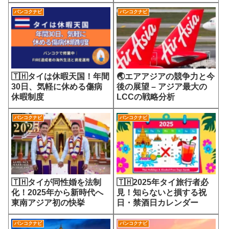
7700円の選定療養費が示
会
す医療サービスの未来
バンコクナビ
バンコクナビ
🇹🇭タイは休暇天国！年間
🌏エアアジアの競争力と今
30日、気軽に休める傷病
後の展望 – アジア最大の
休暇制度
LCCの戦略分析
バンコクナビ
バンコクナビ
🇹🇭タイが同性婚を法制
🇹🇭2025年タイ旅行者必
化！2025年から新時代へ
見！知らないと損する祝
東南アジア初の快挙
日・禁酒日カレンダー
バンコクナビ
バンコクナビ