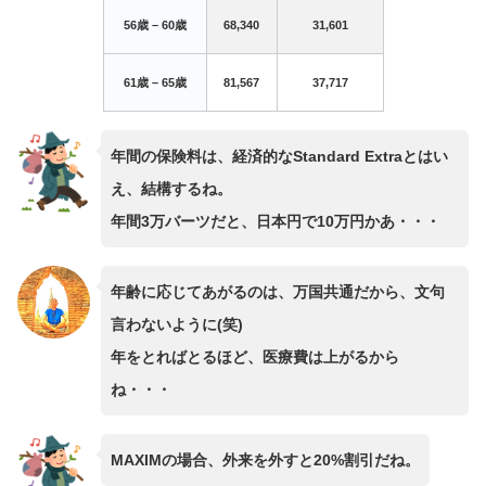
56歳 – 60歳
68,340
31,601
61歳 – 65歳
81,567
37,717
年間の保険料は、経済的なStandard Extraとはい
え、結構するね。
年間3万バーツだと、日本円で10万円かあ・・・
年齢に応じてあがるのは、万国共通だから、文句
言わないように(笑)
年をとればとるほど、医療費は上がるから
ね・・・
MAXIMの場合、外来を外すと20%割引だね。