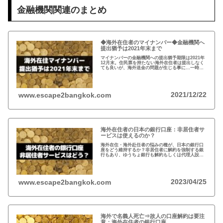
金融機関関連のまとめ
◆海外在住者のマイナンバー◆金融機関へ
提出猶予は2021年末まで
マイナンバーの金融機関への提出猶予期限は2021年
12月末。住民票を持たない海外在住者は提出しなく
ても良いが、海外送金の問題が生じる事に…一時帰
国の際、一旦、住民票を戻してマイナンバーを取得
し、提出するのがおすすめ！
2021/12/22
www.escape2bangkok.com
海外在住者の日本の銀行口座：非居住者サ
ービスは使えるのか？
海外在住・海外赴任者の悩みの種が、日本の銀行口
座をどう維持するか？非居住者に解約を強制する銀
行もあり、ゆうちょ銀行も解約もしくは代理人設定
を推奨。一方、メガバンクの非居住者サービスだと
非居住者でも適法に口座は維持可能だが…
2023/04/25
www.escape2bangkok.com
海外で名義人死亡⇒故人の口座解約は要注
意：海外在住者の銀行口座