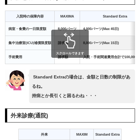
入院時の保障内容
MAXIMA
Standard Extra
病室・食費の一日限度額
8,000バーツ
4,000バーツ(Max 45日)
集中治療室(ICU)補償限度額
請求額
8,000バーツ(Max 15日)
スクロールできます
手術費用
請求額
入院・手術関連費用合計で100,000
Standard Extraの場合は、金額と日数の制限があ
るね。
持病とか長引くと困るわね・・・
外来診療(通院)
外来
MAXIM
Standard Extra