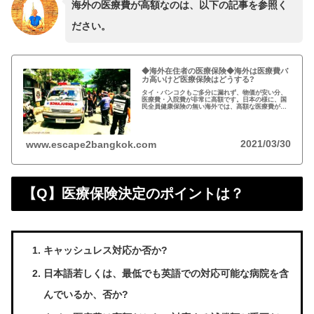
海外の医療費が高額なのは、以下の記事を参照く
ださい。
◆海外在住者の医療保険◆海外は医療費バ
カ高いけど医療保険はどうする?
タイ・バンコクもご多分に漏れず、物価が安い分、
医療費・入院費が非常に高額です。日本の様に、国
民全員健康保険の無い海外では、高額な医療費が問
題になります。 ：特に、海外移住・ロングステイ
を目指す年齢の方々には、心配の種です。また、民
間の医療保険に入っても、歯科治療はカバーされま
せん。
2021/03/30
www.escape2bangkok.com
【Q】医療保険決定のポイントは？
キャッシュレス対応か否か?
日本語若しくは、最低でも英語での対応可能な病院を含
んでいるか、否か?