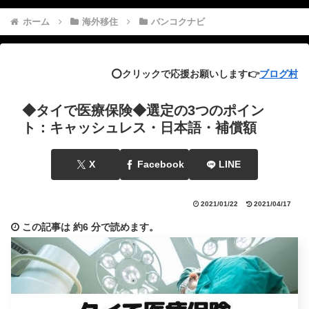
ホーム
海外移住
バンコクナビ
⭕️クリックで応援お願いします👉
ブログ村
◆タイで医療保険◆選定の3つのポイン
ト：キャッシュレス・日本語・補償額
X
Facebook
LINE
2021/01/22
2021/04/17
この記事は
約6 分
で読めます。