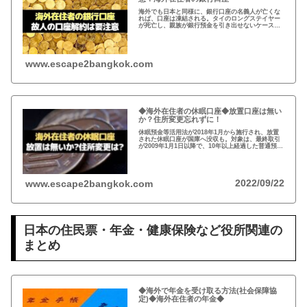
海外でも日本と同様に、銀行口座の名義人が亡くな
れば、口座は凍結される。タイのロングステイヤー
が死亡し、親族が銀行預金を引き出せないケースが
発生。故人の銀行口座は、遺産相続人である事を法
的に証明しないと預金を引き出せない。
www.escape2bangkok.com
◆海外在住者の休眠口座◆放置口座は無い
か？住所変更忘れずに！
休眠預金等活用法が2018年1月から施行され、放置
された休眠口座が国庫へ没収も。対象は、最終取引
が2009年1月1日以降で、10年以上経過した普通預
金、定期預金など。事前に通知がありますが、休眠
口座がないか確認し住所変更もお忘れなく！
2022/09/22
www.escape2bangkok.com
日本の住民票・年金・健康保険など役所関連の
まとめ
◆海外で年金を受け取る方法(社会保障協
定)◆海外在住者の年金◆