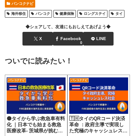
バンコクナビ
海外移住
バンコク
健康保険
ロングステイ
タイ
◆シェアして、友達にもおしえてあげよう◆
X
Facebook
LINE
0
ついでに読みたい！
バンコクナビ
バンコクナビ
🟠タイから学ぶ救急車有料
🇹🇭タイのQRコード決済
化 ｜日本でも始まる救急
革命 ：政府主導で実現し
医療改革- 茨城県が挑む
た究極のキャッシュレス社