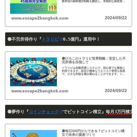
業界別の銘柄選択戦略を解説し、長期的な資産形成
のヒントを提供します。
2024/09/22
www.escape2bangkok.com
🟢不労所得作り『
トラリピ
0
.5
億円』運用中！
🟠ひろこのトラリピ世界戦略：安定した不
労所得を目指して
トラリピは自動売買システムで、初心者でも簡単に
利用できます。設定が簡単なうえリスク管理も容易
で、小さな利益を積み重ねることができます。トラ
リピの仕組み・戦略・メリット・デメリットを詳し
く紹介しています。運用を検討中の方は必見です!
2024/09/22
www.escape2bangkok.com
🟢夢作り『
コインチェック
でビットコイン積立』
毎月3万円積立
🟠毎日300円からできる？ビットコイン積
立で未来の資産づくり