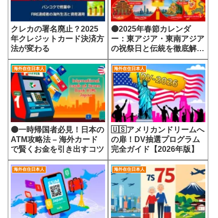
クレカの署名廃止？2025
🟠2025年春節カレンダ
年クレジットカード決済方
ー：東アジア・東南アジア
法が変わる
の祝祭日と伝統を徹底解
説！
海外在住日本人
海外在住日本人
🟠一時帰国者必見！日本の
🇺🇸アメリカンドリームへ
ATM攻略法 – 海外カード
の扉！DV抽選プログラム
で賢くお金を引き出すコツ
完全ガイド【2026年版】
海外在住日本人
海外在住日本人