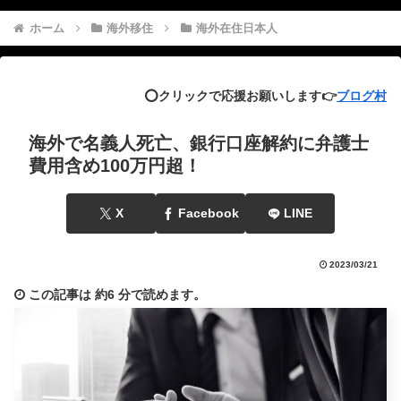
ホーム
海外移住
海外在住日本人
⭕️クリックで応援お願いします👉
ブログ村
海外で名義人死亡、銀行口座解約に弁護士
費用含め100万円超！
X
Facebook
LINE
2023/03/21
この記事は
約6 分
で読めます。