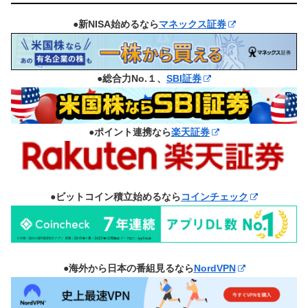
●新NISA始めるなら
マネックス証券
●総合力No.１、
SBI証券
●ポイント連携なら
楽天証券
●ビットコイン積立始めるなら
コインチェック
●海外から日本の番組見るなら
NordVPN