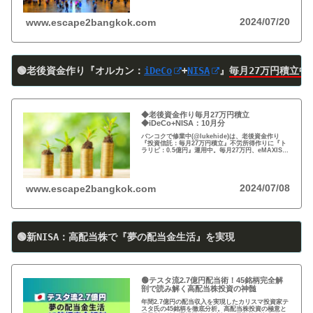
2024/07/20
www.escape2bangkok.com
🟢老後資金作り『オルカン：
iDeCo
+
NISA
』
毎月27万円積立中
◆老後資金作り毎月27万円積立
◆iDeCo+NISA：10月分
バンコクで修業中(@lukehide)は、老後資金作り
『投資信託：毎月27万円積立』不労所得作りに『ト
ラリピ：0.5億円』運用中。毎月27万円、eMAXIS
Slim 米国株式(S＆P500)/全世界株式(オール・カン
トリー)を買付中。
2024/07/08
www.escape2bangkok.com
🟢新NISA：高配当株で『夢の配当金生活』を実現
🟢テスタ流2.7億円配当術！45銘柄完全解
剖で読み解く高配当株投資の神髄
年間2.7億円の配当収入を実現したカリスマ投資家テ
スタ氏の45銘柄を徹底分析。高配当株投資の極意と