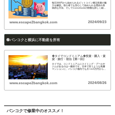
毎日300円から始められるビットコイン積立投資の魅
力を解説。初心者でも安心して始められる理由や具
体的な方法、そしてCoincheckの特徴を詳しく紹
介。将来の資産形成に向けた新しい投資方法を探る
方必見！
2024/09/23
www.escape2bangkok.com
🟢バンコクと横浜に不動産を所有
◆タイでコンドミニアム◆投資・購入・賃
貸・旅行・宿泊【第一回】
タイでは、コンドミニアムにスイミング・プールや
ジムがあるのは一般的です。日本で言うような高層
マンションに、バンコク都内でも月々4-5万円から賃
貸・レンタルができます。旅行、ロングステイ、駐
在、現地採用で、タイ王国に短期・長期で滞在され
る際に…
2024/08/26
www.escape2bangkok.com
バンコクで修業中のオススメ！