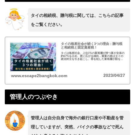
タイの相続税、贈与税に関しては、こちらの記事
をご覧ください。
タイの格差社会が続く3つの理由：贈与税
と相続税と固定資産税！
タイは格差社会、上位1%の富裕層が持つ富が全体の
約67%を占め、更に広がる傾向…貧富の差はタイの
政治対立を引き起こし、罪を犯した富裕層が罰を免
れることも珍しくない。格差を広げる理由は3つ、贈
与税、相続税、そして日本で言う固定資産税が…
2023/04/27
www.escape2bangkok.com
管理人のつぶやき
管理人は自分自身で海外の銀行口座や不動産を管
理していますが、突然、バイクの事故などで死ん