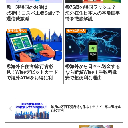
🌏一時帰国のお供は
🌏75歳の帰国ラッシュ？
eSIM！コスパ王者Sailyで
海外在住日本人の本帰国事
通信費激減
情を徹底解説
海外在住日本人
海外在住日本人
🌏海外在住者/旅行者必
🌏海外から日本へ送金する
見！Wiseデビットカード
なら断然Wise！手数料激
で海外ATMをお得に利用
安で超便利な理由
する方法
毎月50万円不労所得を作るトラリピ：第33週は爆
益92万円