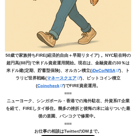
50歳で家族持ちFIRE(経済的自由＋早期リタイア) 。NYC駐在時の
超円高(88円)で米ドル資産運用開始。現在は、金融資産の30％は
米ドル建(定期、貯蓄型保険)、オルカン積立(
iDeCo/NISA
)、ト
ラリピ世界戦略(
マネースクエア
)、ビットコイン積立
(
Coincheck
)でFIRE資産運用。
===
ニューヨーク、シンガポール・香港での海外駐在、外資系IT企業
を経て、FIREしタイ移住。幾多の挫折と後悔の末に辿りついた最
後の楽園、バンコクで修業中。
===
お仕事の相談はTwitterのDMまで。