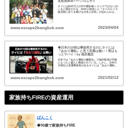
名取美和＠バーンロムサイ
タイには約45万人のHIV感染者(＝エイズではない)が
いると推定される。NHKが放送した『タイのエイズ
孤児院に全てを捧げる日本人女性』が忘れられな
い。チェンマイのバーンロムサイ(HIVに母子感染し
た孤児たちの生活施設)にその人が…
2023/04/04
www.escape2bangkok.com
◆日本の10倍は事故死するのにタイには
『あおり運転』と言う言葉は無い！実はも
っとヤバイ！by 高田胤臣
日本では『あおり運転の厳罰化』で免許取消が可能
となったと盛んに報道されている。しかし、日本の
10倍以上交通事故死があるタイには『あおり運転』
という言葉がないと…
2021/02/12
www.escape2bangkok.com
家族持ちFIREの資産運用
ばんこく
◆50歳で家族持ちFIRE