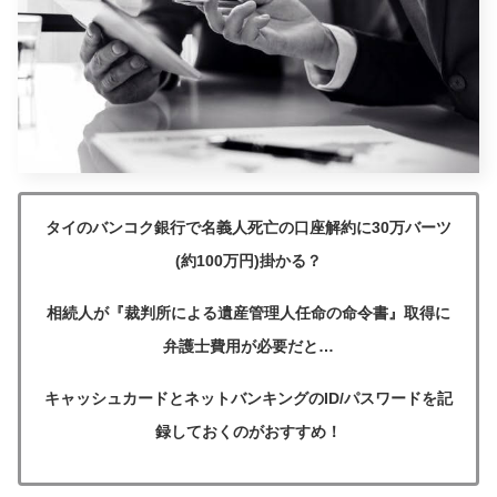
タイのバンコク銀行で名義人死亡の口座解約に30万バーツ
(約100万円)掛かる？
相続人が『裁判所による遺産管理人任命の命令書』取得に
弁護士費用が必要だと…
キャッシュカード
と
ネットバンキング
の
ID/パスワード
を記
録しておくのがおすすめ！