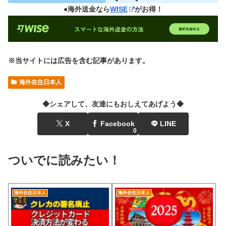
●海外送金なら
WISE
がお得！
※当サイトには広告を含む記事があります。
海外在住日本人
◆シェアして、友達にもおしえてあげよう◆
X
Facebook
LINE
0
ついでに読みたい！
海外在住日本人
海外在住日本人