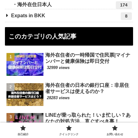
海外在住日本人
174
Expats in BKK
8
このカテゴリの人気記事
海外在住者の一時帰国で住民票|マイナ
ンバーと健康保険は即日交付
32999 views
海外在住者の日本の銀行口座：非居住
者サービスは使えるのか？
28283 views
LINEが乗っ取られた！いま忙しい？あ
なたの対処方法、直ぐすべき事！
24656 views
自己紹介
クイックリンク
お問い合わせ