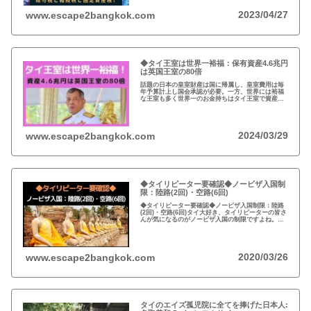
2023/04/27
www.escape2bangkok.com
◆タイ王室は世界一裕福：保有資産4.6兆円
は英国王室の80倍
話題の日本の皇室財産は国に帰属し、皇室費用は毎
年予算計上し国会承認が必要。一方、世界には裕福
な王室も多く世界一のお金持ちはタイ王室で資産は
約4.6兆円。有名なイギリスのエリザエス女王でさえ
約550億円で、タイ王室はその80倍以上…
2024/03/29
www.escape2bangkok.com
◆タイリピーター要確認◆ノービザ入国制
限：陸路(2回)・空路(6回)
◆タイリピーター要確認◆ノービザ入国制限：陸路
(2回)・空路(6回)タイ大好き、タイリピーターの皆さ
んが気になるのがノービザ入国の制限ですよね。近
年の不法滞在者への取り締まりの強化を受け、ノー
ビザ入国や『ビザラン』への規制が強化されていま
す。
2020/03/26
www.escape2bangkok.com
タイのエイズ孤児院に全てを捧げた日本人: