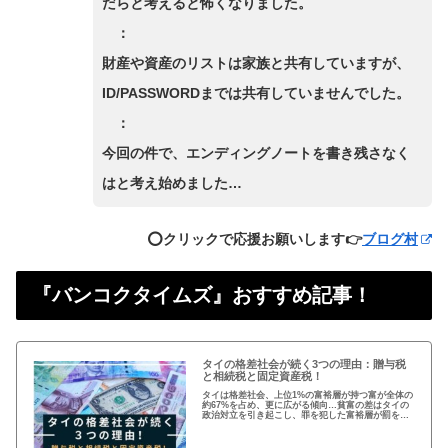
だらと考えると怖くなりました。
：
財産や資産のリストは家族と共有していますが、
ID/PASSWORDまでは共有していませんでした。
：
今回の件で、エンディングノートを書き残さなく
はと考え始めました…
⭕️クリックで応援お願いします👉
ブログ村
『バンコクタイムズ』おすすめ記事！
タイの格差社会が続く3つの理由：贈与税
と相続税と固定資産税！
タイは格差社会、上位1%の富裕層が持つ富が全体の
約67%を占め、更に広がる傾向…貧富の差はタイの
政治対立を引き起こし、罪を犯した富裕層が罰を免
れることも珍しくない。格差を広げる理由は3つ、贈
与税、相続税、そして日本で言う固定資産税が…