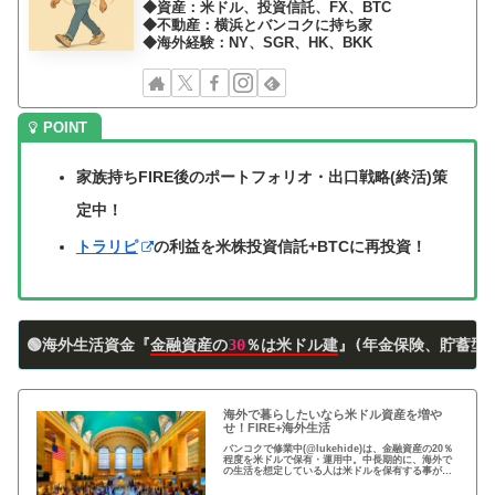
◆資産：米ドル、投資信託、FX、BTC
◆不動産：横浜とバンコクに持ち家
◆海外経験：NY、SGR、HK、BKK
家族持ちFIRE後のポートフォリオ・出口戦略(終活)策
定中！
トラリピ
の利益を米株投資信託+BTCに再投資！
🟢海外生活資金『
金融資産の
30
％は米ドル建
』(年金保険、貯蓄型
海外で暮らしたいなら米ドル資産を増や
せ！FIRE+海外生活
バンコクで修業中(@lukehide)は、金融資産の20％
程度を米ドルで保有・運用中。中長期的に、海外で
の生活を想定している人は米ドルを保有する事がお
すすめ。円安で資産の目減りが気になる方、検討の
時期です！