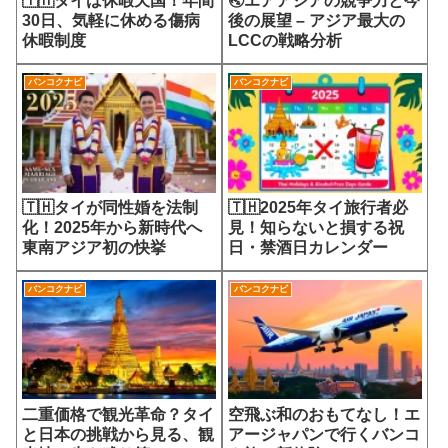
🇹🇭タイは休暇天国！年間
🌏エアアジアの競争力と今
30日、気軽に休める傷病
後の展望 – アジア最大の
休暇制度
LCCの戦略分析
バンコクナビ
バンコクナビ
🇹🇭タイが同性婚を法制
🇹🇭2025年タイ旅行者必
化！2025年から新時代へ
見！知らないと損する祝
東南アジア初の快挙
日・禁酒日カレンダー
バンコクナビ
バンコクナビ
二重価格で観光革命？タイ
空飛ぶ和のおもてなし！エ
と日本の挑戦から見る、観
アージャパンで行くバンコ