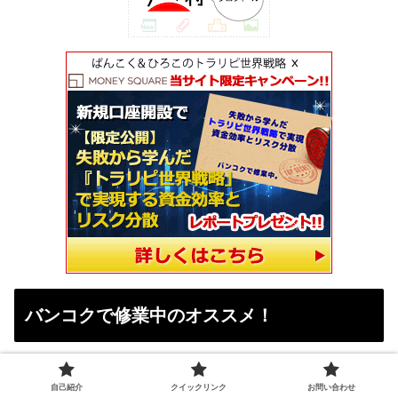
バンコクで修業中のオススメ！
<当サイトには広告が含まれます>
●新NISA始めるなら
マネックス証券
自己紹介
クイックリンク
お問い合わせ