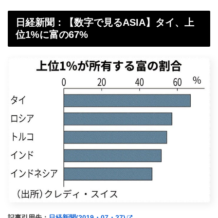
日経新聞：【数字で見るASIA】タイ、上
位1%に富の67%
記事引用先：
日経新聞(2019・07・27)