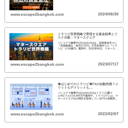
『トラリピ世界戦略』運用中。：ドル円が絡まない
#AUDNZD #USDCAD #EURG...
2024/06/30
www.escape2bangkok.com
トラリピ世界戦略で実現する資金効率とリ
スク分散：マネースクエア
バンコクで修業中(@lukehide)は、老後資金作りに
『米国株積立：毎月27万円』不労所得作りに『トラ
リピ：0.54億円』運用中。2022年06月、マネースク
エアがトラリピ世界戦略をアナウンス。トラリピ世
界戦略で資金効率とリスク分散！
2023/07/17
www.escape2bangkok.com
◆はじめてのトラリピ◆FXの自動売買？メ
リットもデメリットも…
バンコクで修業中(@lukehide)はトラリピ(豪ド
ル/NZドル)で4,000万円運用中。トラリピ®とは、マ
ネースクエア社が特許を取得しているFXの自動売買
の注文方法。リスクのない投資はない、メリット・
デメリットを理解して楽しい投資を！
2022/02/07
www.escape2bangkok.com