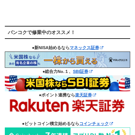
バンコクで修業中のオススメ！
●新NISA始めるなら
マネックス証券
●総合力No.１、
SBI証券
●ポイント連携なら
楽天証券
●ビットコイン積立始めるなら
コインチェック