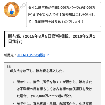
タイは贈与税が年間2,000万バーツ(約7,000万
円)までゼロなんです！富裕層はこれを利用し
て、生前贈与を繰り返すのでしょう！
贈与税（2015年8月5日官報掲載、2016年2月1
日施行）
引用先：
JETRO タイの税制
歳入法を改正し、贈与税を導入した。
暦年中に、嫡子（養子を除く）が親から、贈与また
は不動産の所有権もしくは占有権の無償譲渡を受け
た場合、その2,000万バーツ超の部分。
暦年中に、直系尊属・卑属、配偶者から、生活支援