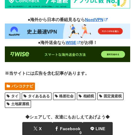
●海外から日本の番組見るなら
NordVPN
●海外送金なら
WISE
がお得！
※当サイトには広告を含む記事があります。
バンコクナビ
タイ
タイあるある
格差社会
相続税
固定資産税
土地家屋税
◆シェアして、友達にもおしえてあげよう◆
X
Facebook
LINE
0