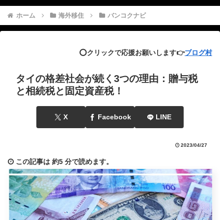
ホーム
海外移住
バンコクナビ
⭕️クリックで応援お願いします👉
ブログ村
タイの格差社会が続く3つの理由：贈与税
と相続税と固定資産税！
X
Facebook
LINE
2023/04/27
この記事は
約5 分
で読めます。