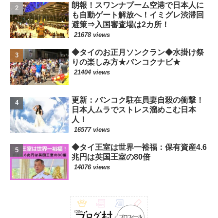
朗報！スワンナプーム空港で日本人に
も自動ゲート解放へ！イミグレ渋滞回
避策⇒入国審査場は2カ所！
21678 views
◆タイのお正月ソンクラン◆水掛け祭
りの楽しみ方★バンコクナビ★
21404 views
更新：バンコク駐在員妻自殺の衝撃！
日本人ムラでストレス溜めこむ日本
人！
16577 views
◆タイ王室は世界一裕福：保有資産4.6
兆円は英国王室の80倍
14076 views