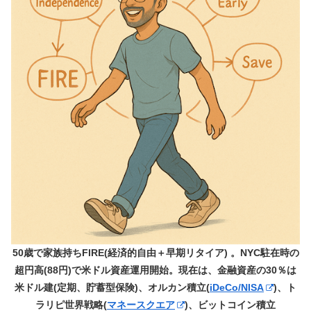
50歳で家族持ちFIRE(経済的自由＋早期リタイア) 。NYC駐在時の
超円高(88円)で米ドル資産運用開始。現在は、金融資産の30％は
米ドル建(定期、貯蓄型保険)、オルカン積立(
iDeCo/NISA
)、ト
ラリピ世界戦略(
マネースクエア
)、ビットコイン積立