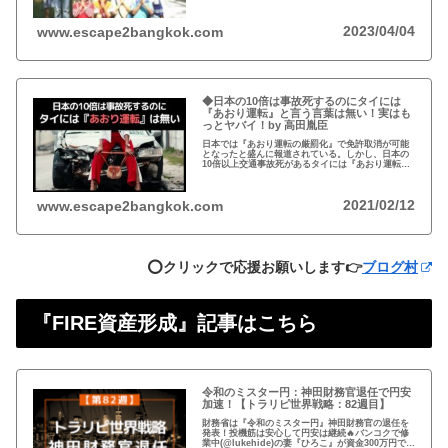
2023/04/04
www.escape2bangkok.com
◆日本の10倍は事故死するのにタイには
『あおり運転』と言う言葉は無い！実はも
っとヤバイ！by 高田胤臣
日本では『あおり運転の厳罰化』で免許取消が可能
となったと盛んに報道されている。しかし、日本の
10倍以上交通事故死があるタイには『あおり運転』
という言葉がないと…
2021/02/12
www.escape2bangkok.com
⭕️クリックで応援お願いします👉
ブログ村
『FIRE資産形成』記事はこちら
令和のミスター円：神田財務官退任で円安
加速！【トラリピ世界戦略：82週目】
財務省は『令和のミスター円』神田財務官の退任を
発表！投機筋は安心して円安は継続🔥バンコクで修
業中(@lukehide)の妻『ひろこ』が資金300万円で