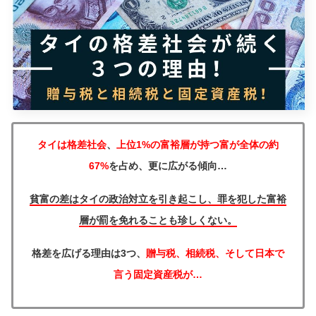
タイは格差社会
、
上位1%の富裕層が持つ富が全体の約
67%
を占め、更に広がる傾向…
貧富の差はタイの政治対立を引き起こし、罪を犯した富裕
層が罰を免れることも珍しくない。
格差を広げる理由は3つ、
贈与税、相続税、そして日本で
言う固定資産税が…