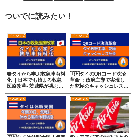
ついでに読みたい！
バンコクナビ
バンコクナビ
🟠タイから学ぶ救急車有料
🇹🇭タイのQRコード決済
化 ｜日本でも始まる救急
革命 ：政府主導で実現し
医療改革- 茨城県が挑む
た究極のキャッシュレス社
7700円の選定療養費が示
会
す医療サービスの未来
バンコクナビ
バンコクナビ