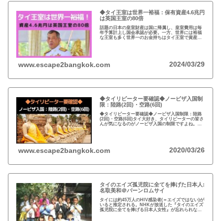
◆タイ王室は世界一裕福：保有資産4.6兆円
は英国王室の80倍
話題の日本の皇室財産は国に帰属し、皇室費用は毎
年予算計上し国会承認が必要。一方、世界には裕福
な王室も多く世界一のお金持ちはタイ王室で資産は
約4.6兆円。有名なイギリスのエリザエス女王でさえ
約550億円で、タイ王室はその80倍以上…
2024/03/29
www.escape2bangkok.com
◆タイリピーター要確認◆ノービザ入国制
限：陸路(2回)・空路(6回)
◆タイリピーター要確認◆ノービザ入国制限：陸路
(2回)・空路(6回)タイ大好き、タイリピーターの皆さ
んが気になるのがノービザ入国の制限ですよね。近
年の不法滞在者への取り締まりの強化を受け、ノー
ビザ入国や『ビザラン』への規制が強化されていま
す。
2020/03/26
www.escape2bangkok.com
タイのエイズ孤児院に全てを捧げた日本人:
名取美和＠バーンロムサイ
タイには約45万人のHIV感染者(＝エイズではない)が
いると推定される。NHKが放送した『タイのエイズ
孤児院に全てを捧げる日本人女性』が忘れられな
い。チェンマイのバーンロムサイ(HIVに母子感染し
た孤児たちの生活施設)にその人が…