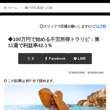
ホーム
FIRE達成への道
⭕️クリックで応援お願いします👉
ブログ村
◆100万円で始める不労所得トラリピ：第
11週で利益率42.1％
X
Facebook
LINE
2022/10/26
2022/11/03
この記事は
約7 分
で読めます。