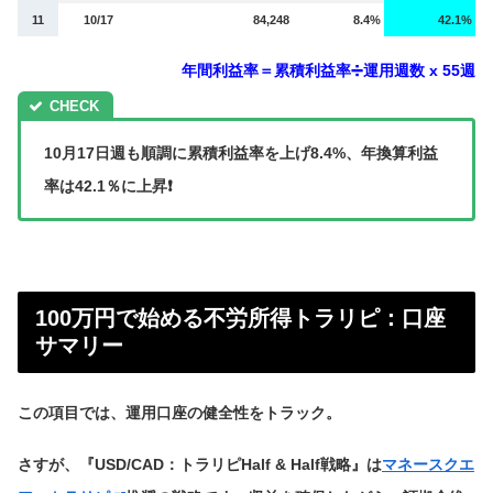
11
10/17
84,248
8.4%
42.1%
年間利益率＝累積利益率➗運用週数 x 55週
10月17日週も順調に累積利益率を上げ8.4%、年換算利益
率は42.1％に上昇❗️
100万円で始める不労所得トラリピ：口座
サマリー
この項目では、運用口座の健全性をトラック。
さすが、『USD/CAD：トラリピHalf & Half戦略』は
マネースクエ