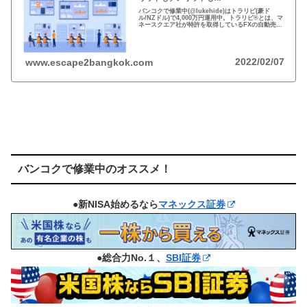
バンコクで修業中(@lukehide)はトラリピ(豪ド
ル/NZドル)で4,000万円運用中。トラリピ®とは、マ
ネースクエア社が特許を取得しているFXの自動売買
の注文方法。リスクのない投資はない、メリット・
デメリットを理解して楽しい投資を！
2022/02/07
www.escape2bangkok.com
バンコクで修業中のオススメ！
●新NISA始めるなら
マネックス証券
●総合力No.１、
SBI証券