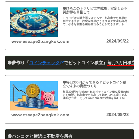
🟠ひろこのトラリピ世界戦略：安定した不
労所得を目指して
トラリピは自動売買システムで、初心者でも簡単に
利用できます。設定が簡単なうえリスク管理も容易
で、小さな利益を積み重ねることができます。トラ
リピの仕組み・戦略・メリット・デメリットを詳し
く紹介しています。運用を検討中の方は必見です!
2024/09/22
www.escape2bangkok.com
🟢夢作り『
コインチェック
でビットコイン積立』
毎月3万円積立
🟠毎日300円からできる？ビットコイン積
立で未来の資産づくり
毎日300円から始められるビットコイン積立投資の魅
力を解説。初心者でも安心して始められる理由や具
体的な方法、そしてCoincheckの特徴を詳しく紹
介。将来の資産形成に向けた新しい投資方法を探る
方必見！
2024/09/23
www.escape2bangkok.com
🟢バンコクと横浜に不動産を所有