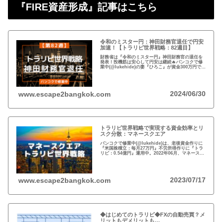
『FIRE資産形成』記事はこちら
令和のミスター円：神田財務官退任で円安
加速！【トラリピ世界戦略：82週目】
財務省は『令和のミスター円』神田財務官の退任を
発表！投機筋は安心して円安は継続🔥バンコクで修
業中(@lukehide)の妻『ひろこ』が資金300万円で
『トラリピ世界戦略』運用中。：ドル円が絡まない
#AUDNZD #USDCAD #EURG...
2024/06/30
www.escape2bangkok.com
トラリピ世界戦略で実現する資金効率とリ
スク分散：マネースクエア
バンコクで修業中(@lukehide)は、老後資金作りに
『米国株積立：毎月27万円』不労所得作りに『トラ
リピ：0.54億円』運用中。2022年06月、マネースク
エアがトラリピ世界戦略をアナウンス。トラリピ世
界戦略で資金効率とリスク分散！
2023/07/17
www.escape2bangkok.com
◆はじめてのトラリピ◆FXの自動売買？メ
リットもデメリットも…