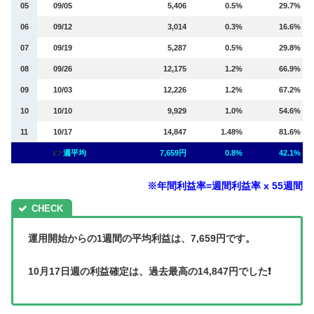
05
09/05
5,406
0.5%
29.7%
06
09/12
3,014
0.3%
16.6%
07
09/19
5,287
0.5%
29.8%
08
09/26
12,175
1.2%
66.9%
09
10/03
12,226
1.2%
67.2%
10
10/10
9,929
1.0%
54.6%
11
10/17
14,847
1.48%
81.6%
👉
週平均
7,659円
0.8%
42.1%
※年間利益率=週間利益率 x 55週間
運用開始からの1週間の平均利益は、7,659円です。
10月17日週の利益確定は、過去最高の14,847円でした❗️