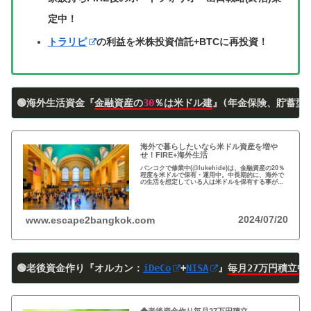
定中！
トラリピ
の利益を米株投資信託+BTCに再投資！
🟢海外生活資金『
金融資産の
30
％は米ドル建
』(年金保険、貯蓄型
海外で暮らしたいなら米ドル資産を増や
せ！FIRE+海外生活
バンコクで修業中(@lukehide)は、金融資産の20％
程度を米ドルで保有・運用中。中長期的に、海外で
の生活を想定している人は米ドルを保有する事がお
すすめ。円安で資産の目減りが気になる方、検討の
時期です！
2024/07/20
www.escape2bangkok.com
🟢老後資金作り『オルカン：
iDeCo
+
NISA
』
毎月27万円積立中