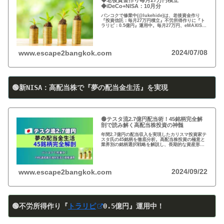
◆老後資金作り毎月27万円積立
◆iDeCo+NISA：10月分
バンコクで修業中(@lukehide)は、老後資金作り
『投資信託：毎月27万円積立』不労所得作りに『ト
ラリピ：0.5億円』運用中。毎月27万円、eMAXIS
Slim 米国株式(S＆P500)/全世界株式(オール・カン
トリー)を買付中。
2024/07/08
www.escape2bangkok.com
🟢新NISA：高配当株で『夢の配当金生活』を実現
🟢テスタ流2.7億円配当術！45銘柄完全解
剖で読み解く高配当株投資の神髄
年間2.7億円の配当収入を実現したカリスマ投資家テ
スタ氏の45銘柄を徹底分析。高配当株投資の極意と
業界別の銘柄選択戦略を解説し、長期的な資産形成
のヒントを提供します。
2024/09/22
www.escape2bangkok.com
🟢不労所得作り『
トラリピ
0
.5
億円』運用中！