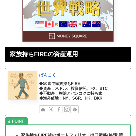
家族持ちFIREの資産運用
ばんこく
◆50歳で家族持ちFIRE
◆資産：米ドル、投資信託、FX、BTC
◆不動産：横浜とバンコクに持ち家
◆海外経験：NY、SGR、HK、BKK
家族持ちFIRE後のポートフォリオ・出口戦略(終活)策