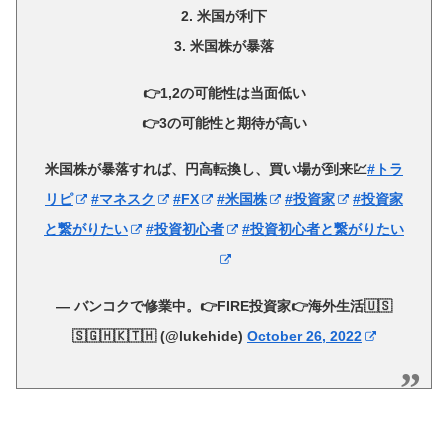
2. 米国が利下
3. 米国株が暴落
👉1,2の可能性は当面低い
👉3の可能性と期待が高い
米国株が暴落すれば、円高転換し、買い場が到来💹
#トラ
リピ
#マネスク
#FX
#米国株
#投資家
#投資家
と繋がりたい
#投資初心者
#投資初心者と繋がりたい
— バンコクで修業中。👉FIRE投資家👉海外生活🇺🇸
🇸🇬🇭🇰🇹🇭 (@lukehide)
October 26, 2022