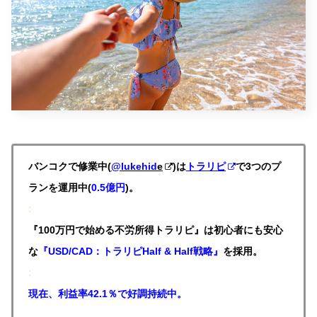
バンコクで修業中(
@lukehid
e
)は
トラリピ
で3つのプ
ランを運用中(
0.5億円
)。
:
『100万円で始める不労所得トラリピ』は初心者にも安心
な
『USD/CAD：トラリピHalf & Half戦略』
を採用。
:
現在、利益率42.1％で好調持続中。