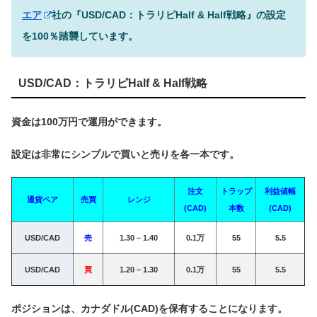
エア
社の『USD/CAD：トラリピHalf & Half戦略』の設定
を100％踏襲しています。
USD/CAD：トラリピHalf & Half戦略
資金は100万円で運用ができます。
設定は非常にシンプルで買いと売りを各一本です。
注文
トラップ
利益
値幅
通貨ペア
売買
レンジ
(CAD)
本数
(CAD)
USD/CAD
売
1.30 – 1.40
0.1万
55
5.5
USD/CAD
買
1.20 – 1.30
0.1万
55
5.5
ポジションは、カナダドル(CAD)を保有することになります。