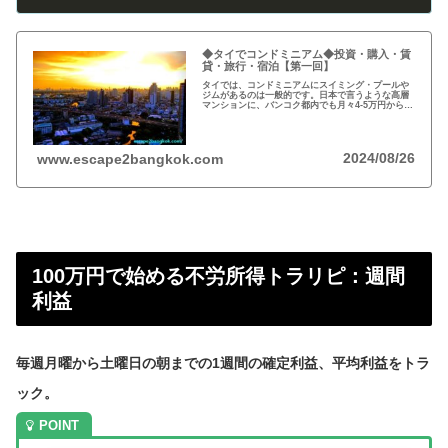
◆タイでコンドミニアム◆投資・購入・賃
貸・旅行・宿泊【第一回】
タイでは、コンドミニアムにスイミング・プールや
ジムがあるのは一般的です。日本で言うような高層
マンションに、バンコク都内でも月々4-5万円から賃
貸・レンタルができます。旅行、ロングステイ、駐
在、現地採用で、タイ王国に短期・長期で滞在され
る際に…
2024/08/26
www.escape2bangkok.com
100万円で始める不労所得トラリピ：週間
利益
毎週月曜から土曜日の朝までの1週間の確定利益、平均利益をトラ
ック。