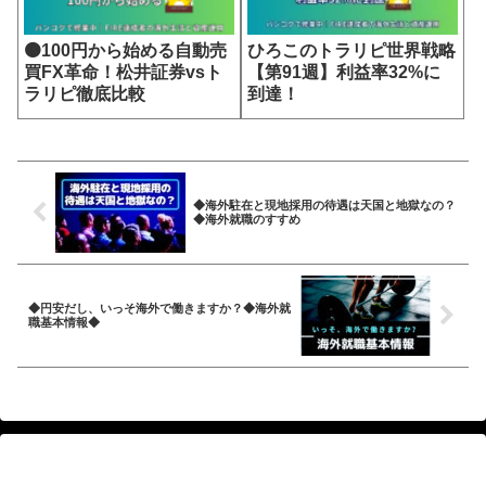
🟠100円から始める自動売
ひろこのトラリピ世界戦略
買FX革命！松井証券vsト
【第91週】利益率32%に
ラリピ徹底比較
到達！
◆海外駐在と現地採用の待遇は天国と地獄なの？
◆海外就職のすすめ
◆円安だし、いっそ海外で働きますか？◆海外就
職基本情報◆