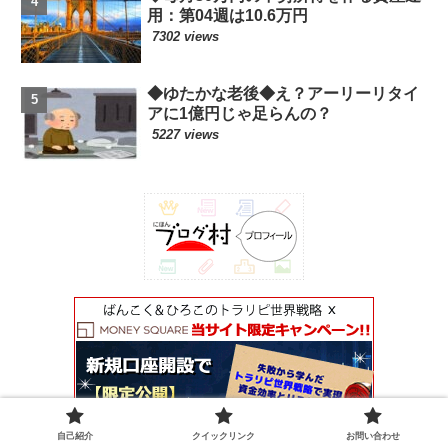
用：第04週は10.6万円
7302 views
◆ゆたかな老後◆え？アーリーリタイ
アに1億円じゃ足らんの？
5227 views
自己紹介
クイックリンク
お問い合わせ