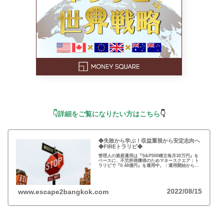
👇詳細をご覧になりたい方はこちら
👇
◆失敗から学ぶ！収益重視から安定志向へ
◆FIREトラリピ◆
管理人の資産運用は『S&P500積立毎月30万円』を
ベースに、不労所得獲得のためマネースクエア：ト
ラリピで『0.48億円』を運用中。：運用開始からほ
ぼ1年経過の方針転換、収益重視から安定志向へ！：
AUD/NZD & USD/CAD追加で分散...
2022/08/15
www.escape2bangkok.com