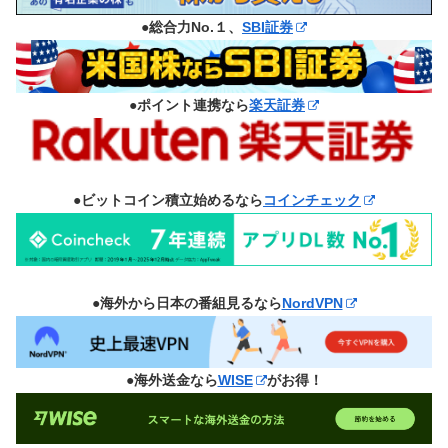
●総合力No.１、
SBI証券
●ポイント連携なら
楽天証券
●ビットコイン積立始めるなら
コインチェック
●海外から日本の番組見るなら
NordVPN
●海外送金なら
WISE
がお得！