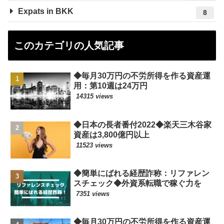
Expats in BKK
8
このカテゴリの人気記事
◆毎月30万円の不労所得を作る資産運
用：第10週は24万円
14315 views
◆日本の長者番付2022◆楽天三木谷家
資産は3,800億円以上
11523 views
◆簡単にばれる経歴詐称：リファレン
スチェック◆外資系転職で稼ぐ力を
7351 views
◆毎月30万円の不労所得を作る資産運