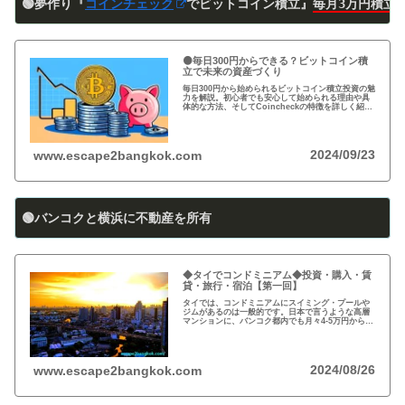
🟢夢作り『
コインチェック
でビットコイン積立』
毎月3万円積立
🟠毎日300円からできる？ビットコイン積
立で未来の資産づくり
毎日300円から始められるビットコイン積立投資の魅
力を解説。初心者でも安心して始められる理由や具
体的な方法、そしてCoincheckの特徴を詳しく紹
介。将来の資産形成に向けた新しい投資方法を探る
方必見！
2024/09/23
www.escape2bangkok.com
🟢バンコクと横浜に不動産を所有
◆タイでコンドミニアム◆投資・購入・賃
貸・旅行・宿泊【第一回】
タイでは、コンドミニアムにスイミング・プールや
ジムがあるのは一般的です。日本で言うような高層
マンションに、バンコク都内でも月々4-5万円から賃
貸・レンタルができます。旅行、ロングステイ、駐
在、現地採用で、タイ王国に短期・長期で滞在され
る際に…
2024/08/26
www.escape2bangkok.com