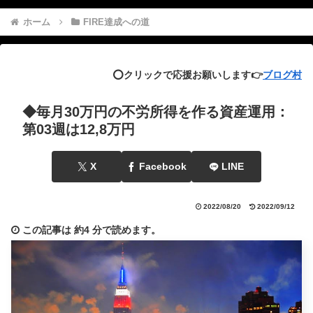
ホーム
FIRE達成への道
⭕️クリックで応援お願いします👉
ブログ村
◆毎月30万円の不労所得を作る資産運用：
第03週は12,8万円
X
Facebook
LINE
2022/08/20
2022/09/12
この記事は
約4 分
で読めます。