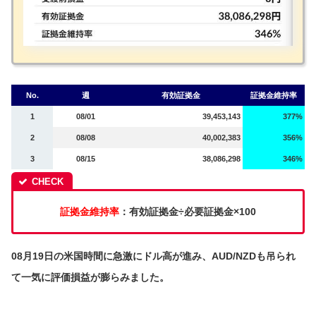
No.
週
有効証拠金
証拠金維持率
1
08/01
39,453,143
377%
2
08/08
40,002,383
356%
3
08/15
38,086,298
346%
証拠金維持率
：有効証拠金÷必要証拠金×100
08月19日の米国時間に急激にドル高が進み、AUD/NZDも吊られ
て一気に評価損益が膨らみました。