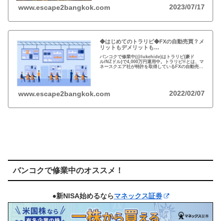
2023/07/17
www.escape2bangkok.com
◆はじめてのトラリピ◆FXの自動売買？メ
リットもデメリットも…
バンコクで修業中(@lukehide)はトラリピ(豪ド
ル/NZドル)で4,000万円運用中。トラリピ®とは、マ
ネースクエア社が特許を取得しているFXの自動売買
の注文方法。リスクのない投資はない、メリット・
デメリットを理解して楽しい投資を！
2022/02/07
www.escape2bangkok.com
バンコクで修業中のオススメ！
●新NISA始めるなら
マネックス証券