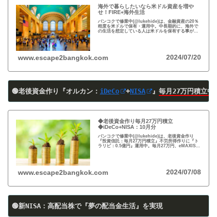
海外で暮らしたいなら米ドル資産を増や
せ！FIRE+海外生活
バンコクで修業中(@lukehide)は、金融資産の20％
程度を米ドルで保有・運用中。中長期的に、海外で
の生活を想定している人は米ドルを保有する事がお
すすめ。円安で資産の目減りが気になる方、検討の
時期です！
2024/07/20
www.escape2bangkok.com
🟢老後資金作り『オルカン：
iDeCo
+
NISA
』
毎月27万円積立中
◆老後資金作り毎月27万円積立
◆iDeCo+NISA：10月分
バンコクで修業中(@lukehide)は、老後資金作り
『投資信託：毎月27万円積立』不労所得作りに『ト
ラリピ：0.5億円』運用中。毎月27万円、eMAXIS
Slim 米国株式(S＆P500)/全世界株式(オール・カン
トリー)を買付中。
2024/07/08
www.escape2bangkok.com
🟢新NISA：高配当株で『夢の配当金生活』を実現