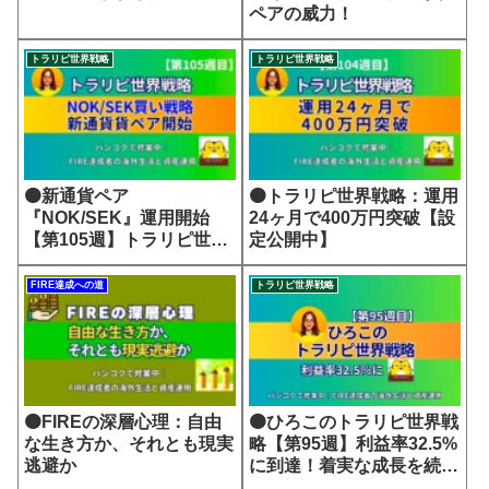
ペアの威力！
トラリピ世界戦略
トラリピ世界戦略
🟠新通貨ペア
🟠トラリピ世界戦略：運用
『NOK/SEK』運用開始
24ヶ月で400万円突破【設
【第105週】トラリピ世界
定公開中】
戦略
FIRE達成への道
トラリピ世界戦略
🟠FIREの深層心理：自由
🟠ひろこのトラリピ世界戦
な生き方か、それとも現実
略【第95週】利益率32.5%
逃避か
に到達！着実な成長を続け
る世界戦略