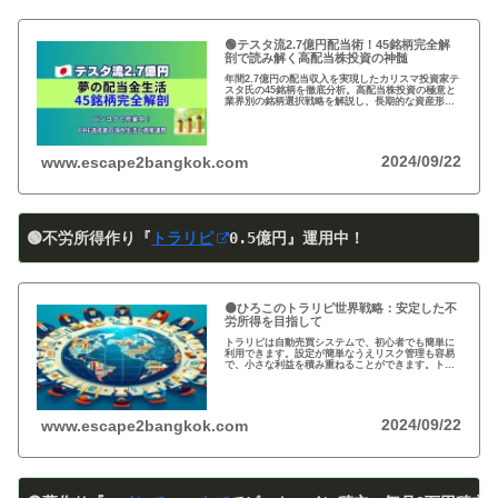
🟢テスタ流2.7億円配当術！45銘柄完全解
剖で読み解く高配当株投資の神髄
年間2.7億円の配当収入を実現したカリスマ投資家テ
スタ氏の45銘柄を徹底分析。高配当株投資の極意と
業界別の銘柄選択戦略を解説し、長期的な資産形成
のヒントを提供します。
2024/09/22
www.escape2bangkok.com
🟢不労所得作り『
トラリピ
0
.5
億円』運用中！
🟠ひろこのトラリピ世界戦略：安定した不
労所得を目指して
トラリピは自動売買システムで、初心者でも簡単に
利用できます。設定が簡単なうえリスク管理も容易
で、小さな利益を積み重ねることができます。トラ
リピの仕組み・戦略・メリット・デメリットを詳し
く紹介しています。運用を検討中の方は必見です!
2024/09/22
www.escape2bangkok.com