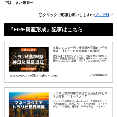
では、また来週〜
⭕️クリックで応援お願いします👉
ブログ村
『FIRE資産形成』記事はこちら
令和のミスター円：神田財務官退任で円安
加速！【トラリピ世界戦略：82週目】
財務省は『令和のミスター円』神田財務官の退任を
発表！投機筋は安心して円安は継続🔥バンコクで修
業中(@lukehide)の妻『ひろこ』が資金300万円で
『トラリピ世界戦略』運用中。：ドル円が絡まない
#AUDNZD #USDCAD #EURG...
2024/06/30
www.escape2bangkok.com
トラリピ世界戦略で実現する資金効率とリ
スク分散：マネースクエア
バンコクで修業中(@lukehide)は、老後資金作りに
『米国株積立：毎月27万円』不労所得作りに『トラ
リピ：0.54億円』運用中。2022年06月、マネースク
エアがトラリピ世界戦略をアナウンス。トラリピ世
界戦略で資金効率とリスク分散！