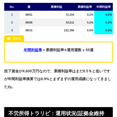
No.
週
累積利益
累積利益率
年間利益率
1
08/01
72,194
0.2%
8.6%
2
08/08
93,511
0.2%
5.6%
3
08/15
222,396
0.5%
8.9%
年間利益率
＝累積利益率➗運用週数 x 55週
投下資金が4,600万円なので、累積利益率はまだ0.5％と低いです
が年間利益率換算では8.9%とまずまずの運用成績になってきまし
たね。
不労所得トラリピ：運用状況(証拠金維持