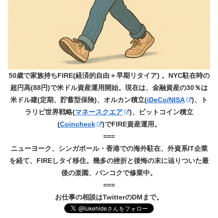
50歳で家族持ちFIRE(経済的自由＋早期リタイア) 。NYC駐在時の
超円高(88円)で米ドル資産運用開始。現在は、金融資産の30％は
米ドル建(定期、貯蓄型保険)、オルカン積立(
iDeCo/NISA
)、ト
ラリピ世界戦略(
マネースクエア
)、ビットコイン積立
(
Coincheck
)でFIRE資産運用。
===
ニューヨーク、シンガポール・香港での海外駐在、外資系IT企業
を経て、FIREしタイ移住。幾多の挫折と後悔の末に辿りついた最
後の楽園、バンコクで修業中。
===
お仕事の相談はTwitterのDMまで。