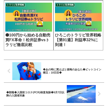
トラリピ世界戦略
トラリピ世界戦略
🟠100円から始める自動売
ひろこのトラリピ世界戦略
買FX革命！松井証券vsト
【第91週】利益率32%に
ラリピ徹底比較
到達！
◆あの時に買えばと後悔のあなた◆ビットコイン
積立：10日目◆
◆朗報◆入国前コロナ(PCR)検査免除◆9月7日以
降の入国者対象