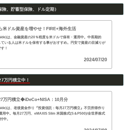
保険、貯蓄型保険、ドル定期)
米ドル資産を増やせ！FIRE+海外生活
ehide)は、金融資産の20％程度を米ドルで保有・運用中。中長期的
している人は米ドルを保有する事がおすすめ。円安で資産の目減りが
です！
2024/07/20
27万円積立中！
万円積立◆iDeCo+NISA：10月分
ehide)は、老後資金作り『投資信託：毎月27万円積立』不労所得作り
中。毎月27万円、eMAXIS Slim 米国株式(S＆P500)/全世界株式
買付中。