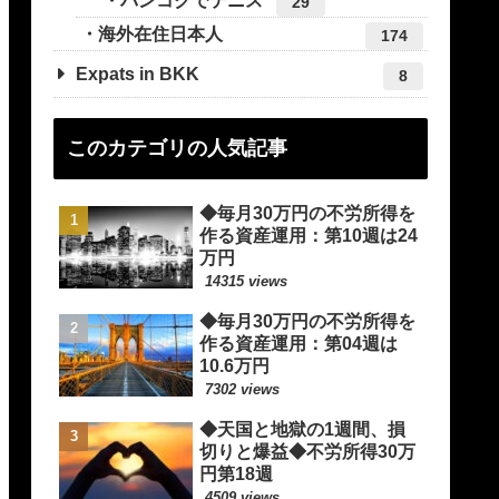
バンコクでテニス
29
海外在住日本人
174
Expats in BKK
8
このカテゴリの人気記事
◆毎月30万円の不労所得を
作る資産運用：第10週は24
万円
14315 views
◆毎月30万円の不労所得を
作る資産運用：第04週は
10.6万円
7302 views
◆天国と地獄の1週間、損
切りと爆益◆不労所得30万
円第18週
4509 views