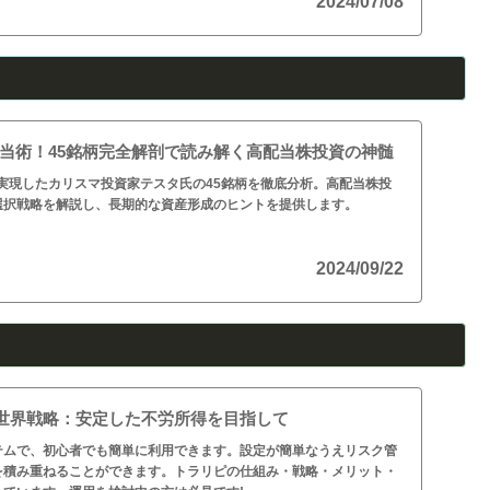
2024/07/08
円配当術！45銘柄完全解剖で読み解く高配当株投資の神髄
を実現したカリスマ投資家テスタ氏の45銘柄を徹底分析。高配当株投
選択戦略を解説し、長期的な資産形成のヒントを提供します。
2024/09/22
ピ世界戦略：安定した不労所得を目指して
テムで、初心者でも簡単に利用できます。設定が簡単なうえリスク管
を積み重ねることができます。トラリピの仕組み・戦略・メリット・