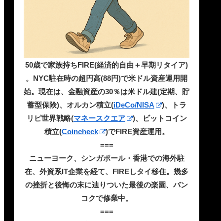
50歳で家族持ちFIRE(経済的自由＋早期リタイア)
。NYC駐在時の超円高(88円)で米ドル資産運用開
始。現在は、金融資産の30％は米ドル建(定期、貯
蓄型保険)、オルカン積立(
iDeCo/NISA
)、トラ
リピ世界戦略(
マネースクエア
)、ビットコイン
積立(
Coincheck
)でFIRE資産運用。
===
ニューヨーク、シンガポール・香港での海外駐
在、外資系IT企業を経て、FIREしタイ移住。幾多
の挫折と後悔の末に辿りついた最後の楽園、バン
コクで修業中。
===