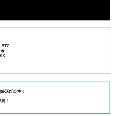
BTC
ち家
KK
(終活)策定中！
投資！