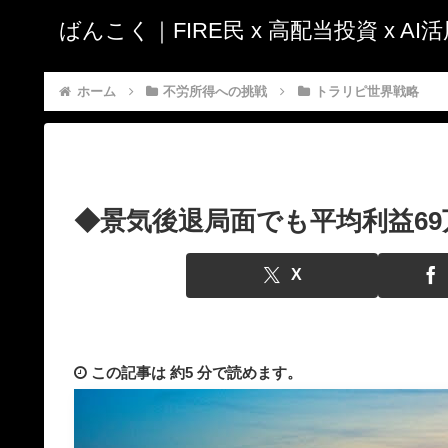
ばんこく｜FIRE民 x 高配当投資 x A
ホーム
不労所得への挑戦
トラリピ世界戦略
◆景気後退局面でも平均利益69
X
この記事は
約5 分
で読めます。