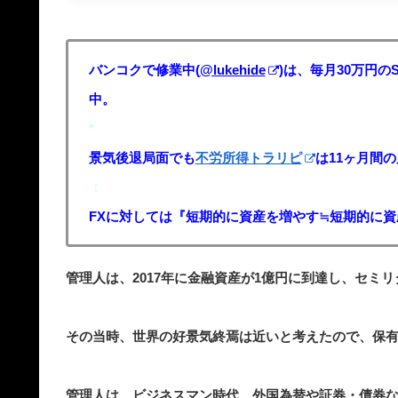
バンコクで修業中(
@lukehide
)は、毎月30万円の
中。
*
景気後退局面でも
不労所得トラリピ
は11ヶ月間
：
FXに対しては『短期的に資産を増やす≒短期的に
管理人は、2017年に金融資産が1億円に到達し、セミ
その当時、世界の好景気終焉は近いと考えたので、保
管理人は、ビジネスマン時代、外国為替や証券・債券