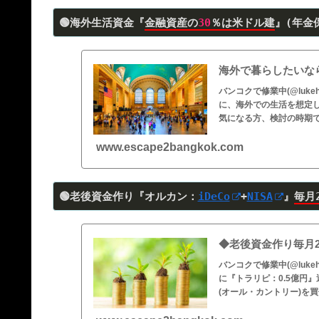
🟢海外生活資金『
金融資産の
30
％は米ドル建
』(年金
海外で暮らしたいなら
バンコクで修業中(@luk
に、海外での生活を想定
気になる方、検討の時期
www.escape2bangkok.com
🟢老後資金作り『オルカン：
iDeCo
+
NISA
』
毎月
◆老後資金作り毎月27
バンコクで修業中(@luk
に『トラリピ：0.5億円』運用
(オール・カントリー)を