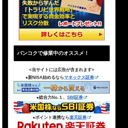
バンコクで修業中のオススメ！
<当サイトには広告が含まれます>
●新NISA始めるなら
マネックス証券
●総合力No.１、
SBI証券
●ポイント連携なら
楽天証券