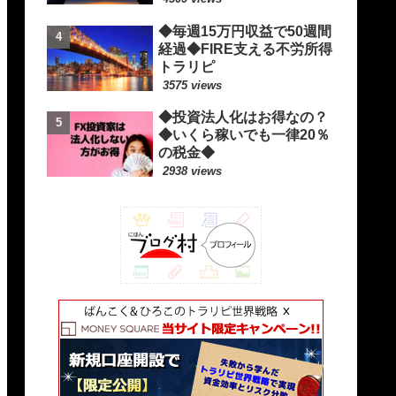
◆毎週15万円収益で50週間
経過◆FIRE支える不労所得
トラリピ
3575 views
◆投資法人化はお得なの？
◆いくら稼いでも一律20％
の税金◆
2938 views