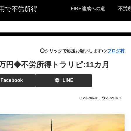
I活用で不労所得
FIRE達成への道
不労
⭕️クリックで応援お願いします👉
ブログ村
万円◆不労所得トラリピ:11カ月
Facebook
LINE
2022/07/01
2022/07/11