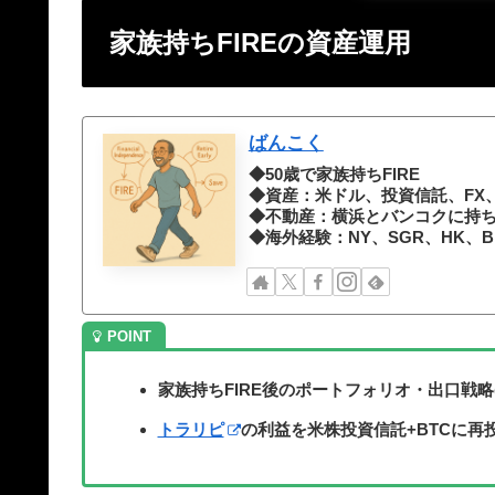
家族持ちFIREの資産運用
ばんこく
◆50歳で家族持ちFIRE
◆資産：米ドル、投資信託、FX、
◆不動産：横浜とバンコクに持
◆海外経験：NY、SGR、HK、B
家族持ちFIRE後のポートフォリオ・出口戦略
トラリピ
の利益を米株投資信託+BTCに再