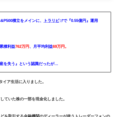
S&P500積立をメインに、
トラリピ
で『0.55億円』運用
の累積利益
762万円
、月平均利益
69万円。
資産を失う』という認識だったが…
リタイア生活に入りました。
有していた株の一部を現金化しました。
などを取引する金融機関のディーラーが使うトレーダーフォンの