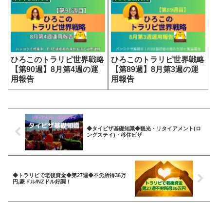
ひろこのトラリピ世界戦略
ひろこのトラリピ世界戦略
【第90週】8月第4週の運
【第89週】8月第3週の運
用報告
用報告
◆タイビザ基礎知識◆観光・リタイアメント(ロ
ングステイ)・移住ビザ
◆トラリピで老後資金◆第27週◆不労所得36万
円,豪ドル/NZドル好調！