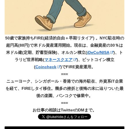
50歳で家族持ちFIRE(経済的自由＋早期リタイア) 。NYC駐在時の
超円高(88円)で米ドル資産運用開始。現在は、金融資産の30％は
米ドル建(定期、貯蓄型保険)、オルカン積立(
iDeCo/NISA
)、ト
ラリピ世界戦略(
マネースクエア
)、ビットコイン積立
(
Coincheck
)でFIRE資産運用。
===
ニューヨーク、シンガポール・香港での海外駐在、外資系IT企業
を経て、FIREしタイ移住。幾多の挫折と後悔の末に辿りついた最
後の楽園、バンコクで修業中。
===
お仕事の相談はTwitterのDMまで。