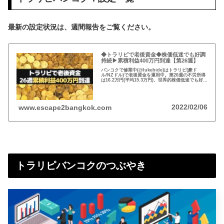
最新の設定状況は、週間報告をご覧ください。
◆トラリピで老後資金◆株価低迷でも好調
持続▶︎累積利益400万円到達【第26週】
バンコクで修業中(@lukehide)はトラリピ(豪ド
ル/NZドル)で老後資金を運用中。第26週の不労所得
は16.2万円(平均15.3万円)、世界的株価低迷でも好
調！累積利益は400万円到達！毎月の平均利益は59
万円、年利21.2%！
2022/02/06
www.escape2bangkok.com
トラリピバンコクのつぶやき