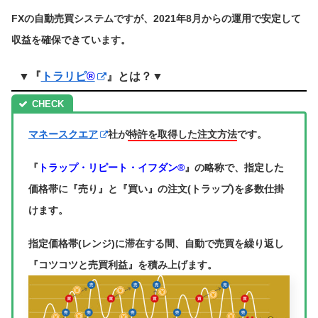
FXの自動売買システムですが、2021年8月からの運用で安定して
収益を確保できています。
▼『
トラリピ
®
』とは？▼
マネースクエア
社が
特許を取得した注文方法
です。
『
トラップ・リピート・イフダン®
』の略称で、指定した
価格帯に『売り』と『買い』の注文(トラップ)を多数仕掛
けます。
指定価格帯(レンジ)に滞在する間、自動で売買を繰り返し
『コツコツと売買利益』を積み上げます。