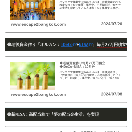
バンコクで修業中(@lukehide)は、金融資産の20％
程度を米ドルで保有・運用中。中長期的に、海外で
の生活を想定している人は米ドルを保有する事がお
すすめ。円安で資産の目減りが気になる方、検討の
時期です！
2024/07/20
www.escape2bangkok.com
🟢老後資金作り『オルカン：
iDeCo
+
NISA
』
毎月27万円積立中
◆老後資金作り毎月27万円積立
◆iDeCo+NISA：10月分
バンコクで修業中(@lukehide)は、老後資金作り
『投資信託：毎月27万円積立』不労所得作りに『ト
ラリピ：0.5億円』運用中。毎月27万円、eMAXIS
Slim 米国株式(S＆P500)/全世界株式(オール・カン
トリー)を買付中。
2024/07/08
www.escape2bangkok.com
🟢新NISA：高配当株で『夢の配当金生活』を実現