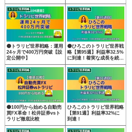
戦略
トラリピ世界戦略
トラリピ世界戦略
🟠トラリピ世界戦略：運用
🟠ひろこのトラリピ世界戦
24ヶ月で400万円突破【設
略【第95週】利益率32.5%
定公開中】
に到達！着実な成長を続け
る世界戦略
トラリピ世界戦略
トラリピ世界戦略
🟠100円から始める自動売
ひろこのトラリピ世界戦略
買FX革命！松井証券vsト
【第91週】利益率32%に
ラリピ徹底比較
到達！
トラリピ世界戦略
トラリピ世界戦略