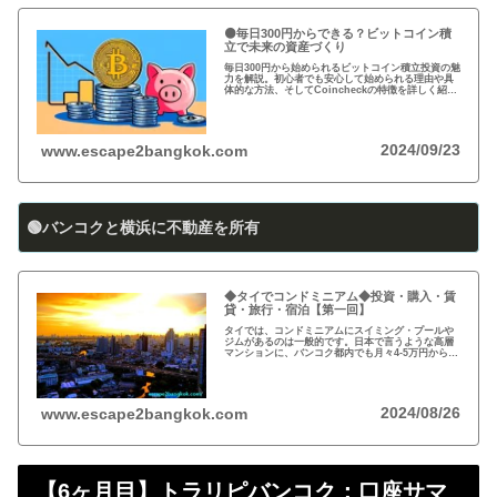
🟠毎日300円からできる？ビットコイン積
立で未来の資産づくり
毎日300円から始められるビットコイン積立投資の魅
力を解説。初心者でも安心して始められる理由や具
体的な方法、そしてCoincheckの特徴を詳しく紹
介。将来の資産形成に向けた新しい投資方法を探る
方必見！
2024/09/23
www.escape2bangkok.com
🟢バンコクと横浜に不動産を所有
◆タイでコンドミニアム◆投資・購入・賃
貸・旅行・宿泊【第一回】
タイでは、コンドミニアムにスイミング・プールや
ジムがあるのは一般的です。日本で言うような高層
マンションに、バンコク都内でも月々4-5万円から賃
貸・レンタルができます。旅行、ロングステイ、駐
在、現地採用で、タイ王国に短期・長期で滞在され
る際に…
2024/08/26
www.escape2bangkok.com
【6ヶ月目】トラリピバンコク：口座サマ