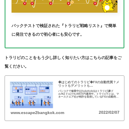
バックテストで検証された『トラリピ戦略リスト』で簡単
に発注できるので初心者にも安心です。
トラリピのことをもう少し詳しく知りたい方はこちらの記事をご
覧ください。
◆はじめてのトラリピ◆FXの自動売買？メ
リットもデメリットも…
バンコクで修業中(@lukehide)はトラリピ(豪ド
ル/NZドル)で4,000万円運用中。トラリピ®とは、マ
ネースクエア社が特許を取得しているFXの自動売買
の注文方法。リスクのない投資はない、メリット・
デメリットを理解して楽しい投資を！
2022/02/07
www.escape2bangkok.com