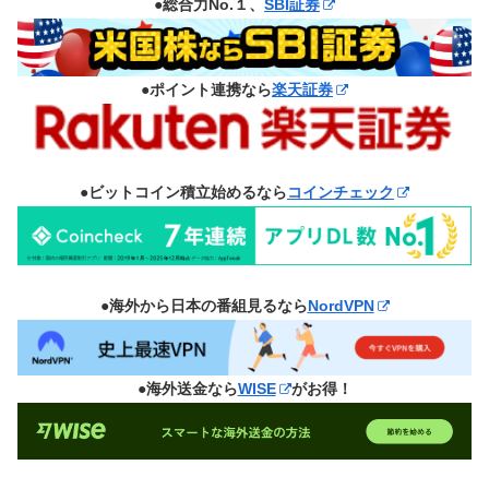
●総合力No.１、
SBI証券
●ポイント連携なら
楽天証券
●ビットコイン積立始めるなら
コインチェック
●海外から日本の番組見るなら
NordVPN
●海外送金なら
WISE
がお得！