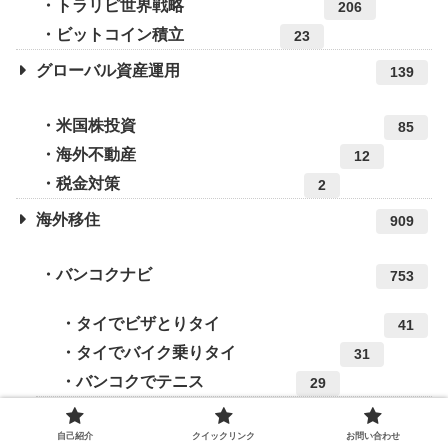
トラリピ世界戦略
206
ビットコイン積立
23
グローバル資産運用
139
米国株投資
85
海外不動産
12
税金対策
2
海外移住
909
バンコクナビ
753
タイでビザとりタイ
41
タイでバイク乗りタイ
31
バンコクでテニス
29
海外在住日本人
174
自己紹介
クイックリンク
お問い合わせ
Expats in BKK