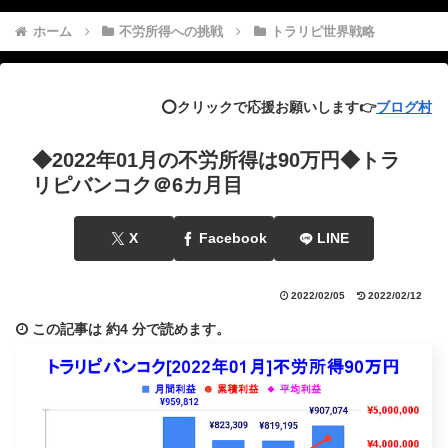
ホーム
不労所得への挑戦
トラリピ世界戦略
⭕️クリックで応援お願いします👉
ブログ村
◆2022年01月の不労所得は90万円◆トラ
リピバンコク＠6カ月目
X
Facebook
LINE
2022/02/05
2022/02/12
この記事は
約4 分
で読めます。