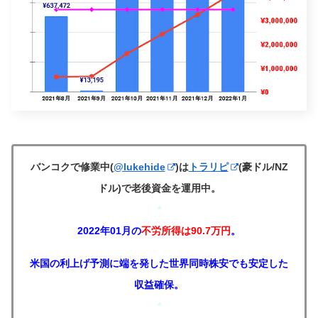
バンコクで修業中(
@lukehide
)は
トラリピ
(豪ドル/NZ
ドル)で老後資金を運用中。
*
2022年01月の
不労所得は90.7万円
。
米国の利上げ予測に端を発した世界同時株安でも安定した
収益確保。
*