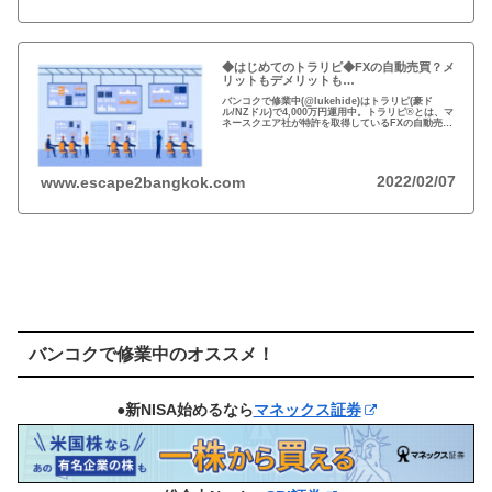
◆はじめてのトラリピ◆FXの自動売買？メ
リットもデメリットも…
バンコクで修業中(@lukehide)はトラリピ(豪ド
ル/NZドル)で4,000万円運用中。トラリピ®とは、マ
ネースクエア社が特許を取得しているFXの自動売買
の注文方法。リスクのない投資はない、メリット・
デメリットを理解して楽しい投資を！
2022/02/07
www.escape2bangkok.com
バンコクで修業中のオススメ！
●新NISA始めるなら
マネックス証券