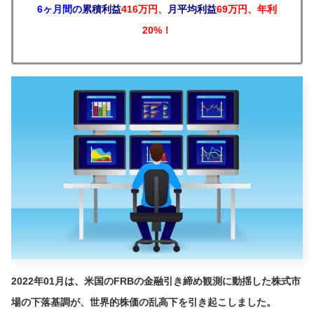
6ヶ月間の
累積利益
416万円、
月平均利益
69万円、年利
20%！
2022年01月は、米国のFRBの金融引き締め観測に動揺した株式市
場の下落基調が、世界的株価の乱高下を引き起こしました。