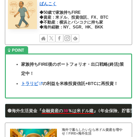
ばんこく
◆50歳で家族持ちFIRE
◆資産：米ドル、投資信託、FX、BTC
◆不動産：横浜とバンコクに持ち家
◆海外経験：NY、SGR、HK、BKK
家族持ちFIRE後のポートフォリオ・出口戦略(終活)策
定中！
トラリピ
の利益を米株投資信託+BTCに再投資！
🟢海外生活資金『
金融資産の
30
％は米ドル建
』(年金保険、貯蓄型
海外で暮らしたいなら米ドル資産を増や
せ！FIRE+海外生活