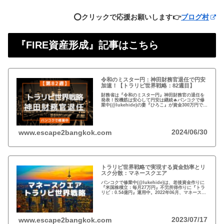
⭕️クリックで応援お願いします👉
ブログ村
『FIRE資産形成』記事はこちら
令和のミスター円：神田財務官退任で円安
加速！【トラリピ世界戦略：82週目】
財務省は『令和のミスター円』神田財務官の退任を
発表！投機筋は安心して円安は継続🔥バンコクで修
業中(@lukehide)の妻『ひろこ』が資金300万円で
『トラリピ世界戦略』運用中。：ドル円が絡まない
#AUDNZD #USDCAD #EURG...
2024/06/30
www.escape2bangkok.com
トラリピ世界戦略で実現する資金効率とリ
スク分散：マネースクエア
バンコクで修業中(@lukehide)は、老後資金作りに
『米国株積立：毎月27万円』不労所得作りに『トラ
リピ：0.54億円』運用中。2022年06月、マネースク
エアがトラリピ世界戦略をアナウンス。トラリピ世
界戦略で資金効率とリスク分散！
2023/07/17
www.escape2bangkok.com