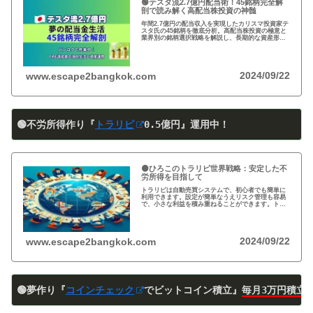
🟢テスタ流2.7億円配当術！45銘柄完全解
剖で読み解く高配当株投資の神髄
年間2.7億円の配当収入を実現したカリスマ投資家テ
スタ氏の45銘柄を徹底分析。高配当株投資の極意と
業界別の銘柄選択戦略を解説し、長期的な資産形成
のヒントを提供します。
2024/09/22
www.escape2bangkok.com
🟢不労所得作り『
トラリピ
0
.5
億円』運用中！
🟠ひろこのトラリピ世界戦略：安定した不
労所得を目指して
トラリピは自動売買システムで、初心者でも簡単に
利用できます。設定が簡単なうえリスク管理も容易
で、小さな利益を積み重ねることができます。トラ
リピの仕組み・戦略・メリット・デメリットを詳し
く紹介しています。運用を検討中の方は必見です!
2024/09/22
www.escape2bangkok.com
🟢夢作り『
コインチェック
でビットコイン積立』
毎月3万円積立