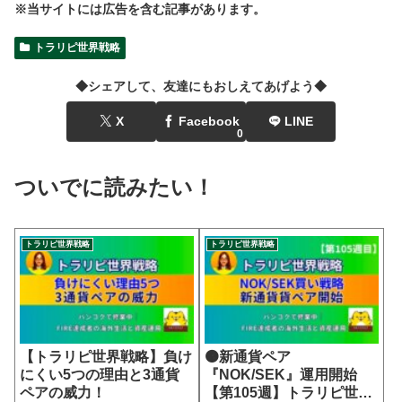
※当サイトには広告を含む記事があります。
トラリピ世界戦略
◆シェアして、友達にもおしえてあげよう◆
X
Facebook
LINE
0
ついでに読みたい！
トラリピ世界戦略
トラリピ世界戦略
【トラリピ世界戦略】負け
🟠新通貨ペア
にくい5つの理由と3通貨
『NOK/SEK』運用開始
ペアの威力！
【第105週】トラリピ世界