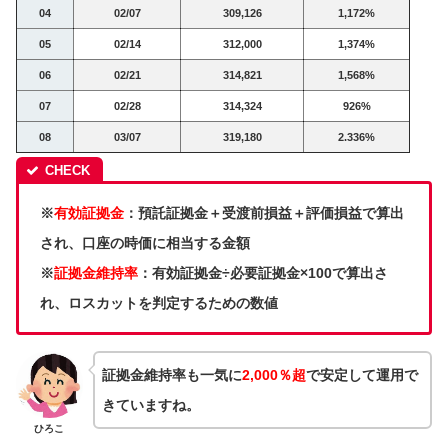
04
02/07
309,126
1,172%
05
02/14
312,000
1,374%
06
02/21
314,821
1,568%
07
02/28
314,324
926%
08
03/07
319,180
2.336%
※
有効証拠金
：預託証拠金＋受渡前損益＋評価損益で算出
され、口座の時価に相当する金額
※
証拠金維持率
：有効証拠金÷必要証拠金×100で算出さ
れ、ロスカットを判定するための数値
証拠金維持率も一気に
2,000
％超
で安定して運用で
きていますね。
ひろこ