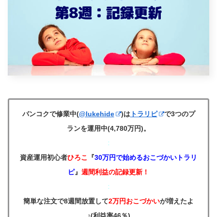
バンコクで修業中(
@lukehide
)は
トラリピ
で3つのプ
ランを運用中(4,780万円)。
:
資産運用初心者
ひろこ
『
30万円で始めるおこづかいトラリ
ピ
』
週間利益の記録更新！
:
簡単な注文で8週間放置して
2万円おこづかい
が増えたよ
♪
(利益率46％)