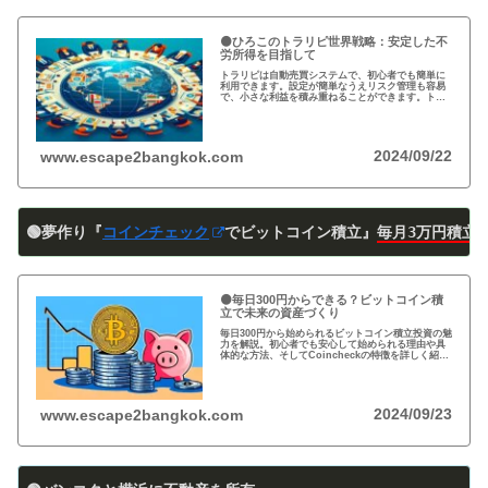
🟠ひろこのトラリピ世界戦略：安定した不
労所得を目指して
トラリピは自動売買システムで、初心者でも簡単に
利用できます。設定が簡単なうえリスク管理も容易
で、小さな利益を積み重ねることができます。トラ
リピの仕組み・戦略・メリット・デメリットを詳し
く紹介しています。運用を検討中の方は必見です!
2024/09/22
www.escape2bangkok.com
🟢夢作り『
コインチェック
でビットコイン積立』
毎月3万円積立
🟠毎日300円からできる？ビットコイン積
立で未来の資産づくり
毎日300円から始められるビットコイン積立投資の魅
力を解説。初心者でも安心して始められる理由や具
体的な方法、そしてCoincheckの特徴を詳しく紹
介。将来の資産形成に向けた新しい投資方法を探る
方必見！
2024/09/23
www.escape2bangkok.com