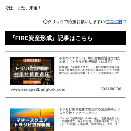
では、また、来週！
⭕️クリックで応援お願いします👉
ブログ村
『FIRE資産形成』記事はこちら
令和のミスター円：神田財務官退任で円安
加速！【トラリピ世界戦略：82週目】
財務省は『令和のミスター円』神田財務官の退任を
発表！投機筋は安心して円安は継続🔥バンコクで修
業中(@lukehide)の妻『ひろこ』が資金300万円で
『トラリピ世界戦略』運用中。：ドル円が絡まない
#AUDNZD #USDCAD #EURG...
2024/06/30
www.escape2bangkok.com
トラリピ世界戦略で実現する資金効率とリ
スク分散：マネースクエア
バンコクで修業中(@lukehide)は、老後資金作りに
『米国株積立：毎月27万円』不労所得作りに『トラ
リピ：0.54億円』運用中。2022年06月、マネースク
エアがトラリピ世界戦略をアナウンス。トラリピ世
界戦略で資金効率とリスク分散！