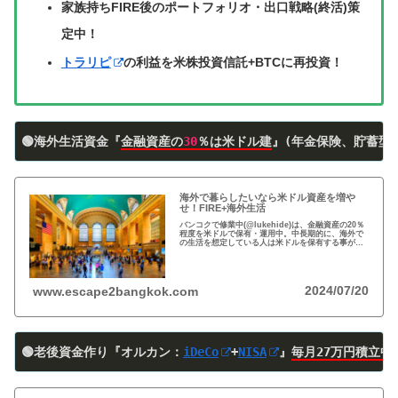
家族持ちFIRE後のポートフォリオ・出口戦略(終活)策
定中！
トラリピ
の利益を米株投資信託+BTCに再投資！
🟢海外生活資金『
金融資産の
30
％は米ドル建
』(年金保険、貯蓄型
海外で暮らしたいなら米ドル資産を増や
せ！FIRE+海外生活
バンコクで修業中(@lukehide)は、金融資産の20％
程度を米ドルで保有・運用中。中長期的に、海外で
の生活を想定している人は米ドルを保有する事がお
すすめ。円安で資産の目減りが気になる方、検討の
時期です！
2024/07/20
www.escape2bangkok.com
🟢老後資金作り『オルカン：
iDeCo
+
NISA
』
毎月27万円積立中