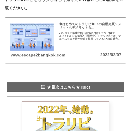
覧ください。
◆はじめてのトラリピ◆FXの自動売買？メ
リットもデメリットも…
バンコクで修業中(@lukehide)はトラリピ(豪ド
ル/NZドル)で4,000万円運用中。トラリピ®とは、マ
ネースクエア社が特許を取得しているFXの自動売買
の注文方法。リスクのない投資はない、メリット・
デメリットを理解して楽しい投資を！
2022/02/07
www.escape2bangkok.com
★目次はこちら★