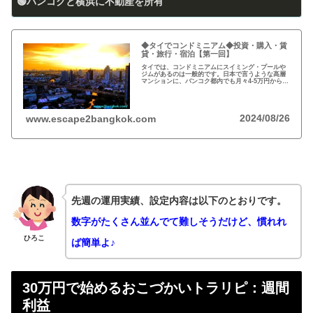
🟢バンコクと横浜に不動産を所有
◆タイでコンドミニアム◆投資・購入・賃
貸・旅行・宿泊【第一回】
タイでは、コンドミニアムにスイミング・プールや
ジムがあるのは一般的です。日本で言うような高層
マンションに、バンコク都内でも月々4-5万円から賃
貸・レンタルができます。旅行、ロングステイ、駐
在、現地採用で、タイ王国に短期・長期で滞在され
る際に…
2024/08/26
www.escape2bangkok.com
先週の運用実績、設定内容は以下のとおりです。
数字がたくさん並んでて難しそうだけど、慣れれ
ひろこ
ば簡単よ♪
30万円で始めるおこづかいトラリピ：週間
利益