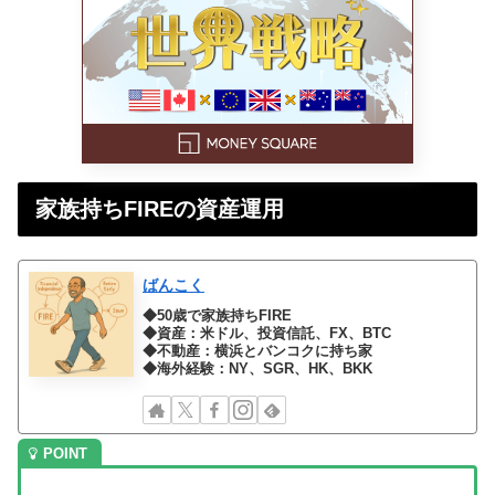
家族持ちFIREの資産運用
ばんこく
◆50歳で家族持ちFIRE
◆資産：米ドル、投資信託、FX、BTC
◆不動産：横浜とバンコクに持ち家
◆海外経験：NY、SGR、HK、BKK