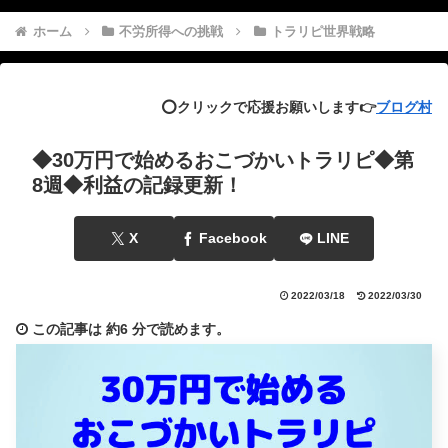
ホーム
不労所得への挑戦
トラリピ世界戦略
⭕️クリックで応援お願いします👉
ブログ村
◆30万円で始めるおこづかいトラリピ◆第
8週◆利益の記録更新！
X
Facebook
LINE
2022/03/18
2022/03/30
この記事は
約6 分
で読めます。