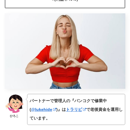
パートナーで管理人の『バンコクで修業中
(
@lukehide
)』は
トラリピ
で老後資金を運用し
ひろこ
ています。