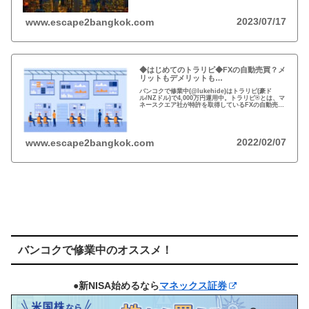
2023/07/17
www.escape2bangkok.com
◆はじめてのトラリピ◆FXの自動売買？メ
リットもデメリットも…
バンコクで修業中(@lukehide)はトラリピ(豪ド
ル/NZドル)で4,000万円運用中。トラリピ®とは、マ
ネースクエア社が特許を取得しているFXの自動売買
の注文方法。リスクのない投資はない、メリット・
デメリットを理解して楽しい投資を！
2022/02/07
www.escape2bangkok.com
バンコクで修業中のオススメ！
●新NISA始めるなら
マネックス証券