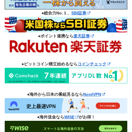
●総合力No.１、
SBI証券
●ポイント連携なら
楽天証券
●ビットコイン積立始めるなら
コインチェック
●海外から日本の番組見るなら
NordVPN
●海外送金なら
WISE
がお得！