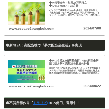
◆老後資金作り毎月27万円積立
◆iDeCo+NISA：10月分
バンコクで修業中(@lukehide)は、老後資金作り
『投資信託：毎月27万円積立』不労所得作りに『ト
ラリピ：0.5億円』運用中。毎月27万円、eMAXIS
Slim 米国株式(S＆P500)/全世界株式(オール・カン
トリー)を買付中。
2024/07/08
www.escape2bangkok.com
🟢新NISA：高配当株で『夢の配当金生活』を実現
🟢テスタ流2.7億円配当術！45銘柄完全解
剖で読み解く高配当株投資の神髄
年間2.7億円の配当収入を実現したカリスマ投資家テ
スタ氏の45銘柄を徹底分析。高配当株投資の極意と
業界別の銘柄選択戦略を解説し、長期的な資産形成
のヒントを提供します。
2024/09/22
www.escape2bangkok.com
🟢不労所得作り『
トラリピ
0
.5
億円』運用中！