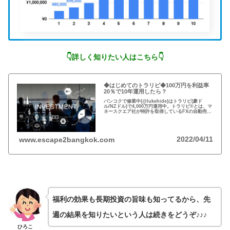
👇詳しく知りたい人はこちら👇
◆はじめてのトラリピ◆100万円を利益率
20％で10年運用したら？
バンコクで修業中(@lukehide)はトラリピ(豪ド
ル/NZドル)で4,000万円運用中。トラリピ®とは、マ
ネースクエア社が特許を取得しているFXの自動売買
の注文方法。少額の売買利益をコツコツと貯める仕
組みなので長期投資が必須！
2022/04/11
www.escape2bangkok.com
福利の効果も長期投資の旨味も知ってるから、先
週の結果を知りたいという人は続きをどうぞ♪♪♪
ひろこ