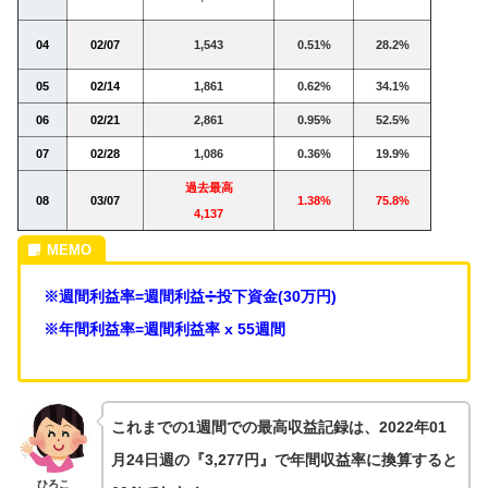
04
02/07
1,543
0.51%
28.2%
05
02/14
1,861
0.62%
34.1%
06
02/21
2,861
0.95%
52.5%
07
02/28
1,086
0.36%
19.9%
過去最高
08
03/07
1.38%
75.8%
4,137
※週間利益率=週間利益➗投下資金(30万円)
※年間利益率=週間利益率 x 55週間
これまでの1週間での最高収益記録は、2022年01
月24日週の『3,277円』で年間収益率に換算すると
ひろこ