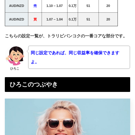
AUD/NZD
売
1.10 – 1.07
0.1万
51
20
AUD/NZD
買
1.07 – 1.04
0.1万
51
20
こちらの設定一覧が、トラリピバンコクの一番コアな部分です。
同じ設定であれば、同じ収益率を確保できます
よ。
ひろこ
ひろこのつぶやき