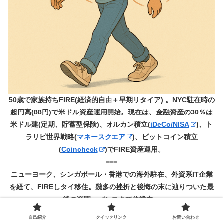
50歳で家族持ちFIRE(経済的自由＋早期リタイア) 。NYC駐在時の
超円高(88円)で米ドル資産運用開始。現在は、金融資産の30％は
米ドル建(定期、貯蓄型保険)、オルカン積立(
iDeCo/NISA
)、ト
ラリピ世界戦略(
マネースクエア
)、ビットコイン積立
(
Coincheck
)でFIRE資産運用。
===
ニューヨーク、シンガポール・香港での海外駐在、外資系IT企業
を経て、FIREしタイ移住。幾多の挫折と後悔の末に辿りついた最
後の楽園、バンコクで修業中。
===
自己紹介
クイックリンク
お問い合わせ