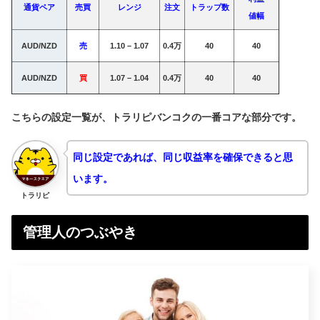
通貨ペア
売買
レンジ
注文
トラップ数
値幅
AUD/NZD
売
1.10 – 1.07
0.4万
40
40
AUD/NZD
買
1.07 – 1.04
0.4万
40
40
こちらの設定一覧が、トラリピバンコクの一番コアな部分です。
同じ設定であれば、同じ収益率を確保できると思
います。
トラリピ
管理人のつぶやき