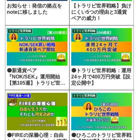
お知らせ：発信の拠点を
【トラリピ世界戦略】負け
noteに移しました
にくい5つの理由と3通貨
ペアの威力！
トラリピ世界戦略
トラリピ世界戦略
🟠新通貨ペア
🟠トラリピ世界戦略：運用
『NOK/SEK』運用開始
24ヶ月で400万円突破【設
【第105週】トラリピ世界
定公開中】
戦略
FIRE達成への道
トラリピ世界戦略
🟠FIREの深層心理：自由
🟠ひろこのトラリピ世界戦