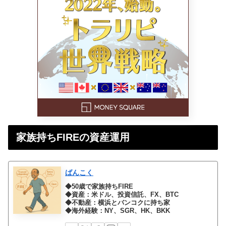
家族持ちFIREの資産運用
ばんこく
◆50歳で家族持ちFIRE
◆資産：米ドル、投資信託、FX、BTC
◆不動産：横浜とバンコクに持ち家
◆海外経験：NY、SGR、HK、BKK