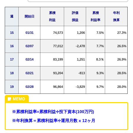
累積
評価
累積
年利
週
開始日
利益
損益
利益率
換算
15
01/31
74,573
1,206
7.5%
27.3%
16
02/07
77,012
-2,478
7.7%
26.5%
17
02/14
83,199
1,251
8.3％
26.9%
18
02/21
93,204
-813
9.3%
28.5%
19
02/28
96,864
-3,829
9.7%
28.0%
※累積利益率=累積利益➗投下資本(100万円)
※年利換算＝累積利益率➗運用月数 x 12ヶ月