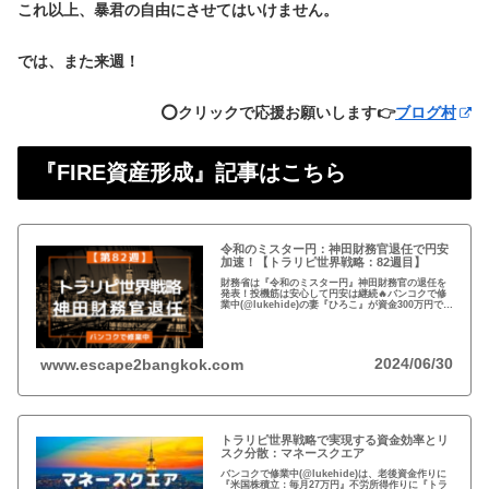
これ以上、暴君の自由にさせてはいけません。
では、また来週！
⭕️クリックで応援お願いします👉
ブログ村
『FIRE資産形成』記事はこちら
令和のミスター円：神田財務官退任で円安
加速！【トラリピ世界戦略：82週目】
財務省は『令和のミスター円』神田財務官の退任を
発表！投機筋は安心して円安は継続🔥バンコクで修
業中(@lukehide)の妻『ひろこ』が資金300万円で
『トラリピ世界戦略』運用中。：ドル円が絡まない
#AUDNZD #USDCAD #EURG...
2024/06/30
www.escape2bangkok.com
トラリピ世界戦略で実現する資金効率とリ
スク分散：マネースクエア
バンコクで修業中(@lukehide)は、老後資金作りに
『米国株積立：毎月27万円』不労所得作りに『トラ