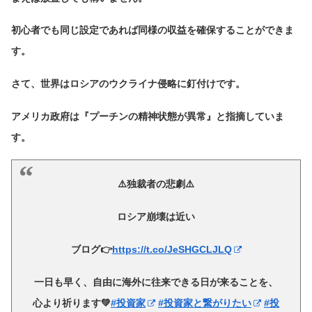
初心者でも同じ設定であれば同様の収益を確保することができま
す。
さて、世界はロシアのウクライナ侵略に釘付けです。
アメリカ政府は『プーチンの精神状態が異常』と指摘していま
す。
⚠️独裁者の悲劇⚠️
ロシア崩壊は近い
ブログ👉
https://t.co/JeSHGCLJLQ
一日も早く、自由に海外に往来できる日が来ることを、
心より祈ります💚
#投資家
#投資家と繋がりたい
#投