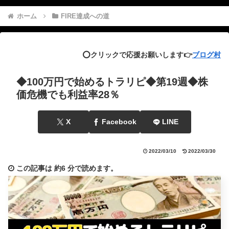
ホーム
FIRE達成への道
⭕️クリックで応援お願いします👉
ブログ村
◆100万円で始めるトラリピ◆第19週◆株
価危機でも利益率28％
X
Facebook
LINE
2022/03/10
2022/03/30
この記事は
約6 分
で読めます。