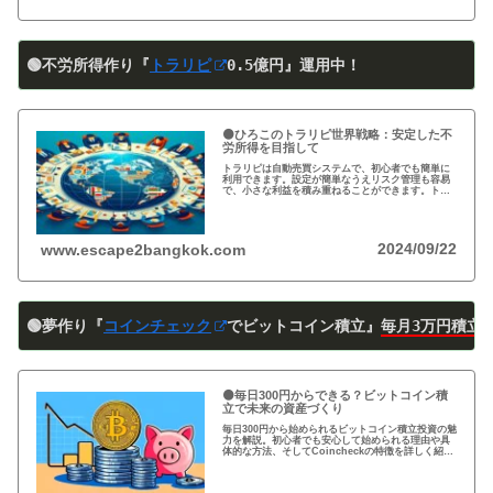
🟢不労所得作り『
トラリピ
0
.5
億円』運用中！
🟠ひろこのトラリピ世界戦略：安定した不
労所得を目指して
トラリピは自動売買システムで、初心者でも簡単に
利用できます。設定が簡単なうえリスク管理も容易
で、小さな利益を積み重ねることができます。トラ
リピの仕組み・戦略・メリット・デメリットを詳し
く紹介しています。運用を検討中の方は必見です!
2024/09/22
www.escape2bangkok.com
🟢夢作り『
コインチェック
でビットコイン積立』
毎月3万円積立
🟠毎日300円からできる？ビットコイン積
立で未来の資産づくり
毎日300円から始められるビットコイン積立投資の魅
力を解説。初心者でも安心して始められる理由や具
体的な方法、そしてCoincheckの特徴を詳しく紹
介。将来の資産形成に向けた新しい投資方法を探る
方必見！