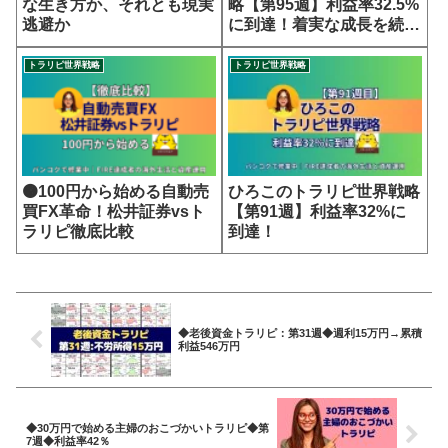
な生き方か、それとも現実
略【第95週】利益率32.5%
逃避か
に到達！着実な成長を続け
る世界戦略
トラリピ世界戦略
トラリピ世界戦略
🟠100円から始める自動売
ひろこのトラリピ世界戦略
買FX革命！松井証券vsト
【第91週】利益率32%に
ラリピ徹底比較
到達！
◆老後資金トラリピ：第31週◆週利15万円→累積
利益546万円
◆30万円で始める主婦のおこづかいトラリピ◆第
7週◆利益率42％