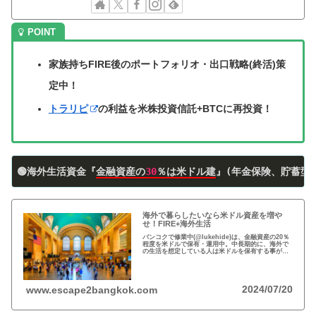
家族持ちFIRE後のポートフォリオ・出口戦略(終活)策
定中！
トラリピ
の利益を米株投資信託+BTCに再投資！
🟢海外生活資金『
金融資産の
30
％は米ドル建
』(年金保険、貯蓄型
海外で暮らしたいなら米ドル資産を増や
せ！FIRE+海外生活
バンコクで修業中(@lukehide)は、金融資産の20％
程度を米ドルで保有・運用中。中長期的に、海外で
の生活を想定している人は米ドルを保有する事がお
すすめ。円安で資産の目減りが気になる方、検討の
時期です！
2024/07/20
www.escape2bangkok.com