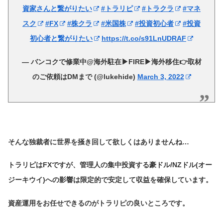
資家さんと繋がりたい
#トラリピ
#トラクラ
#マネ
スク
#FX
#株クラ
#米国株
#投資初心者
#投資
初心者と繋がりたい
https://t.co/s91LnUDRAF
— バンコクで修業中@海外駐在▶︎FIRE▶︎海外移住👉取材
のご依頼はDMまで (@lukehide)
March 3, 2022
そんな独裁者に世界を掻き回して欲しくはありませんね…
トラリピはFXですが、管理人の集中投資する豪ドル/NZドル(オー
ジーキウイ)への影響は限定的で安定して収益を確保しています。
資産運用をお任せできるのがトラリピの良いところです。