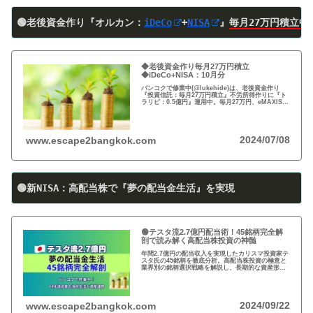
🟢老後資金作り『オルカン：
iDeCo
+
NISA
』
毎月27万円積立中
◆老後資金作り毎月27万円積立
◆iDeCo+NISA：10月分
バンコクで修業中(@lukehide)は、老後資金作り
『投資信託：毎月27万円積立』不労所得作りに『ト
ラリピ：0.5億円』運用中。毎月27万円、eMAXIS
Slim 米国株式(S＆P500)/全世界株式(オール・カン
トリー)を買付中。
2024/07/08
www.escape2bangkok.com
🟢新NISA：高配当株で『夢の配当金生活』を実現
🟢テスタ流2.7億円配当術！45銘柄完全解
剖で読み解く高配当株投資の神髄
年間2.7億円の配当収入を実現したカリスマ投資家テ
スタ氏の45銘柄を徹底分析。高配当株投資の極意と
業界別の銘柄選択戦略を解説し、長期的な資産形成
のヒントを提供します。
2024/09/22
www.escape2bangkok.com