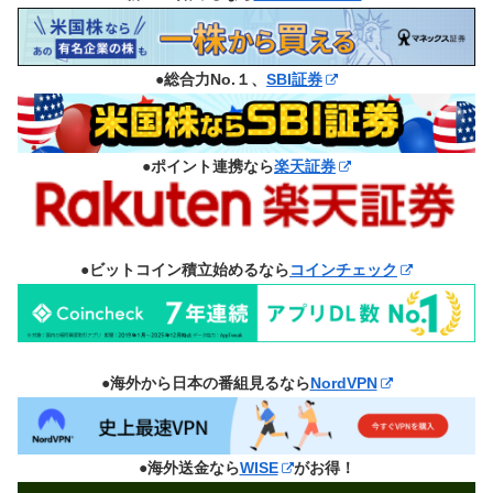
●総合力No.１、
SBI証券
●ポイント連携なら
楽天証券
●ビットコイン積立始めるなら
コインチェック
●海外から日本の番組見るなら
NordVPN
●海外送金なら
WISE
がお得！