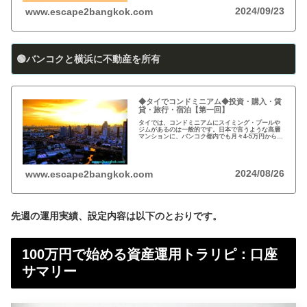
2024/09/23
www.escape2bangkok.com
🟢バンコクと横浜に不動産を所有
◆タイでコンドミニアム◆投資・購入・賃
貸・旅行・宿泊【第一回】
タイでは、コンドミニアムにスイミング・プールや
ジムがあるのは一般的です。日本で言うような高層
マンションに、バンコク都内でも月々4-5万円から賃
貸・レンタルができます。旅行、ロングステイ、駐
在、現地採用で、タイ王国に短期・長期で滞在され
る際に…
2024/08/26
www.escape2bangkok.com
先週の運用実績、設定内容は以下のとおりです。
100万円で始める資産運用トラリピ：口座
サマリー