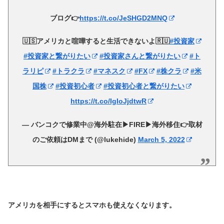
ブログ👉
https://t.co/JeSHGD2MNQ
🇺🇸アメリカと喧嘩すると生活できないよ🇷🇺
#投資家
#投資家と繋がりたい
#投資家さんと繋がりたい
#ト
ラリピ
#トラクラ
#マネスク
#FX
#株クラ
#米
国株
#投資初心者
#投資初心者と繋がりたい
https://t.co/IgIoJjdtwR
— バンコクで修業中@海外駐在▶︎FIRE▶︎海外移住👉取材
のご依頼はDMまで (@lukehide)
March 5, 2022
アメリカを相手にするとスマホも使えなくなります。