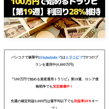
バンコクで修業中(
@lukehide
)は
トラリピ
で3つのプ
ランを運用中(4,680万円)
:
『100万円で始める資産運用トラリピ』第19週、ロシア侵
略戦争でも
安定稼働中！
:
先週の確定利益3,660円は週平均以下でも
利益率
28％
キー
プ
！