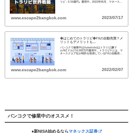
リピ：0.54億円』運用中。2022年06月、マネースク
エアがトラリピ世界戦略をアナウンス。トラリピ世
界戦略で資金効率とリスク分散！
2023/07/17
www.escape2bangkok.com
◆はじめてのトラリピ◆FXの自動売買？メ
リットもデメリットも…
バンコクで修業中(@lukehide)はトラリピ(豪ド
ル/NZドル)で4,000万円運用中。トラリピ®とは、マ
ネースクエア社が特許を取得しているFXの自動売買
の注文方法。リスクのない投資はない、メリット・
デメリットを理解して楽しい投資を！
2022/02/07
www.escape2bangkok.com
バンコクで修業中のオススメ！
●新NISA始めるなら
マネックス証券