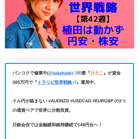
バンコクで修業中(
@lukehide)
の妻『
ひろこ
』が資金
300万円で『
トラリピ世界戦略
』運用中。
：
ドル円が絡まない #AUDNZD #USDCAD #EURGBP の3つ
の通貨ペアで世界に分散投資。
日銀会合では金融緩和維持継続で148円台へ！