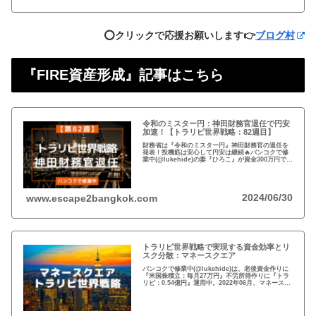
⭕️クリックで応援お願いします👉
ブログ村
『FIRE資産形成』記事はこちら
令和のミスター円：神田財務官退任で円安
加速！【トラリピ世界戦略：82週目】
財務省は『令和のミスター円』神田財務官の退任を
発表！投機筋は安心して円安は継続🔥バンコクで修
業中(@lukehide)の妻『ひろこ』が資金300万円で
『トラリピ世界戦略』運用中。：ドル円が絡まない
#AUDNZD #USDCAD #EURG...
2024/06/30
www.escape2bangkok.com
トラリピ世界戦略で実現する資金効率とリ
スク分散：マネースクエア
バンコクで修業中(@lukehide)は、老後資金作りに
『米国株積立：毎月27万円』不労所得作りに『トラ
リピ：0.54億円』運用中。2022年06月、マネースク
エアがトラリピ世界戦略をアナウンス。トラリピ世
界戦略で資金効率とリスク分散！