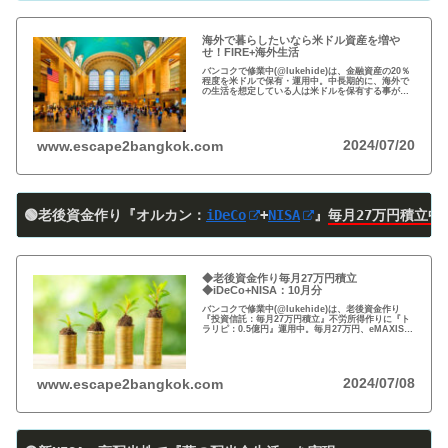
海外で暮らしたいなら米ドル資産を増や
せ！FIRE+海外生活
バンコクで修業中(@lukehide)は、金融資産の20％
程度を米ドルで保有・運用中。中長期的に、海外で
の生活を想定している人は米ドルを保有する事がお
すすめ。円安で資産の目減りが気になる方、検討の
時期です！
2024/07/20
www.escape2bangkok.com
🟢老後資金作り『オルカン：
iDeCo
+
NISA
』
毎月27万円積立中
◆老後資金作り毎月27万円積立
◆iDeCo+NISA：10月分
バンコクで修業中(@lukehide)は、老後資金作り
『投資信託：毎月27万円積立』不労所得作りに『ト
ラリピ：0.5億円』運用中。毎月27万円、eMAXIS
Slim 米国株式(S＆P500)/全世界株式(オール・カン
トリー)を買付中。
2024/07/08
www.escape2bangkok.com