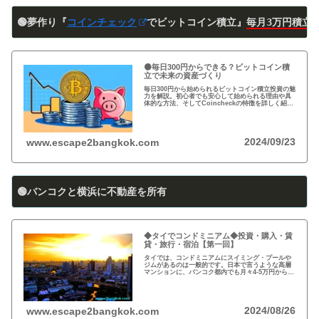
🟢夢作り『
コインチェック
でビットコイン積立』
毎月3万円積立
🟠毎日300円からできる？ビットコイン積
立で未来の資産づくり
毎日300円から始められるビットコイン積立投資の魅
力を解説。初心者でも安心して始められる理由や具
体的な方法、そしてCoincheckの特徴を詳しく紹
介。将来の資産形成に向けた新しい投資方法を探る
方必見！
2024/09/23
www.escape2bangkok.com
🟢バンコクと横浜に不動産を所有
◆タイでコンドミニアム◆投資・購入・賃
貸・旅行・宿泊【第一回】
タイでは、コンドミニアムにスイミング・プールや
ジムがあるのは一般的です。日本で言うような高層
マンションに、バンコク都内でも月々4-5万円から賃
貸・レンタルができます。旅行、ロングステイ、駐
在、現地採用で、タイ王国に短期・長期で滞在され
る際に…
2024/08/26
www.escape2bangkok.com