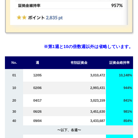
※第1週と10の倍数週以外は省略しています。
No.
週
有効証拠金
証拠金維持率
01
12/05
3,010,472
10,148%
10
02/06
2,993,431
944%
20
04/17
3,023,159
841%
30
06/26
3,451,630
981%
40
09/04
3,433,687
854%
〜以下、各週〜