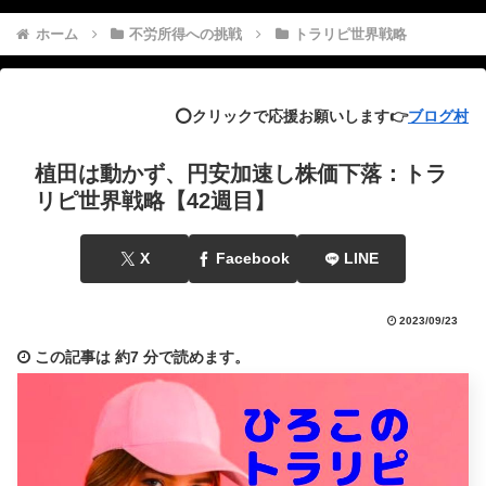
ホーム
不労所得への挑戦
トラリピ世界戦略
⭕️クリックで応援お願いします👉
ブログ村
植田は動かず、円安加速し株価下落：トラ
リピ世界戦略【42週目】
X
Facebook
LINE
2023/09/23
この記事は
約7 分
で読めます。