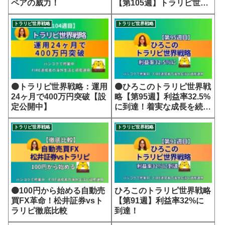
ペアの威力！
【第105週】トラリピ世界
戦略
トラリピ世界戦略
トラリピ世界戦略
🟠トラリピ世界戦略：運用
🟠ひろこのトラリピ世界戦
24ヶ月で400万円突破【設
略【第95週】利益率32.5%
定公開中】
に到達！着実な成長を続け
る世界戦略
トラリピ世界戦略
トラリピ世界戦略
🟠100円から始める自動売
ひろこのトラリピ世界戦略
買FX革命！松井証券vsト
【第91週】利益率32%に
ラリピ徹底比較
到達！