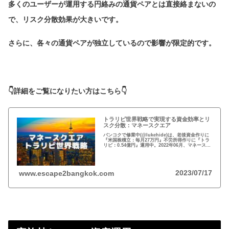
多くのユーザーが運用する円絡みの通貨ペアとは直接絡まないの
で、リスク分散効果が大きいです。
さらに、各々の通貨ペアが独立しているので影響が限定的です。
👇詳細をご覧になりたい方はこちら👇
トラリピ世界戦略で実現する資金効率とリ
スク分散：マネースクエア
バンコクで修業中(@lukehide)は、老後資金作りに
『米国株積立：毎月27万円』不労所得作りに『トラ
リピ：0.54億円』運用中。2022年06月、マネースク
エアがトラリピ世界戦略をアナウンス。トラリピ世
界戦略で資金効率とリスク分散！
2023/07/17
www.escape2bangkok.com