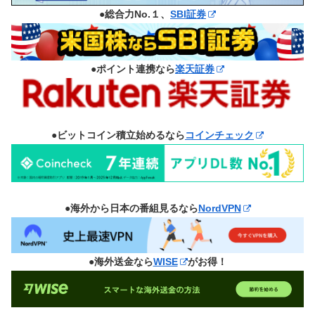
●総合力No.１、
SBI証券
●ポイント連携なら
楽天証券
●ビットコイン積立始めるなら
コインチェック
●海外から日本の番組見るなら
NordVPN
●海外送金なら
WISE
がお得！