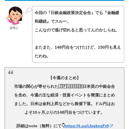
今回の『日銀金融政策決定会合』でも『金融緩
和継続』でスルー。
ひろこ
こんなので逃げ切れると思ってんのかしらね。
*
またまた、148円台をつけたけど、150円も見え
たわね。
【今週のまとめ】
市場の関心が寄せられた🇯🇵🇺🇸🇬🇧日米英の中銀会合
を含め、今週の主な経済・投資イベントを簡潔にまとめ
ました。日米は金利上昇などから株価下落。ドル円はお
よそ10ヶ月ぶりの148円台をつけています。
詳細はnote（無料）にて👇
https://t.co/iJeeknzFr0