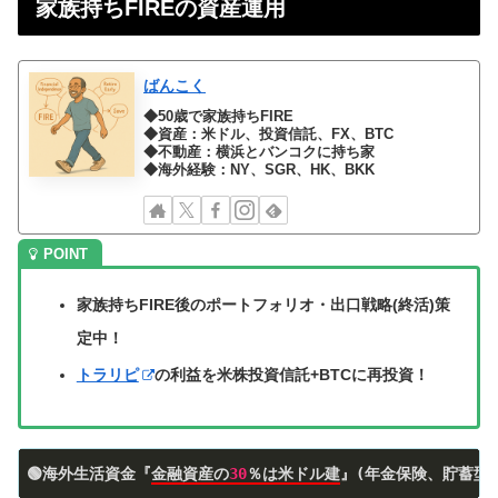
家族持ちFIREの資産運用
ばんこく
◆50歳で家族持ちFIRE
◆資産：米ドル、投資信託、FX、BTC
◆不動産：横浜とバンコクに持ち家
◆海外経験：NY、SGR、HK、BKK
家族持ちFIRE後のポートフォリオ・出口戦略(終活)策
定中！
トラリピ
の利益を米株投資信託+BTCに再投資！
🟢海外生活資金『
金融資産の
30
％は米ドル建
』(年金保険、貯蓄型