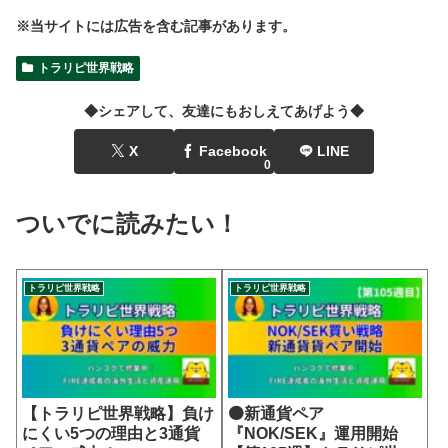
※当サイトには広告を含む記事があります。
トラリピ世界戦略
◆シェアして、友達にもおしえてあげよう◆
X
Facebook
LINE
0
ついでに読みたい！
トラリピ世界戦略
トラリピ世界戦略
【トラリピ世界戦略】負け
🟠新通貨ペア
にくい5つの理由と3通貨
『NOK/SEK』運用開始