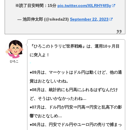
※読了目安時間：15分
pic.twitter.com/XlLRHY4fSy
— 池田伸太郎 (@sikeda23)
September 22, 2023
『
ひろこのトラリピ世界戦略
』は、運用10ヶ月目
に突入よ！
ひろこ
*
●09月は、マーケットはドル円は動くけど、他の通
貨はおとなしいわね。
●08月は、統計的にも円高にふれるはずなんだけ
ど、そうはいかなかったわね…
●07月は、ドル円が円安⇒円高⇒円安と乱高下の影
響でおとなしめ…
●06月は、円安でドル円やユーロ円の売りで捕まっ