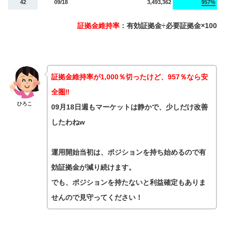
42
09/18
3,493,362
957%
証拠金維持率
：有効証拠金÷必要証拠金×100
証拠金維持率が1,000％切ったけど、957％なら安
全圏‼️
ひろこ
09月18日週もマーケットは静かで、少しだけ改善
したわねw
運用開始当初は、ポジションを持ち始めるので有
効証拠金が減り続けます。
でも、ポジションを持たないと利益確定もありま
せんので見守ってください！