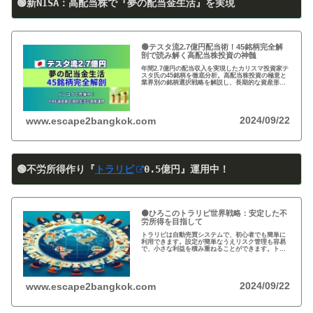
🟢新NISA：高配当株で『夢の配当金生活』を実現
🟢テスタ流2.7億円配当術！45銘柄完全解
剖で読み解く高配当株投資の神髄
年間2.7億円の配当収入を実現したカリスマ投資家テ
スタ氏の45銘柄を徹底分析。高配当株投資の極意と
業界別の銘柄選択戦略を解説し、長期的な資産形成
のヒントを提供します。
2024/09/22
www.escape2bangkok.com
🟢不労所得作り『
トラリピ
0
.5
億円』運用中！
🟠ひろこのトラリピ世界戦略：安定した不
労所得を目指して
トラリピは自動売買システムで、初心者でも簡単に
利用できます。設定が簡単なうえリスク管理も容易
で、小さな利益を積み重ねることができます。トラ
リピの仕組み・戦略・メリット・デメリットを詳し
く紹介しています。運用を検討中の方は必見です!
2024/09/22
www.escape2bangkok.com