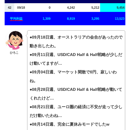
42
09/18
0
4,242
5,212
9,454
平均利益
1,309
8,919
3,295
13,523
●09月18日週、オーストラリアの会合があったので
動き出したわ。
ひろこ
●09月11日週、USD/CAD Half & Half戦略が少しだ
け動いてますが…
●09月04日週、マーケット閑散で0円、寂しいわ
ね。
●08月28日週、USD/CAD Half & Half戦略が動いて
くれたけど…
●08月21日週、ユーロ圏の経済に不安が走って少し
だけ動いたわね…
●08月14日週、完全に夏休みモードでしたw