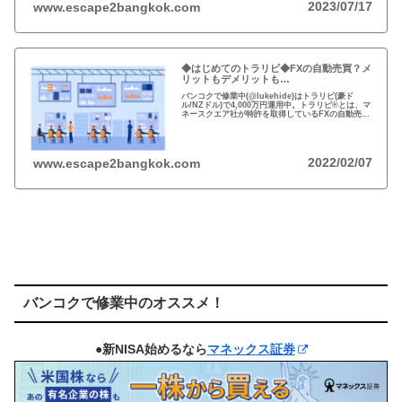
2023/07/17
www.escape2bangkok.com
◆はじめてのトラリピ◆FXの自動売買？メ
リットもデメリットも…
バンコクで修業中(@lukehide)はトラリピ(豪ド
ル/NZドル)で4,000万円運用中。トラリピ®とは、マ
ネースクエア社が特許を取得しているFXの自動売買
の注文方法。リスクのない投資はない、メリット・
デメリットを理解して楽しい投資を！
2022/02/07
www.escape2bangkok.com
バンコクで修業中のオススメ！
●新NISA始めるなら
マネックス証券