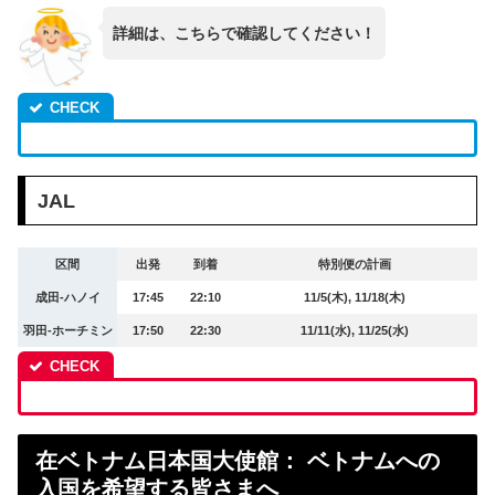
詳細は、こちらで確認してください！
JAL
区間
出発
到着
特別便の計画
成田-ハノイ
17:45
22:10
11/5(木), 11/18(木)
羽田-ホーチミン
17:50
22:30
11/11(水), 11/25(水)
在ベトナム日本国大使館： ベトナムへの
入国を希望する皆さまへ