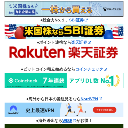
●総合力No.１、
SBI証券
●ポイント連携なら
楽天証券
●ビットコイン積立始めるなら
コインチェック
●海外から日本の番組見るなら
NordVPN
●海外送金なら
WISE
がお得！