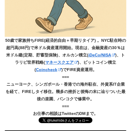
50歳で家族持ちFIRE(経済的自由＋早期リタイア) 。NYC駐在時の
超円高(88円)で米ドル資産運用開始。現在は、金融資産の30％は
米ドル建(定期、貯蓄型保険)、オルカン積立(
iDeCo/NISA
)、ト
ラリピ世界戦略(
マネースクエア
)、ビットコイン積立
(
Coincheck
)でFIRE資産運用。
===
ニューヨーク、シンガポール・香港での海外駐在、外資系IT企業
を経て、FIREしタイ移住。幾多の挫折と後悔の末に辿りついた最
後の楽園、バンコクで修業中。
===
お仕事の相談はTwitterのDMまで。