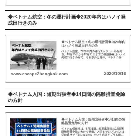
◆ベトナム航空：冬の運行計画◆2020年内はハノイ発
成田行きのみ
◆ベトナム航空：冬の運行計画◆2020年内
はハノイ発成田行きのみ
ベトナム航空、2020年内の運行スケジュールを発
表。10月25日から12月31日までの運航路線はハノイ
発成田行きのみで、それ以外は運休。ベトナム保健
省は、短期出張者の14日間隔離措置免除の方針を発
表しているが…
2020/10/16
www.escape2bangkok.com
◆ベトナム入国：短期出張者◆14日間の隔離措置免除
の方針
◆ベトナム入国：短期出張者◆14日間の隔
離措置免除の方針
ベトナム保健省は、8月31日、短期出張者の14日間
隔離措置免除の方針を発表。入国までのプロセスは
従前通りで『Bluezone』という追跡アプリも義務