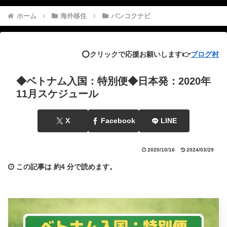
ホーム
海外移住
バンコクナビ
⭕️クリックで応援お願いします👉
ブログ村
◆ベトナム入国：特別便◆日本発：2020年
11月スケジュール
X
Facebook
LINE
2020/10/16
2024/03/29
この記事は
約4 分
で読めます。