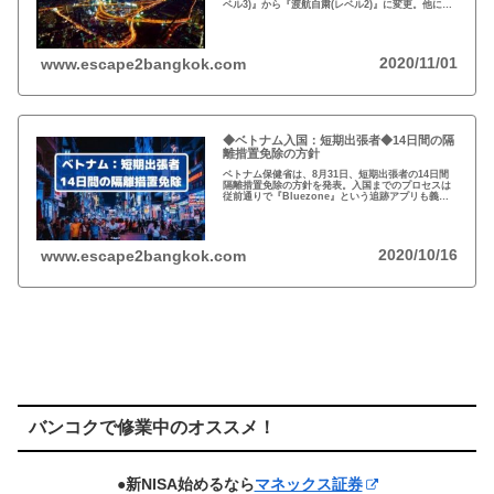
ベル3)』から『渡航自粛(レベル2)』に変更。他に
は、オーストラリア、ニュージーランド、中国(香
港)、台湾、ブルネイ、韓国。
2020/11/01
www.escape2bangkok.com
◆ベトナム入国：短期出張者◆14日間の隔
離措置免除の方針
ベトナム保健省は、8月31日、短期出張者の14日間
隔離措置免除の方針を発表。入国までのプロセスは
従前通りで『Bluezone』という追跡アプリも義務
化。入国後の検疫料金、陽性の場合の治療費は自己
負担。行動は用務限定。
2020/10/16
www.escape2bangkok.com
バンコクで修業中のオススメ！
●新NISA始めるなら
マネックス証券