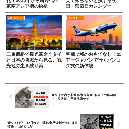
化！2025年から新時代へ
見！知らないと損する祝
東南アジア初の快挙
日・禁酒日カレンダー
バンコクナビ
バンコクナビ
二重価格で観光革命？タイ
空飛ぶ和のおもてなし！エ
と日本の挑戦から見る、観
アージャパンで行くバンコ
光地の生き残り策
ク旅の新体験
◆タイ政府が非常事態宣言◆5名以上の集会禁
止：反政治、王室抗議デモ
◆タイ航空：12月末まで運休◆反体制デモに首都
交通マヒ経済に影