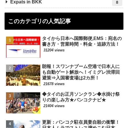
Expats in BKK
8
このカテゴリの人気記事
タイから日本へ国際郵便,EMS：宛名の
書き方・営業時間・料金・追跡方法！
31204 views
朗報！スワンナプーム空港で日本人に
も自動ゲート解放へ！イミグレ渋滞回
避策⇒入国審査場は2カ所！
21678 views
◆タイのお正月ソンクラン◆水掛け祭
りの楽しみ方★バンコクナビ★
21404 views
更新：バンコク駐在員妻自殺の衝撃！
日本人ムラでストレス溜めこむ日本