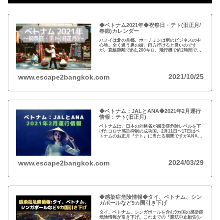
◆ベトナム2021年◆祝祭日・テト(旧正月/
春節)カレンダー
ハノイは北の首都。ホーチミンは南のビジネスの中
心地。全く違う趣の街、両方行けると良いのです
が、直線距離で約1,200キロ、飛行機で約2時間で
す。ベトナムの祝祭日は少ないですが、テト、春
節、旧正月は盛大にお祝いされます。
2021/10/25
www.escape2bangkok.com
◆ベトナム：JALとANA◆2021年2月運行
情報：テト(旧正月)
ベトナムは、日本の外務省が感染症危険レベルを下
げたコロナ感染抑制の成功国。2月11日〜17日はベ
トナムのお正月『テト』に当たる期間ですがANAは
運休あり。ビジネス渡航者や駐在員家族の入国は可
能ですが、観光客受け入れ再開は…
2024/03/29
www.escape2bangkok.com
◆感染症危険情報◆タイ、ベトナム、シン
ガポールなど9カ国引き下げ
タイ、ベトナム、シンガポールを含む9カ国の感染症
危険情報が引き下げ。これまでの『渡航中止勧告(レ