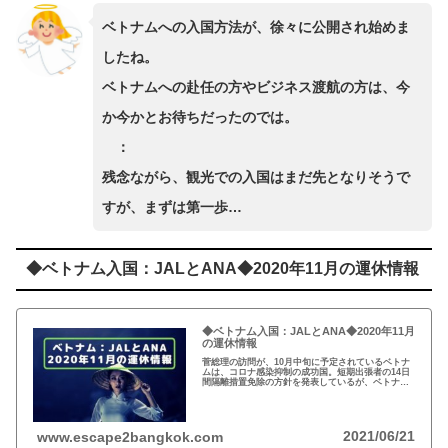
ベトナムへの入国方法が、徐々に公開され始めま
したね。
ベトナムへの赴任の方やビジネス渡航の方は、今
か今かとお待ちだったのでは。
：
残念ながら、観光での入国はまだ先となりそうで
すが、まずは第一歩…
◆ベトナム入国：JALとANA◆2020年11月の運休情報
◆ベトナム入国：JALとANA◆2020年11月
の運休情報
菅総理の訪問が、10月中旬に予定されているベトナ
ムは、コロナ感染抑制の成功国。短期出張者の14日
間隔離措置免除の方針を発表しているが、ベトナム
航空は年内はハノイ発成田行きのみしか運行せず。
JALとANAも11月は、ベトナム発のフライトのみ…
2021/06/21
www.escape2bangkok.com