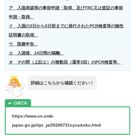
ア 入国承認等の事前申請・取得、及びTRC又は査証の事前
申請・取得、
イ 入国の3日から5日前までに発行されたPCR検査等の陰性
証明書の取得、
ウ 医療申告、
エ 入国後、14日間の隔離、
オ その間（上記エ）の複数回（通常3回）のPCR検査等、
詳細はこちらから確認ください！
https://www.vn.emb-
japan.go.jp/itpr_ja/20200731nyuukoku.html