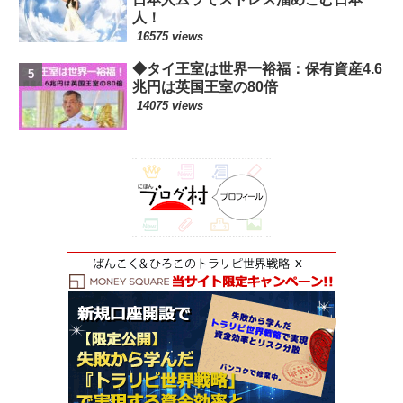
人！
16575 views
◆タイ王室は世界一裕福：保有資産4.6
兆円は英国王室の80倍
14075 views