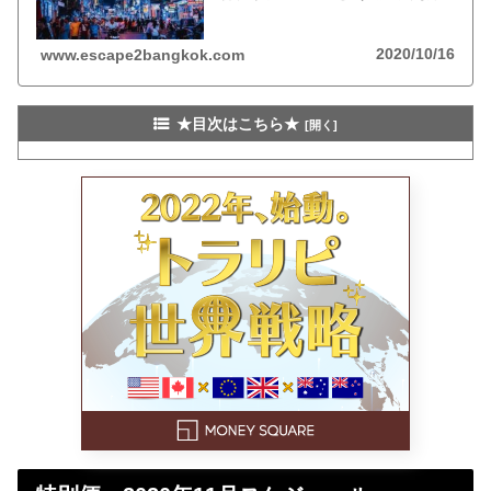
化。入国後の検疫料金、陽性の場合の治療費は自己
負担。行動は用務限定。
2020/10/16
www.escape2bangkok.com
★目次はこちら★