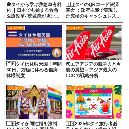
🟠タイから学ぶ救急車有料
🇹🇭タイのQRコード決済
化 ｜日本でも始まる救急
革命 ：政府主導で実現し
医療改革- 茨城県が挑む
た究極のキャッシュレス社
7700円の選定療養費が示
会
す医療サービスの未来
バンコクナビ
バンコクナビ
🇹🇭タイは休暇天国！年間
🌏エアアジアの競争力と今
30日、気軽に休める傷病
後の展望 – アジア最大の
休暇制度
LCCの戦略分析
バンコクナビ
バンコクナビ
🇹🇭タイが同性婚を法制
🇹🇭2025年タイ旅行者必