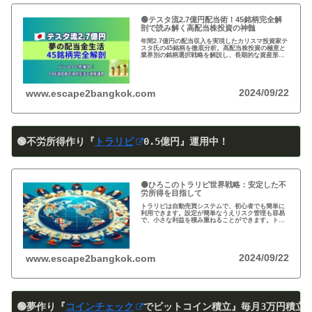
🟢テスタ流2.7億円配当術！45銘柄完全解
剖で読み解く高配当株投資の神髄
年間2.7億円の配当収入を実現したカリスマ投資家テ
スタ氏の45銘柄を徹底分析。高配当株投資の極意と
業界別の銘柄選択戦略を解説し、長期的な資産形成
のヒントを提供します。
2024/09/22
www.escape2bangkok.com
🟢不労所得作り『
トラリピ
0
.5
億円』運用中！
🟠ひろこのトラリピ世界戦略：安定した不
労所得を目指して
トラリピは自動売買システムで、初心者でも簡単に
利用できます。設定が簡単なうえリスク管理も容易
で、小さな利益を積み重ねることができます。トラ
リピの仕組み・戦略・メリット・デメリットを詳し
く紹介しています。運用を検討中の方は必見です!
2024/09/22
www.escape2bangkok.com
🟢夢作り『
コインチェック
でビットコイン積立』
毎月3万円積立