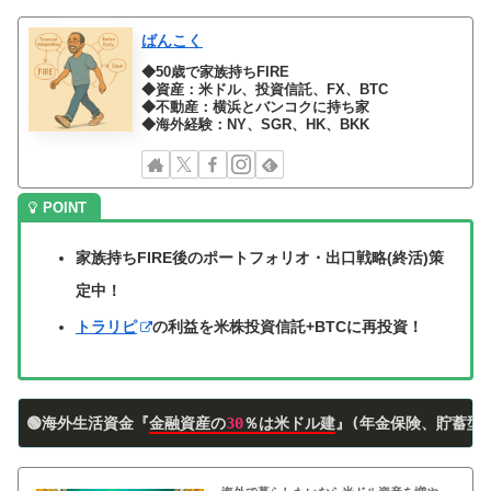
ばんこく
◆50歳で家族持ちFIRE
◆資産：米ドル、投資信託、FX、BTC
◆不動産：横浜とバンコクに持ち家
◆海外経験：NY、SGR、HK、BKK
家族持ちFIRE後のポートフォリオ・出口戦略(終活)策
定中！
トラリピ
の利益を米株投資信託+BTCに再投資！
🟢海外生活資金『
金融資産の
30
％は米ドル建
』(年金保険、貯蓄型