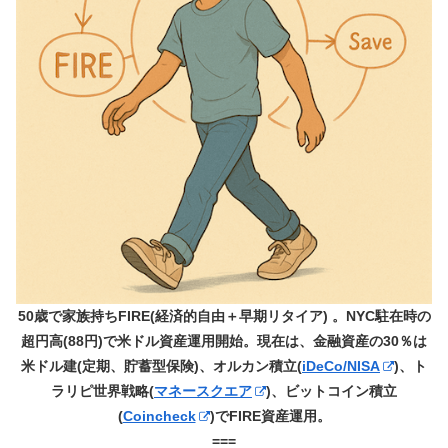
50歳で家族持ちFIRE(経済的自由＋早期リタイア) 。NYC駐在時の
超円高(88円)で米ドル資産運用開始。現在は、金融資産の30％は
米ドル建(定期、貯蓄型保険)、オルカン積立(
iDeCo/NISA
)、ト
ラリピ世界戦略(
マネースクエア
)、ビットコイン積立
(
Coincheck
)でFIRE資産運用。
===