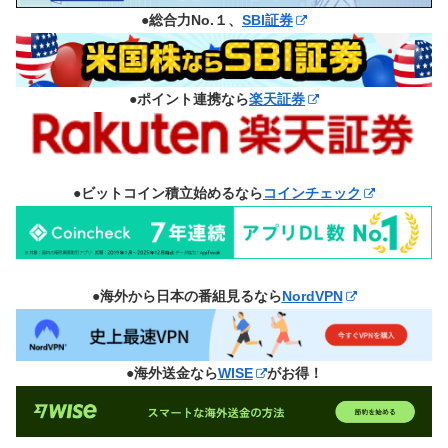
●総合力No.１、
SBI証券
●ポイント連携なら
楽天証券
●ビットコイン積立始めるなら
コインチェック
●海外から日本の番組見るなら
NordVPN
●海外送金なら
WISE
がお得！