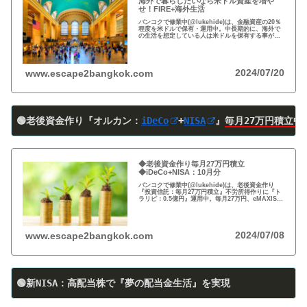
海外で暮らしたいなら米ドル資産を増や
せ！FIRE+海外生活
バンコクで修業中(@lukehide)は、金融資産の20％
程度を米ドルで保有・運用中。中長期的に、海外で
の生活を想定している人は米ドルを保有する事がお
すすめ。円安で資産の目減りが気になる方、検討の
時期です！
2024/07/20
www.escape2bangkok.com
🟢老後資金作り『オルカン：
iDeCo
+
NISA
』
毎月27万円積立中
◆老後資金作り毎月27万円積立
◆iDeCo+NISA：10月分
バンコクで修業中(@lukehide)は、老後資金作り
『投資信託：毎月27万円積立』不労所得作りに『ト
ラリピ：0.5億円』運用中。毎月27万円、eMAXIS
Slim 米国株式(S＆P500)/全世界株式(オール・カン
トリー)を買付中。
2024/07/08
www.escape2bangkok.com
🟢新NISA：高配当株で『夢の配当金生活』を実現