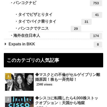
バンコクナビ
753
タイでビザとりタイ
41
タイでバイク乗りタイ
31
バンコクでテニス
29
海外在住日本人
174
Expats in BKK
8
このカテゴリの人気記事
◆マスクとの不倫がセルゲイブリン離
婚原因！株も一斉売却！
1546 views
◆シスコに転職したら4,000株ストッ
クオプション：天国から地獄