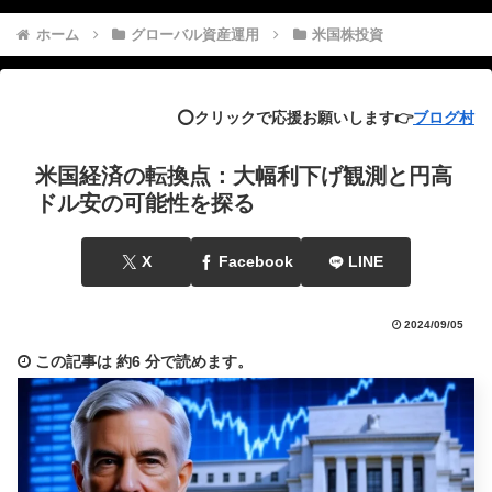
ホーム
グローバル資産運用
米国株投資
⭕️クリックで応援お願いします👉
ブログ村
米国経済の転換点：大幅利下げ観測と円高
ドル安の可能性を探る
X
Facebook
LINE
2024/09/05
この記事は
約6 分
で読めます。