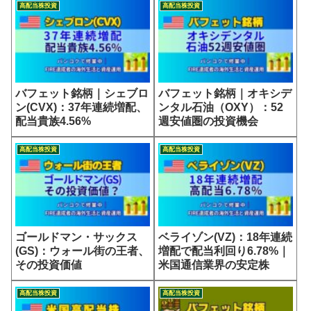
高配当株投資
高配当株投資
バフェット銘柄｜シェブロ
バフェット銘柄｜オキシデ
ン(CVX)：37年連続増配、
ンタル石油（OXY）：52
配当貴族4.56%
週安値圏の投資機会
高配当株投資
高配当株投資
ゴールドマン・サックス
ベライゾン(VZ)：18年連続
(GS)：ウォール街の王者、
増配で配当利回り6.78%｜
その投資価値
米国通信業界の安定株
高配当株投資
高配当株投資