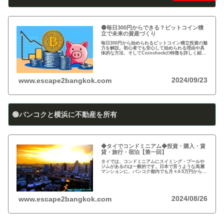
🟠毎日300円からできる？ビットコイン積
立で未来の資産づくり
毎日300円から始められるビットコイン積立投資の魅
力を解説。初心者でも安心して始められる理由や具
体的な方法、そしてCoincheckの特徴を詳しく紹
介。将来の資産形成に向けた新しい投資方法を探る
方必見！
2024/09/23
www.escape2bangkok.com
🟢バンコクと横浜に不動産を所有
◆タイでコンドミニアム◆投資・購入・賃
貸・旅行・宿泊【第一回】
タイでは、コンドミニアムにスイミング・プールや
ジムがあるのは一般的です。日本で言うような高層
マンションに、バンコク都内でも月々4-5万円から賃
貸・レンタルができます。旅行、ロングステイ、駐
在、現地採用で、タイ王国に短期・長期で滞在され
る際に…
2024/08/26
www.escape2bangkok.com