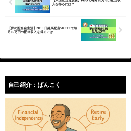
【米国配当貴族株】P&Gで毎月10万円の配当収
入を得るには？
【夢の配当金生活】NF・日経高配当50 ETFで毎
月10万円の配当収入を得るには
自己紹介：ばんこく