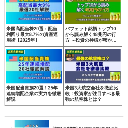
米国高配当株20選：配当
バフェット銘柄トップ10
利回り最大8.7%の資産運
から読み解く48兆円の行
用術【2025年】
方 ～投資の神様が密かに
仕掛ける10銘柄の真意～
高配当株投資
高配当株投資
米国配当貴族20選！25年
米国3大航空会社を徹底比
連続増配企業の実力を徹底
較！投資家が注目すべき最
解説
強の航空株とは？