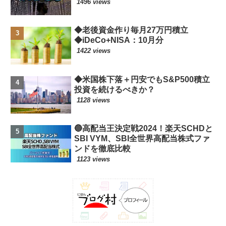
1496 views
◆老後資金作り毎月27万円積立
◆iDeCo+NISA：10月分
1422 views
◆米国株下落＋円安でもS&P500積立
投資を続けるべきか？
1128 views
🔵高配当王決定戦2024！楽天SCHDと
SBI VYM、SBI全世界高配当株式ファ
ンドを徹底比較
1123 views