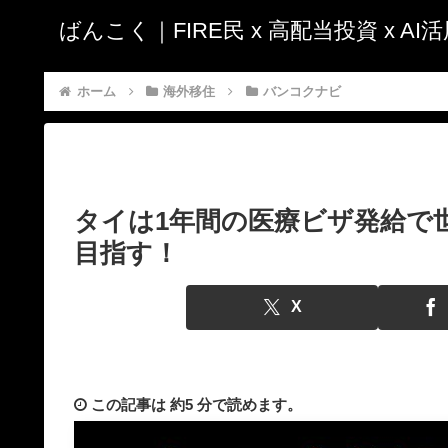
ばんこく｜FIRE民 x 高配当投資 x A
ホーム
海外移住
バンコクナビ
タイは1年間の医療ビザ発給で
目指す！
X
この記事は
約5 分
で読めます。