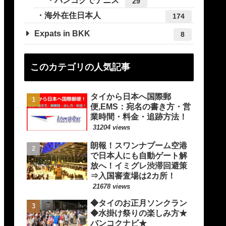
バンコクでテニス
29
海外在住日本人
174
Expats in BKK
8
このカテゴリの人気記事
タイから日本へ国際郵
便,EMS：宛名の書き方・営
業時間・料金・追跡方法！
31204 views
朗報！スワンナプーム空港
で日本人にも自動ゲート解
放へ！イミグレ渋滞回避策
⇒入国審査場は2カ所！
21678 views
◆タイのお正月ソンクラン
◆水掛け祭りの楽しみ方★
バンコクナビ★