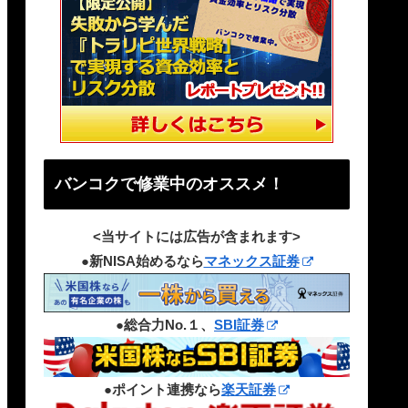
バンコクで修業中のオススメ！
<当サイトには広告が含まれます>
●新NISA始めるなら
マネックス証券
●総合力No.１、
SBI証券
●ポイント連携なら
楽天証券