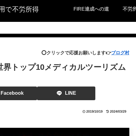
I活用で不労所得
FIRE達成への道
不労
⭕️クリックで応援お願いします👉
ブログ村
世界トップ10メディカルツーリズム
Facebook
LINE
2019/10/19
2024/03/29