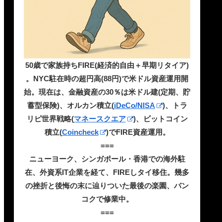
50歳で家族持ちFIRE(経済的自由＋早期リタイア)
。NYC駐在時の超円高(88円)で米ドル資産運用開
始。現在は、金融資産の30％は米ドル建(定期、貯
蓄型保険)、オルカン積立(
iDeCo/NISA
)、トラ
リピ世界戦略(
マネースクエア
)、ビットコイン
積立(
Coincheck
)でFIRE資産運用。
===
ニューヨーク、シンガポール・香港での海外駐
在、外資系IT企業を経て、FIREしタイ移住。幾多
の挫折と後悔の末に辿りついた最後の楽園、バン
コクで修業中。
===