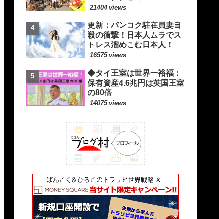
21404 views
更新：バンコク駐在員妻自
殺の衝撃！日本人ムラでス
トレス溜めこむ日本人！
16575 views
◆タイ王室は世界一裕福：
保有資産4.6兆円は英国王室
の80倍
14075 views