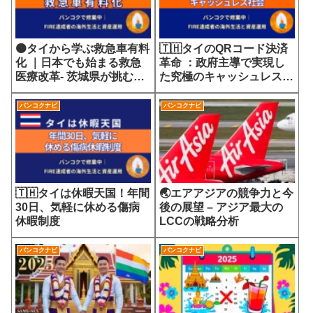
🟠タイから学ぶ救急車有料
🇹🇭タイのQRコード決済
化 ｜日本でも始まる救急
革命 ：政府主導で実現し
医療改革- 茨城県が挑む
た究極のキャッシュレス社
7700円の選定療養費が示
会
す医療サービスの未来
バンコクナビ
バンコクナビ
🇹🇭タイは休暇天国！年間
🌏エアアジアの競争力と今
30日、気軽に休める傷病
後の展望 – アジア最大の
休暇制度
LCCの戦略分析
バンコクナビ
バンコクナビ