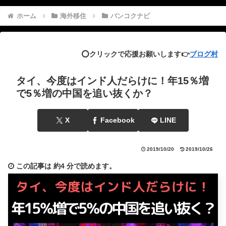
ホーム
海外移住
バンコクナビ
⭕️クリックで応援お願いします👉
ブログ村
タイ、今度はインド人だらけに！年15％増
で5％増の中国を追い抜くか？
X
Facebook
LINE
2019/10/20
2019/10/26
この記事は
約4 分
で読めます。