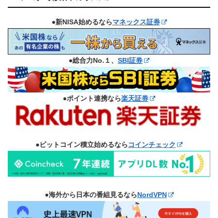
●新NISA始めるなら
マネックス証券
●総合力No.１、
SBI証券
●ポイント連携なら
楽天証券
●ビットコイン積立始めるなら
コインチェック
●海外から日本の番組見るなら
NordVPN