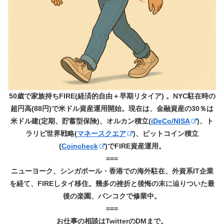
50歳で家族持ちFIRE(経済的自由＋早期リタイア) 。NYC駐在時の
超円高(88円)で米ドル資産運用開始。現在は、金融資産の30％は
米ドル建(定期、貯蓄型保険)、オルカン積立(
iDeCo/NISA
)、ト
ラリピ世界戦略(
マネースクエア
)、ビットコイン積立
(
Coincheck
)でFIRE資産運用。
===
ニューヨーク、シンガポール・香港での海外駐在、外資系IT企業
を経て、FIREしタイ移住。幾多の挫折と後悔の末に辿りついた最
後の楽園、バンコクで修業中。
===
お仕事の相談はTwitterのDMまで。