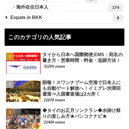
海外在住日本人
174
Expats in BKK
8
このカテゴリの人気記事
タイから日本へ国際郵便,EMS：宛名の
書き方・営業時間・料金・追跡方法！
31204 views
朗報！スワンナプーム空港で日本人に
も自動ゲート解放へ！イミグレ渋滞回
避策⇒入国審査場は2カ所！
21678 views
◆タイのお正月ソンクラン◆水掛け祭
りの楽しみ方★バンコクナビ★
21404 views