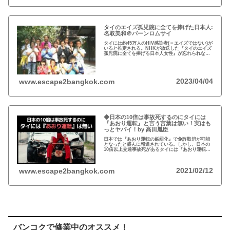
タイのエイズ孤児院に全てを捧げた日本人:
名取美和＠バーンロムサイ
タイには約45万人のHIV感染者(＝エイズではない)が
いると推定される。NHKが放送した『タイのエイズ
孤児院に全てを捧げる日本人女性』が忘れられな
い。チェンマイのバーンロムサイ(HIVに母子感染し
た孤児たちの生活施設)にその人が…
2023/04/04
www.escape2bangkok.com
◆日本の10倍は事故死するのにタイには
『あおり運転』と言う言葉は無い！実はも
っとヤバイ！by 高田胤臣
日本では『あおり運転の厳罰化』で免許取消が可能
となったと盛んに報道されている。しかし、日本の
10倍以上交通事故死があるタイには『あおり運転』
という言葉がないと…
2021/02/12
www.escape2bangkok.com
バンコクで修業中のオススメ！