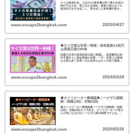
タイは格差社会、上位1%の富裕層が持つ富が全体の
約67%を占め、更に広がる傾向…貧富の差はタイの
政治対立を引き起こし、罪を犯した富裕層が罰を免
れることも珍しくない。格差を広げる理由は3つ、贈
与税、相続税、そして日本で言う固定資産税が…
2023/04/27
www.escape2bangkok.com
◆タイ王室は世界一裕福：保有資産4.6兆円
は英国王室の80倍
話題の日本の皇室財産は国に帰属し、皇室費用は毎
年予算計上し国会承認が必要。一方、世界には裕福
な王室も多く世界一のお金持ちはタイ王室で資産は
約4.6兆円。有名なイギリスのエリザエス女王でさえ
約550億円で、タイ王室はその80倍以上…
2024/03/29
www.escape2bangkok.com
◆タイリピーター要確認◆ノービザ入国制
限：陸路(2回)・空路(6回)
◆タイリピーター要確認◆ノービザ入国制限：陸路
(2回)・空路(6回)タイ大好き、タイリピーターの皆さ
んが気になるのがノービザ入国の制限ですよね。近
年の不法滞在者への取り締まりの強化を受け、ノー
ビザ入国や『ビザラン』への規制が強化されていま
す。
2020/03/26
www.escape2bangkok.com