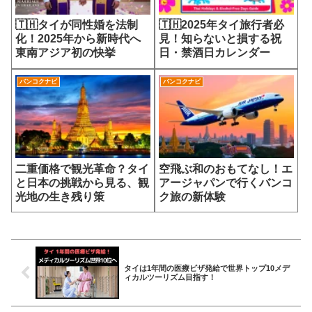
🇹🇭タイが同性婚を法制
🇹🇭2025年タイ旅行者必
化！2025年から新時代へ
見！知らないと損する祝
東南アジア初の快挙
日・禁酒日カレンダー
バンコクナビ
バンコクナビ
二重価格で観光革命？タイ
空飛ぶ和のおもてなし！エ
と日本の挑戦から見る、観
アージャパンで行くバンコ
光地の生き残り策
ク旅の新体験
タイは1年間の医療ビザ発給で世界トップ10メデ
ィカルツーリズム目指す！