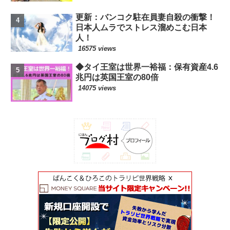
更新：バンコク駐在員妻自殺の衝撃！
日本人ムラでストレス溜めこむ日本
人！
16575 views
◆タイ王室は世界一裕福：保有資産4.6
兆円は英国王室の80倍
14075 views