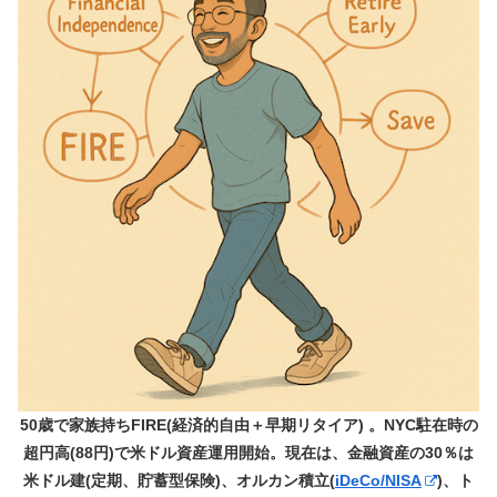
50歳で家族持ちFIRE(経済的自由＋早期リタイア) 。NYC駐在時の
超円高(88円)で米ドル資産運用開始。現在は、金融資産の30％は
米ドル建(定期、貯蓄型保険)、オルカン積立(
iDeCo/NISA
)、ト