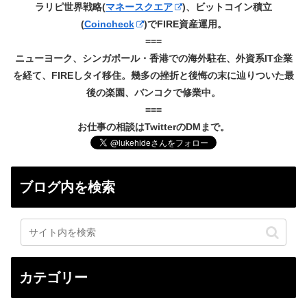
ラリピ世界戦略(
マネースクエア
)、ビットコイン積立
(
Coincheck
)でFIRE資産運用。
===
ニューヨーク、シンガポール・香港での海外駐在、外資系IT企業
を経て、FIREしタイ移住。幾多の挫折と後悔の末に辿りついた最
後の楽園、バンコクで修業中。
===
お仕事の相談はTwitterのDMまで。
ブログ内を検索
カテゴリー