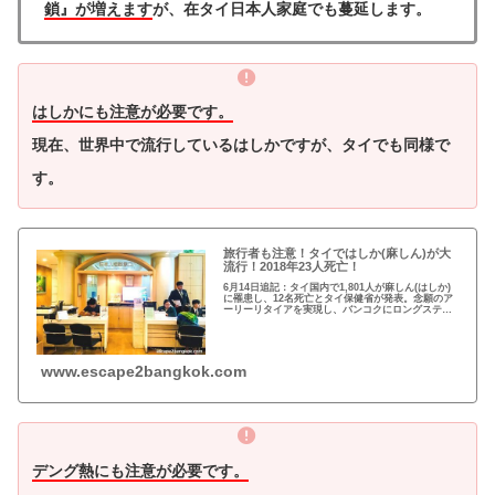
鎖』が増えます
が、在タイ日本人家庭でも蔓延します。
はしかにも注意が必要です。
現在、世界中で流行しているはしかですが、タイでも同様で
す。
旅行者も注意！タイではしか(麻しん)が大
流行！2018年23人死亡！
6月14日追記：タイ国内で1,801人が麻しん(はしか)
に罹患し、12名死亡とタイ保健省が発表。念願のア
ーリーリタイアを実現し、バンコクにロングステイ
中の「バンコクで修業中。」です。先日、2018年に
タイではしかが大流行したとの記事を書きま...
www.escape2bangkok.com
デング熱にも注意が必要です。