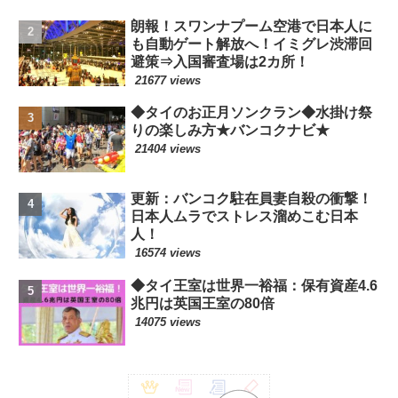
朗報！スワンナプーム空港で日本人に
も自動ゲート解放へ！イミグレ渋滞回
避策⇒入国審査場は2カ所！
21677 views
◆タイのお正月ソンクラン◆水掛け祭
りの楽しみ方★バンコクナビ★
21404 views
更新：バンコク駐在員妻自殺の衝撃！
日本人ムラでストレス溜めこむ日本
人！
16574 views
◆タイ王室は世界一裕福：保有資産4.6
兆円は英国王室の80倍
14075 views