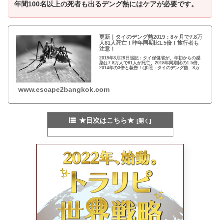
年間100名以上の死者も出るデング熱にはケアが必要です。
更新｜タイのデング熱2019：8ヶ月で7.8万
人81人死亡！昨年同期比1.5倍！旅行者も
注意！
2019年8月29日追記：タイ保健省が、年初からの感
染は7.8万人で81人が死亡、2018年同期比の1.5倍、
2014年の3倍と報告！(参照：タイのデング熱 8カ月
で7.8万人感染、81人死亡｜NewsClip)2019年7月17
日追記：タ...
www.escape2bangkok.com
★目次はこちら★