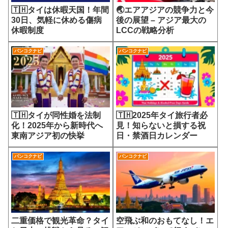
🇹🇭タイは休暇天国！年間
🌏エアアジアの競争力と今
30日、気軽に休める傷病
後の展望 – アジア最大の
休暇制度
LCCの戦略分析
バンコクナビ
バンコクナビ
🇹🇭タイが同性婚を法制
🇹🇭2025年タイ旅行者必
化！2025年から新時代へ
見！知らないと損する祝
東南アジア初の快挙
日・禁酒日カレンダー
バンコクナビ
バンコクナビ
二重価格で観光革命？タイ
空飛ぶ和のおもてなし！エ