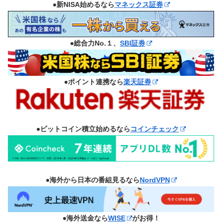
●新NISA始めるなら
マネックス証券
●総合力No.１、
SBI証券
●ポイント連携なら
楽天証券
●ビットコイン積立始めるなら
コインチェック
●海外から日本の番組見るなら
NordVPN
●海外送金なら
WISE
がお得！