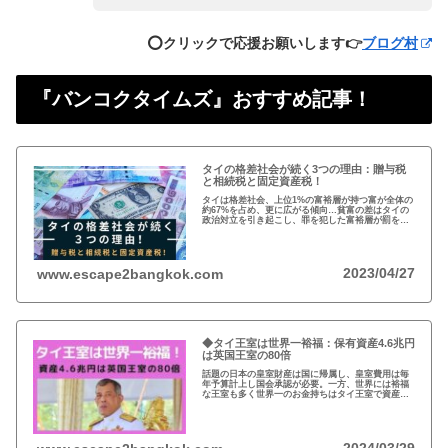
⭕️クリックで応援お願いします👉
ブログ村
『バンコクタイムズ』おすすめ記事！
タイの格差社会が続く3つの理由：贈与税
と相続税と固定資産税！
タイは格差社会、上位1%の富裕層が持つ富が全体の
約67%を占め、更に広がる傾向…貧富の差はタイの
政治対立を引き起こし、罪を犯した富裕層が罰を免
れることも珍しくない。格差を広げる理由は3つ、贈
与税、相続税、そして日本で言う固定資産税が…
2023/04/27
www.escape2bangkok.com
◆タイ王室は世界一裕福：保有資産4.6兆円
は英国王室の80倍
話題の日本の皇室財産は国に帰属し、皇室費用は毎
年予算計上し国会承認が必要。一方、世界には裕福
な王室も多く世界一のお金持ちはタイ王室で資産は
約4.6兆円。有名なイギリスのエリザエス女王でさえ
約550億円で、タイ王室はその80倍以上…
2024/03/29