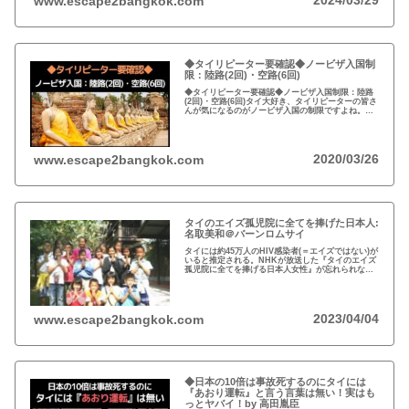
www.escape2bangkok.com
◆タイリピーター要確認◆ノービザ入国制
限：陸路(2回)・空路(6回)
◆タイリピーター要確認◆ノービザ入国制限：陸路
(2回)・空路(6回)タイ大好き、タイリピーターの皆さ
んが気になるのがノービザ入国の制限ですよね。近
年の不法滞在者への取り締まりの強化を受け、ノー
ビザ入国や『ビザラン』への規制が強化されていま
す。
2020/03/26
www.escape2bangkok.com
タイのエイズ孤児院に全てを捧げた日本人:
名取美和＠バーンロムサイ
タイには約45万人のHIV感染者(＝エイズではない)が
いると推定される。NHKが放送した『タイのエイズ
孤児院に全てを捧げる日本人女性』が忘れられな
い。チェンマイのバーンロムサイ(HIVに母子感染し
た孤児たちの生活施設)にその人が…
2023/04/04
www.escape2bangkok.com
◆日本の10倍は事故死するのにタイには
『あおり運転』と言う言葉は無い！実はも
っとヤバイ！by 高田胤臣