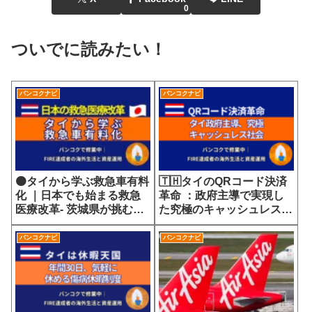
0
ついでに読みたい！
バンコクナビ
バンコクナビ
🟠タイから学ぶ救急車有料
🇹🇭タイのQRコード決済
化 ｜日本でも始まる救急
革命 ：政府主導で実現し
医療改革- 茨城県が挑む
た究極のキャッシュレス社
7700円の選定療養費が示
会
す医療サービスの未来
バンコクナビ
バンコクナビ