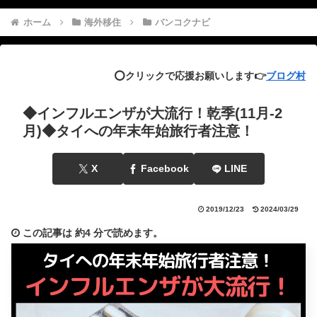
ホーム
海外移住
バンコクナビ
⭕️クリックで応援お願いします👉
ブログ村
◆インフルエンザが大流行！乾季(11月-2
月)◆タイへの年末年始旅行者注意！
X
Facebook
LINE
2019/12/23
2024/03/29
この記事は
約4 分
で読めます。