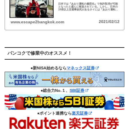
日本では『あおり運転の厳罰化』で免許取消が可能
となったと盛んに報道されている。しかし、日本の
10倍以上交通事故死があるタイには『あおり運転』
という言葉がないと…
2021/02/12
www.escape2bangkok.com
バンコクで修業中のオススメ！
●新NISA始めるなら
マネックス証券
●総合力No.１、
SBI証券
●ポイント連携なら
楽天証券