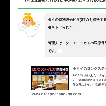
タイ国政府観光庁(TAT)が特別観光ビザ(STV)の推
タイの特別観光ビザ(STV)を取得
引き下げられた。
：
管理人は、タイでローカルの医療保
です。
◆タイのロングステ
2018年に加入した、タ
に、健康保険必須はタイ国
件を満たさない、医療保
ィッククロスを1年更新！
www.escape2bangkok.com