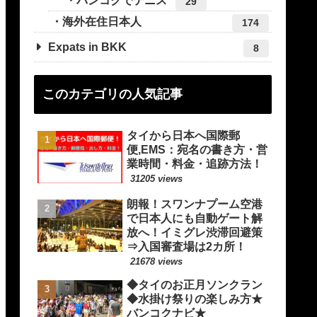
バンコクでテニス
29
海外在住日本人
174
Expats in BKK
8
このカテゴリの人気記事
タイから日本へ国際郵
便,EMS：宛名の書き方・営
業時間・料金・追跡方法！
31205 views
朗報！スワンナプーム空港
で日本人にも自動ゲート解
放へ！イミグレ渋滞回避策
⇒入国審査場は2カ所！
21678 views
◆タイのお正月ソンクラン
◆水掛け祭りの楽しみ方★
バンコクナビ★