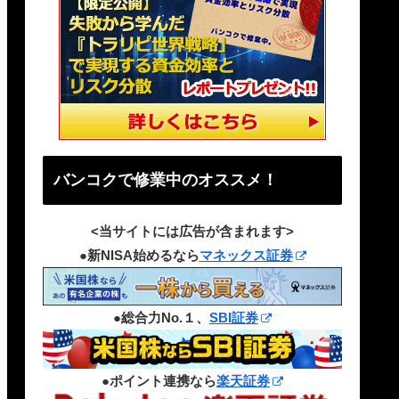
バンコクで修業中のオススメ！
<当サイトには広告が含まれます>
●新NISA始めるなら
マネックス証券
●総合力No.１、
SBI証券
●ポイント連携なら
楽天証券