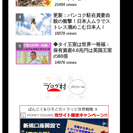
21404 views
更新：バンコク駐在員妻自
殺の衝撃！日本人ムラでス
トレス溜めこむ日本人！
16578 views
◆タイ王室は世界一裕福：
保有資産4.6兆円は英国王室
の80倍
14076 views