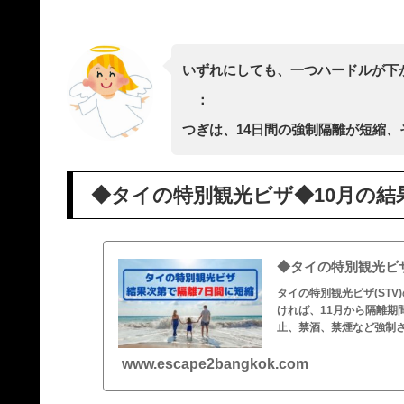
いずれにしても、一つハードルが下
：
つぎは、14日間の強制隔離が短縮
◆タイの特別観光ビザ◆10月の結
◆タイの特別観光ビ
タイの特別観光ビザ(STV
ければ、11月から隔離期
止、禁酒、禁煙など強制
www.escape2bangkok.com