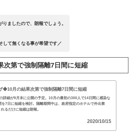
がりましたので、朗報でしょう。
、そして無くなる事が希望です／
果次第で強制隔離7日間に短縮
ザ◆10月の結果次第で強制隔離7日間に短縮
)の詳細が9月末に公開の予定。10月の最初の300人で14日間に感染な
間を7日に短縮を検討。隔離期間中は、政府指定のホテルで外出禁
されるだけに短縮は朗報。
2020/10/15