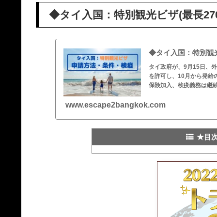
◆タイ入国：特別観光ビザ(最長27
◆タイ入国：特別観光
タイ政府が、9月15日、外
を許可し、10月から発
保険加入、検疫義務は継
www.escape2bangkok.com
★目