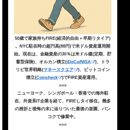
50歳で家族持ちFIRE(経済的自由＋早期リタイア)
。NYC駐在時の超円高(88円)で米ドル資産運用開
始。現在は、金融資産の30％は米ドル建(定期、貯
蓄型保険)、オルカン積立(
iDeCo/NISA
)、トラ
リピ世界戦略(
マネースクエア
)、ビットコイン
積立(
Coincheck
)でFIRE資産運用。
===
ニューヨーク、シンガポール・香港での海外駐
在、外資系IT企業を経て、FIREしタイ移住。幾多
の挫折と後悔の末に辿りついた最後の楽園、バン
コクで修業中。
===