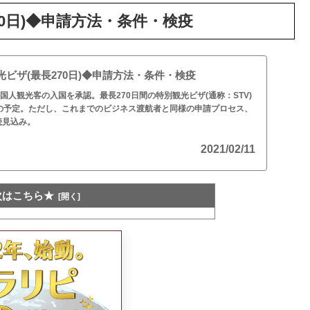
0日)◆申請方法・条件・検疫
ビザ(最長270日)◆申請方法・条件・検疫
国人観光客の入国を承認。最長270日間の特別観光ビザ(通称：STV)
給の予定。ただし、これまでのビジネス渡航者と同様の申請プロセス、
続見込み。
2021/02/11
次はこちら★