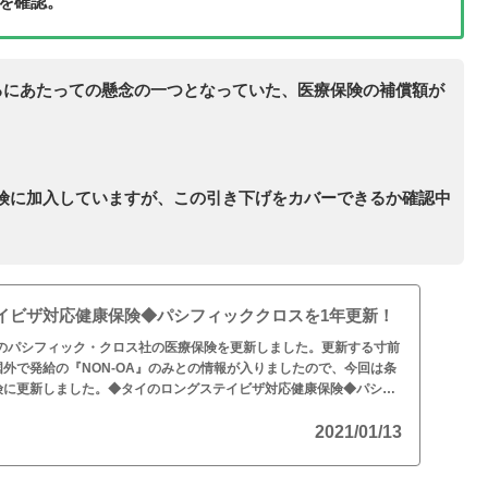
進を確認。
するにあたっての懸念の一つとなっていた、医療保険の補償額が
険に加入していますが、この引き下げをカバーできるか確認中
イビザ対応健康保険◆パシフィッククロスを1年更新！
イのパシフィック・クロス社の医療保険を更新しました。更新する寸前
外で発給の『NON-OA』のみとの情報が入りましたので、今回は条
険に更新しました。◆タイのロングステイビザ対応健康保険◆パシフ
2021/01/13