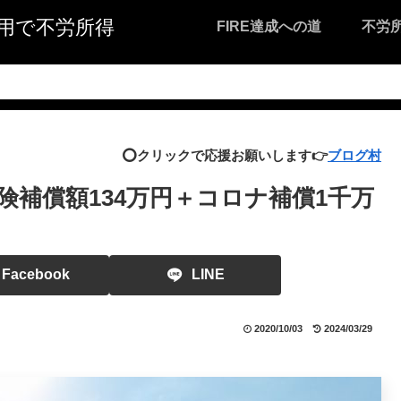
I活用で不労所得
FIRE達成への道
不労
⭕️クリックで応援お願いします👉
ブログ村
補償額134万円＋コロナ補償1千万
Facebook
LINE
2020/10/03
2024/03/29