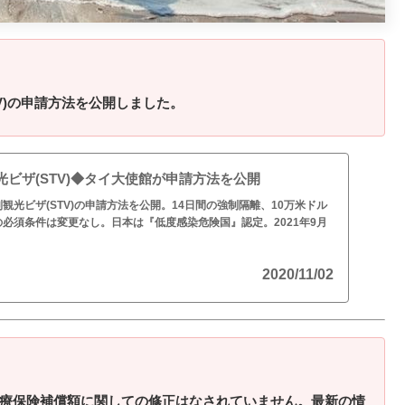
V)の申請方法を公開しました。
ビザ(STV)◆タイ大使館が申請方法を公開
観光ビザ(STV)の申請方法を公開。14日間の強制隔離、10万米ドル
必須条件は変更なし。日本は『低度感染危険国』認定。2021年9月
。
2020/11/02
療保険補償額に関しての修正はなされていません。最新の情