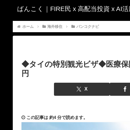
ばんこく｜FIRE民 x 高配当投資 x A
ホーム
海外移住
バンコクナビ
◆タイの特別観光ビザ◆医療保険
円
X
この記事は
約4 分
で読めます。