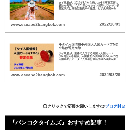
タイ政府が、2020年3月から続いた非常事態宣言の
解除を発表。10月01日からタイ入国時のワクチン接
種証明又は陰性証明提示の撤廃。ビザ免除国からの
渡航者の滞在可能期間を30日から45日間に延長。
2022/10/03
www.escape2bangkok.com
◆タイ入国情報◆外国人入国カード(TM6)
空路は暫定免除
タイ政府が、空路で入国する外国人入国カード
(TM6)記入を免除。入国審査の渋滞緩和のための暫
定措置のため、タイ入国者は最新情報の確認が必
要。以前から必要性に疑問あり評判の悪いTM6、い
っそのこと永久にやめれば？
2024/03/29
www.escape2bangkok.com
⭕️クリックで応援お願いします👉
ブログ村
『バンコクタイムズ』おすすめ記事！