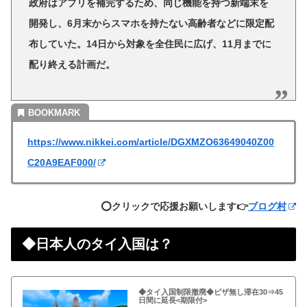
政府はアプリを補完するため、同じ機能を持つ新端末を
開発し、6月末からスマホを持たない高齢者などに限定配
布していた。14日から対象を全住民に広げ、11月までに
配り終える計画だ。
https://www.nikkei.com/article/DGXMZO63649040Z00
C20A9EAF000/
⭕️クリックで応援お願いします👉
ブログ村
◆日本人のタイ入国は？
◆タイ入国制限撤廃◆ビザ無し滞在30⇒45
日間に延長<期限付>