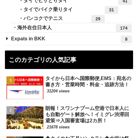
タイでビザとりタイ
41
タイでバイク乗りタイ
31
バンコクでテニス
29
海外在住日本人
174
Expats in BKK
8
このカテゴリの人気記事
タイから日本へ国際郵便,EMS：宛名の
書き方・営業時間・料金・追跡方法！
31204 views
朗報！スワンナプーム空港で日本人に
も自動ゲート解放へ！イミグレ渋滞回
避策⇒入国審査場は2カ所！
21678 views