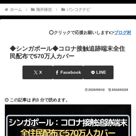
ホーム
海外移住
バンコクナビ
⭕️クリックで応援お願いします👉
ブログ村
◆シンガポール◆コロナ接触追跡端末全住
民配布で570万人カバー
X
Facebook
LINE
2020/09/10
2024/03/29
この記事は
約3 分
で読めます。