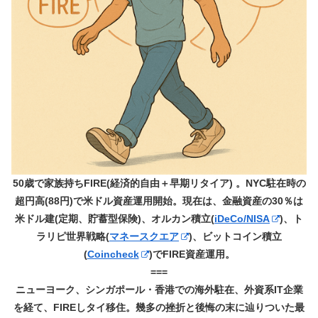
50歳で家族持ちFIRE(経済的自由＋早期リタイア) 。NYC駐在時の
超円高(88円)で米ドル資産運用開始。現在は、金融資産の30％は
米ドル建(定期、貯蓄型保険)、オルカン積立(
iDeCo/NISA
)、ト
ラリピ世界戦略(
マネースクエア
)、ビットコイン積立
(
Coincheck
)でFIRE資産運用。
===
ニューヨーク、シンガポール・香港での海外駐在、外資系IT企業
を経て、FIREしタイ移住。幾多の挫折と後悔の末に辿りついた最