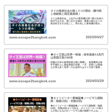
タイの格差社会が続く3つの理由：贈与税
と相続税と固定資産税！
タイは格差社会、上位1%の富裕層が持つ富が全体の
約67%を占め、更に広がる傾向…貧富の差はタイの
政治対立を引き起こし、罪を犯した富裕層が罰を免
れることも珍しくない。格差を広げる理由は3つ、贈
与税、相続税、そして日本で言う固定資産税が…
2023/04/27
www.escape2bangkok.com
◆タイ王室は世界一裕福：保有資産4.6兆円
は英国王室の80倍
話題の日本の皇室財産は国に帰属し、皇室費用は毎
年予算計上し国会承認が必要。一方、世界には裕福
な王室も多く世界一のお金持ちはタイ王室で資産は
約4.6兆円。有名なイギリスのエリザエス女王でさえ
約550億円で、タイ王室はその80倍以上…
2024/03/29
www.escape2bangkok.com
◆タイリピーター要確認◆ノービザ入国制
限：陸路(2回)・空路(6回)
◆タイリピーター要確認◆ノービザ入国制限：陸路
(2回)・空路(6回)タイ大好き、タイリピーターの皆さ
んが気になるのがノービザ入国の制限ですよね。近