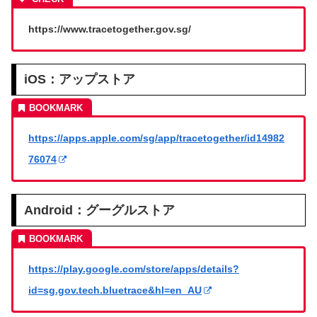
https://www.tracetogether.gov.sg/
iOS：アップストア
https://apps.apple.com/sg/app/tracetogether/id14982
76074
Android：グーグルストア
https://play.google.com/store/apps/details?
id=sg.gov.tech.bluetrace&hl=en_AU