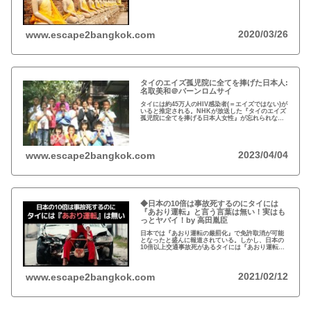
年の不法滞在者への取り締まりの強化を受け、ノー
ビザ入国や『ビザラン』への規制が強化されていま
す。
2020/03/26
www.escape2bangkok.com
タイのエイズ孤児院に全てを捧げた日本人:
名取美和＠バーンロムサイ
タイには約45万人のHIV感染者(＝エイズではない)が
いると推定される。NHKが放送した『タイのエイズ
孤児院に全てを捧げる日本人女性』が忘れられな
い。チェンマイのバーンロムサイ(HIVに母子感染し
た孤児たちの生活施設)にその人が…
2023/04/04
www.escape2bangkok.com
◆日本の10倍は事故死するのにタイには
『あおり運転』と言う言葉は無い！実はも
っとヤバイ！by 高田胤臣
日本では『あおり運転の厳罰化』で免許取消が可能
となったと盛んに報道されている。しかし、日本の
10倍以上交通事故死があるタイには『あおり運転』
という言葉がないと…
2021/02/12
www.escape2bangkok.com