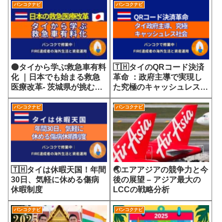
バンコクナビ
バンコクナビ
🟠タイから学ぶ救急車有料
🇹🇭タイのQRコード決済
化 ｜日本でも始まる救急
革命 ：政府主導で実現し
医療改革- 茨城県が挑む
た究極のキャッシュレス社
7700円の選定療養費が示
会
す医療サービスの未来
バンコクナビ
バンコクナビ
🇹🇭タイは休暇天国！年間
🌏エアアジアの競争力と今
30日、気軽に休める傷病
後の展望 – アジア最大の
休暇制度
LCCの戦略分析
バンコクナビ
バンコクナビ