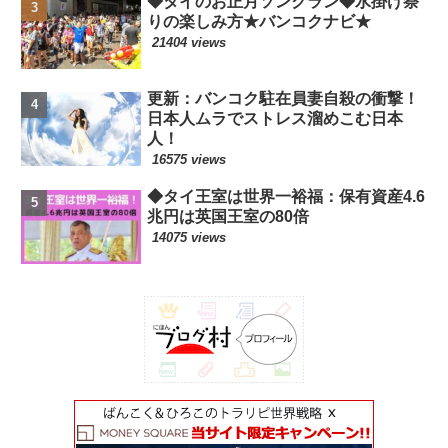
◆タイのお正月ソンクラン◆水掛け祭
りの楽しみ方★バンコクナビ★
21404 views
更新：バンコク駐在員妻自殺の衝撃！
日本人ムラでストレス溜めこむ日本
人！
16575 views
◆タイ王室は世界一裕福：保有資産4.6
兆円は英国王室の80倍
14075 views