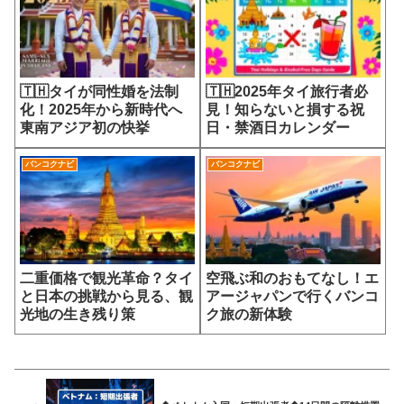
🇹🇭タイが同性婚を法制
🇹🇭2025年タイ旅行者必
化！2025年から新時代へ
見！知らないと損する祝
東南アジア初の快挙
日・禁酒日カレンダー
バンコクナビ
バンコクナビ
二重価格で観光革命？タイ
空飛ぶ和のおもてなし！エ
と日本の挑戦から見る、観
アージャパンで行くバンコ
光地の生き残り策
ク旅の新体験