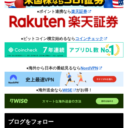
●ポイント連携なら
楽天証券
●ビットコイン積立始めるなら
コインチェック
●海外から日本の番組見るなら
NordVPN
●海外送金なら
WISE
がお得！
ブログをフォロー