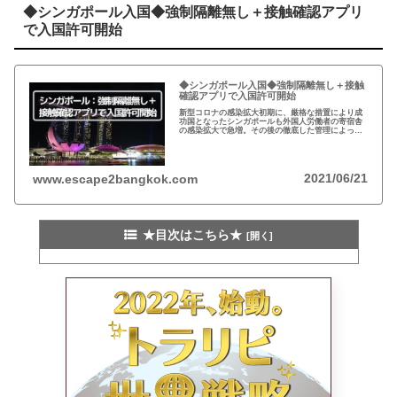
◆シンガポール入国◆強制隔離無し＋接触確認アプリ
で入国許可開始
◆シンガポール入国◆強制隔離無し＋接触
確認アプリで入国許可開始
新型コロナの感染拡大初期に、厳格な措置により成
功国となったシンガポールも外国人労働者の寄宿舎
の感染拡大で急増。その後の徹底した管理によっ
て、再度抑制に成功。政府は、接触確認アプリの導
入で強制隔離無しでの外国人入国を推進。
2021/06/21
www.escape2bangkok.com
★目次はこちら★