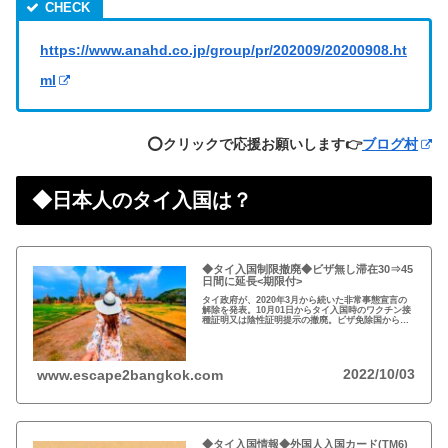
https://www.anahd.co.jp/group/pr/202009/20200908.ht
ml
⭕️クリックで応援お願いします👉
ブログ村
◆日本人のタイ入国は？
◆タイ入国制限撤廃◆ビザ無し滞在30⇒45
日間に延長<期限付>
タイ政府が、2020年3月から続いた非常事態宣言の
解除を発表。10月01日からタイ入国時のワクチン接
種証明又は陰性証明提示の撤廃。ビザ免除国からの
渡航者の滞在可能期間を30日から45日間に延長。
2022/10/03
www.escape2bangkok.com
◆タイ入国情報◆外国人入国カード(TM6)