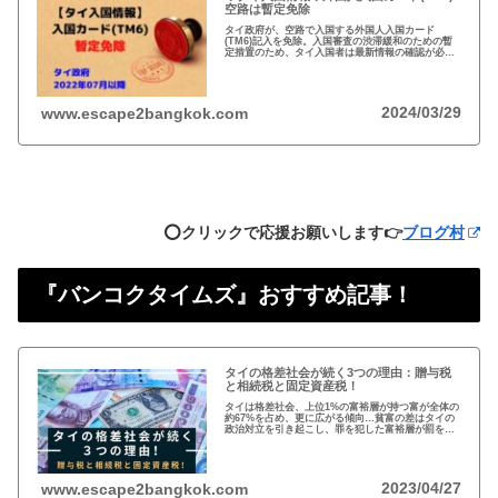
空路は暫定免除
タイ政府が、空路で入国する外国人入国カード
(TM6)記入を免除。入国審査の渋滞緩和のための暫
定措置のため、タイ入国者は最新情報の確認が必
要。以前から必要性に疑問あり評判の悪いTM6、い
っそのこと永久にやめれば？
2024/03/29
www.escape2bangkok.com
⭕️クリックで応援お願いします👉
ブログ村
『バンコクタイムズ』おすすめ記事！
タイの格差社会が続く3つの理由：贈与税
と相続税と固定資産税！
タイは格差社会、上位1%の富裕層が持つ富が全体の
約67%を占め、更に広がる傾向…貧富の差はタイの
政治対立を引き起こし、罪を犯した富裕層が罰を免
れることも珍しくない。格差を広げる理由は3つ、贈
与税、相続税、そして日本で言う固定資産税が…
2023/04/27
www.escape2bangkok.com