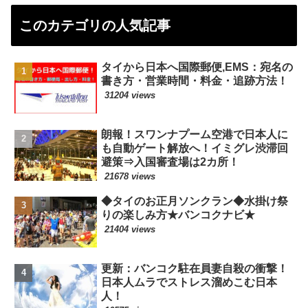
このカテゴリの人気記事
タイから日本へ国際郵便,EMS：宛名の
書き方・営業時間・料金・追跡方法！
31204 views
朗報！スワンナプーム空港で日本人に
も自動ゲート解放へ！イミグレ渋滞回
避策⇒入国審査場は2カ所！
21678 views
◆タイのお正月ソンクラン◆水掛け祭
りの楽しみ方★バンコクナビ★
21404 views
更新：バンコク駐在員妻自殺の衝撃！
日本人ムラでストレス溜めこむ日本
人！