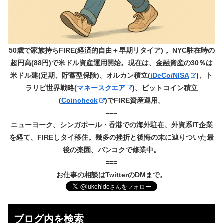
50歳で家族持ちFIRE(経済的自由＋早期リタイア) 。NYC駐在時の
超円高(88円)で米ドル資産運用開始。現在は、金融資産の30％は
米ドル建(定期、貯蓄型保険)、オルカン積立(
iDeCo/NISA
)、ト
ラリピ世界戦略(
マネースクエア
)、ビットコイン積立
(
Coincheck
)でFIRE資産運用。
===
ニューヨーク、シンガポール・香港での海外駐在、外資系IT企業
を経て、FIREしタイ移住。幾多の挫折と後悔の末に辿りついた最
後の楽園、バンコクで修業中。
===
お仕事の相談はTwitterのDMまで。
ブログ内を検索