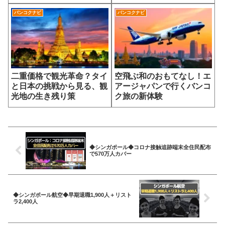
バンコクナビ
バンコクナビ
二重価格で観光革命？タイ
空飛ぶ和のおもてなし！エ
と日本の挑戦から見る、観
アージャパンで行くバンコ
光地の生き残り策
ク旅の新体験
◆シンガポール◆コロナ接触追跡端末全住民配布
で570万人カバー
◆シンガポール航空◆早期退職1,900人＋リスト
ラ2,400人