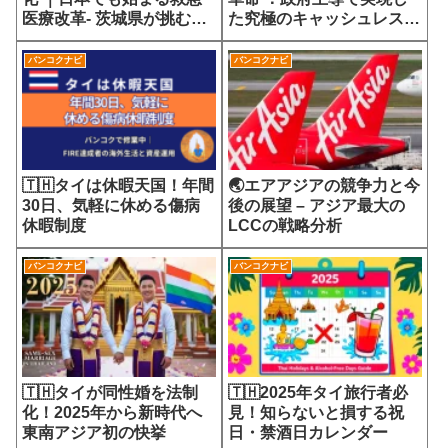
医療改革- 茨城県が挑む
た究極のキャッシュレス社
7700円の選定療養費が示
会
す医療サービスの未来
バンコクナビ
バンコクナビ
🇹🇭タイは休暇天国！年間
🌏エアアジアの競争力と今
30日、気軽に休める傷病
後の展望 – アジア最大の
休暇制度
LCCの戦略分析
バンコクナビ
バンコクナビ
🇹🇭タイが同性婚を法制
🇹🇭2025年タイ旅行者必
化！2025年から新時代へ
見！知らないと損する祝
東南アジア初の快挙
日・禁酒日カレンダー