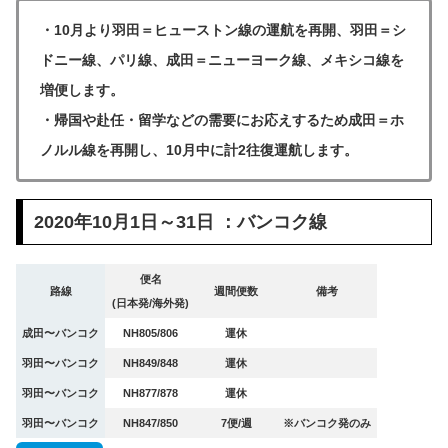
・10月より羽田＝ヒューストン線の運航を再開、羽田＝シ
ドニー線、パリ線、成田＝ニューヨーク線、メキシコ線を
増便します。
・帰国や赴任・留学などの需要にお応えするため成田＝ホ
ノルル線を再開し、10月中に計2往復運航します。
2020年10月1日～31日 ：バンコク線
便名
路線
週間便数
備考
(日本発/海外発)
成田〜バンコク
NH805/806
運休
羽田〜バンコク
NH849/848
運休
羽田〜バンコク
NH877/878
運休
羽田〜バンコク
NH847/850
7便/週
※バンコク発のみ