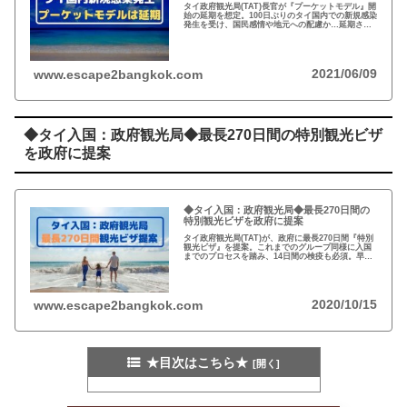
タイ政府観光局(TAT)長官が『プーケットモデル』開
始の延期を想定。100日ぶりのタイ国内での新規感染
発生を受け、国民感情や地元への配慮か…延期され
ていた9月のソンクラン休暇でも国内の観光業は奮わ
ず、キャンペーン増額へ…
2021/06/09
www.escape2bangkok.com
◆タイ入国：政府観光局◆最長270日間の特別観光ビザ
を政府に提案
◆タイ入国：政府観光局◆最長270日間の
特別観光ビザを政府に提案
タイ政府観光局(TAT)が、政府に最長270日間『特別
観光ビザ』を提案。これまでのグループ同様に入国
までのプロセスを踏み、14日間の検疫も必須。早急
に海外から観光客なければ、2年連続で壊滅的な結果
を招きで雇用が守れないと…
2020/10/15
www.escape2bangkok.com
★目次はこちら★