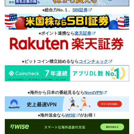
●総合力No.１、
SBI証券
●ポイント連携なら
楽天証券
●ビットコイン積立始めるなら
コインチェック
●海外から日本の番組見るなら
NordVPN
●海外送金なら
WISE
がお得！