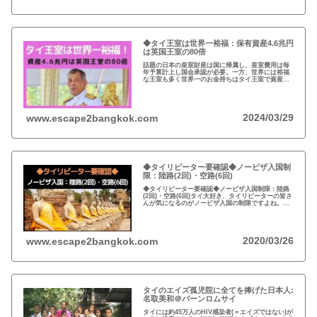
◆タイ王室は世界一裕福：保有資産4.6兆円
は英国王室の80倍
話題の日本の皇室財産は国に帰属し、皇室費用は毎
年予算計上し国会承認が必要。一方、世界には裕福
な王室も多く世界一のお金持ちはタイ王室で資産は
約4.6兆円。有名なイギリスのエリザエス女王でさえ
約550億円で、タイ王室はその80倍以上…
2024/03/29
www.escape2bangkok.com
◆タイリピーター要確認◆ノービザ入国制
限：陸路(2回)・空路(6回)
◆タイリピーター要確認◆ノービザ入国制限：陸路
(2回)・空路(6回)タイ大好き、タイリピーターの皆さ
んが気になるのがノービザ入国の制限ですよね。近
年の不法滞在者への取り締まりの強化を受け、ノー
ビザ入国や『ビザラン』への規制が強化されていま
す。
2020/03/26
www.escape2bangkok.com
タイのエイズ孤児院に全てを捧げた日本人:
名取美和＠バーンロムサイ
タイには約45万人のHIV感染者(＝エイズではない)が