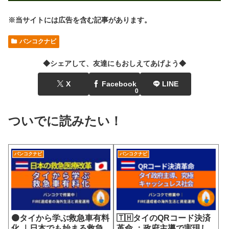
※当サイトには広告を含む記事があります。
バンコクナビ
◆シェアして、友達にもおしえてあげよう◆
X
Facebook
LINE
0
ついでに読みたい！
バンコクナビ
バンコクナビ
🟠タイから学ぶ救急車有料
🇹🇭タイのQRコード決済
化 ｜日本でも始まる救急
革命 ：政府主導で実現し