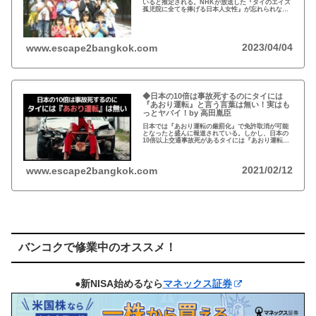
いると推定される。NHKが放送した『タイのエイズ
孤児院に全てを捧げる日本人女性』が忘れられな
い。チェンマイのバーンロムサイ(HIVに母子感染し
た孤児たちの生活施設)にその人が…
2023/04/04
www.escape2bangkok.com
◆日本の10倍は事故死するのにタイには
『あおり運転』と言う言葉は無い！実はも
っとヤバイ！by 高田胤臣
日本では『あおり運転の厳罰化』で免許取消が可能
となったと盛んに報道されている。しかし、日本の
10倍以上交通事故死があるタイには『あおり運転』
という言葉がないと…
2021/02/12
www.escape2bangkok.com
バンコクで修業中のオススメ！
●新NISA始めるなら
マネックス証券