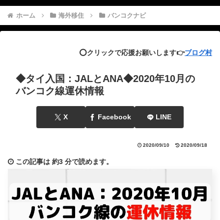
ホーム
海外移住
バンコクナビ
⭕️クリックで応援お願いします👉
ブログ村
◆タイ入国：JALとANA◆2020年10月の
バンコク線運休情報
X
Facebook
LINE
2020/09/10
2020/09/18
この記事は
約3 分
で読めます。