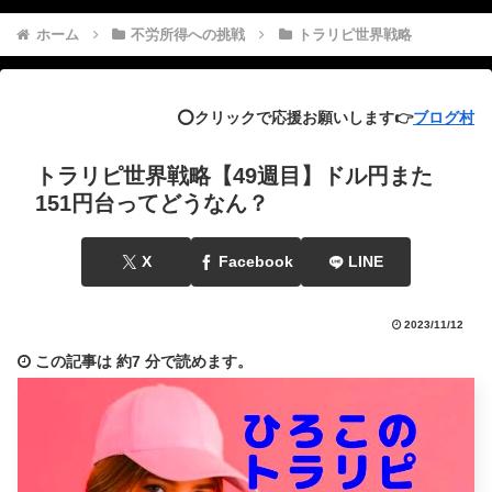
ホーム
不労所得への挑戦
トラリピ世界戦略
⭕️クリックで応援お願いします👉
ブログ村
トラリピ世界戦略【49週目】ドル円また
151円台ってどうなん？
X
Facebook
LINE
2023/11/12
この記事は
約7 分
で読めます。