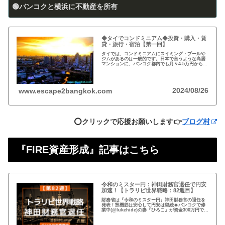
🟢バンコクと横浜に不動産を所有
◆タイでコンドミニアム◆投資・購入・賃
貸・旅行・宿泊【第一回】
タイでは、コンドミニアムにスイミング・プールや
ジムがあるのは一般的です。日本で言うような高層
マンションに、バンコク都内でも月々4-5万円から賃
貸・レンタルができます。旅行、ロングステイ、駐
在、現地採用で、タイ王国に短期・長期で滞在され
る際に…
2024/08/26
www.escape2bangkok.com
⭕️クリックで応援お願いします👉
ブログ村
『FIRE資産形成』記事はこちら
令和のミスター円：神田財務官退任で円安
加速！【トラリピ世界戦略：82週目】
財務省は『令和のミスター円』神田財務官の退任を
発表！投機筋は安心して円安は継続🔥バンコクで修
業中(@lukehide)の妻『ひろこ』が資金300万円で
『トラリピ世界戦略』運用中。：ドル円が絡まない
#AUDNZD #USDCAD #EURG...