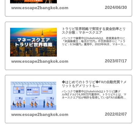
2024/06/30
www.escape2bangkok.com
トラリピ世界戦略で実現する資金効率とリ
スク分散：マネースクエア
バンコクで修業中(@lukehide)は、老後資金作りに
『米国株積立：毎月27万円』不労所得作りに『トラ
リピ：0.54億円』運用中。2022年06月、マネースク
エアがトラリピ世界戦略をアナウンス。トラリピ世
界戦略で資金効率とリスク分散！
2023/07/17
www.escape2bangkok.com
◆はじめてのトラリピ◆FXの自動売買？メ
リットもデメリットも…
バンコクで修業中(@lukehide)はトラリピ(豪ド
ル/NZドル)で4,000万円運用中。トラリピ®とは、マ
ネースクエア社が特許を取得しているFXの自動売買
の注文方法。リスクのない投資はない、メリット・
デメリットを理解して楽しい投資を！
2022/02/07
www.escape2bangkok.com