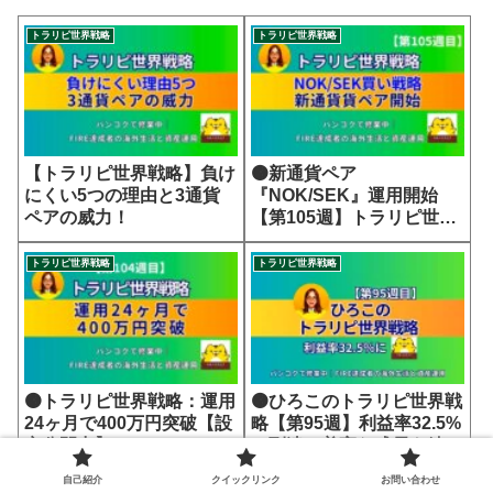
トラリピ世界戦略
トラリピ世界戦略
【トラリピ世界戦略】負け
🟠新通貨ペア
にくい5つの理由と3通貨
『NOK/SEK』運用開始
ペアの威力！
【第105週】トラリピ世界
戦略
トラリピ世界戦略
トラリピ世界戦略
🟠トラリピ世界戦略：運用
🟠ひろこのトラリピ世界戦
24ヶ月で400万円突破【設
略【第95週】利益率32.5%
定公開中】
に到達！着実な成長を続け
る世界戦略
自己紹介
クイックリンク
お問い合わせ
トラリピ世界戦略
トラリピ世界戦略