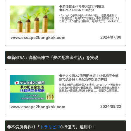
◆老後資金作り毎月27万円積立
◆iDeCo+NISA：10月分
バンコクで修業中(@lukehide)は、老後資金作り
『投資信託：毎月27万円積立』不労所得作りに『ト
ラリピ：0.5億円』運用中。毎月27万円、eMAXIS
Slim 米国株式(S＆P500)/全世界株式(オール・カン
トリー)を買付中。
2024/07/08
www.escape2bangkok.com
🟢新NISA：高配当株で『夢の配当金生活』を実現
🟢テスタ流2.7億円配当術！45銘柄完全解
剖で読み解く高配当株投資の神髄
年間2.7億円の配当収入を実現したカリスマ投資家テ
スタ氏の45銘柄を徹底分析。高配当株投資の極意と
業界別の銘柄選択戦略を解説し、長期的な資産形成
のヒントを提供します。
2024/09/22
www.escape2bangkok.com
🟢不労所得作り『
トラリピ
0
.5
億円』運用中！