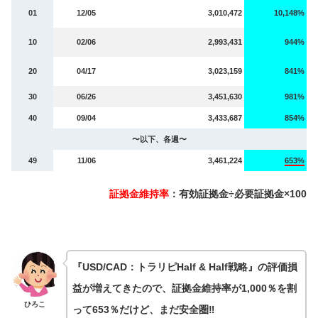
01
12/05
3,010,472
10,148%
10
02/06
2,993,431
944%
20
04/17
3,023,159
841%
30
06/26
3,451,630
981%
40
09/04
3,433,687
854%
〜以下、各週〜
49
11/06
3,461,224
653%
証拠金維持率
：有効証拠金÷必要証拠金×100
『USD/CAD：トラリピHalf & Half戦略』の評価損
益が増えてきたので、証拠金維持率が1,000％を割
ひろこ
って653％だけど、まだ安全圏‼️