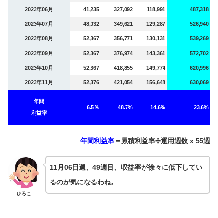
2023年06月
41,235
327,092
118,991
487,318
2023年07月
48,032
349,621
129,287
526,940
2023年08月
52,367
356,771
130,131
539,269
2023年09月
52,367
376,974
143,361
572,702
2023年10月
52,367
418,855
149,774
620,996
2023年11月
52,376
421,054
156,648
630,069
年間
6.5％
48.7%
14.6%
23.6%
利益率
年間利益率
＝累積利益率➗運用週数 x 55週
11月06日週、49週目、収益率が徐々に低下してい
るのが気になるわね。
ひろこ