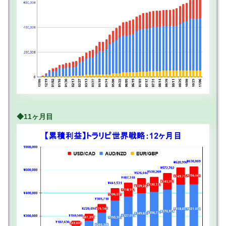
◆11ヶ月目