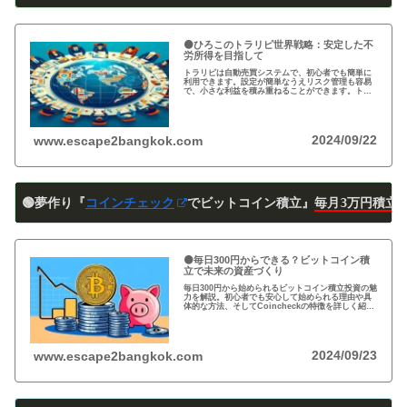
🟠ひろこのトラリピ世界戦略：安定した不
労所得を目指して
トラリピは自動売買システムで、初心者でも簡単に
利用できます。設定が簡単なうえリスク管理も容易
で、小さな利益を積み重ねることができます。トラ
リピの仕組み・戦略・メリット・デメリットを詳し
く紹介しています。運用を検討中の方は必見です!
2024/09/22
www.escape2bangkok.com
🟢夢作り『
コインチェック
でビットコイン積立』
毎月3万円積立
🟠毎日300円からできる？ビットコイン積
立で未来の資産づくり
毎日300円から始められるビットコイン積立投資の魅
力を解説。初心者でも安心して始められる理由や具
体的な方法、そしてCoincheckの特徴を詳しく紹
介。将来の資産形成に向けた新しい投資方法を探る
方必見！
2024/09/23
www.escape2bangkok.com