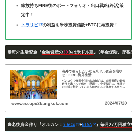
家族持ちFIRE後のポートフォリオ・出口戦略(終活)策
定中！
トラリピ
の利益を米株投資信託+BTCに再投資！
🟢海外生活資金『
金融資産の
30
％は米ドル建
』(年金保険、貯蓄型
海外で暮らしたいなら米ドル資産を増や
せ！FIRE+海外生活
バンコクで修業中(@lukehide)は、金融資産の20％
程度を米ドルで保有・運用中。中長期的に、海外で
の生活を想定している人は米ドルを保有する事がお
すすめ。円安で資産の目減りが気になる方、検討の
時期です！
2024/07/20
www.escape2bangkok.com
🟢老後資金作り『オルカン：
iDeCo
+
NISA
』
毎月27万円積立中