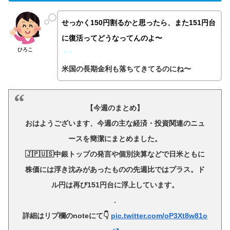
せっかく150円割るかと思ったら、また151円台
に復活ってどうなってんのよ〜
ひろこ
＊*
米国の長期金利も落ちてきてるのにね〜
【今週のまとめ】
おはようございます、今週の主な経済・投資関連のニュ
ースを簡潔にまとめました。
🇯🇵🇺🇸中銀トップの発言や個別決算などで日米ともに
株価には浮き沈みがあったものの先週比ではプラス。ド
ル円は再び151円台に浮上しています。
.
詳細はリプ欄のnoteにて👇
pic.twitter.com/oP3Xt8w81o