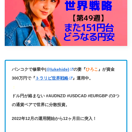
バンコクで修業中(
@lukehide)
の妻『
ひろこ
』が資金
300万円で『
トラリピ世界戦略
』運用中。
：
ドル円が絡まない #AUDNZD #USDCAD #EURGBP の3つ
の通貨ペアで世界に分散投資。
2022年12月の運用開始から12ヶ月目に突入！