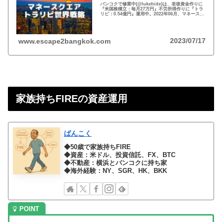
バンコクで修業中(@lukehide)は、老後資金作りに
『米国株積立：毎月27万円』不労所得作りに『トラ
リピ：0.54億円』運用中。2022年06月、マネースク
エアがトラリピ世界戦略をアナウンス。トラリピ世
界戦略で資金効率とリスク分散！
2023/07/17
www.escape2bangkok.com
家族持ちFIREの資産運用
ばんこく
◆50歳で家族持ちFIRE
◆資産：米ドル、投資信託、FX、BTC
◆不動産：横浜とバンコクに持ち家
◆海外経験：NY、SGR、HK、BKK