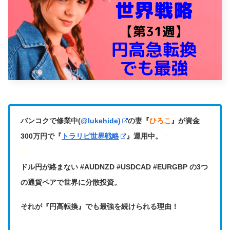
バンコクで修業中(
@lukehide)
の妻『
ひろこ
』が資金
300万円で『
トラリピ世界戦略
』運用中。
：
：
ドル円が絡まない #AUDNZD #USDCAD #EURGBP の3つ
の通貨ペアで世界に分散投資。
それが『円高転換』でも最強を続けられる理由！