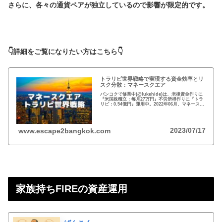
さらに、各々の通貨ペアが独立しているので影響が限定的です。
👇詳細をご覧になりたい方はこちら👇
トラリピ世界戦略で実現する資金効率とリ
スク分散：マネースクエア
バンコクで修業中(@lukehide)は、老後資金作りに
『米国株積立：毎月27万円』不労所得作りに『トラ
リピ：0.54億円』運用中。2022年06月、マネースク
エアがトラリピ世界戦略をアナウンス。トラリピ世
界戦略で資金効率とリスク分散！
2023/07/17
www.escape2bangkok.com
家族持ちFIREの資産運用