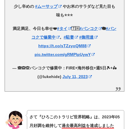
少し辛めの
#ムーサップ
やお米のサラダなど見た目も
味も⭐️⭐️⭐️
満足満足、今日も幸せ❤️
#タイ
🇹🇭
#バンコク
🐘
#バン
コクで修業中
。
#駐妻
#御用達
https://t.co/sTZzyoQM88
pic.twitter.com/gRMPlpUywY
— 🙈🙉🙊バンコクで修業中：FIRE+海外移住+週5日🎾+🛵
(@lukehide)
July 11, 2023
さて『ひろこのトラリピ世界戦略』は、2023年05
月好調を維持して
過去最高利益を達成しました