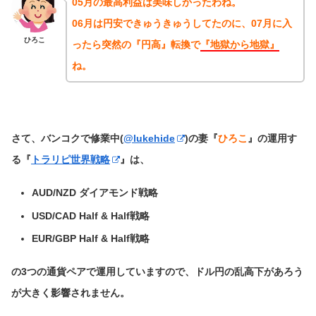
05月の最高利益は美味しかったわね。
06月は円安できゅうきゅうしてたのに、07月に入
ひろこ
ったら突然の『円高』転換で
『地獄から地獄』
ね。
さて、バンコクで修業中(
@lukehide
)の妻『
ひろこ
』の運用す
る
『
トラリピ世界戦略
』は、
AUD/NZD ダイアモンド戦略
USD/CAD Half & Half戦略
EUR/GBP Half & Half戦略
の3つの通貨ペアで運用していますので、ドル円の乱高下があろう
が大きく影響されません。