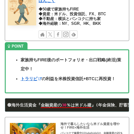
ばんこく
◆50歳で家族持ちFIRE
◆資産：米ドル、投資信託、FX、BTC
◆不動産：横浜とバンコクに持ち家
◆海外経験：NY、SGR、HK、BKK
家族持ちFIRE後のポートフォリオ・出口戦略(終活)策
定中！
トラリピ
の利益を米株投資信託+BTCに再投資！
🟢海外生活資金『
金融資産の
30
％は米ドル建
』(年金保険、貯蓄型
海外で暮らしたいなら米ドル資産を増や
せ！FIRE+海外生活
バンコクで修業中(@lukehide)は、金融資産の20％