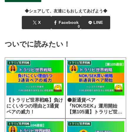
◆シェアして、友達にもおしえてあげよう◆
X
Facebook
LINE
0
ついでに読みたい！
トラリピ世界戦略
トラリピ世界戦略
【トラリピ世界戦略】負け
🟠新通貨ペア
にくい5つの理由と3通貨
『NOK/SEK』運用開始
ペアの威力！
【第105週】トラリピ世界
戦略
トラリピ世界戦略
トラリピ世界戦略