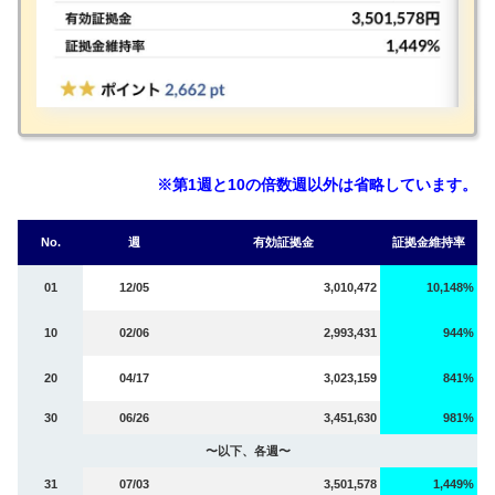
※第1週と10の倍数週以外は省略しています。
No.
週
有効証拠金
証拠金維持率
01
12/05
3,010,472
10,148%
10
02/06
2,993,431
944%
20
04/17
3,023,159
841%
30
06/26
3,451,630
981%
〜以下、各週〜
31
07/03
3,501,578
1,449%