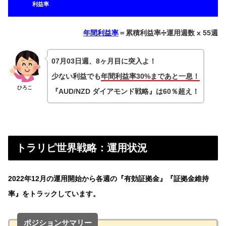
利益率
年間利益率
＝累積利益率➗運用週数 x 55週
07月03日週、8ヶ月目に突入よ！
少ない利益でも
年間利益率30%まであと一息！
ひろこ
『AUD/NZD ダイアモンド戦略』は60％超え！
トラリピ世界戦略：運用状況
2022年12月の運用開始から各週の『有効証拠金』『証拠金維持
率』をトラックしています。
ポジションサマリー