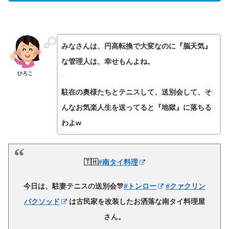
みなさんは、円高転換で大変なのに『脳天気』
な管理人は、幸せもんよね。
ひろこ
*
駐在の奥様たちとテニスして、送別会して、そ
んなお気楽人生を送ってると『地獄』に落ちる
わよw
🇹🇭
#南タイ料理
今日は、駐妻テニスの送別会🎊
#トンロー
#クァクリン
バクソッド
は古民家を改装したお洒落な南タイ料理屋
さん。