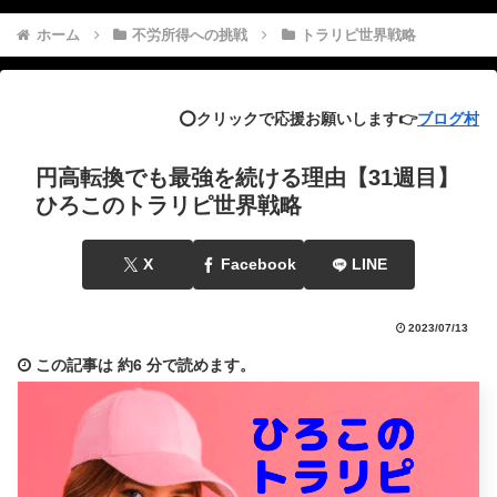
ホーム
不労所得への挑戦
トラリピ世界戦略
⭕️クリックで応援お願いします👉
ブログ村
円高転換でも最強を続ける理由【31週目】
ひろこのトラリピ世界戦略
X
Facebook
LINE
2023/07/13
この記事は
約6 分
で読めます。