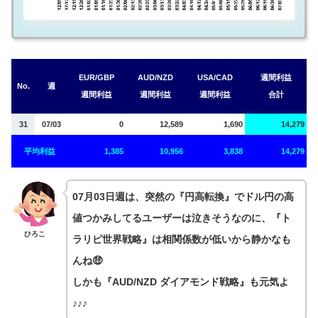
EUR/GBP
AUD/NZD
USA/CAD
週間利益
No.
週
週間利益
週間利益
週間利益
合計
31
07/03
0
12,589
1,690
14,279
平均利益
1,385
10,956
3,838
14,279
07月03日週は、突然の『円高転換』でドル円の高
値つかみしてるユーザーは泣きそうなのに、『ト
ひろこ
ラリピ世界戦略』は相関係数が低いから静かなも
んね🤑
しかも『AUD/NZD ダイアモンド戦略』も元気よ
♪♪♪