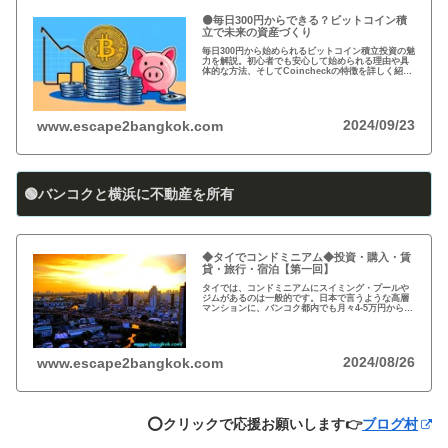
🟠毎日300円からできる？ビットコイン積
立で未来の資産づくり
毎日300円から始められるビットコイン積立投資の魅
力を解説。初心者でも安心して始められる理由や具
体的な方法、そしてCoincheckの特徴を詳しく紹
介。将来の資産形成に向けた新しい投資方法を探る
方必見！
2024/09/23
www.escape2bangkok.com
🟢バンコクと横浜に不動産を所有
◆タイでコンドミニアム◆投資・購入・賃
貸・旅行・宿泊【第一回】
タイでは、コンドミニアムにスイミング・プールや
ジムがあるのは一般的です。日本で言うような高層
マンションに、バンコク都内でも月々4-5万円から賃
貸・レンタルができます。旅行、ロングステイ、駐
在、現地採用で、タイ王国に短期・長期で滞在され
る際に…
2024/08/26
www.escape2bangkok.com
⭕️クリックで応援お願いします👉
ブログ村