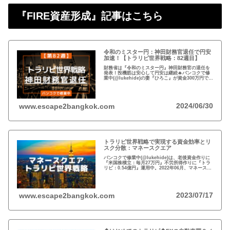
『FIRE資産形成』記事はこちら
令和のミスター円：神田財務官退任で円安
加速！【トラリピ世界戦略：82週目】
財務省は『令和のミスター円』神田財務官の退任を
発表！投機筋は安心して円安は継続🔥バンコクで修
業中(@lukehide)の妻『ひろこ』が資金300万円で
『トラリピ世界戦略』運用中。：ドル円が絡まない
#AUDNZD #USDCAD #EURG...
2024/06/30
www.escape2bangkok.com
トラリピ世界戦略で実現する資金効率とリ
スク分散：マネースクエア
バンコクで修業中(@lukehide)は、老後資金作りに
『米国株積立：毎月27万円』不労所得作りに『トラ
リピ：0.54億円』運用中。2022年06月、マネースク
エアがトラリピ世界戦略をアナウンス。トラリピ世
界戦略で資金効率とリスク分散！
2023/07/17
www.escape2bangkok.com