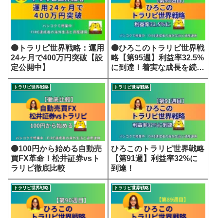
🟠トラリピ世界戦略：運用
🟠ひろこのトラリピ世界戦
24ヶ月で400万円突破【設
略【第95週】利益率32.5%
定公開中】
に到達！着実な成長を続け
る世界戦略
トラリピ世界戦略
トラリピ世界戦略
🟠100円から始める自動売
ひろこのトラリピ世界戦略
買FX革命！松井証券vsト
【第91週】利益率32%に
ラリピ徹底比較
到達！
トラリピ世界戦略
トラリピ世界戦略