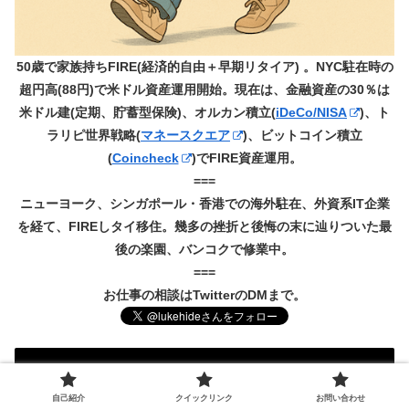
50歳で家族持ちFIRE(経済的自由＋早期リタイア) 。NYC駐在時の
超円高(88円)で米ドル資産運用開始。現在は、金融資産の30％は
米ドル建(定期、貯蓄型保険)、オルカン積立(
iDeCo/NISA
)、ト
ラリピ世界戦略(
マネースクエア
)、ビットコイン積立
(
Coincheck
)でFIRE資産運用。
===
ニューヨーク、シンガポール・香港での海外駐在、外資系IT企業
を経て、FIREしタイ移住。幾多の挫折と後悔の末に辿りついた最
後の楽園、バンコクで修業中。
===
お仕事の相談はTwitterのDMまで。
ブログ内を検索
自己紹介
クイックリンク
お問い合わせ