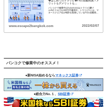
◆はじめてのトラリピ◆FXの自動売買？メ
リットもデメリットも…
バンコクで修業中(@lukehide)はトラリピ(豪ド
ル/NZドル)で4,000万円運用中。トラリピ®とは、マ
ネースクエア社が特許を取得しているFXの自動売買
の注文方法。リスクのない投資はない、メリット・
デメリットを理解して楽しい投資を！
2022/02/07
www.escape2bangkok.com
バンコクで修業中のオススメ！
●新NISA始めるなら
マネックス証券
●総合力No.１、
SBI証券