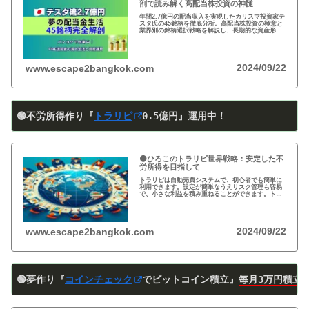
剖で読み解く高配当株投資の神髄
年間2.7億円の配当収入を実現したカリスマ投資家テ
スタ氏の45銘柄を徹底分析。高配当株投資の極意と
業界別の銘柄選択戦略を解説し、長期的な資産形成
のヒントを提供します。
2024/09/22
www.escape2bangkok.com
🟢不労所得作り『
トラリピ
0
.5
億円』運用中！
🟠ひろこのトラリピ世界戦略：安定した不
労所得を目指して
トラリピは自動売買システムで、初心者でも簡単に
利用できます。設定が簡単なうえリスク管理も容易
で、小さな利益を積み重ねることができます。トラ
リピの仕組み・戦略・メリット・デメリットを詳し
く紹介しています。運用を検討中の方は必見です!
2024/09/22
www.escape2bangkok.com
🟢夢作り『
コインチェック
でビットコイン積立』
毎月3万円積立