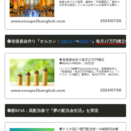
程度を米ドルで保有・運用中。中長期的に、海外で
の生活を想定している人は米ドルを保有する事がお
すすめ。円安で資産の目減りが気になる方、検討の
時期です！
2024/07/20
www.escape2bangkok.com
🟢老後資金作り『オルカン：
iDeCo
+
NISA
』
毎月27万円積立中
◆老後資金作り毎月27万円積立
◆iDeCo+NISA：10月分
バンコクで修業中(@lukehide)は、老後資金作り
『投資信託：毎月27万円積立』不労所得作りに『ト
ラリピ：0.5億円』運用中。毎月27万円、eMAXIS
Slim 米国株式(S＆P500)/全世界株式(オール・カン
トリー)を買付中。
2024/07/08
www.escape2bangkok.com
🟢新NISA：高配当株で『夢の配当金生活』を実現
🟢テスタ流2.7億円配当術！45銘柄完全解